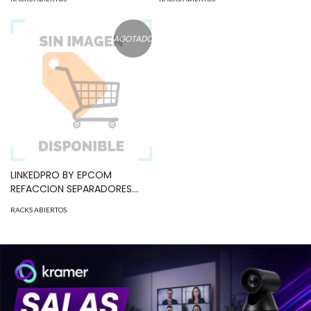
AGOTADO
LINKEDPRO BY EPCOM
REFACCION SEPARADORES
P/RACK C/BASE L. MOD:
RACKS ABIERTOS
EIRL55XXDR.02