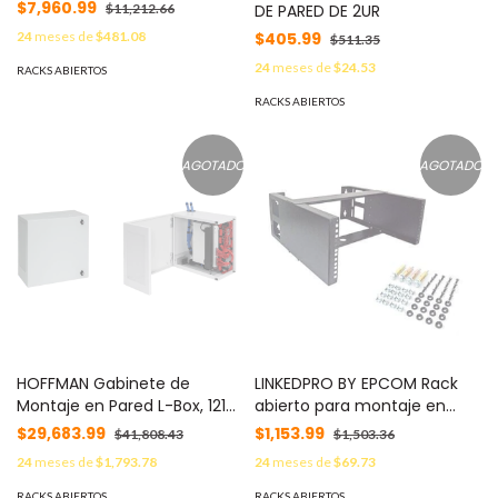
115VAC / 102CFM / Silencioso
$7,960.99
DE PARED DE 2UR
$11,212.66
/ Acero Negro / 50,000 Horas
$405.99
24
meses de
$481.08
$511.35
Operación MOD: A6AXFNGQ
24
meses de
$24.53
RACKS ABIERTOS
RACKS ABIERTOS
AGOTADO
AGOTADO
HOFFMAN Gabinete de
LINKEDPRO BY EPCOM Rack
Montaje en Pared L-Box, 1219
abierto para montaje en
x 610 x 313 mm, de Acero, 12
pared 4 unidades con
$29,683.99
$1,153.99
$41,808.43
$1,503.36
UR, Color Gris MOD:
Taquetes para Instalación
24
meses de
$1,793.78
24
meses de
$69.73
DBL482412G
MOD: SR-1904P
RACKS ABIERTOS
RACKS ABIERTOS