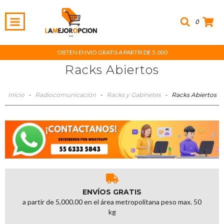
0
OBTEN ENVIO GRATIS A PARTIR DE 5,000
Racks Abiertos
Inicio
-
Radiocomunicación
-
Racks y Gabinetes
-
Racks Abiertos
ENVÍOS GRATIS
a partir de 5,000.00 en el área metropolitana peso max. 50
kg