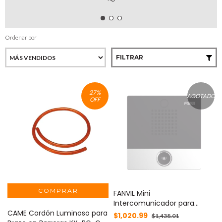
Ordenar por
FILTRAR
27
%
AGOTADO
OFF
FANVIL Mini
Intercomunicador para
CAME Cordón Luminoso para
hotelería y hospitales, con
$1,020.99
$1,438.01