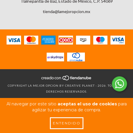
Tlalnepantla de Baz, Estado de México, C.P. 54069
tienda@lamejoropcion.mx
COPYRIGHT LA MEJOR OPCION BY CREATIVE PLANET - 2026. TODOS LOS
DERECHOS RESERVADOS.
Al navegar por este sitio
aceptas el uso de cookies
para
agilizar tu experiencia de compra.
ENTENDIDO