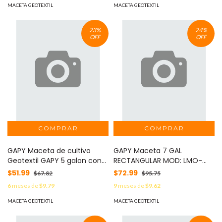
MACETA GEOTEXTIL
MACETA GEOTEXTIL
23
%
24
%
OFF
OFF
GAPY Maceta de cultivo
GAPY Maceta 7 GAL
Geotextil GAPY 5 galon con
RECTANGULAR MOD: LMO-
asas negro . MOD: LMO-
GAPY-GAL-7R-CLAS
$51.99
$72.99
$67.82
$95.75
GAPY-GAL-5-CLAS
6
meses de
$9.79
9
meses de
$9.62
MACETA GEOTEXTIL
MACETA GEOTEXTIL