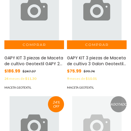
GAPY KIT 3 piezas de Maceta
GAPY KIT 3 piezas de Maceta
de cultivo Geotextil GAPY 20
de cultivo 3 Galon Geotextil
galon con asas negro . MOD:
GAPY 3 galon con asas negro
$186.99
$75.99
$247.37
$99.74
LMO-GAPY-KIT-GAL-20-PRE
. MOD: LMO-GAPY-KIT-GAL-
24
meses de
$11.30
9
meses de
$10.01
3-PRE
MACETA GEOTEXTIL
MACETA GEOTEXTIL
24
%
AGOTADO
OFF