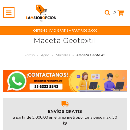
0
OBTEN ENVIO GRATIS A PARTIR DE 5,000
Maceta Geotextil
Inicio
-
Agro
-
Macetas
-
Maceta Geotextil
ENVÍOS GRATIS
a partir de 5,000.00 en el área metropolitana peso max. 50
kg