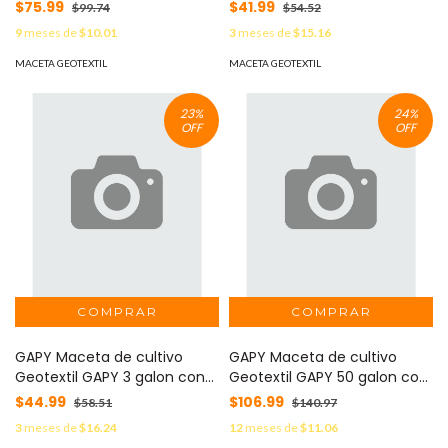
asas negro . MOD: LMO-
asas negro . MOD: LMO-
$75.99
$41.99
$99.74
$54.52
GAPY-GAL-15-CLAS
GAPY-GAL-1-CLAS
9
meses de
$10.01
3
meses de
$15.16
MACETA GEOTEXTIL
MACETA GEOTEXTIL
23
%
24
%
OFF
OFF
GAPY Maceta de cultivo
GAPY Maceta de cultivo
Geotextil GAPY 3 galon con
Geotextil GAPY 50 galon con
asas negro . MOD: LMO-
asas negro . MOD: LMO-
$44.99
$106.99
$58.51
$140.97
GAPY-GAL-3-CLAS
GAPY-GAL-50-CLAS
3
meses de
$16.24
12
meses de
$11.06