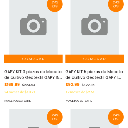
24
%
24
%
OFF
OFF
GAPY KIT 3 piezas de Maceta
GAPY KIT 5 piezas de Maceta
de cultivo Geotextil GAPY 15
de cultivo Geotextil GAPY 1
galon con asas negro . MOD:
galon con asas negro . MOD:
$168.99
$92.99
$223.43
$122.35
LMO-GAPY-KIT-GAL-15-PRE
LMO-GAPY-KIT-GAL-1-PRE
24
meses de
$10.21
12
meses de
$9.61
MACETA GEOTEXTIL
MACETA GEOTEXTIL
24
%
24
%
OFF
OFF