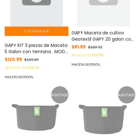
GAPY Maceta de cultivo
Geotextil GAPY 20 galon con
GAPY KIT 3 piezas de Maceta
asas negro . MOD: LMO-
$81.99
$107.72
5 Galon con Ventana . MOD:
GAPY-GAL-20-CLAS
9
meses de
$10.80
LMO-GAPY-KIT-GAL-5W-PRE
$120.99
$159.59
MACETA GEOTEXTIL
12
meses de
$12.51
MACETA GEOTEXTIL
AGOTADO
AGOTADO