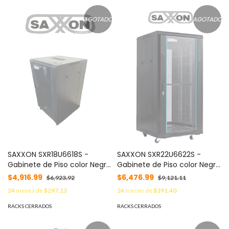
#SXNDESCUENTO
AGOTADO
AGOTADO
SAXXON SXR18U6618S -
SAXXON SXR22U6622S -
Gabinete de Piso color Negro
Gabinete de Piso color Negro
/ 18UR / Puerta de Vidrio
/ 22UR / Puerta de Vidrio
$4,916.99
$6,476.99
$6,923.92
$9,121.11
Templado / Alto 100 cm /
Templado / Alto 109 cm /
24
meses de
$297.13
24
meses de
$391.40
Ancho 60 cm / Profundidad
Ancho 60 cm / Profundidad
60 cm #SXNDESCUENTO
60 cm / Incluye Base con 2
RACKS CERRADOS
RACKS CERRADOS
Ventiladores 220V