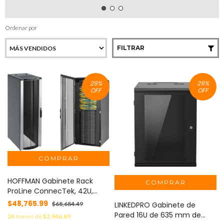
Ordenar por
FILTRAR
29
%
29
%
OFF
OFF
HOFFMAN Gabinete Rack
ProLine ConnecTek, 42U,
2000x800x1200mm, Acero,
$48,765.99
$68,684.49
LINKEDPRO Gabinete de
Negro RAL 9005, Con Paneles
Pared 16U de 635 mm de
24
meses de
$2,946.89
Laterales, Gestión de