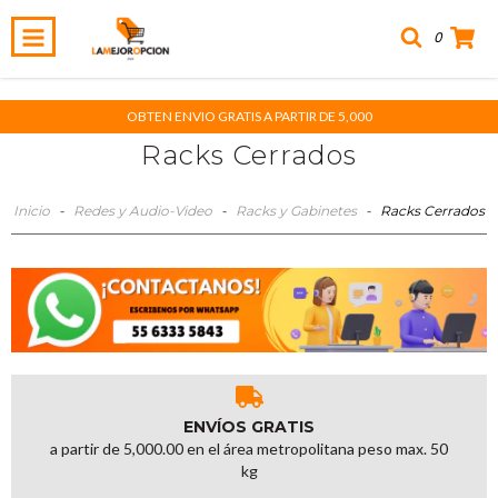
0
OBTEN ENVIO GRATIS A PARTIR DE 5,000
Racks Cerrados
Inicio
-
Redes y Audio-Video
-
Racks y Gabinetes
-
Racks Cerrados
ENVÍOS GRATIS
a partir de 5,000.00 en el área metropolitana peso max. 50
kg