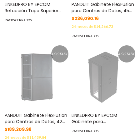
LINKEDPRO BY EPCOM
PANDUIT Gabinete FlexFusion
Refacción Tapa Superior
para Centros de Datos, 45
para Gabinetes
UR, 800 mm de Ancho, 1200
$236,090.16
RACKS CERRADOS
SR19XXGAPV4. MOD:
mm de Profundidad,
24
meses de
$14,266.73
SR19XXGAPV4.06
Fabricado en Acero, Color
Negro MOD: XG84522BS0001
RACKS CERRADOS
AGOTADO
AGOTADO
PANDUIT Gabinete FlexFusion
LINKEDPRO BY EPCOM
para Centros de Datos, 42
Gabinete para
UR, 800 mm de Ancho, 1070
Telecomunicaciones Rack
$189,309.98
RACKS CERRADOS
mm de Profundidad,
Estándar de 19", 42UR, 800
24
meses de
$11,439.84