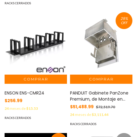
EPL-AMO011X4-STBLK
RACKS CERRADOS
29
%
OFF
ENSON ENS-CMR24
PANDUIT Gabinete PanZone
Premium, de Montaje en
$256.99
Techo, Con 2 UR Para Equipo
$51,488.99
$72,519.70
24
meses de
$15.53
Activo y 6 UR Para Paneles
24
meses de
$3,111.44
de Parcheo, Fabricado en
RACKS CERRADOS
Acero, Color Blanco MOD:
RACKS CERRADOS
PZICEA