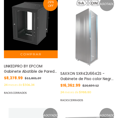
29
%
AGOTADO
OFF
LINKEDPRO BY EPCOM
Gabinete Abatible de Pared
SAXXON SXR42U6642S -
(Con Marco Trasero) con
$8,378.99
Gabinete de Piso color Negro
$11,801.39
Rack 19" de 16 Unidades.
/ 42UR / Puerta de Vidrio
$16,362.99
24
meses de
$506.34
$20,859.12
Ventana de Cristal
Templado / Alto 198 cm /
Templado. MOD: SR-1916-
24
meses de
$988.80
RACKS CERRADOS
Ancho 60 cm / Profundidad
GAP-V4
60 cm / Incluye Base con 2
RACKS CERRADOS
Ventiladores 110V
AGOTADO
AGOTADO