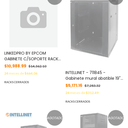
LINKEDPRO BY EPCOM
GABINETE C/SOPORTE RACK
19IN 42U PUERTA ABATIBLE DE
$10,988.99
$14,362.10
ACERO MOD: LPSC421000B
INTELLINET - 711845 -
24
meses de
$664.06
Gabinete mural abatible 19",
RACKS CERRADOS
9U, Ensamblado / 9U, 550
$5,171.16
$7,283.32
mm de profundidad,
24
meses de
$312.49
Ensamblado, negro
RACKS CERRADOS
AGOTADO
AGOTADO