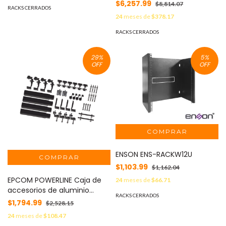
Profundidad, Rack de 19 in en
$6,257.99
$8,814.07
Cableado Frontal y Trasera
RACKS CERRADOS
Acero Reforzado: Compacto
MOD: PNC20812B
24
meses de
$378.17
y Resistente para Soluciones
Profesionales MOD:
RACKS CERRADOS
SR1916GN3G
29
%
5
%
OFF
OFF
ENSON ENS-RACKW12U
$1,103.99
$1,162.04
EPCOM POWERLINE Caja de
24
meses de
$66.71
accesorios de aluminio
RACKS CERRADOS
negro anodizado para
$1,794.99
$2,528.15
montaje VEKTOR8BLK ,
24
meses de
$108.47
arreglo 1X4 para techo MOD: