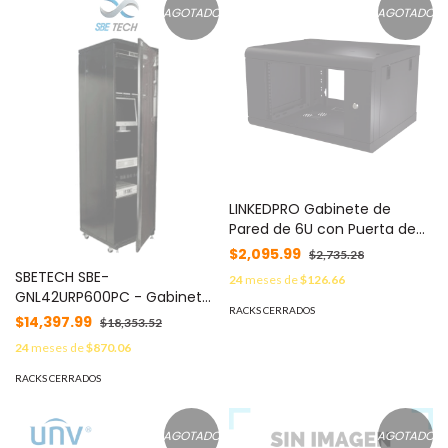
AGOTADO
AGOTADO
LINKEDPRO Gabinete de
Pared de 6U con Puerta de
Cristal Templado, 479.5 mm
$2,095.99
$2,735.28
de Profundidad, Rack de 19'',
SBETECH SBE-
24
meses de
$126.66
Acero Reforzado Color
GNL42URP600PC - Gabinete
Negro. MOD: SR-1906-LH2G
RACKS CERRADOS
de Piso de 42 UR con puerta
$14,397.99
$18,353.52
de cristal y una profundidad
24
meses de
$870.06
de 60.0 cm.#MARSBE
RACKS CERRADOS
AGOTADO
AGOTADO