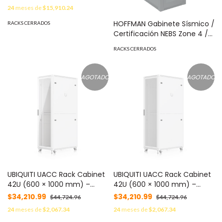
Aire Acondicionado, Montaje
24
meses de
$15,910.24
Pared, 600x612x710 mm
Acero Gris Claro MOD:
HOFFMAN Gabinete Sísmico /
RACKS CERRADOS
PTHW242428G2A
Certificación NEBS Zone 4 /
Capacidad 1100 lb Dinámico
RACKS CERRADOS
/ Rack 19" y 23" / Estructura
Acero Soldado / Puertas con
Ventana y Persianas / OSHPD
AGOTADO
AGOTADO
Pre-Aprobado MOD:
ENC2189S
UBIQUITI UACC Rack Cabinet
UBIQUITI UACC Rack Cabinet
42U (600 × 1000 mm) –
42U (600 × 1000 mm) –
Gabinete de Piso
Gabinete de Piso
$34,210.99
$34,210.99
$44,724.96
$44,724.96
Totalmente Ensamblado
Totalmente Ensamblado
24
meses de
$2,067.34
24
meses de
$2,067.34
con Ventiladores Integrados,
con Ventiladores Integrados,