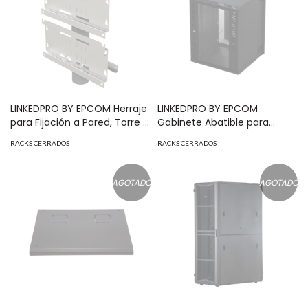
LINKEDPRO BY EPCOM Herraje
LINKEDPRO BY EPCOM
para Fijación a Pared, Torre o
Gabinete Abatible para
Poste compatible con LP-
Montaje en Pared con Rack
RACKS CERRADOS
RACKS CERRADOS
FORTE-16UR3 y LP-FORTE-
19" de 16 Unidades con Vidrio
24U-R3 MOD: LP-FORTE-16U-
de Seguridad MOD: SR-1916-
BRA
GAP-V3
AGOTADO
AGOTADO