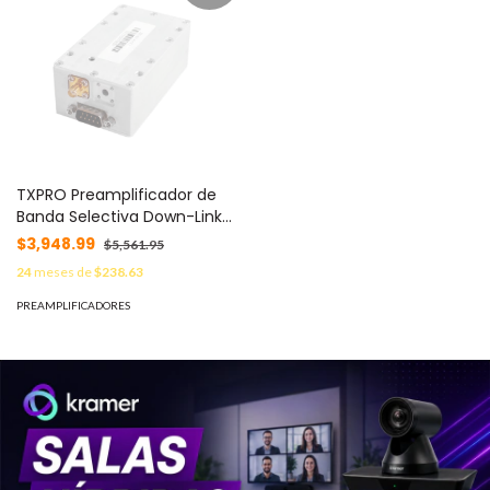
TXPRO Preamplificador de
Banda Selectiva Down-Link
para 1900 MHz. MOD: BSA-
$3,948.99
$5,561.95
1900-D
24
meses de
$238.63
PREAMPLIFICADORES