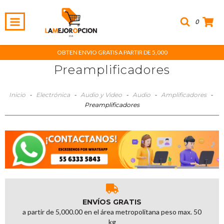
0
OBTEN ENVIO GRATIS A PARTIR DE 5,000
Preamplificadores
Inicio
-
Electrónica
-
Audio y Video
-
Audio
-
Amplificadores
-
Preamplificadores
ENVÍOS GRATIS
a partir de 5,000.00 en el área metropolitana peso max. 50
kg