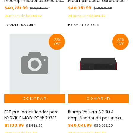
Preamplificador estereo con
Preamplificador estereo con
conexion Wi Fi, color negro
conexion Wi Fi, color plata
$40,781.99
$40,781.99
$53,015.29
$50,975.59
24
meses de
$2,464.42
24
meses de
$2,464.42
PREAMPLIFICADORES
PREAMPLIFICADORES
22
%
20
%
OFF
OFF
FET pre-amplificador para
Biamp Voltera A 300.4
NXR710K MOD: PD55003SE
amplificador de potencia
compacto de medio rack de
$1,100.99
$40,041.99
$1,416.29
$50,051.29
cuatro canales
24
meses de
$66.53
24
meses de
$2,419.70