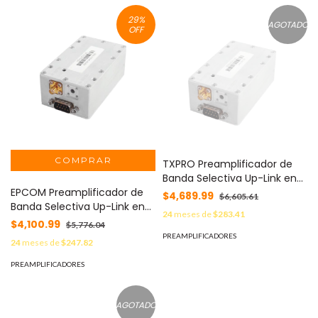
29
%
AGOTADO
OFF
TXPRO Preamplificador de
Banda Selectiva Up-Link en
EPCOM Preamplificador de
850 MHz. MOD: BSA-850-U
$4,689.99
$6,605.61
Banda Selectiva Up-Link en
24
meses de
$283.41
1900 MHz. MOD: BSA-1900-U
$4,100.99
$5,776.04
PREAMPLIFICADORES
24
meses de
$247.82
PREAMPLIFICADORES
AGOTADO