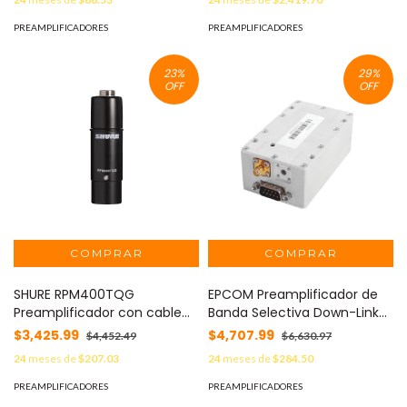
PREAMPLIFICADORES
PREAMPLIFICADORES
23
%
29
%
OFF
OFF
SHURE RPM400TQG
EPCOM Preamplificador de
Preamplificador con cable
Banda Selectiva Down-Link
TQG a XLR
para 850 MHz. MOD: BSA-
$3,425.99
$4,707.99
$4,452.49
$6,630.97
850-D
24
meses de
$207.03
24
meses de
$284.50
PREAMPLIFICADORES
PREAMPLIFICADORES