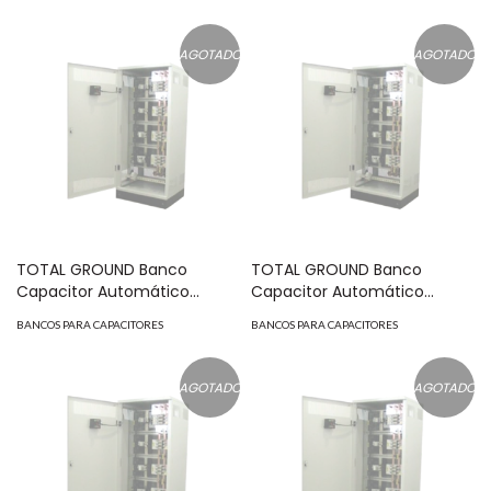
KVAR MOD: CAI-50-240
KVAR MOD: CAI-225-480
AGOTADO
AGOTADO
TOTAL GROUND Banco
TOTAL GROUND Banco
Capacitor Automático
Capacitor Automático
c/Interruptor 240 VCA de 150
c/Interruptor 480 VCA de 150
BANCOS PARA CAPACITORES
BANCOS PARA CAPACITORES
KVAR MOD: CAI-150-240
KVAR MOD: CAI-150-480
AGOTADO
AGOTADO