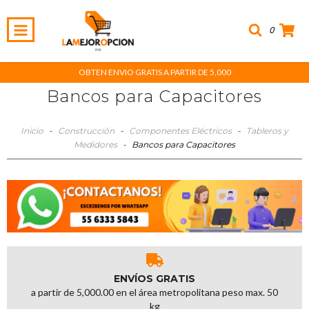
0
OBTEN ENVIO GRATIS A PARTIR DE 5,000
Bancos para Capacitores
Inicio
-
Construcción
-
Componentes Eléctricos
-
Tableros y
Medidores
-
Bancos para Capacitores
ENVÍOS GRATIS
a partir de 5,000.00 en el área metropolitana peso max. 50
kg