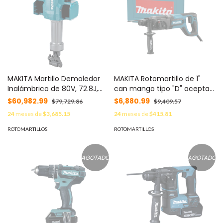
MAKITA Martillo Demoledor
MAKITA Rotomartillo de 1"
Inalámbrico de 80V, 72.8J,
can mango tipo "D" acepta
Zanco Hexagonal de
brocas SDS-PLUS MOD: HR-
$60,982.99
$6,880.99
$79,729.86
$9,409.57
28.6mm (1 1/8 in) MOD: HM-
2475
24
meses de
$3,685.15
24
meses de
$415.81
004GZ02
ROTOMARTILLOS
ROTOMARTILLOS
AGOTADO
AGOTADO