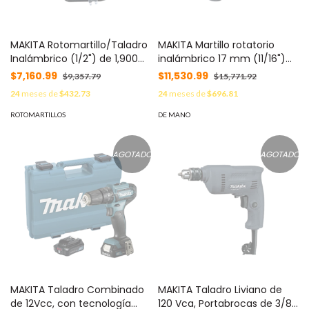
MAKITA Rotomartillo/Taladro
MAKITA Martillo rotatorio
Inalámbrico (1/2") de 1,900
inalámbrico 17 mm (11/16")
RPM, 18Vcc, Torque 62 N.m
Motor Sin Carbones LXT de
$7,160.99
$11,530.99
$9,357.79
$15,771.92
(Incluye 2 Baterías y
18V con Brocas SDS-PLUS
24
meses de
$432.73
24
meses de
$696.81
Cargardor). MOD: DHP-482-
DHR-171RTJ
SYE
ROTOMARTILLOS
DE MANO
AGOTADO
AGOTADO
MAKITA Taladro Combinado
MAKITA Taladro Liviano de
de 12Vcc, con tecnología
120 Vca, Portabrocas de 3/8",