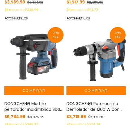
sin Carbones, Broquero de
sin Carbones, Broquero de
$3,589.99
$1,517.99
$5,056.32
$2,138.01
1/2", incluye 2 Baterías de 2.0
1/2". MOD: DCJ-Z2060-IZ
24
meses de
$216.94
24
meses de
$91.73
Ah, Cargador y Maletín MOD:
DCJ-Z2060-IAM
ROTOMARTILLOS
ROTOMARTILLOS
29
%
28
%
OFF
OFF
DONGCHENG Martillo
DONGCHENG Rotomartillo
perforador inalámbrico SDS-
Demoledor de 1200 W con
PLUS, Incluye 2 Baterías 20V,
Broquero SDS-PLUS ,120 Vca
$5,764.99
$3,718.99
$8,096.85
$5,170.10
4.0 Ah, Cargador y Estuche
MOD: DZC-0628B
24
meses de
$348.37
24
meses de
$224.74
MOD: DCZ-C0424-EM