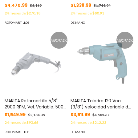
CXT, (Incluye 2 Baterías y
3000 RPM, Potencia 350 W.
$4,470.99
$1,338.99
$6,169
$1,744.94
Cargador Rápido, Maletín
MOD: M06-00G
24
meses de
$270.18
24
meses de
$80.91
plástico). MOD: HP-333-DSAE
ROTOMARTILLOS
DE MANO
AGOTADO
AGOTADO
MAKITA Rotomartillo 5/8"
MAKITA Taladro 120 Vca
2900 RPM, Vel. Variable. 500
(3/8") velocidad variable de
Watts, 110 Vca, Incluye llave
0 a 2500 RPM, Potencia 530
$1,549.99
$3,511.99
$2,134.35
$4,585.67
de Broquero y Empuñadora
W. incluye llave de mandril
24
meses de
$93.66
24
meses de
$212.23
MOD: M08-01G
64-07
ROTOMARTILLOS
DE MANO