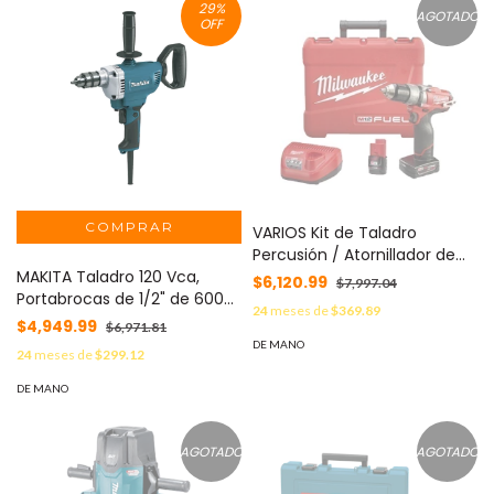
29
%
AGOTADO
OFF
VARIOS Kit de Taladro
Percusión / Atornillador de
MAKITA Taladro 120 Vca,
1/2" MILWAUKEE MOD: 240-
$6,120.99
$7,997.04
Portabrocas de 1/2" de 600
422
24
meses de
$369.89
RPM Max. Potencia 750 W.
$4,949.99
$6,971.81
MOD: DS-4012
DE MANO
24
meses de
$299.12
DE MANO
AGOTADO
AGOTADO