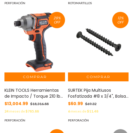
PERFORACIÓN
ROTOMARTILLOS
29
%
12
%
OFF
OFF
KLEIN TOOLS Herramientas
SURTEK Pija Multiusos
de Impacto / Torque 210 lb-
Fosfatizada #8 x 3/4", Bolsa
ft / Motor de CD sin
con 100 piezas. MOD: SYS-
$13,004.99
$60.99
$18,316.88
$69.32
Escobillas / Luz de Trabajo /
PM-834
24
meses de
$785.88
6
meses de
$11.48
Sin Batería/ Ideal para
Aplicaciones Profesionales
PERFORACIÓN
PERFORACIÓN
MOD: BAT-20CD