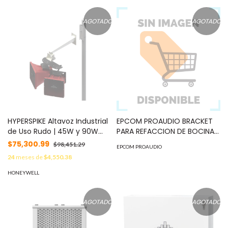
AGOTADO
AGOTADO
HYPERSPIKE Altavoz Industrial
EPCOM PROAUDIO BRACKET
de Uso Rudo | 45W y 90W
PARA REFACCION DE BOCINA
Máximo MOD: 90215A-801-
DE MONTAJE EN PARED MOD:
$75,300.99
$98,451.29
EPCOM PROAUDIO
05-L
SF778PW/BR
24
meses de
$4,550.38
HONEYWELL
AGOTADO
AGOTADO