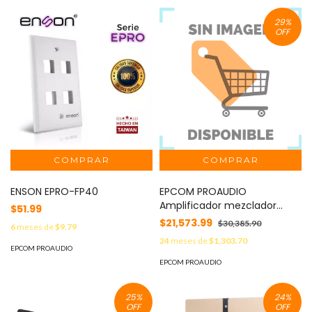
Delay, Echo, Repeat MOD:
EP2060W/2CS
29
%
OFF
ENSON EPRO-FP40
EPCOM PROAUDIO
Amplificador mezclador
$51.99
digital de matriz de 4
$21,573.99
$30,385.90
6
meses de
$9.79
canales MOD: SF-4240UC
24
meses de
$1,303.70
EPCOM PROAUDIO
EPCOM PROAUDIO
25
%
24
%
OFF
OFF