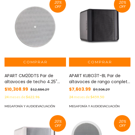
20
%
20
%
OFF
OFF
APART CM20DTS Par de
APART KUBO3T-BL Par de
altavoces de techo 4.25"
altavoces de rango conpleto
con borde delgado
unidad de 3" para linea de
$10,308.99
$7,603.99
$12,884.29
$9,504.29
operación en linea de 70/100
70/100 volts , negro
24
meses de
$622.96
24
meses de
$459.50
volt
MEGAFONÍA Y AUDIOEVACUACIÓN
MEGAFONÍA Y AUDIOEVACUACIÓN
20
%
20
%
OFF
OFF