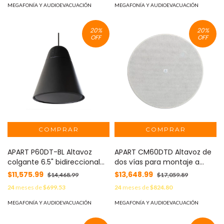
MEGAFONÍA Y AUDIOEVACUACIÓN
MEGAFONÍA Y AUDIOEVACUACIÓN
20
%
20
%
OFF
OFF
APART P60DT-BL Altavoz
APART CM60DTD Altavoz de
colgante 6.5" bidireccional
dos vías para montaje a
para linea de 70/100 volts
techo a linea de 70/100 volts
$11,575.99
$13,648.99
$14,468.99
$17,059.89
color negro
24
meses de
$699.53
24
meses de
$824.80
MEGAFONÍA Y AUDIOEVACUACIÓN
MEGAFONÍA Y AUDIOEVACUACIÓN