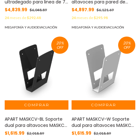
ultradegado para linea de 70
altavoces para pared de
volts/8 ohms
diseño compacto color
$4,839.99
$4,897.99
$6,048.89
$6,121.69
negro
24
meses de
$292.48
24
meses de
$295.98
MEGAFONÍA Y AUDIOEVACUACIÓN
MEGAFONÍA Y AUDIOEVACUACIÓN
20
%
20
%
OFF
OFF
APART MASKCV-BL Soporte
APART MASKCV-W Soporte
dual para altavoces MASKC4
dual para altavoces MASKC4
y MASK6C
y MASK6C
$1,615.99
$1,615.99
$2,018.89
$2,018.89