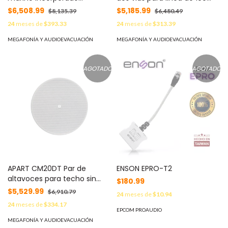
bidireccional blanco de 5,25 "
Volts, color negro
$6,508.99
$5,185.99
$8,135.39
$6,480.49
8 ohms / 50w, IP65.
24
meses de
$393.33
24
meses de
$313.39
MEGAFONÍA Y AUDIOEVACUACIÓN
MEGAFONÍA Y AUDIOEVACUACIÓN
AGOTADO
AGOTADO
APART CM20DT Par de
ENSON EPRO-T2
altavoces para techo sin
$180.99
bote 6.5" operación en linea
$5,529.99
$6,910.79
24
meses de
$10.94
de 70/100 volts blanco
24
meses de
$334.17
EPCOM PROAUDIO
MEGAFONÍA Y AUDIOEVACUACIÓN