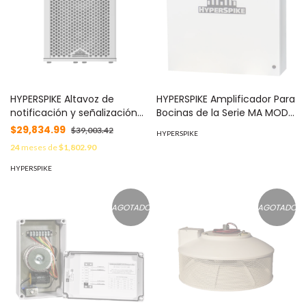
HYPERSPIKE Altavoz de
HYPERSPIKE Amplificador Para
notificación y señalización
Bocinas de la Serie MA MOD:
de audio MOD: 90243A-802-
90240A-801
$29,834.99
$39,003.42
HYPERSPIKE
06-L
24
meses de
$1,802.90
HYPERSPIKE
AGOTADO
AGOTADO