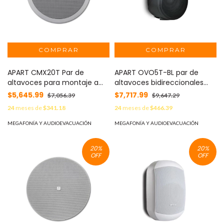
APART CMX20T Par de
APART OVO5T-BL par de
altavoces para montaje a
altavoces bidireccionales
techo 8" borde delgado con
para linea de 70/100 volts y
$5,645.99
$7,717.99
$7,056.39
$9,647.29
transformador 70/100 volts
16 ohms, color negro
24
meses de
$341.18
24
meses de
$466.39
MEGAFONÍA Y AUDIOEVACUACIÓN
MEGAFONÍA Y AUDIOEVACUACIÓN
20
%
20
%
OFF
OFF