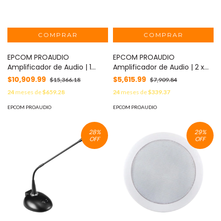
EPCOM PROAUDIO
EPCOM PROAUDIO
Amplificador de Audio | 1
Amplificador de Audio | 2 x
canal | 350 W | Sistema 100V
60W | Baja Impedancia 4 -
$10,909.99
$5,615.99
$15,366.18
$7,909.84
y Baja Impedancia | 4
8Ω | Reproductor Bluetooth,
24
meses de
$659.28
24
meses de
$339.37
Entradas de Micrófono
FM, USB, SD | Efectos
Balanceadas | Bluetooth |
Integrados Delay, Echo,
EPCOM PROAUDIO
EPCOM PROAUDIO
USB | SD | FM | Montaje en
Repeat MOD: EP2060W
Rack MOD: EP-B350DTB
28
%
29
%
OFF
OFF