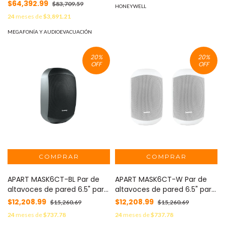
montaje en pared
$64,392.99
$83,709.59
HONEYWELL
24
meses de
$3,891.21
MEGAFONÍA Y AUDIOEVACUACIÓN
20
%
20
%
OFF
OFF
APART MASK6CT-BL Par de
APART MASK6CT-W Par de
altavoces de pared 6.5" para
altavoces de pared 6.5" para
linea de 70 Volts, color negro
linea de 70/100 Volts, color
$12,208.99
$12,208.99
$15,260.69
$15,260.69
blanco
24
meses de
$737.78
24
meses de
$737.78