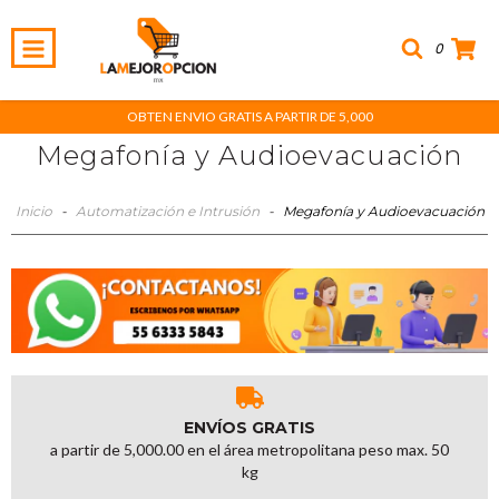
0
OBTEN ENVIO GRATIS A PARTIR DE 5,000
Megafonía y Audioevacuación
Inicio
-
Automatización e Intrusión
-
Megafonía y Audioevacuación
ENVÍOS GRATIS
a partir de 5,000.00 en el área metropolitana peso max. 50
kg