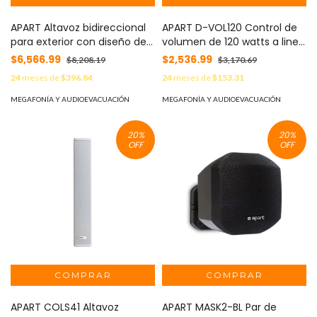
APART Altavoz bidireccional
APART D-VOL120 Control de
para exterior con diseño de
volumen de 120 watts a linea
roca y transformador a 100
de 70 volts con rel de
$6,566.99
$2,536.99
$8,208.19
$3,170.69
volts
prioridad
24
meses de
$396.84
24
meses de
$153.31
MEGAFONÍA Y AUDIOEVACUACIÓN
MEGAFONÍA Y AUDIOEVACUACIÓN
20
%
20
%
OFF
OFF
APART COLS41 Altavoz
APART MASK2-BL Par de