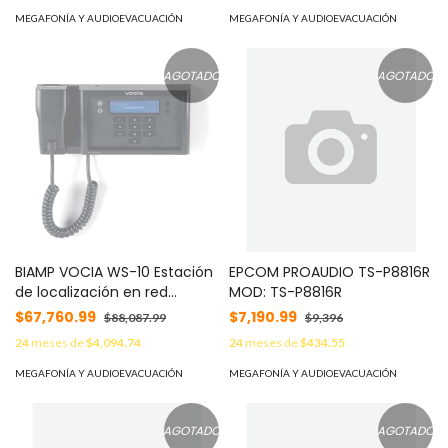
MEGAFONÍA Y AUDIOEVACUACIÓN
MEGAFONÍA Y AUDIOEVACUACIÓN
AGOTADO
AGOTADO
BIAMP VOCIA WS-10 Estación
EPCOM PROAUDIO TS-P8816R
de localización en red
MOD: TS-P8816R
montaje en pared.
$67,760.99
$7,190.99
$88,087.99
$9,396
24
meses de
$4,094.74
24
meses de
$434.55
MEGAFONÍA Y AUDIOEVACUACIÓN
MEGAFONÍA Y AUDIOEVACUACIÓN
AGOTADO
AGOTADO