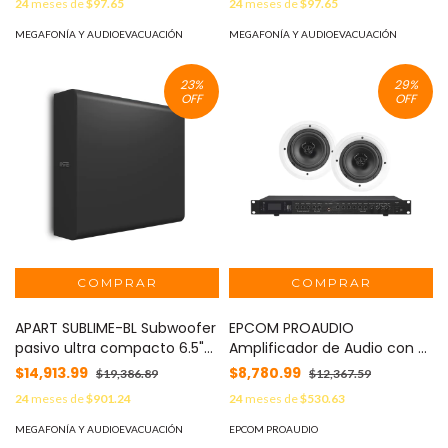
24
meses de
$97.65
24
meses de
$97.65
MEGAFONÍA Y AUDIOEVACUACIÓN
MEGAFONÍA Y AUDIOEVACUACIÓN
23
%
29
%
OFF
OFF
APART SUBLIME-BL Subwoofer
EPCOM PROAUDIO
pasivo ultra compacto 6.5"
Amplificador de Audio con 2
doble bobina color negro
Bocinas SP6 | 2 x 60W | Baja
$14,913.99
$8,780.99
$19,386.89
$12,367.59
Impedancia 4 - 8Ω |
24
meses de
$901.24
24
meses de
$530.63
Reproductor Bluetooth, USB,
SD | Efectos Integrados
MEGAFONÍA Y AUDIOEVACUACIÓN
EPCOM PROAUDIO