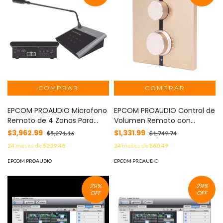
EPCOM PROAUDIO Microfono
EPCOM PROAUDIO Control de
Remoto de 4 Zonas Para
Volumen Remoto con
Sistema de Voceo MOD: SF-
Selector de Canales
$3,962.99
$1,331.99
$5,271.16
$1,749.74
214B
│Compatible con
24
meses de
$239.48
24
meses de
$80.49
Amplificador SF2240UC -
SF4240UC SF-651
EPCOM PROAUDIO
EPCOM PROAUDIO
29
%
29
%
OFF
OFF