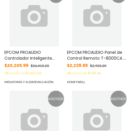
EPCOM PROAUDIO
EPCOM PROAUDIO Panel de
Controlador Inteligente
Control Remoto T-8000CA /
Micro PA System / Pantalla
Micrófono Condensador /
$20,205.99
$2,239.99
$26,413.20
$2,923.20
Táctil Capacitiva 7 Pulgadas
Protocolo RS485-TCPIP / 3
24
meses de
$1,221.03
24
meses de
$135.36
1024x600 / Procesador
Entradas Audio (Mic-AUX-
Quad-Core Cortex-A35
USB) / Bluetooth Integrado /
MEGAFONÍA Y AUDIOEVACUACIÓN
HONEYWELL
1.3GHz / 16GB
Control Digital de Audio /
Almacenamiento Interno / 2
DC24V MOD: T-8000CA
Entradas Micrófono 48V
AGOTADO
AGOTADO
Phantom / Control 10 Zonas
de Audio /
Programaci&oacut MOD: T-
6232TM