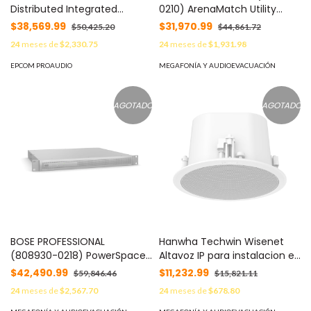
Distributed Integrated
0210) ArenaMatch Utility
Management System
Altavoz exterior Blanco 200W
$38,569.99
$31,970.99
$50,425.20
$44,861.72
controller MOD: TV-713A
8 ohms cobertura nominal
24
meses de
$2,330.75
24
meses de
$1,931.98
120x60 MOD: AMU206W
EPCOM PROAUDIO
MEGAFONÍA Y AUDIOEVACUACIÓN
AGOTADO
AGOTADO
BOSE PROFESSIONAL
Hanwha Techwin Wisenet
(808930-0218) PowerSpace
Altavoz IP para instalacion en
Amplificador 2x1000W 4-8
plafon / 10W / PoE+ / Para
$42,490.99
$11,232.99
$59,846.46
$15,821.11
ohms 70/100V MOD: P21000A
integración con sistema
24
meses de
$2,567.70
24
meses de
$678.80
Hanwha / SIP, IPv4, HTTP,