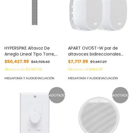
HYPERSPIKE Altavoz De
APART OVO5T-W par de
Arreglo Lineal Tipo Torre,
altavoces bidireccionales
187°H/21°V, Con 8 Bocinas
para linea de 70/100 volts y
$50,427.99
$7,717.99
$65,928.60
$9,647.29
Alta Fidelidad, Ideal Para
16 ohms, color blanco
24
meses de
$3,047.32
24
meses de
$466.39
Entornos Reverberantes,
Consumo 80W, Color Negro,
MEGAFONÍA Y AUDIOEVACUACIÓN
MEGAFONÍA Y AUDIOEVACUACIÓN
Certificado UL 1480, Serie
LineWave MOD: 90243A-
803-01-L
AGOTADO
AGOTADO