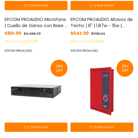
EPCOM PROAUDIO Micrófono
EPCOM PROAUDIO Altavoz de
| Cuello de Ganso con Base |
Techo | 8" | 1.87w - 15w |
Soporta Phantom | Salida
70/100v | Material ABS | Rejilla
$851.99
$642.99
$1,184.73
$905.61
Balanceada XLR MOD: EP-338
Metálica MOD: EP-208BC
24
meses de
$51.49
24
meses de
$38.86
EPCOM PROAUDIO
EPCOM PROAUDIO
29
%
29
%
OFF
OFF