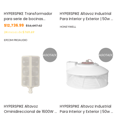
HYPERSPIKE Transformador
HYPERSPIKE Altavoz Industrial
para serie de bocinas
Para Interior y Exterior | 50w /
LineWave 70 - 100 VDC MOD:
100w / 200w MOD: 90185A-
$12,736.99
$16,647.62
HONEYWELL
72575B-801-L
801-06-N
24
meses de
$769.69
EPCOM PROAUDIO
AGOTADO
AGOTADO
HYPERSPIKE Altavoz
HYPERSPIKE Altavoz Industrial
Ominidireccional de 1600W |
Para Interior y Exterior | 50w /
Interior y Exterior MOD:
100w / 200w | Etiqueta