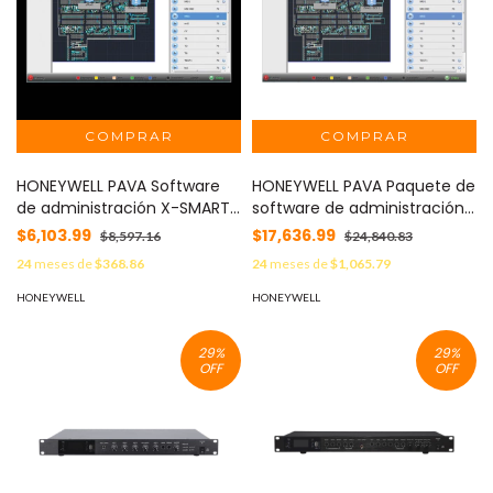
HONEYWELL PAVA Software
HONEYWELL PAVA Paquete de
de administración X-SMART
software de administración
(Cliente) MOD: XST2000
X-SMART, incluye 1 Servidor y
$6,103.99
$17,636.99
$8,597.16
$24,840.83
1 cliente MOD: XSPT900
24
meses de
$368.86
24
meses de
$1,065.79
HONEYWELL
HONEYWELL
29
%
29
%
OFF
OFF