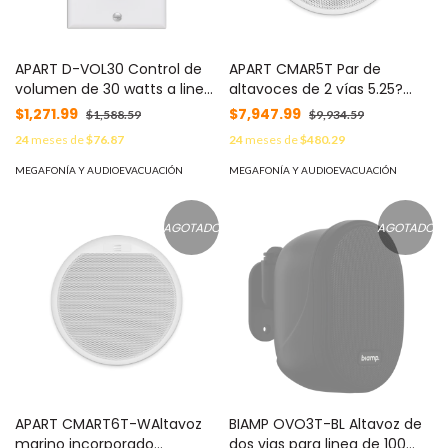
APART D-VOL30 Control de
APART CMAR5T Par de
volumen de 30 watts a linea
altavoces de 2 vías 5.25?
de 70 volts con rel de
empotrable para
$1,271.99
$7,947.99
$1,588.59
$9,934.59
prioridad
aplicaciones marítimas
24
meses de
$76.87
24
meses de
$480.29
MEGAFONÍA Y AUDIOEVACUACIÓN
MEGAFONÍA Y AUDIOEVACUACIÓN
AGOTADO
AGOTADO
APART CMART6T-WAltavoz
BIAMP OVO3T-BL Altavoz de
marino incorporado
dos vias para linea de 100