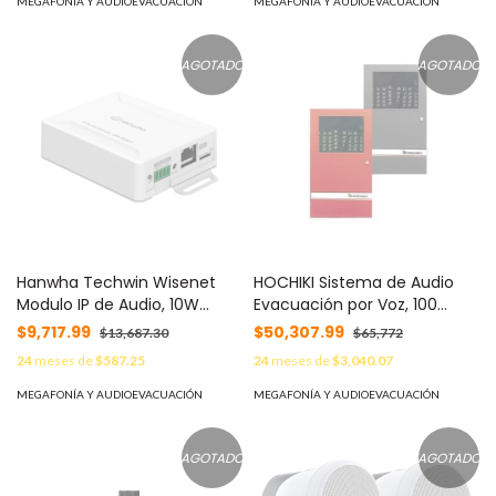
DNS, NTP, TCP, UDP, ARP.
MEGAFONÍA Y AUDIOEVACUACIÓN
MEGAFONÍA Y AUDIOEVACUACIÓN
MOD: SPA-C110W
AGOTADO
AGOTADO
Hanwha Techwin Wisenet
HOCHIKI Sistema de Audio
Modulo IP de Audio, 10W
Evacuación por Voz, 100
soporta memoria Microsd
Watts, Hasta 6 Canales
$9,717.99
$50,307.99
$13,687.30
$65,772
sunapi, ONVIF, SIP MOD: SPA-
Distribuidos (0100-03672)
24
meses de
$587.25
24
meses de
$3,040.07
D1000
MOD: FNV-100
MEGAFONÍA Y AUDIOEVACUACIÓN
MEGAFONÍA Y AUDIOEVACUACIÓN
AGOTADO
AGOTADO