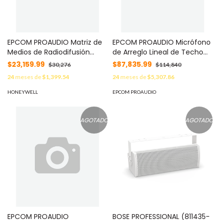
EPCOM PROAUDIO Matriz de
EPCOM PROAUDIO Micrófono
Medios de Radiodifusión
de Arreglo Lineal de Techo
Inteligente Micro T-8000MA
TS-CA129 / 129 Micrófonos
$23,159.99
$87,835.99
$30,276
$114,840
/ Control Matriz 8x32 / 32
de Alta Fidelidad /
24
meses de
$1,399.54
24
meses de
$5,307.86
Zonas Expandibles / Pantalla
Procesador de Audio 8
Táctil 7 Pulgadas / Entradas
Núcleos 6T / ClearVoice AI
HONEYWELL
EPCOM PROAUDIO
8 Audio + 16 Alarmas
Algorithm / Pickup 8 mts /
Incendio / Timing Beidou /
Amplificación 4 mts / 33
Prioridades Personalizables /
Zonas de Audio / POE+DC12-
AGOTADO
AGOTADO
Protocolo TCP-IP MOD: T-
48V / Dante-AES67 MOD:
8000MA
TS-CA129
EPCOM PROAUDIO
BOSE PROFESSIONAL (811435-