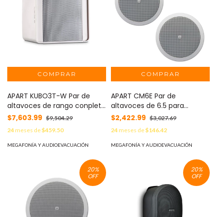
APART KUBO3T-W Par de
APART CM6E Par de
altavoces de rango conpleto
altavoces de 6.5 para
unidad de 3" para linea de
montaje en techo
$7,603.99
$2,422.99
$9,504.29
$3,027.69
70/100 volts , blanco
24
meses de
$459.50
24
meses de
$146.42
MEGAFONÍA Y AUDIOEVACUACIÓN
MEGAFONÍA Y AUDIOEVACUACIÓN
20
%
20
%
OFF
OFF