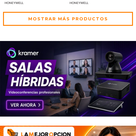
HONEYWELL
HONEYWELL
90105A-801-02-L
Incendio MOD: 90185A-801-
06-F
MOSTRAR MÁS PRODUCTOS