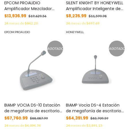
EPCOM PROAUDIO
SILENT KNIGHT BY HONEYWELL
Amplificador Mezclador
Amplificador Inteligente de
Digital de Matriz de 2
125 Watts para Sistema de
$13,936.99
$8,235.99
$19,629.56
$11,599.98
Canales MOD: SF-2240UC
Evacuación por Voz, con
24
meses de
$842.20
24
meses de
$497.69
Fuente de Alimentación y
Respaldo de Batería MOD:
EPCOM PROAUDIO
HONEYWELL
ECS125W
AGOTADO
AGOTADO
BIAMP VOCIA DS-10 Estación
BIAMP Vocia DS-4 Estación
de megafonía de escritorio
de megafonía de escritorio
en red
en red.
$67,760.99
$64,391.99
$88,087.99
$83,709.59
24
meses de
$4,094.74
24
meses de
$3,891.15