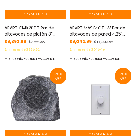
APART CMX20DT Par de
APART MASK4CT-W Par de
altavoces de plafón 8"
altavoces de pared 4.25"
diseño de borde delgado
para linea de 70/100 Volts
$6,392.99
$9,042.99
$7,991.09
$11,303.49
para linea de 70/100 volts
color blanco
24
meses de
$386.32
24
meses de
$546.46
MEGAFONÍA Y AUDIOEVACUACIÓN
MEGAFONÍA Y AUDIOEVACUACIÓN
20
%
20
%
OFF
OFF