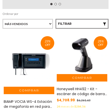
Ordenar por
FILTRAR
23
%
25
%
OFF
OFF
Honeywell HH492 - Kit -
escáner de código de barras
MOD: HH492-R1-1USB-5
$4,708.99
$6,261.63
BIAMP VOCIA WS-4 Estación
de megafonía en red para
24
meses de
$284.56