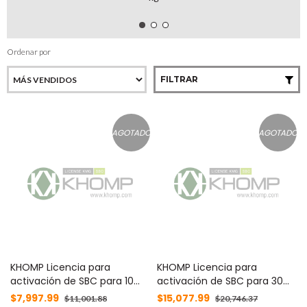
Ordenar por
FILTRAR
AGOTADO
AGOTADO
KHOMP Licencia para
KHOMP Licencia para
activación de SBC para 10
activación de SBC para 30
canales VoIP, aplica para
canales VoIP, aplica para
$7,997.99
$15,077.99
$11,001.88
$20,746.37