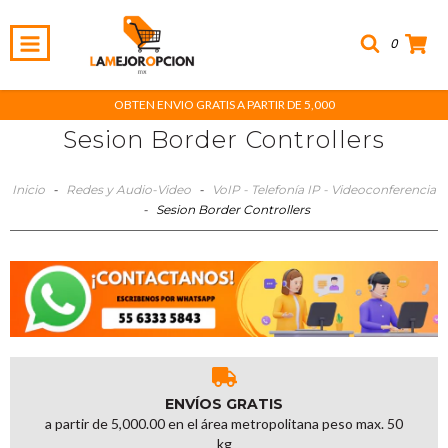
0
OBTEN ENVIO GRATIS A PARTIR DE 5,000
Sesion Border Controllers
Inicio
-
Redes y Audio-Video
-
VoIP - Telefonía IP - Videoconferencia
-
Sesion Border Controllers
ENVÍOS GRATIS
a partir de 5,000.00 en el área metropolitana peso max. 50
kg