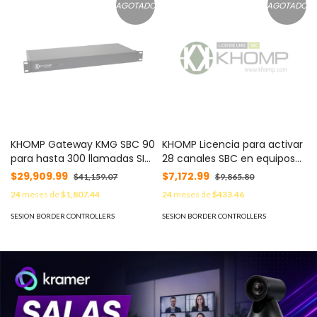
AGOTADO
AGOTADO
KHOMP Gateway KMG SBC 90
KHOMP Licencia para activar
para hasta 300 llamadas SIP
28 canales SBC en equipos
o hasta 90 con
UMG (UMG104,
$29,909.99
$7,172.99
$41,159.07
$9,865.80
transcodificación MOD:
UMGMODULAR300,
24
meses de
$1,807.44
24
meses de
$433.46
KMGSBC90
UMGSERVER300X) MOD:
UMG-28-VOIP-SBC
SESION BORDER CONTROLLERS
SESION BORDER CONTROLLERS