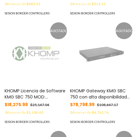
modelos KMG 200 MS, KMG
modelos KMG 3200 MS y
24
meses de
$483.31
24
meses de
$911.15
400 MS y KMG SBC 90 . MOD:
KMG SBC 750 MOD:
KMG10VOIPSBC
KMG30VOIPSBC
SESION BORDER CONTROLLERS
SESION BORDER CONTROLLERS
AGOTADO
AGOTADO
KHOMP Licencia de Software
KHOMP Gateway KMG SBC
KMG SBC 750 MOD:
750 con alta disponibilidad
KMGLICENSESBC750
para hasta 2010 llamadas SIP
$18,275.99
$78,798.99
$25,147.04
$108,447.17
o hasta 750 con
24
meses de
$1,104.40
24
meses de
$4,761.76
transcodificación. MOD:
KMGSBC750
SESION BORDER CONTROLLERS
SESION BORDER CONTROLLERS