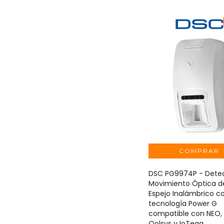
DSC PG9974P - Detec
Movimiento Óptica d
Espejo Inalámbrico c
tecnología Power G
compatible con NEO,
Qolsys y IoTega