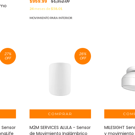
$959.99
$1,352.09
omo
24
meses de
$58.01
MOVIMIENTO PARA INTERIOR
27
%
26
%
OFF
OFF
 Sensor
M2M SERVICES ALULA - Sensor
MILESIGHT Sen
ngLife
de Movimiento Inalámbrico
y movimiento