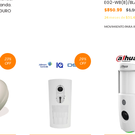
EG2-WB(B)/B
anda.
$850.99
$1,1
EGURO
24
meses de
$51.
MOVIMIENTO PARA I
23
%
29
%
OFF
OFF