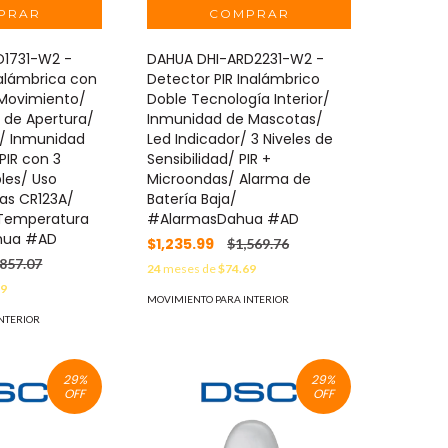
D1731-W2 -
DAHUA DHI-ARD2231-W2 -
alámbrica con
Detector PIR Inalámbrico
 Movimiento/
Doble Tecnología Interior/
 de Apertura/
Inmunidad de Mascotas/
R/ Inmunidad
Led Indicador/ 3 Niveles de
PIR con 3
Sensibilidad/ PIR +
bles/ Uso
Microondas/ Alarma de
ías CR123A/
Batería Baja/
 Temperatura
#AlarmasDahua #AD
hua #AD
$1,235.99
$1,569.76
,857.07
24
meses de
$74.69
29
MOVIMIENTO PARA INTERIOR
NTERIOR
29
%
29
%
OFF
OFF