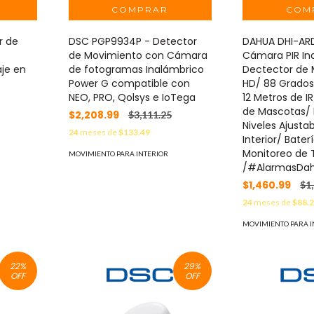
r de
DSC PGP9934P - Detector
DAHUA DHI-AR
de Movimiento con Cámara
Cámara PIR In
je en
de fotogramas Inalámbrico
Dectector de
Power G compatible con
HD/ 88 Grados
NEO, PRO, Qolsys e IoTega
12 Metros de I
de Mascotas/ 
$2,208.99
$3,111.25
Niveles Ajusta
24
meses de
$133.49
Interior/ Bater
Monitoreo de
MOVIMIENTO PARA INTERIOR
/#AlarmasDa
$1,460.99
$1
24
meses de
$88.
MOVIMIENTO PARA I
22
%
29
%
OFF
OFF