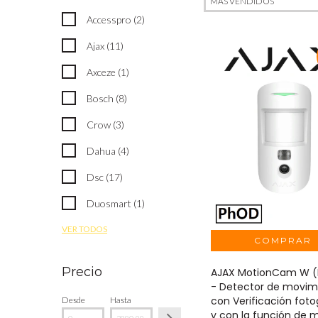
Accesspro (2)
Ajax (11)
Axceze (1)
Bosch (8)
Crow (3)
Dahua (4)
Dsc (17)
Duosmart (1)
VER TODOS
Precio
AJAX MotionCam W 
- Detector de movim
con Verificación foto
Desde
Hasta
y con la función de 