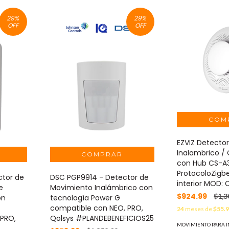
29
%
29
%
OFF
OFF
EZVIZ Detecto
Inalambrico /
con Hub CS-A3
ProtocoloZigb
tor de
DSC PGP9914 - Detector de
interior MOD:
e
Movimiento Inalámbrico con
$924.99
$1,3
on
tecnología Power G
compatible con NEO, PRO,
24
meses de
$55.
 PRO,
Qolsys #PLANDEBENEFICIOS25
MOVIMIENTO PARA I