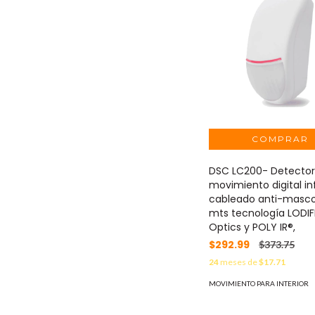
DSC LC200- Detector
movimiento digital inf
cableado anti-mascot
mts tecnología LODIF
Optics y POLY IR®,
$292.99
$373.75
24
meses de
$17.71
MOVIMIENTO PARA INTERIOR