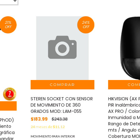
21
%
24
%
OFF
OFF
STEREN SOCKET CON SENSOR
HIKVISION (AX
DE MOVIMIENTO DE 360
PIR Inalámbrico
GRADOS MOD: LAM-055
AX PRO / Color
Inmunidad a M
$183.99
$243.38
(PhOD)
Rango de Dete
iento
24
meses de
$11.12
mts / Angulo 
gráfica
Cobertura MO
MOVIMIENTO PARA INTERIOR
mandar