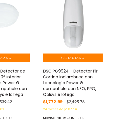
 Detector de
DSC PG9924 - Detector Pir
° interior
Cortina Inalambrico con
a Power G
tecnología Power G
mpatible con
compatible con NEO, PRO,
ys e IoTega
Qolsys e Iotega
$1,772.99
,539.42
$2,495.76
.01
24
meses de
$107.14
NTERIOR
MOVIMIENTO PARA INTERIOR