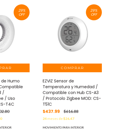
29
%
29
%
OFF
OFF
r de Humo
EZVIZ Sensor de
 Compatible
Temperatura y Humedad /
 /
Compatible con Hub CS-A3
ee / Uso
/ Protocolo Zigbee MOD: CS-
 CS-T4C
T51C
$437.99
02.80
$616.88
90
24
meses de
$26.47
NTERIOR
MOVIMIENTO PARA INTERIOR