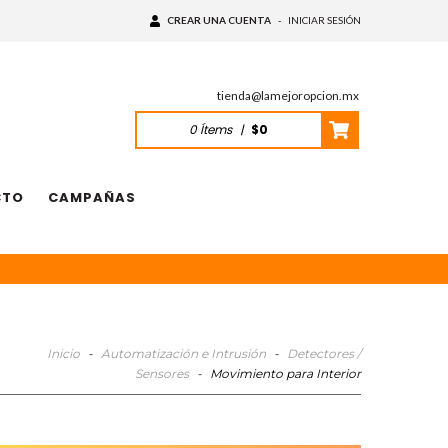
CREAR UNA CUENTA
-
INICIAR SESIÓN
tienda@lamejoropcion.mx
0
Ítems
|
$0
CTO
CAMPAÑAS
Inicio
-
Automatización e Intrusión
-
Detectores /
Sensores
-
Movimiento para Interior