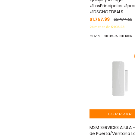
#LosPrincipales #pr
#DSCHOTDEALS
$1,757.99
$2,474.63
24
meses de
$106.23
MOVIMIENTO PARA INTERIOR
M2M SERVICES ALULA -
de Puerta/Ventana Lo