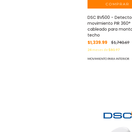
DSC BV500 - Detecto
movimiento PIR 360°
cableado para monta
techo
$1,339.99
$1,740.69
24
meses de
$80.97
MOVIMIENTO PARA INTERIOR