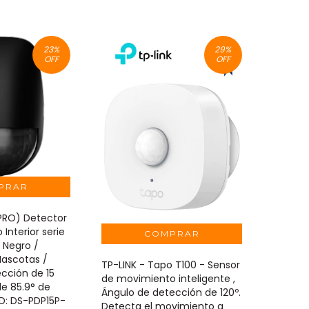
23
%
29
%
OFF
OFF
 PRO) Detector
 Interior serie
 Negro /
ascotas /
TP-LINK - Tapo T100 - Sensor
cción de 15
de movimiento inteligente ,
de 85.9° de
Ángulo de detección de 120º.
D: DS-PDP15P-
Detecta el movimiento a