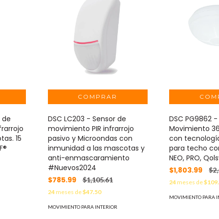
 de
DSC LC203 - Sensor de
DSC PG9862 -
rarrojo
movimiento PIR infrarrojo
Movimiento 360
as. 15
pasivo y Microondas con
con tecnologí
F®
inmunidad a las mascotas y
para techo co
anti-enmascaramiento
NEO, PRO, Qols
#Nuevos2024
$1,803.99
$2
$785.99
$1,105.61
24
meses de
$109
24
meses de
$47.50
MOVIMIENTO PARA I
MOVIMIENTO PARA INTERIOR