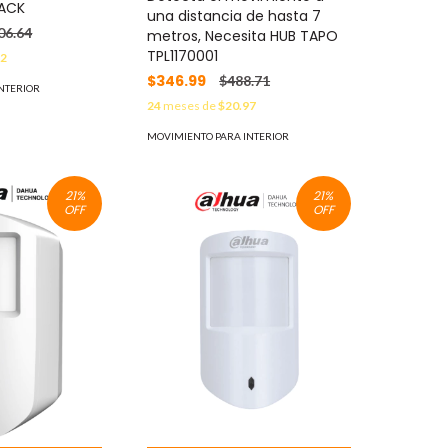
LACK
una distancia de hasta 7
06.64
metros, Necesita HUB TAPO
TPL1170001
42
$346.99
$488.71
NTERIOR
24
meses de
$20.97
MOVIMIENTO PARA INTERIOR
21
%
21
%
OFF
OFF