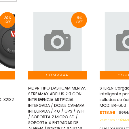
29
%
5
%
OFF
OFF
MDVR TIPO DASHCAM MERIVA
STEREN Cargad
STREAMAX ADPLUS 2.0 CON
inteligente pa
: 32132
INTELIGENCIA ARTIFICIAL
selladas de á
INTERGADA / DOBLE CAMARA
MOD: BR-600
INTEGRADA / 4G / GPS / WIFI
$718.99
$954
/ SOPORTA 2 MICRO SD /
24
meses de
$43.
SOPORTA 4 ENTRADAS DE
ALARMA (SOPORTA SALIDAS
CARGADORES DE BAT