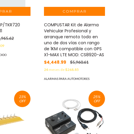
 P/TKR720
COMPUSTAR Kit de Alarma
1
Vehicular Profesional y
arranque remoto todo en
,965.62
uno de dos vías con rango
.09
de 1KM compatible con GPS
X1-MAX LTE MOD: CS8920-AS
DIDO
$4,448.99
$5,960.61
24
meses de
$268.85
ALARMAS PARA AUTOMOTORES
23
%
25
%
OFF
OFF