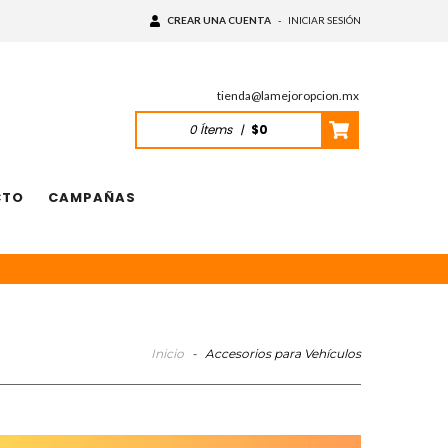
CREAR UNA CUENTA
-
INICIAR SESIÓN
tienda@lamejoropcion.mx
0
Ítems
|
$0
CTO
CAMPAÑAS
Inicio
-
Accesorios para Vehículos