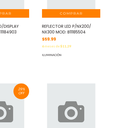
.D/DISPLAY
REFLECTOR LED P/NX200/
11184903
NX300 MOD: B11185504
$59.99
1
6
meses de
$11.29
ILUMINACIÓN
29
%
OFF