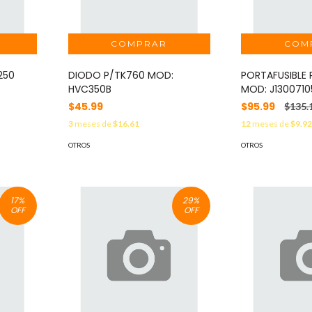
250
DIODO P/TK760 MOD:
PORTAFUSIBLE
HVC350B
MOD: J1300710
$45.99
$95.99
$135.
3
meses de
$16.61
12
meses de
$9.9
OTROS
OTROS
17
%
29
%
OFF
OFF