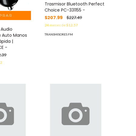
Trasmisor Bluetooth Perfect
Choice PC-331155 -
$207.99
$227.49
24
meses de
$12.57
 Audio
a Auto Manos
TRANSMISORES FM
ápida |
CE -
.39
22