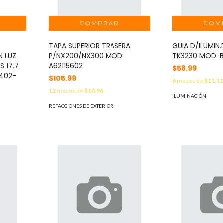
TAPA SUPERIOR TRASERA
GUIA D/ILUMIN
 LUZ
P/NX200/NX300 MOD:
TK3230 MOD: B
S 17.7
A62115602
$58.99
402-
$105.99
6
meses de
$11.1
12
meses de
$10.96
ILUMINACIÓN
REFACCIONES DE EXTERIOR