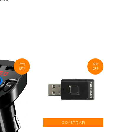
12
%
9
%
OFF
OFF