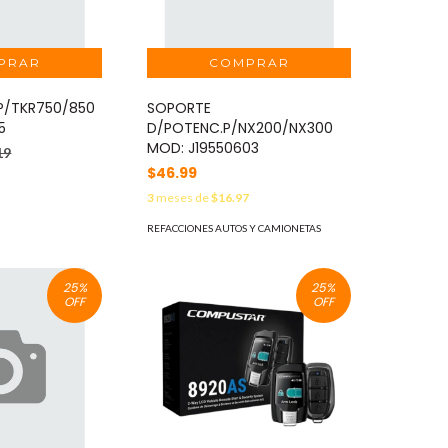
 P/TKR750/850
SOPORTE
5
D/POTENC.P/NX200/NX300
MOD: J19550603
19
$46.99
2
3
meses de
$16.97
REFACCIONES AUTOS Y CAMIONETAS
25
%
25
%
OFF
OFF