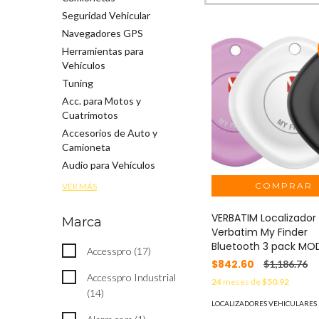
Seguridad Vehicular
Navegadores GPS
Herramientas para
Vehículos
Tuning
Acc. para Motos y
Cuatrimotos
Accesorios de Auto y
Camioneta
Audio para Vehículos
VER MÁS
VERBATIM Localizador
Marca
Verbatim My Finder
Bluetooth 3 pack MOD
Accesspro (17)
$842.60
$1,186.76
Accesspro Industrial
24
meses de
$50.92
(14)
LOCALIZADORES VEHICULARES