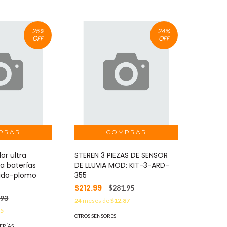
25
%
24
%
OFF
OFF
or ultra
STEREN 3 PIEZAS DE SENSOR
ra baterías
DE LLUVIA MOD: KIT-3-ARD-
cido-plomo
355
$212.99
$281.95
.93
24
meses de
$12.87
45
OTROS SENSORES
ERÍAS