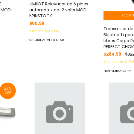
E
JIMIIOT Relevador de 5 pines
 MOD:
automotriz de 12 volts MOD:
5PINSTOCK
$50.99
Transmisor de
6
meses de
$9.60
Bluetooth par
Libres Carga R
SEGURIDAD VEHICULAR
PERFECT CHOI
$284.99
$322
24
meses de
$17.
TRANSMISORES FM
29
%
OFF