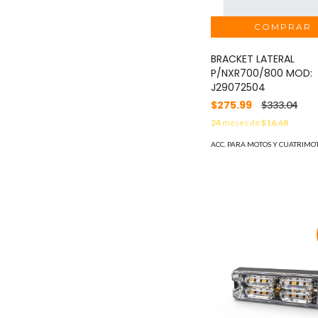
BRACKET LATERAL
P/NXR700/800 MOD:
J29072504
$275.99
$333.04
24
meses de
$16.68
ACC. PARA MOTOS Y CUATRIMO