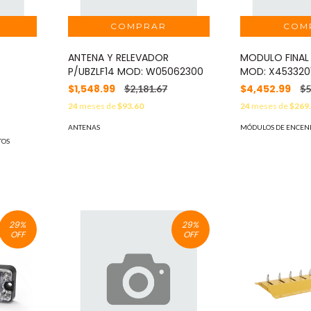
ANTENA Y RELEVADOR
MODULO FINAL
P/UBZLF14 MOD: W05062300
MOD: X4533201
$1,548.99
$4,452.99
$2,181.67
$5
24
meses de
$93.60
24
meses de
$269
ANTENAS
MÓDULOS DE ENCEN
TOS
29
%
29
%
OFF
OFF