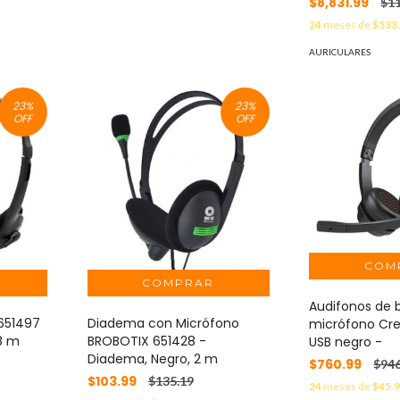
$8,831.99
$11
24
meses de
$533
AURICULARES
23
%
23
%
OFF
OFF
Audifonos de 
651497
Diadema con Micrófono
micrófono Cre
.8 m
BROBOTIX 651428 -
USB negro -
Diadema, Negro, 2 m
$760.99
$946
$103.99
$135.19
24
meses de
$45.