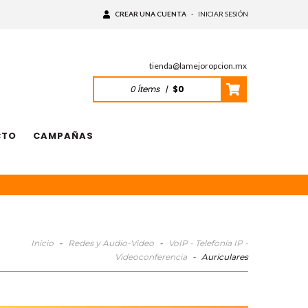
CREAR UNA CUENTA
-
INICIAR SESIÓN
tienda@lamejoropcion.mx
0
Ítems
|
$0
CTO
CAMPAÑAS
Inicio
-
Redes y Audio-Video
-
VoIP - Telefonía IP -
Videoconferencia
-
Auriculares