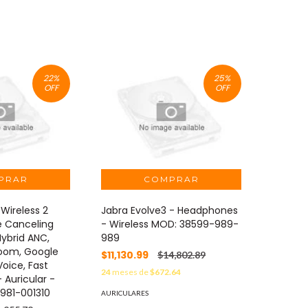
22
%
25
%
OFF
OFF
Wireless 2
Jabra Evolve3 - Headphones
e Canceling
- Wireless MOD: 38599-989-
ybrid ANC,
989
Zoom, Google
$11,130.99
$14,802.89
oice, Fast
24
meses de
$672.64
- Auricular -
 981-001310
AURICULARES