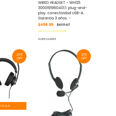
WIRED HEADSET - WH125
3000191960401.1. plug-and-
play. conectividad USB-A.
Garantia 3 años. -
$496.99
$659.67
24
meses de
$30.03
AURICULARES
20
%
22
%
OFF
OFF