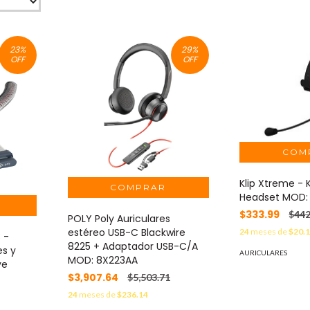
23
%
29
%
OFF
OFF
Klip Xtreme -
Headset MOD:
$333.99
$442
POLY Poly Auriculares
estéreo USB-C Blackwire
24
meses de
$20.
 -
8225 + Adaptador USB-C/A
es y
AURICULARES
MOD: 8X223AA
ye
$3,907.64
$5,503.71
24
meses de
$236.14