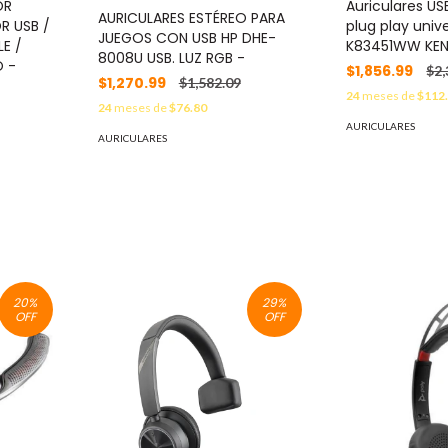
OR
Auriculares U
AURICULARES ESTÉREO PARA
R USB /
plug play univ
JUEGOS CON USB HP DHE-
E /
K83451WW KEN
8008U USB. LUZ RGB -
O -
$1,856.99
$2,
$1,270.99
$1,582.09
24
meses de
$112
24
meses de
$76.80
AURICULARES
AURICULARES
20
%
29
%
OFF
OFF