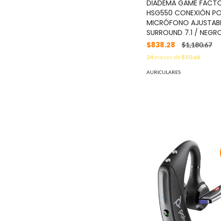
DIADEMA GAME FACT
HSG550 CONEXIÓN PO
MICRÓFONO AJUSTABL
SURROUND 7.1 / NEGR
$838.28
$1,180.67
24
meses de
$50.66
AURICULARES