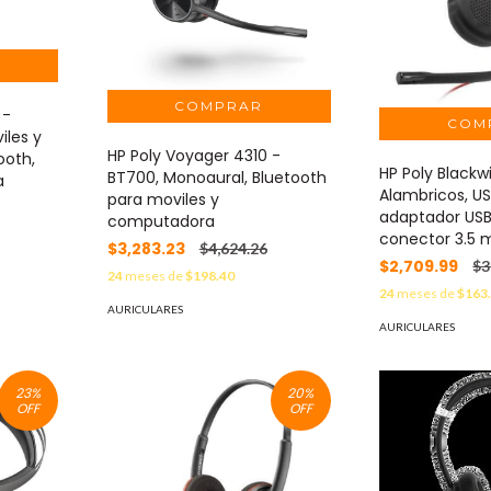
 -
iles y
HP Poly Voyager 4310 -
ooth,
HP Poly Blackw
BT700, Monoaural, Bluetooth
a
Alambricos, U
para moviles y
adaptador US
computadora
conector 3.5 
$3,283.23
$4,624.26
$2,709.99
$3
24
meses de
$198.40
24
meses de
$163
AURICULARES
AURICULARES
23
%
20
%
OFF
OFF