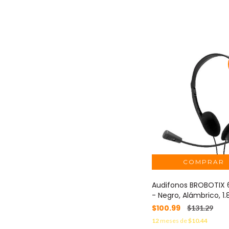
Audifonos BROBOTIX 
- Negro, Alámbrico, 1
$100.99
$131.29
12
meses de
$10.44