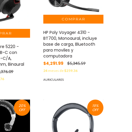
HP Poly Voyager 4310 -
BT700, Monoaural, incluye
base de carga, Bluetooth
ire 5220 -
para moviles y
SB-C con
computadora
B-C/A,
$4,291.99
$5,345.59
mm, Binaural
24
meses de
$259.36
,376.09
.76
AURICULARES
20
%
19
%
OFF
OFF