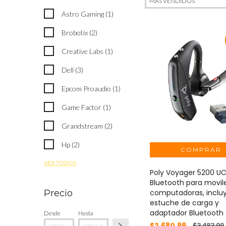
Astro Gaming (1)
Brobotix (2)
Creative Labs (1)
Dell (3)
Epcom Proaudio (1)
Game Factor (1)
Grandstream (2)
Hp (2)
VER TODOS
Poly Voyager 5200 UC
Bluetooth para movil
computadoras, inclu
Precio
estuche de carga y
adaptador Bluetooth
Desde
Hasta
$2,680.99
$3,483.99