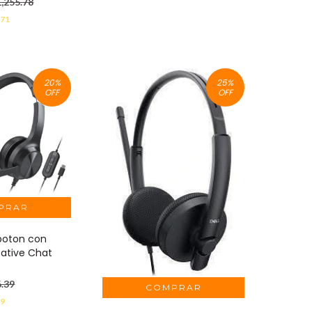
,255.78
.71
20
%
25
%
OFF
OFF
boton con
ative Chat
.39
99