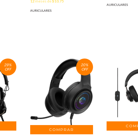
12
meses de
$10.75
AURICULARES
AURICULARES
29
%
20
%
OFF
OFF