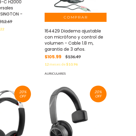
SB-C H2000
ersales
SINGTON -
312.69
.22
164429 Diadema ajustable
con micrófono y control de
volumen - Cable 1.8 m,
garantia de 3 años.
$105.99
$136.49
12
meses de
$10.96
AURICULARES
20
%
20
%
OFF
OFF