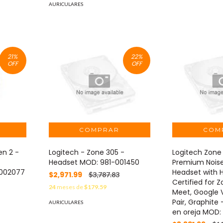
AURICULARES
21
%
22
%
OFF
OFF
n 2 -
Logitech - Zone 305 -
Logitech Zone 
Headset MOD: 981-001450
Premium Nois
002077
Headset with H
$2,971.99
$3,787.83
Certified for 
24
meses de
$179.59
Meet, Google V
Pair, Graphite 
AURICULARES
en oreja MOD: