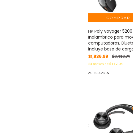
HP Poly Voyager 5200
Inalambrico para mov
computadoras, Bluet
incluye base de carg
$1,936.99
$2,412.79
24
meses de
$117.05
AURICULARES