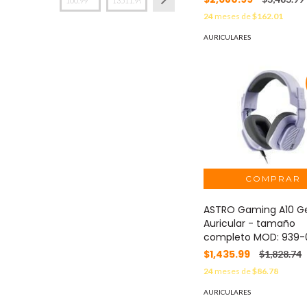
24
meses de
$162.01
AURICULARES
ASTRO Gaming A10 Ge
Auricular - tamaño
completo MOD: 939-
$1,435.99
$1,828.74
24
meses de
$86.78
AURICULARES