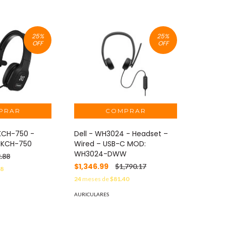
25
%
25
%
OFF
OFF
 KCH-750 -
Dell - WH3024 - Headset –
 KCH-750
Wired – USB-C MOD:
WH3024-DWW
.88
$1,346.99
$1,790.17
18
24
meses de
$81.40
AURICULARES