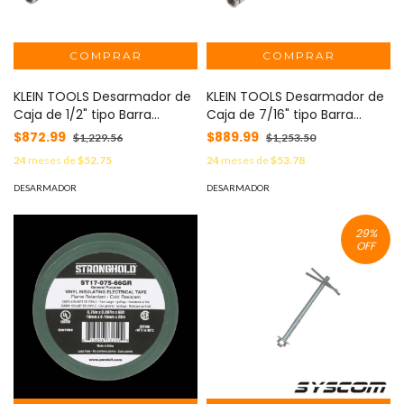
KLEIN TOOLS Desarmador de
KLEIN TOOLS Desarmador de
Caja de 1/2" tipo Barra
Caja de 7/16" tipo Barra
Pasante. MOD: 635-1/2
Pasante. MOD: 635-7/16
$872.99
$889.99
$1,229.56
$1,253.50
24
meses de
$52.75
24
meses de
$53.78
DESARMADOR
DESARMADOR
29
%
OFF