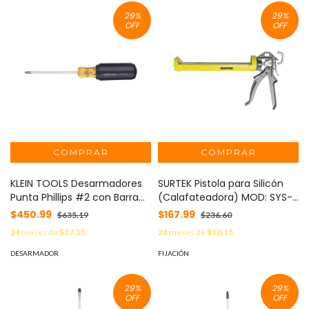
29
%
29
%
OFF
OFF
KLEIN TOOLS Desarmadores
SURTEK Pistola para Silicón
Punta Phillips #2 con Barra
(Calafateadora) MOD: SYS-
Redonda (4" x 8-5/16"). MOD:
PSF4
$450.99
$167.99
$635.19
$236.60
603-4
24
meses de
$27.25
24
meses de
$10.15
DESARMADOR
FIJACIÓN
29
%
29
%
OFF
OFF