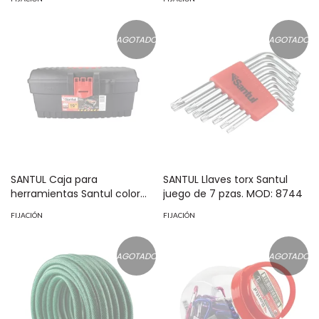
40 piezas MOD: 70006963915
AGOTADO
AGOTADO
SANTUL Caja para
SANTUL Llaves torx Santul
herramientas Santul color
juego de 7 pzas. MOD: 8744
negra de 16" MOD: 6411
FIJACIÓN
FIJACIÓN
AGOTADO
AGOTADO