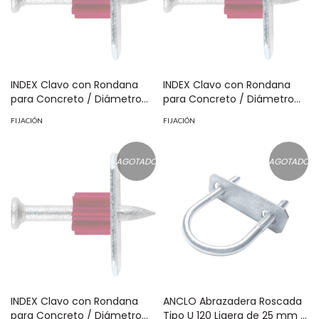
INDEX Clavo con Rondana
INDEX Clavo con Rondana
para Concreto / Diámetro
para Concreto / Diámetro
3.6 mm X 1 1/4" / Caja con
3.6 mm X 1 1/2" / Caja con
FIJACIÓN
FIJACIÓN
100 piezas / Acero
100 piezas / Acero
Galvanizado Mecánico /
Galvanizado Mecánico /
Rondana 25 mm /Rondana
Rondana 25 mm /Rondana
AGOTADO
AGOTADO
Zincada / Herramienta
Zincada / Herramienta
Cañón 8 mm / Carga
Cañón 8 mm / Carga
Tracción hasta 3.71 kN MOD:
Tracción hasta 3.71 kN MOD:
FPC-PR-114
FPC-PR-112
INDEX Clavo con Rondana
ANCLO Abrazadera Roscada
para Concreto / Diámetro
Tipo U 120 Ligera de 25 mm (