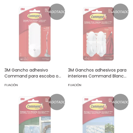
AGOTADO
AGOTADO
3M Gancho adhesivo
3M Ganchos adhesivos para
Command para escoba o
interiores Command Blancos
jalador, blanco Pack con 1
Medianos Pack 2 piezas
FIJACIÓN
FIJACIÓN
pieza MOD: 70009167977
MOD: 70009117667
AGOTADO
AGOTADO