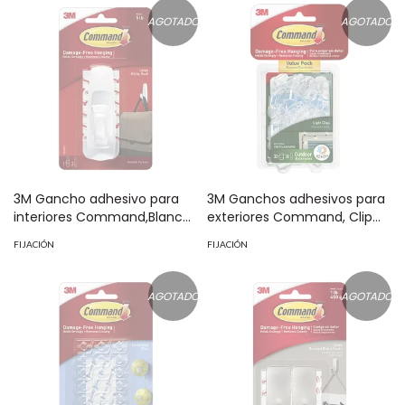
AGOTADO
AGOTADO
3M Gancho adhesivo para
3M Ganchos adhesivos para
interiores Command,Blanco
exteriores Command, Clip
Grande Pack 1 pieza MOD:
transparente Pack 32 piezas
FIJACIÓN
FIJACIÓN
70006970035
MOD: 70006928074
AGOTADO
AGOTADO