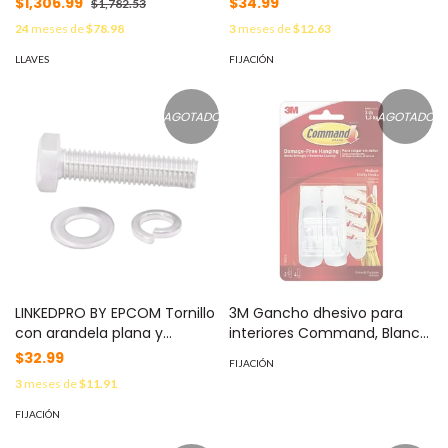
$1,306.99
$34.99
$1,782.53
Máxima de Tubo 2 1/2" /
baterías de 12 V de 28-80 Ah.
24
meses de
$78.98
3
meses de
$12.63
Sistema de Quijadas con
MOD: T23M62880
Resorte / Montura Super
LLAVES
FIJACIÓN
Reforzada / Ambas Quijadas
Endurecidas. MOD: SYS-818-
UI
AGOTADO
AGOTADO
LINKEDPRO BY EPCOM Tornillo
3M Gancho dhesivo para
con arandela plana y
interiores Command, Blanco
arandela elástica para
Mediano Pack 2 piezas MOD:
$32.99
FIJACIÓN
baterías de 12 V de 18-26 Ah
70006970027
3
meses de
$11.91
MOD: T1M51826
FIJACIÓN