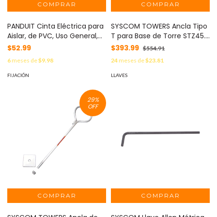
PANDUIT Cinta Eléctrica para
SYSCOM TOWERS Ancla Tipo
Aislar, de PVC, Uso General,
T para Base de Torre STZ45.
Grosor de 0.18mm (7 mil),
MOD: SAB-45
$52.99
$393.99
$554.91
Ancho de 19mm, y 20.12m de
6
meses de
$9.98
24
meses de
$23.81
Largo, Color Verde MOD:
ST17-075-66GR
FIJACIÓN
LLAVES
29
%
OFF