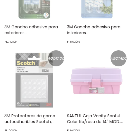
3M Gancho adhesivo para
3M Gancho adhesivo para
exteriores
interiores
Command,Transparente
Command,Transparente
FIJACIÓN
FIJACIÓN
Mediano Pack 2 piezas MOD:
Mediano Pack 2 piezas MOD:
70006906559
70005145068
AGOTADO
AGOTADO
3M Protectores de goma
SANTUL Caja Vanity Santul
autoadheribles Scotch,
Color lila/rosa de 14" MOD:
Transparentes 12.7 mm Pack
6239
FIJACIÓN
FIJACIÓN