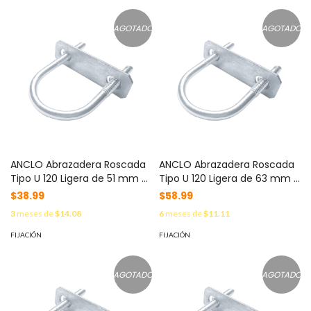
AGOTADO
AGOTADO
ANCLO Abrazadera Roscada
ANCLO Abrazadera Roscada
Tipo U 120 Ligera de 51 mm (
Tipo U 120 Ligera de 63 mm (
2") / Cuerda de 1/4". MOD:
2 1/2") / Cuerda 3/8" MOD:
$38.99
$58.99
ANC-U120200
ANC-U120212
3
meses de
$14.08
6
meses de
$11.11
FIJACIÓN
FIJACIÓN
AGOTADO
AGOTADO