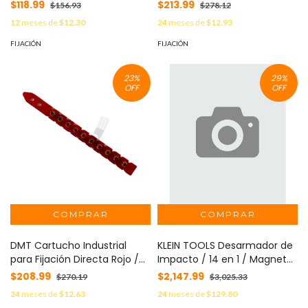
colores. Contiene los
/ Calibre 27 / Caja con 100
$118.99
$213.99
$156.93
$278.12
modelos. TCC-BL, TCC-NG,
Piezas MOD: 9097-01-027-2
12
meses de
$12.30
24
meses de
$12.93
TNC. MOD: KIT-3-PAQ-
TACHUELAS-BLANCO-NEGRO-
FIJACIÓN
FIJACIÓN
NIQUELADO
23
%
29
%
OFF
OFF
DMT Cartucho Industrial
KLEIN TOOLS Desarmador de
para Fijación Directa Rojo /
Impacto / 14 en 1 / Magneto
Calibre 27 / Caja con 100
de Tierras Raras /
$208.99
$2,147.99
$270.19
$3,025.33
piezas. MOD: 9097-01-0271
Almacenamiento Dual /
24
meses de
$12.63
24
meses de
$129.80
Asistencia de Torque /