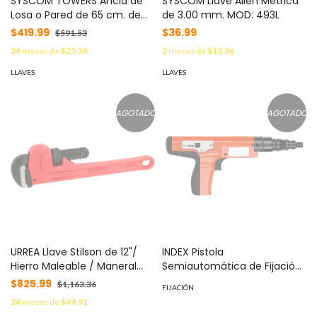
SYSCOM TOWERS Ancla de
SYSCOM Llave Allen Métrica
Losa o Pared de 65 cm. de
de 3.00 mm. MOD: 493L
1/2" de Diam. Galvanizado
$419.99
$36.99
$591.53
Electrolítico. MOD: SAP-01
24
meses de
$25.38
3
meses de
$13.36
LLAVES
LLAVES
AGOTADO
AGOTADO
URREA Llave Stilson de 12"/
INDEX Pistola
Hierro Maleable / Maneral
Semiautomática de Fijación
Ergonómico / Capacidad
a Pólvora / Diámetro de 8
$825.99
$1,163.36
FIJACIÓN
Máx. Tubo 2"/ Sistema de
mm / Selección de potencia
24
meses de
$49.91
Quijadas con Resorte /
/ Para Hormigón MOD: FP08-