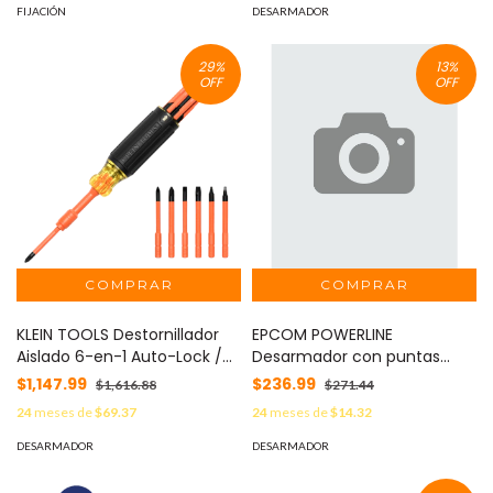
Adaptador 7/8". MOD:
FIJACIÓN
DESARMADOR
32914HD
29
%
13
%
OFF
OFF
KLEIN TOOLS Destornillador
EPCOM POWERLINE
Aislado 6-en-1 Auto-Lock /
Desarmador con puntas
Aislado 1000V CAT III /
intercambiables. MOD: EPW-
$1,147.99
$236.99
$1,616.88
$271.44
Almohadilla de agarre /
0218
24
meses de
$69.37
24
meses de
$14.32
Almacenamiento de brocas
integrado / Bits Philips #1 #2
DESARMADOR
DESARMADOR
/ Slotted 3/16" 1/4" / Square
#1 #2 MOD: 32306-INS