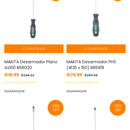
MAKITA Desarmador Plano
MAKITA Desarmador PH3
4x100 B66020
(#35 x 150) B65919
$116.99
$176.99
$164.12
$249.28
12
meses de
$12.10
24
meses de
$10.70
DESARMADOR
DESARMADOR
25
%
25
%
OFF
OFF