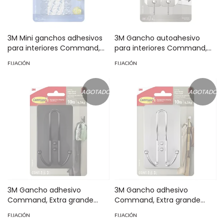
3M Mini ganchos adhesivos
3M Gancho autoahesivo
para interiores Command,
para interiores Command,
Transparentes Pack 20
Pequeño de Níquel, Pack 2
FIJACIÓN
FIJACIÓN
piezas MOD: 70009162580
piezas MOD: 70009127237
AGOTADO
AGOTADO
3M Gancho adhesivo
3M Gancho adhesivo
Command, Extra grande
Command, Extra grande
color negro mate, Pack 1
color niquel satinado, Pack 1
FIJACIÓN
FIJACIÓN
pieza MOD: 70009167084
pieza MOD: 70009167076