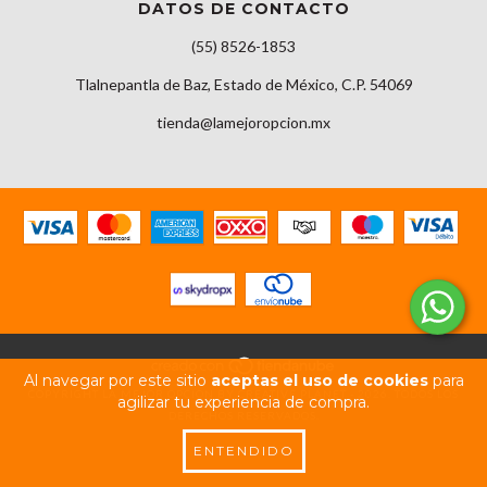
DATOS DE CONTACTO
(55) 8526-1853
Tlalnepantla de Baz, Estado de México, C.P. 54069
tienda@lamejoropcion.mx
Al navegar por este sitio
aceptas el uso de cookies
para
COPYRIGHT LA MEJOR OPCION BY CREATIVE PLANET - 2026. TODOS LOS
agilizar tu experiencia de compra.
DERECHOS RESERVADOS.
ENTENDIDO