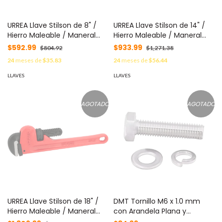
URREA Llave Stilson de 8" /
URREA Llave Stilson de 14" /
Hierro Maleable / Maneral
Hierro Maleable / Maneral
Ergonómico / Capacidad
Ergonómico / Capacidad
$592.99
$933.99
$804.92
$1,271.38
Máxima de Tubo 1" / Sistema
Máxima de Tubo 2" /
24
meses de
$35.83
24
meses de
$56.44
de Quijadas con Resorte /
Sistema de Quijadas con
Montura Super Reforzada /
Resorte / Montura Super
LLAVES
LLAVES
Ambas Quijadas
Reforzada / Ambas Quijadas
Endurecidas. MOD: SYS-808-
Endurecidas. MOD: SYS-814-
UI
UI
AGOTADO
AGOTADO
URREA Llave Stilson de 18" /
DMT Tornillo M6 x 1.0 mm
Hierro Maleable / Maneral
con Arandela Plana y
Ergonómico / Capacidad
Arandela de Presión para