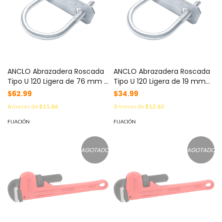
ANCLO Abrazadera Roscada
ANCLO Abrazadera Roscada
Tipo U 120 Ligera de 76 mm (
Tipo U 120 Ligera de 19 mm
3") / Cuerda 3/8" MOD: ANC-
(3/4 in) / Cuerda de 1/4".
$62.99
$34.99
U120300
MOD: ANC-U12034
6
meses de
$11.86
3
meses de
$12.63
FIJACIÓN
FIJACIÓN
AGOTADO
AGOTADO