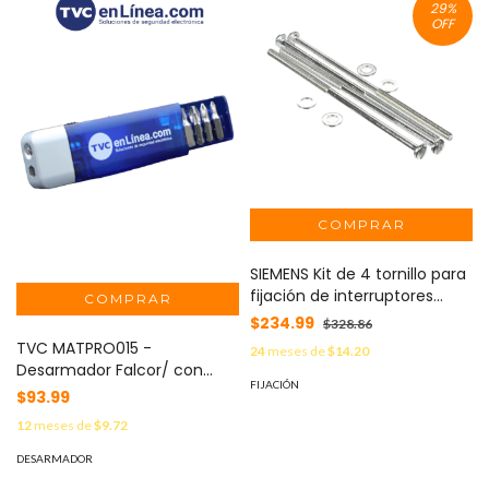
29
%
OFF
SIEMENS Kit de 4 tornillo para
fijación de interruptores
termomagnéticos JXD, LXD,
$234.99
$328.86
JM, LM MOD: MSJ6
TVC MATPRO015 -
24
meses de
$14.20
Desarmador Falcor/ con
FIJACIÓN
Logotipo TVC/ Promocional
$93.99
12
meses de
$9.72
DESARMADOR