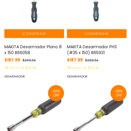
MAKITA Desarmador Plano 8
MAKITA Desarmador PH3
x 150 B66058
(#35 x 150) B65931
$187.99
$187.99
$250.56
$250.56
24
meses de
$11.36
24
meses de
$11.36
DESARMADOR
DESARMADOR
29
%
29
%
OFF
OFF