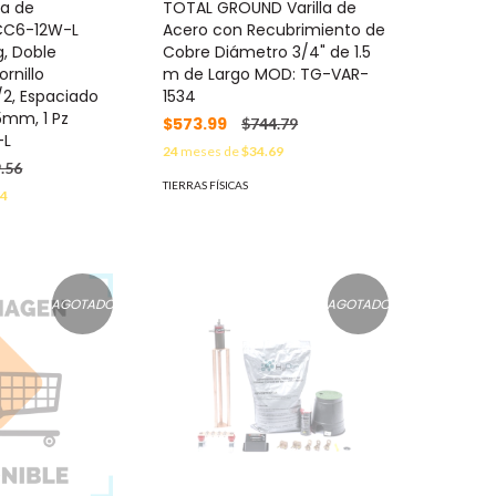
ta de
TOTAL GROUND Varilla de
CC6-12W-L
Acero con Recubrimiento de
g, Doble
Cobre Diámetro 3/4" de 1.5
rnillo
m de Largo MOD: TG-VAR-
1/2, Espaciado
1534
.5mm, 1 Pz
$573.99
$744.79
-L
24
meses de
$34.69
.56
TIERRAS FÍSICAS
14
AGOTADO
AGOTADO