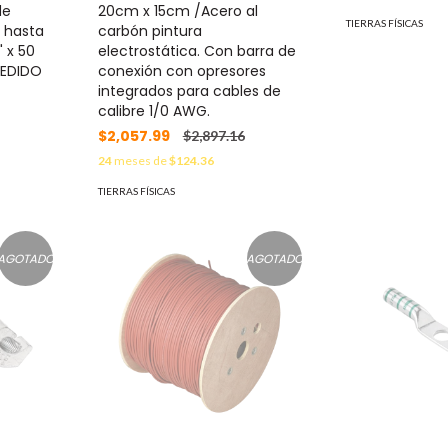
de
20cm x 15cm /Acero al
TIERRAS FÍSICAS
z hasta
carbón pintura
 x 50
electrostática. Con barra de
PEDIDO
conexión con opresores
integrados para cables de
calibre 1/0 AWG.
$2,057.99
$2,897.16
24
meses de
$124.36
TIERRAS FÍSICAS
AGOTADO
AGOTADO