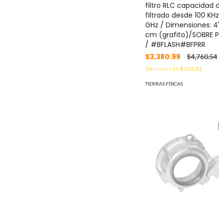
filtro RLC capacidad 
filtrado desde 100 KH
GHz / Dimensiones: 4"
cm (grafito)/SOBRE 
/ #BFLASH#BFPRR
$3,380.99
$4,760.54
24
meses de
$204.31
TIERRAS FÍSICAS