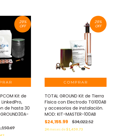
29
%
29
%
OFF
OFF
EPCOM Kit de
TOTAL GROUND Kit de Tierra
 LinkedPro,
Física con Electrodo TG100AB
ón de hasta 30
y accesorios de instalación.
P-GROUND30A-
MOD: KIT-MASTER-100AB
$24,155.99
$34,022.52
,150.69
24
meses de
$1,459.73
.42