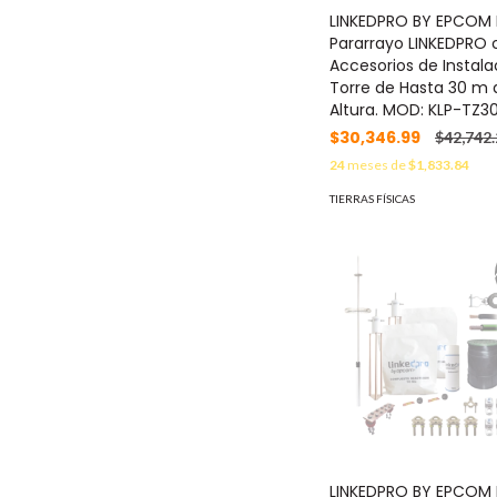
LINKEDPRO BY EPCOM 
Pararrayo LINKEDPRO 
Accesorios de Instala
Torre de Hasta 30 m 
Altura. MOD: KLP-TZ
$30,346.99
$42,742.
24
meses de
$1,833.84
TIERRAS FÍSICAS
LINKEDPRO BY EPCOM 