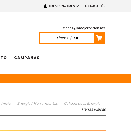
CREAR UNA CUENTA
-
INICIAR SESIÓN
tienda@lamejoropcion.mx
0
Ítems
|
$0
CTO
CAMPAÑAS
Inicio
-
Energía / Herramientas
-
Calidad de la Energía
-
Tierras Físicas