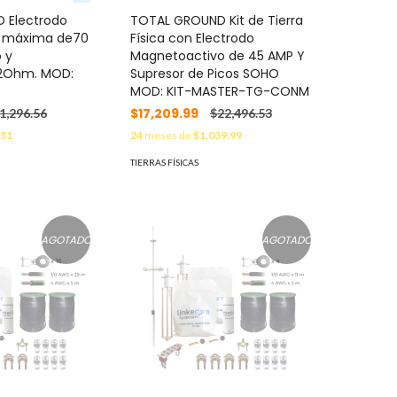
 Electrodo
TOTAL GROUND Kit de Tierra
e máxima de70
Física con Electrodo
o y
Magnetoactivo de 45 AMP Y
2Ohm. MOD:
Supresor de Picos SOHO
MOD: KIT-MASTER-TG-CONM
$17,209.99
1,296.56
$22,496.53
.51
24
meses de
$1,039.99
TIERRAS FÍSICAS
AGOTADO
AGOTADO