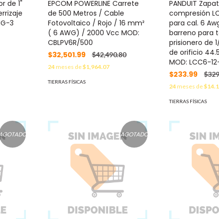
r de 1"
EPCOM POWERLINE Carrete
PANDUIT Zapa
rrizaje
de 500 Metros / Cable
compresión L
IG-3
Fotovoltaico / Rojo / 16 mm²
para cal. 6 Aw
( 6 AWG) / 2000 Vcc MOD:
barreno para to
CBLPV6R/500
prisionero de 
de orificio 44
$32,501.99
$42,490.80
MOD: LCC6-12
24
meses de
$1,964.07
$233.99
$329
TIERRAS FÍSICAS
24
meses de
$14.
TIERRAS FÍSICAS
AGOTADO
AGOTADO