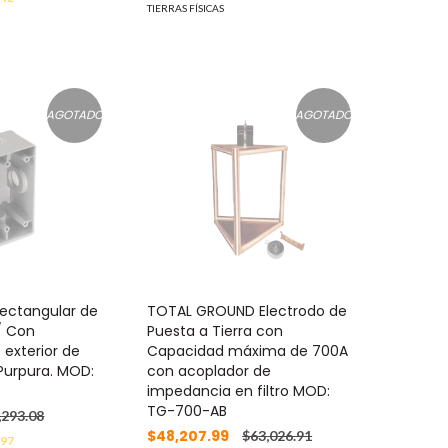
TIERRAS FÍSICAS
AGOTADO
AGOTADO
ectangular de
TOTAL GROUND Electrodo de
/ Con
Puesta a Tierra con
 exterior de
Capacidad máxima de 700A
 Purpura. MOD:
con acoplador de
impedancia en filtro MOD:
TG-700-AB
,293.08
$48,207.99
$63,026.91
.97