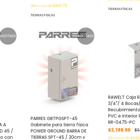
24
meses de
$800.75
TIERRAS FÍSICAS
TIERRAS FÍSICAS
AGOTADO
AGOTADO
RAWELT Caja R
3/4"/ 4 Bocas
Recubrimiento
PVC e interior
PARRES GBTPGSPT-45
RR-0475-PC
A A
Gabinete para tierra física
$3,788.99
$5
D 45 /
POWER GROUND BARRA DE
do con
TIERRAS SPT-45 / 30cm x
24
meses de
$228