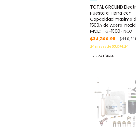
TOTAL GROUND Elect
Puesta a Tierra con
Capacidad máxima 
1500A de Acero Inoxi
MOD: TG-1500-INOX
$84,300.99
$110,21
24
meses de
$5,094.24
TIERRAS FÍSICAS