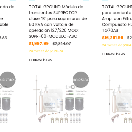
rodo de
TOTAL GROUND Módulo de
TOTAL GROUND
transientes SUPRECTOR
para corrient
de
clase “B” para supresores de
Amp. con Filtr
dable
60 KVA con voltaje de
Compuesto H
operación 127/220 MOD:
TG70AB
SUPR-60-MODULO-ASO
$16,291.99
8.63
$2
$1,997.99
$2,814.07
24
meses de
$984
24
meses de
$120.74
TIERRAS FÍSICAS
TIERRAS FÍSICAS
AGOTADO
AGOTADO