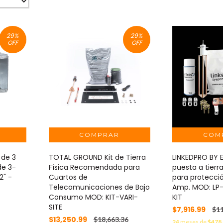
29
%
29
%
OFF
OFF
 de 3
TOTAL GROUND Kit de Tierra
LINKEDPRO BY 
de 3-
Física Recomendada para
puesta a tierra
2" -
Cuartos de
para protecci
Telecomunicaciones de Bajo
Amp. MOD: L
Consumo MOD: KIT-VARI-
KIT
SITE
$7,916.99
$11
$13,250.99
$18,663.36
24
meses de
$478