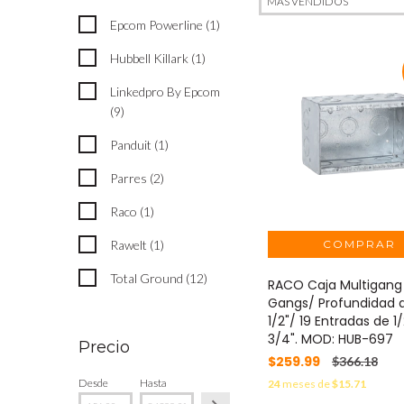
Epcom Powerline (1)
Hubbell Killark (1)
Linkedpro By Epcom
(9)
Panduit (1)
Parres (2)
Raco (1)
Rawelt (1)
Total Ground (12)
RACO Caja Multigang
Gangs/ Profundidad 
1/2"/ 19 Entradas de 1/
3/4". MOD: HUB-697
Precio
$259.99
$366.18
Desde
Hasta
24
meses de
$15.71