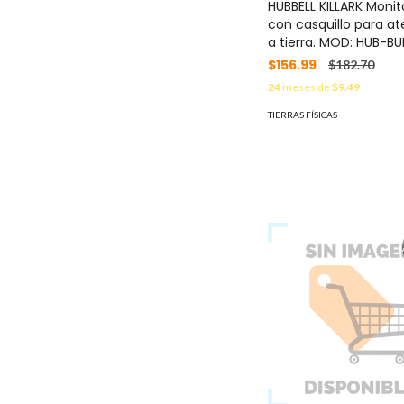
HUBBELL KILLARK Monito
con casquillo para ate
a tierra. MOD: HUB-BU
$156.99
$182.70
24
meses de
$9.49
TIERRAS FÍSICAS