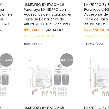
Kit
LINKEDPRO BY EPCOM Kit
LINKEDPRO BY 
con
Pararrayo LINKEDPRO con
Pararrayo LIN
ción en
Accesorios de Instalación en
Accesorios de 
de
Torre de Hasta 27 m de
Torre de Hast
30-PRO
Altura. MOD: KLP-TZ27-PRO
Altura. MOD: 
$29,214.99
$27,774.99
23
$41,147.87
$
24
meses de
$1,765.44
24
meses de
$1,67
TIERRAS FÍSICAS
TIERRAS FÍSICAS
AGOTADO
AGOTADO
Kit
LINKEDPRO BY EPCOM Kit
LINKEDPRO BY 