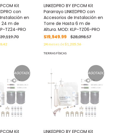
EPCOM Kit
LINKEDPRO BY EPCOM Kit
KEDPRO con
Pararrayo LINKEDPRO con
Instalación en
Accesorios de Instalación en
a 24 m de
Torre de Hasta 6 m de
KLP-TZ24-PRO
Altura. MOD: KLP-TZ06-PRO
$19,949.99
39,119.70
$28,098.57
8.42
24
meses de
$1,205.56
TIERRAS FÍSICAS
AGOTADO
AGOTADO
EPCOM Kit
LINKEDPRO BY EPCOM Kit