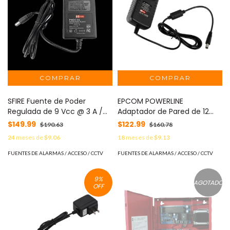
SFIRE Fuente de Poder
EPCOM POWERLINE
Regulada de 9 Vcc @ 3 A /
Adaptador de Pared de 12
Voltaje de Entrada de 100-
Vcc Regulada / 2 Amp /
$149.99
$122.99
$190.63
$160.78
240 Vca / Para Usos
Voltaje de Entrada de 100 -
24
meses de
$9.06
18
meses de
$9.13
Múltiples / Video Vigilancia,
240 VCA MOD: PS-D-1202-D
Acceso, Asistencia, Alarmas,
FUENTES DE ALARMAS / ACCESO / CCTV
FUENTES DE ALARMAS / ACCESO / CCTV
Etc. / Certificación NOM
P9DC3A
9
%
AGOTADO
OFF