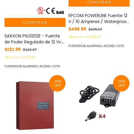
EPCOM POWERLINE Fuente 12
V / 10 Amperes / Waterproof
/ Intemperie grado IP67
$495.99
$698.57
MOD: WP12DC10A
SAXXON PSU1202E - Fuente
24
meses de
$29.97
de Poder Regulada de 12 Vcc
FUENTES DE ALARMAS / ACCESO / CCTV
2 Amperes/ Con Cable de 1.2
$132.99
$165.37
Metros/ Conector Macho/
18
meses de
$9.87
Especial para Camaras de
CCTV/ Usos Multiples/
FUENTES DE ALARMAS / ACCESO / CCTV
29
%
29
%
OFF
OFF