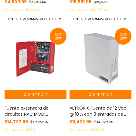
ÚNICA, 12/24 V CC A 6 A, 115 V
Rojo MOD: FN-642-ULADA-R
$4,603.99
$16,591.99
$6,013.44
$23,369
CA MOD: OLS-180
24
meses de
$278.22
24
meses de
$1,002.64
FUENTES DE ALARMAS / ACCESO / CCTV
FUENTES DE ALARMAS / ACCESO / CCTV
23
%
23
%
OFF
OFF
Fuente extensora de
ALTRONIX Fuente de 12 Vcc
circuitos NAC MOD:
@ 10 A con 8 entradas de
AL1002ULADA
control a 8 salidas;
$14,727.99
$11,422.99
$19,251.36
$14,929.20
Aplicación para Control de
24
meses de
$890
24
meses de
$690.28
Acceso, Alarmas, y