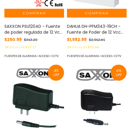
SAXXON PSU1204D - Fuente
DAHUA DH-PFM343-19CH -
de poder regulada de 12 Vcc
Fuente de Poder de 12 Vcc
4.1 Amperes/ Con Cable de
20 Amperes/ Con
$250.99
$1,582.99
$313.20
$2,012.41
1.2 Metros/ Para Usos
Distribuidor para 19
24
meses de
$15.17
24
meses de
$95.66
Multiples: Sistemas de CCTV,
Camaras/ Con Fusibles
Acceso, ETC/ Certificación
Intercambiables/ Voltaje de
FUENTES DE ALARMAS / ACCESO / CCTV
FUENTES DE ALARMAS / ACCESO / CCTV
UL/
Entrada de 90 a 264 Vac/
Gabinete Metalico con
4
%
6
%
Cerradura/ Protección
OFF
OFF
contra Descargas/