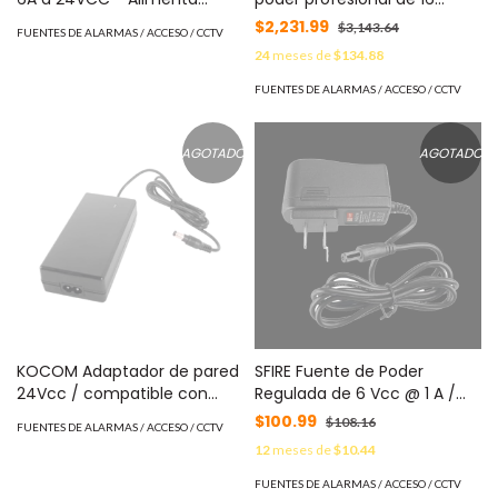
Circuitos NAC MOD: FCPS-
Salidas / 24 Vca @ 20 Amper
$2,231.99
$3,143.64
FUENTES DE ALARMAS / ACCESO / CCTV
24FS6
con montaje para rack,
24
meses de
$134.88
voltaje de entrada : 110 Vca
MOD: PL-AC-20A-16R
FUENTES DE ALARMAS / ACCESO / CCTV
AGOTADO
AGOTADO
KOCOM Adaptador de pared
SFIRE Fuente de Poder
24Vcc / compatible con
Regulada de 6 Vcc @ 1 A /
KIP620ML, KIP611PG MOD: PS-
Voltaje de Entrada de 100-
$100.99
$108.16
FUENTES DE ALARMAS / ACCESO / CCTV
M1
240 Vca / Para Usos
12
meses de
$10.44
Múltiples / Video Vigilancia,
Acceso, Asistencia, Alarmas,
FUENTES DE ALARMAS / ACCESO / CCTV