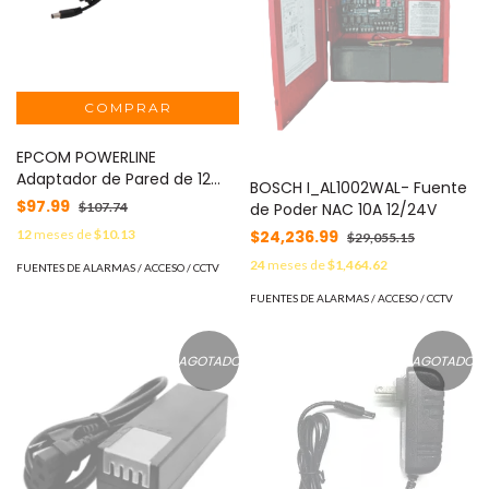
EPCOM POWERLINE
Adaptador de Pared de 12
BOSCH I_AL1002WAL- Fuente
Vcc @ 1 Amp Regulado / Uso
$97.99
de Poder NAC 10A 12/24V
$107.74
en Interior / Múltiples Usos /
$24,236.99
12
meses de
$10.13
$29,055.15
Con cable de 95 cm MOD:
PL-DC-1000
24
meses de
$1,464.62
FUENTES DE ALARMAS / ACCESO / CCTV
FUENTES DE ALARMAS / ACCESO / CCTV
AGOTADO
AGOTADO