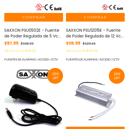
SAXXON PSU0502E - Fuente
SAXXON PSU12015E - Fuente
de Poder Regulada de 5 Vcc
de Poder Regulada de 12 Vcc
2 Amperes/ Para Usos
1.5 Amperes/ Conector
$97.99
$115.99
$102.31
$123.61
Multiples/ Acceso,
Macho/ Especial para
12
meses de
$10.13
12
meses de
$11.99
Asistencia, CCTV, Etc./
Camaras de CCTV/ Usos
Multiples/
FUENTES DE ALARMAS / ACCESO / CCTV
FUENTES DE ALARMAS / ACCESO / CCTV
20
%
29
%
OFF
OFF