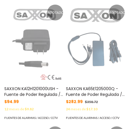
AGOTADO
AGOTADO
SAXXON KA12H1201000USH -
SAXXON KA65E1205000Q -
Fuente de Poder Regulada /
Fuente de Poder Regulada /
Alimentación de 12 Vcc 1
Alimentación 12 Vcc 5 Amper
$94.99
$282.99
$358.72
Amper / Conector Macho /
/ 4 Conectores Macho /
12
meses de
$9.82
24
meses de
$17.10
Voltaje de Entrada: 100-240V
Voltaje de Entrada: 100-240V
/ Ideal para Cámaras de
/ Ideal para Cámaras de
FUENTES DE ALARMAS / ACCESO / CCTV
FUENTES DE ALARMAS / ACCESO / CCTV
CCTV , Controles de Acceso
CCTV , Controles de Acceso