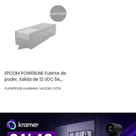
Etc. / Certificación NOM
P6DC1A
AGOTADO
EPCOM POWERLINE Fuente de
poder, Salida de 12 VDC 5A,
Entrada 90 a 264 VAC ( No
FUENTES DE ALARMAS / ACCESO / CCTV
incluye cable de
alimentación ) PS-12-DC-
4C-G