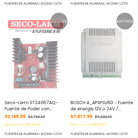
FUENTES DE ALARMAS / ACCESO / CCTV
FUENTES DE ALARMAS / ACCESO / CCTV
AGOTADO
AGOTADO
Seco-Larm ST24067AQ-
BOSCH A_APSPSU60 - Fuente
Fuente de Poder con
de energia 12V o 24V /
Cargador Batería 7 Amp
Puerto para bateria
$2,148.99
$7,677.99
$2,734.65
$9,200.35
6/12/24 VCD
integrado / Compatible con
24
meses de
$129.86
24
meses de
$463.97
controlador AMC2
FUENTES DE ALARMAS / ACCESO / CCTV
FUENTES DE ALARMAS / ACCESO / CCTV