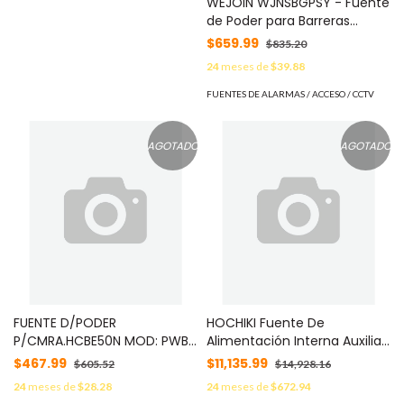
WEJOIN WJNSBGPSY - Fuente
de Poder para Barreras
Vehiculares WJNSBG101H y
$659.99
$835.20
WJNSBG201 sin Resortes
24
meses de
$39.88
FUENTES DE ALARMAS / ACCESO / CCTV
AGOTADO
AGOTADO
FUENTE D/PODER
HOCHIKI Fuente De
P/CMRA.HCBE50N MOD: PWB-
Alimentación Interna Auxiliar
BE50N
De 120 Vcc Para Paneles
$467.99
$11,135.99
$605.52
$14,928.16
FireNET 2127/4127 De Hochiki
24
meses de
$28.28
24
meses de
$672.94
MOD: FN-PS776