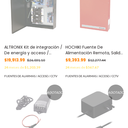
ALTRONIX Kit de integración /
HOCHIKI Fuente De
De energía y acceso /
Alimentación Remota, Salida
contiene AL600ULXB,
12/24Vcd Seleccionable,
$19,913.99
$9,393.99
$26,031.10
$12,277.44
ACM8,VR6, PDS8 MOD:
Capacidad 2.5A, Listada UL,
24
meses de
$1,203.39
24
meses de
$567.67
T1SPK34
Aprobada FM, (0500-02330)
MOD: FN-300ULX-R
FUENTES DE ALARMAS / ACCESO / CCTV
FUENTES DE ALARMAS / ACCESO / CCTV
AGOTADO
AGOTADO