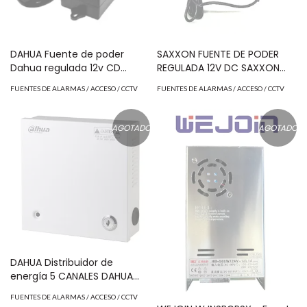
DAHUA Fuente de poder
SAXXON FUENTE DE PODER
Dahua regulada 12v CD
REGULADA 12V DC SAXXON
modelo PSU1250D4D MOD:
PSU1202E MOD: TVN171015
FUENTES DE ALARMAS / ACCESO / CCTV
FUENTES DE ALARMAS / ACCESO / CCTV
TVN083024
AGOTADO
AGOTADO
DAHUA Distribuidor de
energía 5 CANALES DAHUA
PFM3405CH MOD:
FUENTES DE ALARMAS / ACCESO / CCTV
TVN400056