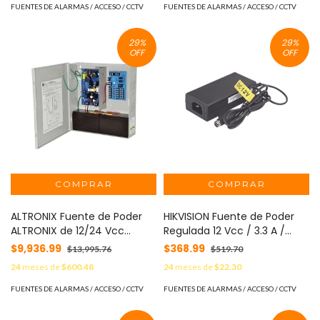
Detección de Incendio, Con
FUENTES DE ALARMAS / ACCESO / CCTV
FUENTES DE ALARMAS / ACCESO / CCTV
capacidad de batería de
respaldo, Requiere baterías.
29
%
29
%
MOD: AL-1012-UL-ACM
OFF
OFF
ALTRONIX Fuente de Poder
HIKVISION Fuente de Poder
ALTRONIX de 12/24 Vcc
Regulada 12 Vcc / 3.3 A /
(Seleccionable) @ 6A / 1
Conector DIN 4 Pin /
$9,936.99
$368.99
$13,995.76
$519.70
entrada de control a 5
Compatible con DVR´s
24
meses de
$600.48
24
meses de
$22.30
salidas UL-294, UL-1481, UL-
EV4000, EV5000 MOD: KPL-
603, UL-1069. cUL, CSFM y
040F-VI
FUENTES DE ALARMAS / ACCESO / CCTV
FUENTES DE ALARMAS / ACCESO / CCTV
MEA/ Aplicación para Control
de Acceso, Sistemas de