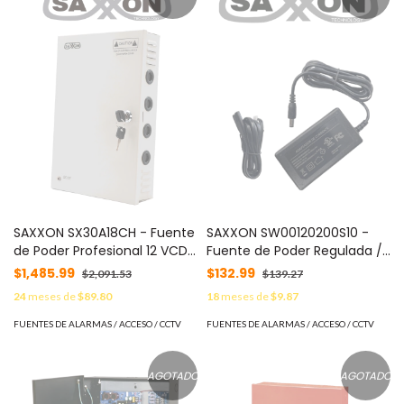
SAXXON SX30A18CH - Fuente
SAXXON SW00120200S10 -
de Poder Profesional 12 VCD /
Fuente de Poder Regulada /
30 Amperes / 18 Canales / 1.6
Alimentación 12 Vcc 2 Amper
$1,485.99
$132.99
$2,091.53
$139.27
Amperes por Canal /
/ Conector Macho / Voltaje
24
meses de
$89.80
18
meses de
$9.87
Protección contra
de Entrada: 100-240V / Ideal
Sobrecargas / Led Indicador
para Cámaras de CCTV ,
FUENTES DE ALARMAS / ACCESO / CCTV
FUENTES DE ALARMAS / ACCESO / CCTV
de Funcionamiento / Con
Controles de Acceso y
Switch 110/220V
Asistencia
#FuenteSAXXON
AGOTADO
AGOTADO