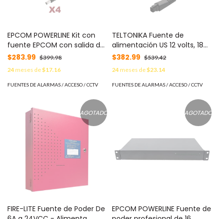
EPCOM POWERLINE Kit con
TELTONIKA Fuente de
fuente EPCOM con salida de
alimentación US 12 volts, 18
12 Vcc a 5 Amper con 4
watts, conector de 4 pines
$283.99
$382.99
$399.98
$539.42
salidas / Incluye conectores
MOD: PR3PXUS3
24
meses de
$17.16
24
meses de
$23.14
MOD: K1-PS12DC4C
FUENTES DE ALARMAS / ACCESO / CCTV
FUENTES DE ALARMAS / ACCESO / CCTV
AGOTADO
AGOTADO
FIRE-LITE Fuente de Poder De
EPCOM POWERLINE Fuente de
6A a 24VCC - Alimenta
poder profesional de 16