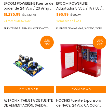
EPCOM POWERLINE Fuente de
EPCOM POWERLINE
poder de 24 Vca / 20 Amp /
Adaptador 5 Vcc / 1A / UL /
Voltaje de entrada de 110 Vca
Voltaje de Entrada de 100-
$1,230.99
$90.99
$1,733.78
$102.94
MOD: PLK24AC20A
240 Vca / Para uso, solo en
24
meses de
$74.39
12
meses de
$9.41
lectores biométricos de 5
Vcc de la marca ZK MOD:
FUENTES DE ALARMAS / ACCESO / CCTV
FUENTES DE ALARMAS / ACCESO / CCTV
P5DC1AZK
23
%
29
%
OFF
OFF
ALTRONIX TARJETA DE FUENTE
HOCHIKI Fuente Expansora
DE ALIMENTACIÓN, SALIDA
de NACs, 24Vcc 6A Color