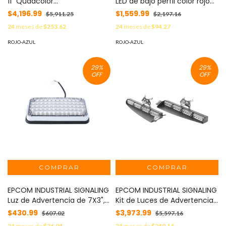
11¨ Quadcolor
LED de bajo perfil color rojo
Rojo/Azul/Ambar/Blanco 48
azul MOD: ED9040RB
$4,196.99
$1,559.99
$5,911.25
$2,197.16
LED Con funcionalidad de
24
meses de
$253.62
24
meses de
$94.27
director de tráfico MOD:
CD3804RBAW
ROJO-AZUL
ROJO-AZUL
29
%
29
%
OFF
OFF
EPCOM INDUSTRIAL SIGNALING
EPCOM INDUSTRIAL SIGNALING
Luz de Advertencia de 7X3",
Kit de Luces de Advertencia
Bicolor Rojo/Claro, Ideal para
para Interior, Color Rojo/Azul
$430.99
$3,973.99
$607.02
$5,597.16
Ambulancias MOD:
MOD: XLL107RB
24
meses de
$26.04
24
meses de
$240.14