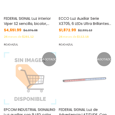
FEDERAL SIGNAL Luz interior
ECCO Luz Auxiliar Serie
Viper S2 sencilla, bicolor,
X3705, 6 LEDs Ultra Brillantes,
rojo/azul, 12 LED, 23 patrones,
color Rojo / Azul MOD:
$4,651.99
$1,872.99
$6,076.08
$2,551.13
incluye adaptador para
X3705-RB
24
meses de
$281.12
24
meses de
$113.18
encendedor MOD: 329-102-
RB
ROJO-AZUL
ROJO-AZUL
AGOTADO
AGOTADO
EPCOM INDUSTRIAL SIGNALING
FEDERAL SIGNAL Luz de
Luz auxiliar con 9 LED color
Advertencia LATITUDE. Con 4