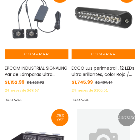
EPCOM INDUSTRIAL SIGNALING
ECCO Luz perimetral , 12 LEDs
Par de Lámparas Ultra
Ultra Brillantes, color Rojo /
Brillantes con 6 LEDs cada
Azul MOD: ED3755-RB
$1,152.99
$1,745.99
$1,623.92
$2,459.14
una, Color Azul/Claro, Ideales
24
meses de
$69.67
24
meses de
$105.51
para Vehículos Encubierto
MOD: X12BW
ROJO-AZUL
ROJO-AZUL
29
%
AGOTADO
OFF