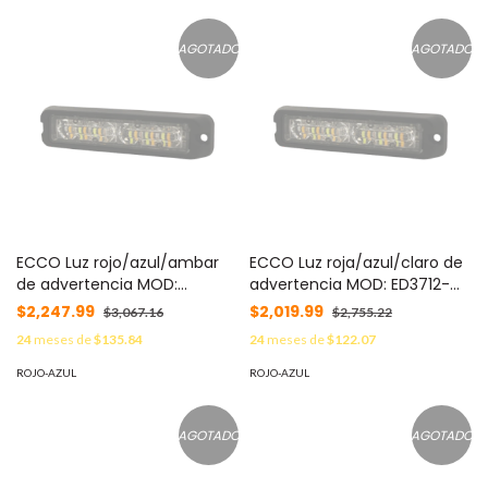
AGOTADO
AGOTADO
ECCO Luz rojo/azul/ambar
ECCO Luz roja/azul/claro de
de advertencia MOD:
advertencia MOD: ED3712-
ED3712-RBA
RBC
$2,247.99
$2,019.99
$3,067.16
$2,755.22
24
meses de
$135.84
24
meses de
$122.07
ROJO-AZUL
ROJO-AZUL
AGOTADO
AGOTADO