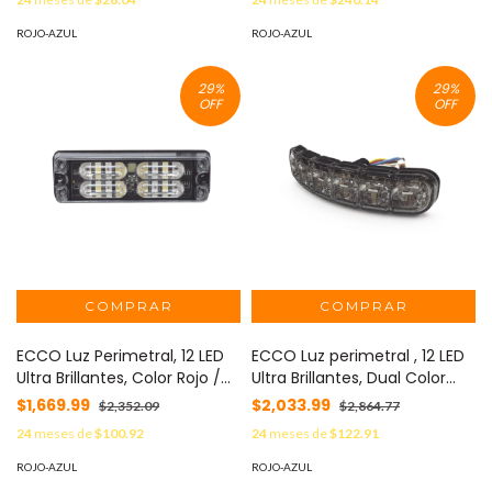
XLTE295RW
ROJO-AZUL
ROJO-AZUL
29
%
29
%
OFF
OFF
ECCO Luz Perimetral, 12 LED
ECCO Luz perimetral , 12 LED
Ultra Brillantes, Color Rojo /
Ultra Brillantes, Dual Color
Claro MOD: ED3511RW
Rojo / Azul MOD: ED3794RB
$1,669.99
$2,033.99
$2,352.09
$2,864.77
24
meses de
$100.92
24
meses de
$122.91
ROJO-AZUL
ROJO-AZUL