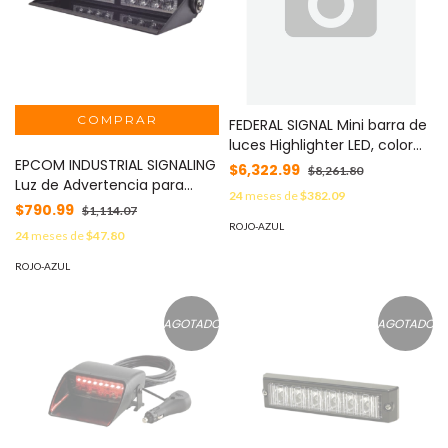
FEDERAL SIGNAL Mini barra de
luces Highlighter LED, color
EPCOM INDUSTRIAL SIGNALING
Ámbar, Montaje
$6,322.99
$8,261.80
Luz de Advertencia para
Permanente, Ideal para
24
meses de
$382.09
Interior, Color Rojo/Azul MOD:
Seguridad Privada MOD:
$790.99
$1,114.07
XLL-106-RB
LEDDISPLAYGLOBAL
ROJO-AZUL
24
meses de
$47.80
ROJO-AZUL
AGOTADO
AGOTADO