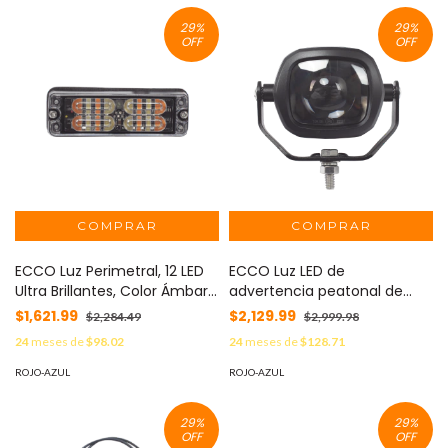
29
%
29
%
OFF
OFF
ECCO Luz Perimetral, 12 LED
ECCO Luz LED de
Ultra Brillantes, Color Ámbar /
advertencia peatonal de
Claro MOD: ED3511AW
flecha móvil para
$1,621.99
$2,129.99
$2,284.49
$2,999.98
montacargas y vehículos
24
meses de
$98.02
24
meses de
$128.71
MOD: EW2011B
ROJO-AZUL
ROJO-AZUL
29
%
29
%
OFF
OFF