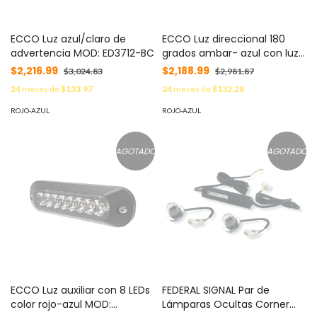
ECCO Luz azul/claro de
ECCO Luz direccional 180
advertencia MOD: ED3712-BC
grados ambar- azul con luz
de trabajo MOD: ED3766-AB
$2,216.99
$2,188.99
$3,024.83
$2,981.87
24
meses de
$133.97
24
meses de
$132.28
ROJO-AZUL
ROJO-AZUL
AGOTADO
AGOTADO
ECCO Luz auxiliar con 8 LEDs
FEDERAL SIGNAL Par de
color rojo-azul MOD:
Lámparas Ocultas Corner