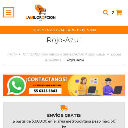
0
OBTEN ENVIO GRATIS A PARTIR DE 5,000
Rojo-Azul
Inicio
-
IoT / GPS / Telemática y Señalización Audiovisual
-
Luces
Auxiliares
-
Rojo-Azul
ENVÍOS GRATIS
a partir de 5,000.00 en el área metropolitana peso max. 50
kg