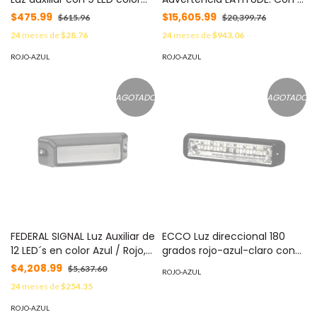
rojo angulo de 180 grados
módulos rojos, 4 módulos
$475.99
$15,605.99
$615.96
$20,399.76
MOD: XLTA15R
azules (R-R-R-R-A-A-A-A)
24
meses de
$28.76
24
meses de
$943.06
MOD: SL-8F-RB
ROJO-AZUL
ROJO-AZUL
AGOTADO
AGOTADO
FEDERAL SIGNAL Luz Auxiliar de
ECCO Luz direccional 180
12 LED´s en color Azul / Rojo,
grados rojo-azul-claro con
con mica tranparente. MOD:
luz de trabajo MOD: ED3766-
$4,208.99
$5,637.60
ROJO-AZUL
IPX-620-BBR
RBW
24
meses de
$254.35
ROJO-AZUL