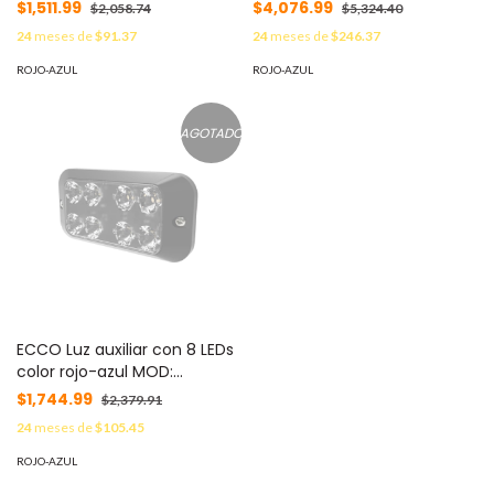
ED3744-RB
Led, Una en Rojo y Otra en
$1,511.99
$4,076.99
$2,058.74
$5,324.40
Azul, Ideales para Vehículos
24
meses de
$91.37
24
meses de
$246.37
Encubierto 416-200-43
ROJO-AZUL
ROJO-AZUL
AGOTADO
ECCO Luz auxiliar con 8 LEDs
color rojo-azul MOD:
ED3788-RB
$1,744.99
$2,379.91
24
meses de
$105.45
ROJO-AZUL