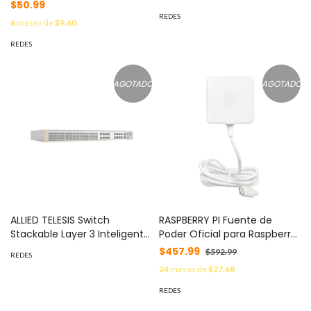
MOD: MBRD340GO5ND
Hot-Swap / Breakout Multi-
$50.99
Velocidad / AI y GPU Clusters
REDES
6
meses de
$9.60
MOD: CRS804-4DDQ-HRM
REDES
AGOTADO
AGOTADO
ALLIED TELESIS Switch
RASPBERRY PI Fuente de
Stackable Layer 3 Inteligente
Poder Oficial para Raspberry
/ 16 Puertos Multi-Gigabit
Pi 4 Model B / 5V / 3A /
$457.99
$592.99
REDES
100M/1G/2.5G/5G PoE++ / 2
Blanco MOD: RP-00214
24
meses de
$27.68
Puertos SFP+ 10 Gigabit / 200
Gbps Switching Fabric /
REDES
PoE++ 90W por Puerto /