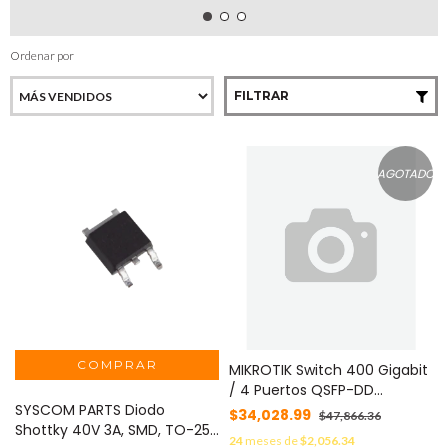
Ordenar por
FILTRAR
AGOTADO
MIKROTIK Switch 400 Gigabit
/ 4 Puertos QSFP-DD
SYSCOM PARTS Diodo
400G/200G/100G/50G/40G
$34,028.99
$47,866.36
Shottky 40V 3A, SMD, TO-252
+ 2 Puertos 1G/10G / Fuentes
24
meses de
$2,056.34