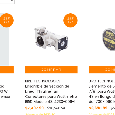
29
%
29
%
OFF
OFF
BIRD TECHNOLOGIES
BIRD TECHNOL
cia
Ensamble de Sección de
Elemento de 5
00 W,
Linea "Thruline" sin
7/8" para Wat
Sensor
Conectores para Wattmetro
43 en Rango d
BIRD Modelo 43. 4230-006-1
de 1700-1990 
$7,497.99
$3,690.99
$10,560.54
$5
24
meses de
$453.10
24
meses de
$223