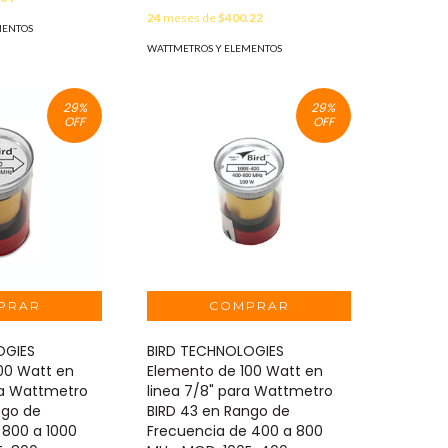
24
meses de
$400.22
MENTOS
WATTMETROS Y ELEMENTOS
29
%
29
%
OFF
OFF
OGIES
BIRD TECHNOLOGIES
00 Watt en
Elemento de 100 Watt en
ra Wattmetro
linea 7/8" para Wattmetro
ngo de
BIRD 43 en Rango de
 800 a 1000
Frecuencia de 400 a 800