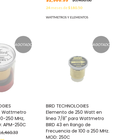
$2,986.99
24
meses de
$180.50
WATTMETROS Y ELEMENTOS
AGOTADO
AGOTADO
OGIES
BIRD TECHNOLOGIES
a Wattmetro
Elemento de 250 Watt en
00-250 MHz,
linea 7/8" para Wattmetro
D: APM-250C
BIRD 43 en Rango de
Frecuencia de 100 a 250 MHz.
16,460.33
MOD: 250C