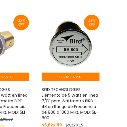
29
%
29
%
OFF
OFF
OGIES
BIRD TECHNOLOGIES
 Watt en linea
Elemento de 5 Watt en linea
tmetro BIRD
7/8" para Wattmetro BIRD
e Frecuencia
43 en Rango de Frecuencia
MHz. MOD: 5L1
de 800 a 1000 MHz. MOD: 5E-
800
,198.57
$6,622.99
$9,328.15
.04