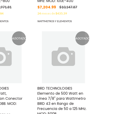
E-800
MHz. MOD: 100E-400
$7,204.99
,971.81
$10,147.87
.84
24
meses de
$435.39
MENTOS
WATTMETROS Y ELEMENTOS
AGOTADO
AGOTADO
OGIES
BIRD TECHNOLOGIES
att,
Elemento de 500 Watt en
 con Conector
Línea 7/8" para Wattmetro
DBB. MOD:
BIRD 43 en Rango de
Frecuencia de 50 a 125 MHz.
MOD: 500B