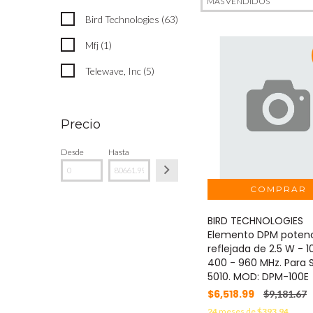
Bird Technologies (63)
Mfj (1)
Telewave, Inc (5)
Precio
Desde
Hasta
BIRD TECHNOLOGIES
Elemento DPM poten
reflejada de 2.5 W - 1
400 - 960 MHz. Para 
5010. MOD: DPM-100E
$6,518.99
$9,181.67
24
meses de
$393.94