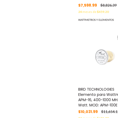
$7,598.99
$8,826.39
24
meses de
$459.20
WATTMETROS Y ELEMENTOS
BIRD TECHNOLOGIES
Elemento para Watt
APM-16, 400-1000 MHz
Watt. MOD: APM-100E
$10,031.99
$11,654.1