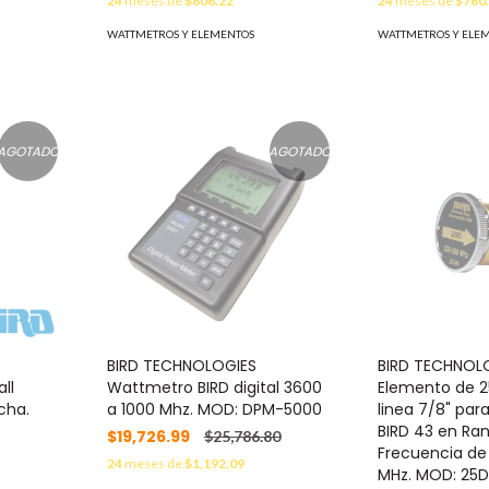
24
meses de
$606.22
24
meses de
$760
WATTMETROS Y ELEMENTOS
WATTMETROS Y ELE
AGOTADO
AGOTADO
BIRD TECHNOLOGIES
BIRD TECHNOL
ll
Wattmetro BIRD digital 3600
Elemento de 2
cha.
a 1000 Mhz. MOD: DPM-5000
linea 7/8" pa
BIRD 43 en Ra
$19,726.99
$25,786.80
Frecuencia de
24
meses de
$1,192.09
MHz. MOD: 25