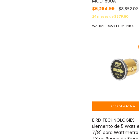
MOD: 500A
$6,284.99
$8,852.09
24
meses de
$379.80
WATTMETROS Y ELEMENTOS
BIRD TECHNOLOGIES
Elemento de 5 Watt e
7/8" para Wattmetro
43 en Rango de Frec