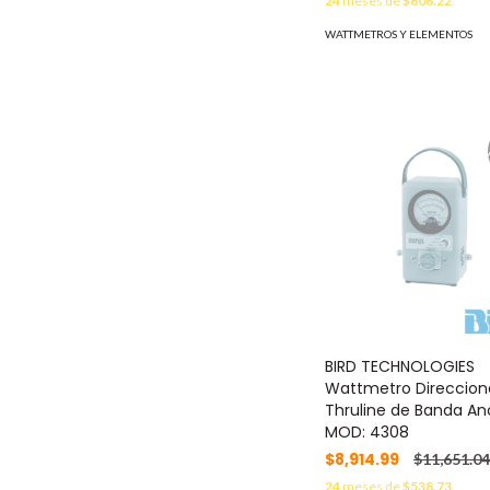
24
meses de
$606.22
WATTMETROS Y ELEMENTOS
BIRD TECHNOLOGIES
Wattmetro Direcciona
Thruline de Banda An
MOD: 4308
$8,914.99
$11,651.04
24
meses de
$538.73