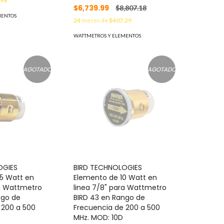
.98
$6,739.99
$8,807.18
MENTOS
24
meses de
$407.29
WATTMETROS Y ELEMENTOS
AGOTADO
AGOTADO
OGIES
BIRD TECHNOLOGIES
5 Watt en
Elemento de 10 Watt en
ra Wattmetro
linea 7/8" para Wattmetro
ngo de
BIRD 43 en Rango de
 200 a 500
Frecuencia de 200 a 500
D
MHz. MOD: 10D