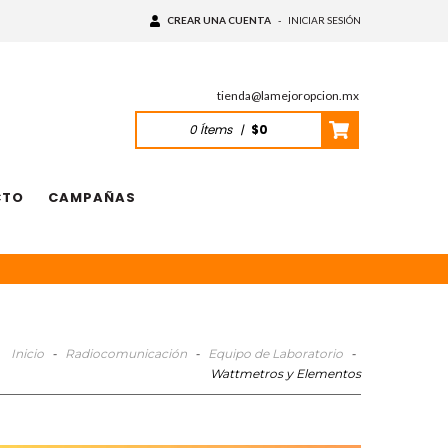
CREAR UNA CUENTA
-
INICIAR SESIÓN
tienda@lamejoropcion.mx
0
Ítems
|
$0
CTO
CAMPAÑAS
Inicio
-
Radiocomunicación
-
Equipo de Laboratorio
-
Wattmetros y Elementos