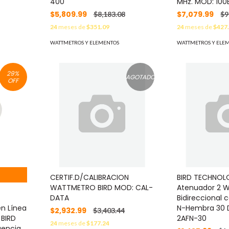
400
MHz. MOD: 100
$5,809.99
$7,079.99
$8,183.08
$9
24
meses de
$351.09
24
meses de
$427
WATTMETROS Y ELEMENTOS
WATTMETROS Y ELE
29
%
AGOTADO
OFF
CERTIF.D/CALIBRACION
BIRD TECHNOL
WATTMETRO BIRD MOD: CAL-
Atenuador 2 W
DATA
Bidireccional
n Línea
N-Hembra 30 
$2,932.99
$3,403.44
 BIRD
2AFN-30
24
meses de
$177.24
uencia