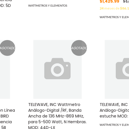
$1,425.99
$1
OD: 5D
WATTMETROS Y ELEMENTOS
24
meses de
$86.
WATTMETROS Y ELE
AGOTADO
AGOTADO
TELEWAVE, INC Wattmetro
TELEWAVE, INC
n Línea
Análogo-Digital /RF, Banda
Análogo-Digit
 BIRD
Ancha de 136 MHz-869 MHz,
estuche MOD
uencia
para 5-500 Watt, N Hembras.
WATTMETROS Y ELE
 5B
MOD: 44D-LX