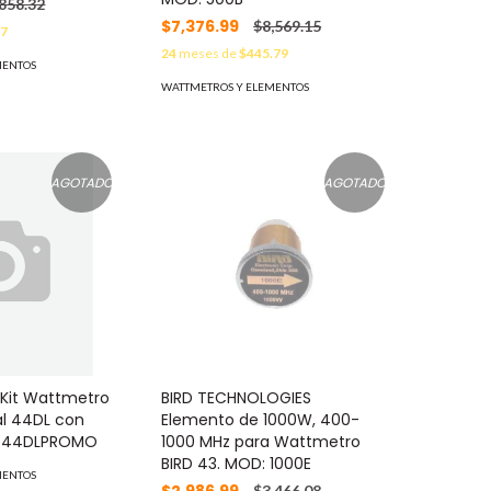
,858.32
$7,376.99
$8,569.15
17
24
meses de
$445.79
MENTOS
WATTMETROS Y ELEMENTOS
AGOTADO
AGOTADO
 Kit Wattmetro
BIRD TECHNOLOGIES
al 44DL con
Elemento de 1000W, 400-
: 44DLPROMO
1000 MHz para Wattmetro
BIRD 43. MOD: 1000E
MENTOS
$3,466.08