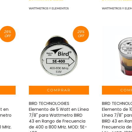
WATTMETROS Y ELEMENTOS
WATTMETROS Y ELE
29
%
29
%
OFF
OFF
BIRD TECHNOLOGIES
BIRD TECHNOL
t en
Elemento de 5 Watt en Línea
Elemento de 1
tmetro
7/8" para Wattmetro BIRD
Línea 7/8" pa
43 en Rango de Frecuencia
BIRD 43 en Ra
0 MHz.
de 400 a 800 MHz. MOD: 5E-
Frecuencia de