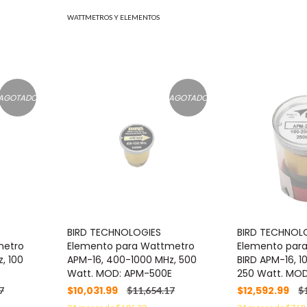
WATTMETROS Y ELEMENTOS
AGOTADO
AGOTADO
BIRD TECHNOLOGIES
BIRD TECHNOL
metro
Elemento para Wattmetro
Elemento par
, 100
APM-16, 400-1000 MHz, 500
BIRD APM-16, 1
Watt. MOD: APM-500E
250 Watt. MO
$10,031.99
$12,592.99
7
$11,654.17
$