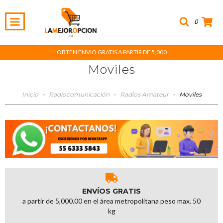
0
OBTEN ENVIO GRATIS A PARTIR DE 5,000
Moviles
Inicio
-
Radiocomunicación
-
Radios Amateur
-
Moviles
ENVÍOS GRATIS
a partir de 5,000.00 en el área metropolitana peso max. 50
kg