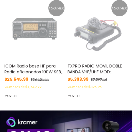
AGOTADO
AGOTADO
ICOM Radio base HF para
TXPRO RADIO MOVIL DOBLE
Radio aficionados 100W SSB,
BANDA VHF/UHF MOD:
40W AM, 101 canales. MOD:
TXM9600
$25,645.99
$5,393.99
$36,121.11
$7,597.16
IC718E
24
meses de
$1,549.77
24
meses de
$325.95
MOVILES
MOVILES