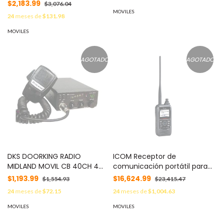
modulación AM y FM MOD:
Diagnóstico y Monitoreo
$2,183.99
$3,076.04
19MINIAMFM
Avanzado / Funcionalidad
MOVILES
24
meses de
$131.98
Dual AM-FM MOD: 29LX
MOVILES
AGOTADO
AGOTADO
DKS DOORKING RADIO
ICOM Receptor de
MIDLAND MOVIL CB 40CH 4W
comunicación portátil para
MOD: 1000
señal analógica AM, FM, WFM
$1,193.99
$16,624.99
$1,554.93
$23,415.47
(F3E, A3E) MOD: IC-R15
24
meses de
$72.15
24
meses de
$1,004.63
MOVILES
MOVILES