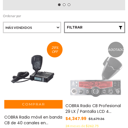
Ordenar por
FILTRAR
29
%
AGOTADO
OFF
COBRA Radio CB Profesional
29 LX / Pantalla LCD 4
COBRA Radio móvil en banda
Colores Selectable /
$4,347.99
$5,679.36
CB de 40 canales en
Plataforma 29 LTD Classic /
24
meses de
$262.75