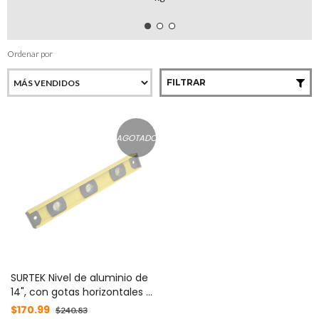
Ordenar por
FILTRAR
AGOTADO
SURTEK Nivel de aluminio de
14", con gotas horizontales y
verticales. MOD: SYS-122102
$170.99
$240.83