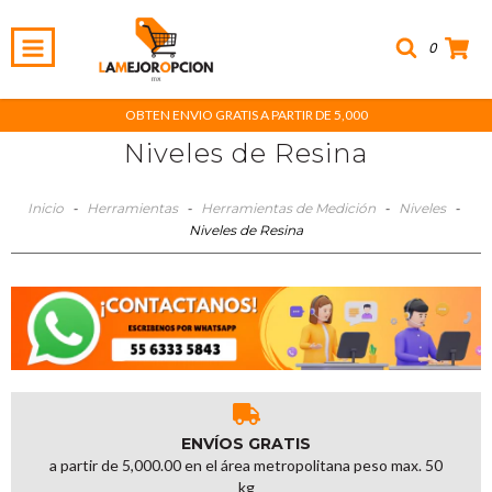
0
OBTEN ENVIO GRATIS A PARTIR DE 5,000
Niveles de Resina
Inicio
-
Herramientas
-
Herramientas de Medición
-
Niveles
-
Niveles de Resina
ENVÍOS GRATIS
a partir de 5,000.00 en el área metropolitana peso max. 50
kg