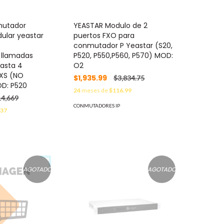
mutador
YEASTAR Modulo de 2
dular yeastar
puertos FXO para
conmutador P Yeastar (S20,
0 llamadas
P520, P550,P560, P570) MOD:
hasta 4
O2
FXS (NO
$1,935.99
$3,834.75
D: P520
24
meses de
$116.99
14,669
CONMUTADORES IP
.37
AGOTADO
AGOTADO