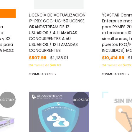
LICENCIA DE ACTUALIZACIÓN
YEASTAR Con
IP-PBX GCC-UC-50 LICENSE
Enterprise mo
ia
GRANDSTREAM DE 12
para PYMES 20
te
USUARIOS / 4 LLAMADAS
extensiones,1
 y 32
CONCURRENTES A 50
simultaneas, 
s para
USUARIOS / 12 LLAMADAS
puertos FXO/
A MOD:
CONCURRENTES
INCLUIDOS) MO
$807.99
$10,414.99
$1,138.01
$
24
meses de
$48.83
24
meses de
$629
CONMUTADORES IP
CONMUTADORES IP
AGOTADO
AGOTADO