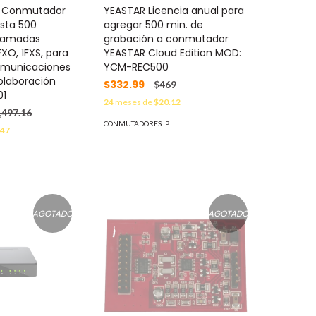
 Conmutador
YEASTAR Licencia anual para
asta 500
agregar 500 min. de
llamadas
grabación a conmutador
FXO, 1FXS, para
YEASTAR Cloud Edition MOD:
omunicaciones
YCM-REC500
olaboración
$332.99
$469
01
24
meses de
$20.12
,497.16
CONMUTADORES IP
.47
AGOTADO
AGOTADO