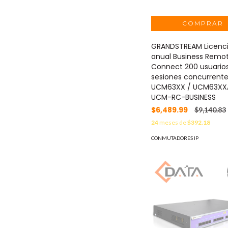
GRANDSTREAM Licenc
anual Business Remo
Connect 200 usuarios
sesiones concurrente
UCM63XX / UCM63XX
UCM-RC-BUSINESS
$6,489.99
$9,140.83
24
meses de
$392.18
CONMUTADORES IP