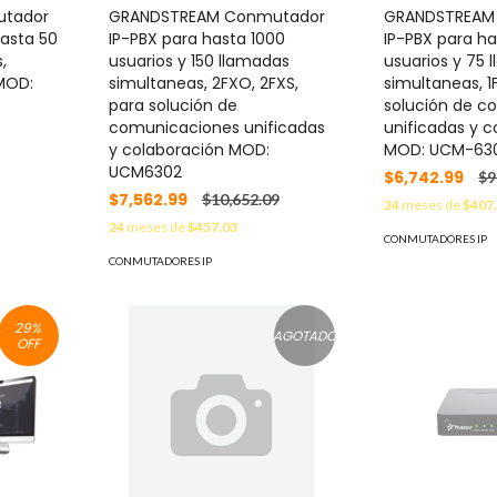
tador
GRANDSTREAM Conmutador
GRANDSTREAM
hasta 50
IP-PBX para hasta 1000
IP-PBX para h
,
usuarios y 150 llamadas
usuarios y 75 
MOD:
simultaneas, 2FXO, 2FXS,
simultaneas, 1
para solución de
solución de c
comunicaciones unificadas
unificadas y c
y colaboración MOD:
MOD: UCM-63
UCM6302
$6,742.99
$9
$7,562.99
$10,652.09
24
meses de
$407
24
meses de
$457.03
CONMUTADORES IP
CONMUTADORES IP
29
%
AGOTADO
OFF