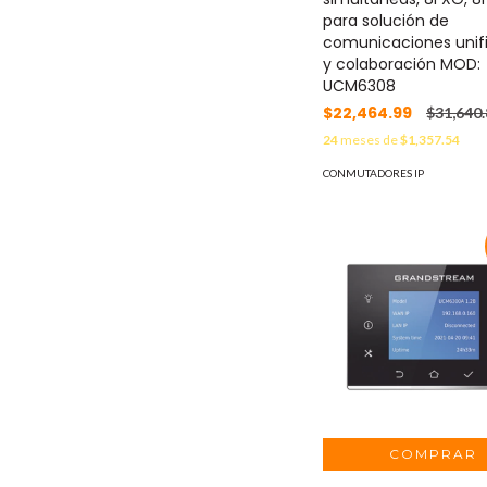
para solución de
comunicaciones unif
y colaboración MOD:
UCM6308
$22,464.99
$31,640.
24
meses de
$1,357.54
CONMUTADORES IP