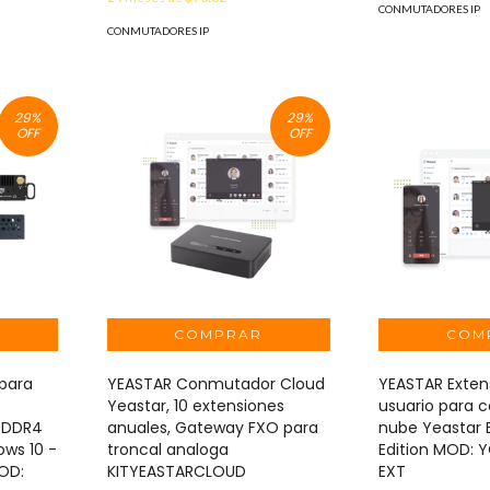
CONMUTADORES IP
CONMUTADORES IP
29
%
29
%
OFF
OFF
para
YEASTAR Conmutador Cloud
YEASTAR Exten
Yeastar, 10 extensiones
usuario para 
 DDR4
anuales, Gateway FXO para
nube Yeastar 
ows 10 -
troncal analoga
Edition MOD:
MOD:
KITYEASTARCLOUD
EXT