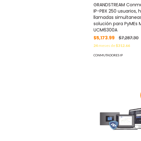
GRANDSTREAM Conmu
IP-PBX 250 usuarios, 
llamadas simultaneas
solución para PyMEs 
UCM6300A
$5,173.99
$7,287.30
24
meses de
$312.66
CONMUTADORES IP