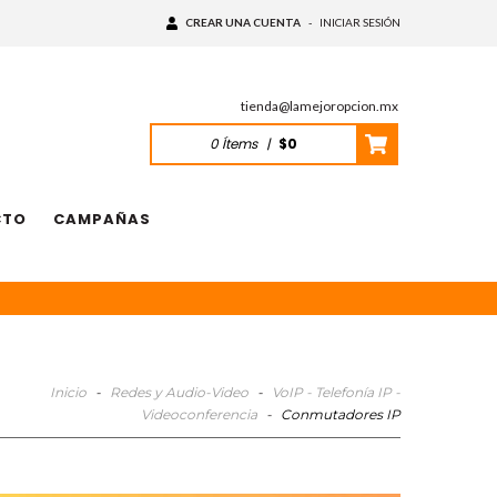
CREAR UNA CUENTA
-
INICIAR SESIÓN
tienda@lamejoropcion.mx
0
Ítems
|
$0
CTO
CAMPAÑAS
Inicio
-
Redes y Audio-Video
-
VoIP - Telefonía IP -
Videoconferencia
-
Conmutadores IP