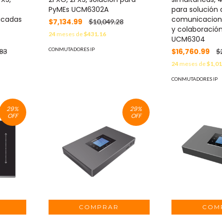
PyMEs UCM6302A
para solución 
icadas
comunicacione
$7,134.99
$10,049.28
y colaboració
24
meses de
$431.16
UCM6304
CONMUTADORES IP
$16,760.99
83
$
24
meses de
$1,01
CONMUTADORES IP
29
%
29
%
OFF
OFF