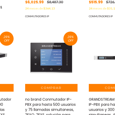
$6,025.99
$515.99
$8,487.30
$726
91
24
meses de
$364.15
24
meses de
$31.
CONMUTADORES IP
CONMUTADORES IP
29
%
29
%
OFF
OFF
tador
no brand Conmutador IP-
GRANDSTREAM
00
PBX para hasta 500 usuarios
IP-PBX para h
das
y 75 llamadas simultaneas,
usuarios y 30
FXS,
2FXO, 2FXS, solución para
simultaneas, 