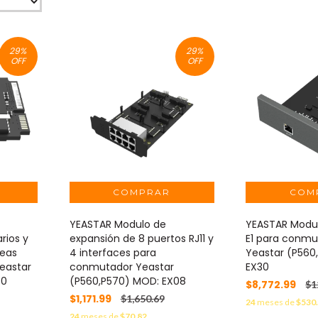
29
%
29
%
OFF
OFF
YEASTAR Modulo de
YEASTAR Modul
rios y
expansión de 8 puertos RJ11 y
E1 para conmu
neas
4 interfaces para
Yeastar (P560
eastar
conmutador Yeastar
EX30
30
(P560,P570) MOD: EX08
$8,772.99
$1
$1,171.99
$1,650.69
24
meses de
$530
24
meses de
$70.82