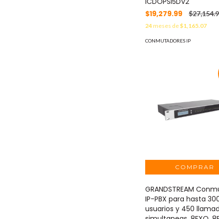
ICDOPSI5DV2
$19,279.99
$27,154.
24
meses de
$1,165.07
CONMUTADORES IP
GRANDSTREAM Conmu
IP-PBX para hasta 30
usuarios y 450 llama
simultaneas, 8FXO, 8