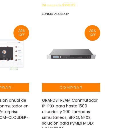
24
meses de
$998.35
CONMUTADORES IP
29
%
29
%
OFF
OFF
sión anual de
GRANDSTREAM Conmutador
conmutador en
IP-PBX para hasta 1500
Enterprise
usuarios y 200 llamadas
 YCM-CLOUDEP-
simultaneas, 8FXO, 8FXS,
solución para PyMEs MOD: