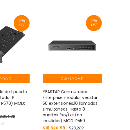
29
%
29
%
OFF
OFF
o de 1 puerto
YEASTAR Conmutador
tador P
Enterprise modular yeastar
, P570) MOD:
50 extensiones,10 llamadas
simultaneas, Hasta 8
puertos fxo/fxs (no
2,356.32
inculidos) MOD: P550
.14
$16,520.99
$23,269