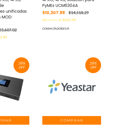
de
PyMEs UCM6304A
s unificadas
$10,307.99
$14,518.29
n MOD:
24
meses de
$622.90
CONMUTADORES IP
23,607.02
2.85
29
%
29
%
OFF
OFF