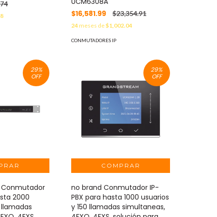
UCM6308A
.74
$16,581.99
$23,354.91
18
24
meses de
$1,002.04
CONMUTADORES IP
29
%
29
%
OFF
OFF
 Conmutador
no brand Conmutador IP-
asta 2000
PBX para hasta 1000 usuarios
0 llamadas
y 150 llamadas simultaneas,
4FXO, 4FXS,
4FXO, 4FXS, solución para