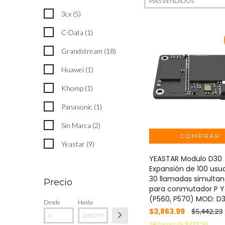
3cx (5)
C-Data (1)
Grandstream (18)
Huawei (1)
Khomp (1)
Panasonic (1)
Sin Marca (2)
Yeastar (9)
YEASTAR Modulo D30
Expansión de 100 usua
30 llamadas simulta
Precio
para conmutador P Y
(P560, P570) MOD: D
Desde
Hasta
$3,863.99
$5,442.23
24
meses de
$233.50