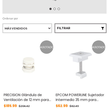
Ordenar por
FILTRAR
AGOTADO
AGOTADO
PRECISION Glándula de
EPCOM POWERLINE Sujetador
Ventilación de 12 mm para
Intermedio 35 mm para
Liberación de Presión. Para
montaje de paneles solares
$185.99
$62.99
$204.42
$82.45