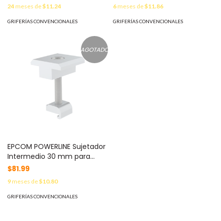
Gabinetes tipo NEMA o IP.
en riel7 MOD: EPL-MCG2-35R
24
meses de
$11.24
6
meses de
$11.86
PST-AV-GM12
GRIFERÍAS CONVENCIONALES
GRIFERÍAS CONVENCIONALES
AGOTADO
EPCOM POWERLINE Sujetador
Intermedio 30 mm para
montaje de paneles solares
$81.99
en riel7 EPL-MCG2-30R
9
meses de
$10.80
GRIFERÍAS CONVENCIONALES