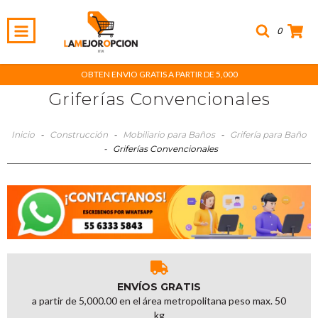
0
OBTEN ENVIO GRATIS A PARTIR DE 5,000
Griferías Convencionales
Inicio
-
Construcción
-
Mobiliario para Baños
-
Grifería para Baño
-
Griferías Convencionales
ENVÍOS GRATIS
a partir de 5,000.00 en el área metropolitana peso max. 50
kg