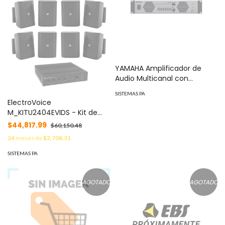
YAMAHA Amplificador de
Audio Multicanal con
Conexión Análoga / YDIF | 8
SISTEMAS PA
Canales, 280W | 8 OHMS |
ElectroVoice
70/100V MOD: XMV8280
M_KITU2404EVIDS - Kit de
Audio / Amplificador
$44,817.99
$60,150.48
Mixer240W / 8 Altavoces
24
meses de
$2,708.31
EVID-S 15W Negras
SISTEMAS PA
AGOTADO
AGOTADO