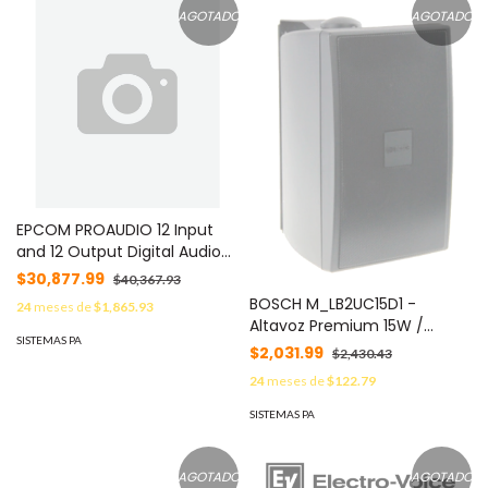
AGOTADO
AGOTADO
EPCOM PROAUDIO 12 Input
and 12 Output Digital Audio
Matrix Processor MOD: TS-
$30,877.99
$40,367.93
P1212
BOSCH M_LB2UC15D1 -
24
meses de
$1,865.93
Altavoz Premium 15W /
SISTEMAS PA
Carcasa ABS / Negro /
$2,031.99
$2,430.43
8ohms 70V y 100V / #Voz
24
meses de
$122.79
#Música
SISTEMAS PA
AGOTADO
AGOTADO