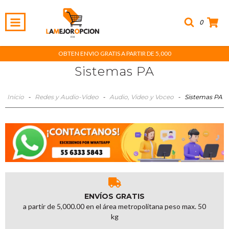
0
OBTEN ENVIO GRATIS A PARTIR DE 5,000
Sistemas PA
Inicio
-
Redes y Audio-Video
-
Audio, Video y Voceo
-
Sistemas PA
ENVÍOS GRATIS
a partir de 5,000.00 en el área metropolitana peso max. 50
kg