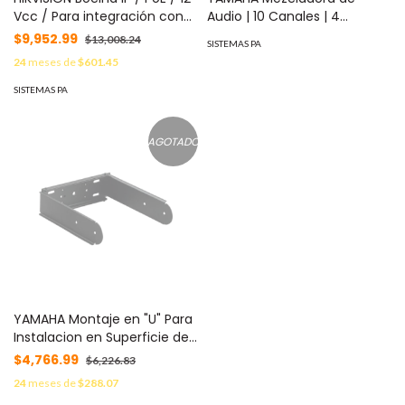
Vcc / Para integración con
Audio | 10 Canales | 4
Hik-Central / Reproducción
Entradas de Micróofno | 3
$9,952.99
$13,008.24
SISTEMAS PA
de Audio vía Red MOD: DS-
Entradas de Línea | Efectos
24
meses de
$601.45
PA0103-A
MOD: MG-10XCVF
SISTEMAS PA
AGOTADO
YAMAHA Montaje en "U" Para
Instalacion en Superficie de
Altavoces Serie DXR y DHR
$4,766.99
$6,226.83
MOD: UBDXRDHR10
24
meses de
$288.07