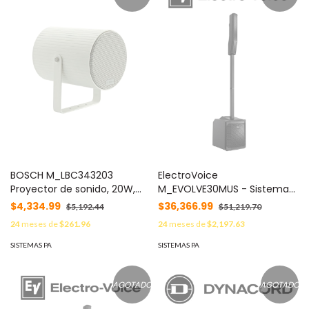
BOSCH M_LBC343203
ElectroVoice
Proyector de sonido, 20W,
M_EVOLVE30MUS - Sistema
metal, unid.
Amplificado de Columna
$4,334.99
$36,366.99
$5,192.44
$51,219.70
EVOLVE 30M 8CH / Bluetooth
24
meses de
$261.96
24
meses de
$2,197.63
/ Columna 6x2.8" /
Subwoofer 10" / Negro
SISTEMAS PA
SISTEMAS PA
AGOTADO
AGOTADO