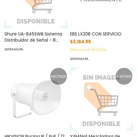
Shure UA-845SWB Sistema
EBS LX20B CON SERVICIO
Distribuidor de Señal - 8
$3,164.99
Canales, Amplificación de
24
meses de
$191.26
SISTEMAS PA
Señal, Compatible con
DCATS, Ideal para Sonido
SISTEMAS PA
Profesional
AGOTADO
AGOTADO
HIKVISION Bocina IP / PoE / 12
YAMAHA Mezcladora de