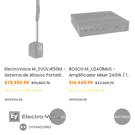
ElectroVoice M_EVOLVE50M -
BOSCH M_U2401MUS -
Sistema de Altavoz Portatil
Amplificador Mixer 240W / 1
Amplificado 8CH / Bluetooth
Canal / US
$76,590.99
$14,449.99
$91,827.73
$17,319.75
/ Columna 8x3.5" /
24
meses de
$4,628.33
24
meses de
$873.20
Subwoofer 12" / Negro
SISTEMAS PA
SISTEMAS PA
AGOTADO
AGOTADO