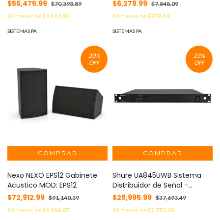
de 32 canales y panalla tactil
pared con entrada de linea y
$56,475.99
$6,278.99
$70,593.89
$7,848.09
micrófono XLR MOD: D-ALINP
24
meses de
$3,412.80
24
meses de
$379.43
SISTEMAS PA
SISTEMAS PA
20
%
23
%
OFF
OFF
Nexo NEXO EPS12 Gabinete
Shure UA845UWB Sistema
Acustico MOD: EPS12
Distribuidor de Señal -
Modelo Shure, Conexión
$72,912.99
$28,995.99
$91,140.39
$37,693.49
Inalámbrica UHF, Hasta 5
24
meses de
$4,406.07
24
meses de
$1,752.20
Receptores - Ideal para