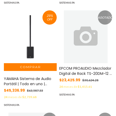
Sonido Profesional
SISTEMAS PA
SISTEMAS PA
29
%
AGOTADO
OFF
EPCOM PROAUDIO Mezclador
Digital de Rack TS-20DM-12 /
YAMAHA Sistema de Audio
12 Canales Micrófono XLR + 2
$23,425.99
$30,624.28
Portátil | Todo en uno |
Estéreo Line / Pantalla Táctil
24
meses de
$1,415.61
Woofer 12'' | Altavoz Lineal 10
7" Capacitiva / DSP 32-bit 48
$45,336.99
$63,587.33
x 1.5in | Bluetooth | Incluye
kHz / 8 Salidas AUX + Main
SISTEMAS PA
24
meses de
$2,739.68
Dolly STGP1KMKII-SET
L/R / WiFi-Bluetooth-
Ethernet / 99 Escenas
SISTEMAS PA
Programables / Procesador
Efec MOD: TS-20DM-12