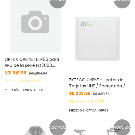
AGOTADO
AGOTADO
OPTEX GABINETE IP66 para
APU de la serie FD7000.
Incluye kit de montaje DIN
$31,519.99
$41,206.26
para APU, fuente de
ZKTECO UHF5F - Lector de
24
meses de
$1,904.73
alimentación (compatible
Tarjetas UHF / Encriptada /
con batería de respaldo),
MEDICIÓN - ÓPTICA - OTROS
Lectura de 1 a 5 Mts /
$5,227.99
$6,660.72
clips para cables, panel de
Compatible con
conexiones, conectores
24
meses de
$315.92
ZKT0980005 y ZTA151004 /
flexibles e interruptor de
Requiere Fuente
MEDICIÓN - ÓPTICA - OTROS
seguridad. MOD: GABFD7XXX
TVN0830052 (ULTIMA PZ
REMATE PUEBLA) REEMPLAZO
DIRECTO ZKT0980010 / UHF5F
AGOTADO
AGOTADO
PRO