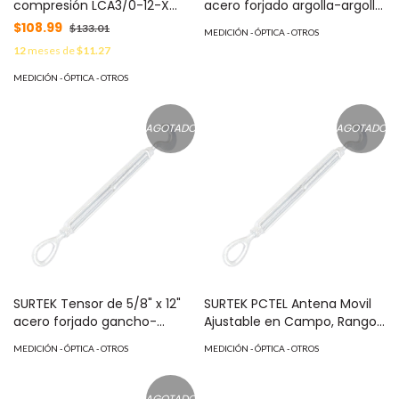
compresión LCA3/0-12-X
acero forjado argolla-argolla
para cal. 3/0 Awg, Barreno
ten512aa MOD: TEN-
$108.99
$133.01
MEDICIÓN - ÓPTICA - OTROS
para tornillo prisionero de 1/2,
3/4X12OOS
12
meses de
$11.27
1 Pz MOD: LCA3/0-12-X
MEDICIÓN - ÓPTICA - OTROS
AGOTADO
AGOTADO
SURTEK Tensor de 5/8" x 12"
SURTEK PCTEL Antena Movil
acero forjado gancho-
Ajustable en Campo, Rango
argolla ten412 MOD: TEN-
de Frecuencia 118-940 MHz.
MEDICIÓN - ÓPTICA - OTROS
MEDICIÓN - ÓPTICA - OTROS
5/8X12OGS
MOD: MFT-121