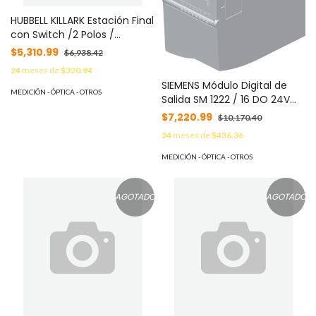
HUBBELL KILLARK Estación Final
con Switch /2 Polos /
Aluminio / Clase I Div 1&2
$5,310.99
$6,938.42
Grupos C,D / 20A / Orificio
24
meses de
$320.94
de 3/4 in (19 mm) /ON-OFF.
SIEMENS Módulo Digital de
MOD: HUB-XS-22C
MEDICIÓN - ÓPTICA - OTROS
Salida SM 1222 / 16 DO 24V
DC / Transistor 0.5A /
$7,220.99
$10,170.40
Protección IP20 /
24
meses de
$436.36
Aprobaciones
Internacionales / Potencial
MEDICIÓN - ÓPTICA - OTROS
de Calentamiento Global
68.6 kg CO2 MOD: 6ES7222-
1BH32-0XB0
AGOTADO
AGOTADO