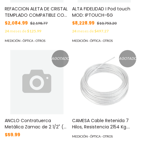
REFACCION ALETA DE CRISTAL
ALTA FIDELIDAD I Pod touch
TEMPLADO COMPATIBLE CON
MOD: IPTOUCH-6G
PUERTA DE CORTESIA
$2,084.99
$8,228.99
$2,198.77
$10,753.20
SBT1000S
24
meses de
$125.99
24
meses de
$497.27
MEDICIÓN - ÓPTICA - OTROS
MEDICIÓN - ÓPTICA - OTROS
AGOTADO
AGOTADO
ANCLO Contratuerca
CAMESA Cable Retenida 7
Metálica Zamac de 2 1/2" (63
Hilos, Resistencia 2154 Kg.
mm)ï»¿. MOD: ANC-CT212
Diámetro 1/4" (Retazo de 85
$59.99
MEDICIÓN - ÓPTICA - OTROS
m). MOD: