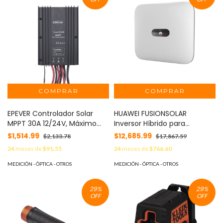
EPEVER Controlador Solar
HUAWEI FUSIONSOLAR
MPPT 30A 12/24V, Máximo
Inversor Híbrido para
Voltaje de Circuito Abierto
Interconexión a CFE de 5 kW
$1,514.99
$12,685.99
$2,133.78
$17,867.59
Voc 100Vcc, Configurable
con Salida de 220 Vca. MOD:
24
meses de
$91.55
24
meses de
$766.60
para Baterías de Litio MOD:
SUN2000-5KTL-L1
TRACER7810BP
MEDICIÓN - ÓPTICA - OTROS
MEDICIÓN - ÓPTICA - OTROS
29
%
29
%
OFF
OFF