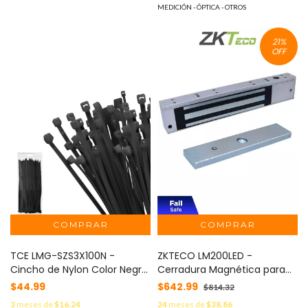
MEDICIÓN - ÓPTICA - OTROS
21
%
OFF
TCE LMG-SZS3X100N -
ZKTECO LM200LED -
Cincho de Nylon Color Negro,
Cerradura Magnética para
Bolsa con 100 piezas, Medida
Uso Interior, Fuerza de
$44.99
$642.99
$814.32
2.5mm Ancho X 100mm
Sujeción 200kg, 12/24 VCC,
3
meses de
$16.24
24
meses de
$38.86