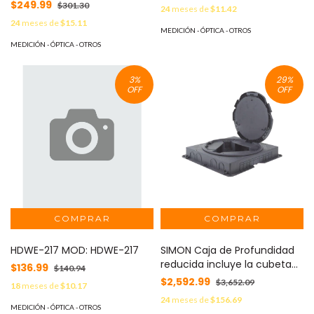
pulgadas / Construcción en
$249.99
$301.30
24
meses de
$11.42
Acero / Protección contra
24
meses de
$15.11
Corrosión / Zinc-
MEDICIÓN - ÓPTICA - OTROS
Electrogalvanizado /
MEDICIÓN - ÓPTICA - OTROS
Ubicación Húmeda / cULus
Listed MOD: HUB-2928-RT
3
%
29
%
OFF
OFF
HDWE-217 MOD: HDWE-217
SIMON Caja de Profundidad
reducida incluye la cubeta
$136.99
$140.94
de instalación para concreto
$2,592.99
$3,652.09
18
meses de
$10.17
MOD: SM-CPR-3M
24
meses de
$156.69
MEDICIÓN - ÓPTICA - OTROS