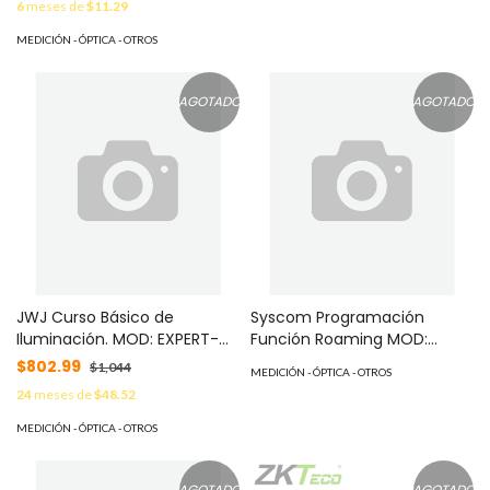
6
meses de
$11.29
SRET635CAM*85MTS
MEDICIÓN - ÓPTICA - OTROS
AGOTADO
AGOTADO
JWJ Curso Básico de
Syscom Programación
Iluminación. MOD: EXPERT-
Función Roaming MOD:
ILUMINACION-BASICO
EXPERTROAMINGKW
$802.99
$1,044
MEDICIÓN - ÓPTICA - OTROS
24
meses de
$48.52
MEDICIÓN - ÓPTICA - OTROS