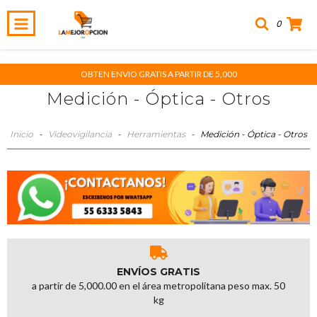
0
OBTEN ENVIO GRATIS A PARTIR DE 5,000
Medición - Óptica - Otros
Inicio
-
Videovigilancia
-
Herramientas
-
Medición - Óptica - Otros
ENVÍOS GRATIS
a partir de 5,000.00 en el área metropolitana peso max. 50
kg