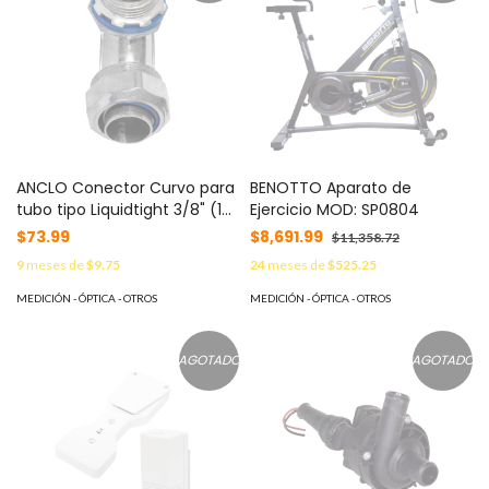
ANCLO Conector Curvo para
BENOTTO Aparato de
tubo tipo Liquidtight 3/8" (10
Ejercicio MOD: SP0804
mm). Compatible con ANC-
$73.99
$8,691.99
$11,358.72
COT38. MOD: ANC-HLC38
9
meses de
$9.75
24
meses de
$525.25
MEDICIÓN - ÓPTICA - OTROS
MEDICIÓN - ÓPTICA - OTROS
AGOTADO
AGOTADO