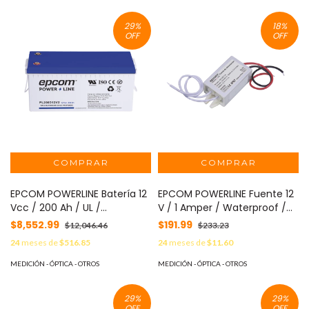
29
%
18
%
OFF
OFF
EPCOM POWERLINE Batería 12
EPCOM POWERLINE Fuente 12
Vcc / 200 Ah / UL /
V / 1 Amper / Waterproof /
Tecnología AGM-VRLA /
Intemperie grado IP67 MOD:
$8,552.99
$191.99
$12,046.46
$233.23
Ciclo profundo / Para uso en
WP12DC1A
24
meses de
$516.85
24
meses de
$11.60
aplicaciones fotovoltaicas y
de emergencia / Terminales
MEDICIÓN - ÓPTICA - OTROS
MEDICIÓN - ÓPTICA - OTROS
T5 MOD: PL200D12V2
29
%
29
%
OFF
OFF