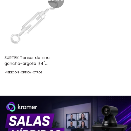
AGOTADO
SURTEK Tensor de zinc
gancho-argolla 1/4"
fabricado en acero al
MEDICIÓN - ÓPTICA - OTROS
carbón. MOD: TENL-1/4OGS