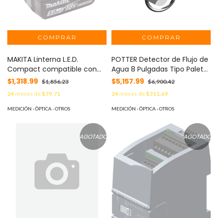
MAKITA Linterna L.E.D.
POTTER Detector de Flujo de
Compact compatible con
Agua 8 Pulgadas Tipo Paleta
baterías LXT® de 18V, (Sólo
con Retardo MOD: VSRF0800
$1,318.99
$5,157.99
$1,856.23
$6,900.42
Linterna) MOD: DML-817
24
meses de
$79.71
24
meses de
$311.69
MEDICIÓN - ÓPTICA - OTROS
MEDICIÓN - ÓPTICA - OTROS
AGOTADO
AGOTADO