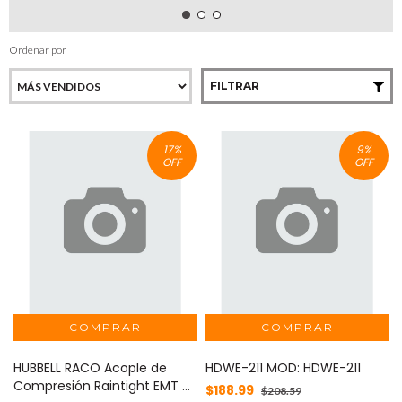
Ordenar por
FILTRAR
17
%
9
%
OFF
OFF
HUBBELL RACO Acople de
HDWE-211 MOD: HDWE-211
Compresión Raintight EMT 2
$188.99
$208.59