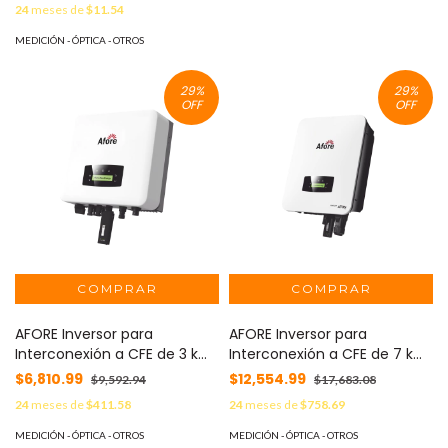
24
meses de
$11.54
MEDICIÓN - ÓPTICA - OTROS
29
%
29
%
OFF
OFF
AFORE Inversor para
AFORE Inversor para
Interconexión a CFE de 3 kW
Interconexión a CFE de 7 kW
con Salida de 220 Vca,
con Salida de 220 Vca,
$6,810.99
$12,554.99
$9,592.94
$17,683.08
Módulo Wifi Incluido MOD:
Módulo Wifi Incluido MOD:
24
meses de
$411.58
24
meses de
$758.69
HNS3000TL1
HNS7000TL
MEDICIÓN - ÓPTICA - OTROS
MEDICIÓN - ÓPTICA - OTROS