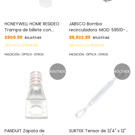
HONEYWELL HOME RESIDEO
JABSCO Bomba
Trampa de billete con
recirculadora. MOD: 59510-
transmisor inalámbrico 5816
0012
$906.99
$6,922.99
$1,277.45
$9,277.82
MOD: 264RF
24
meses de
$54.81
24
meses de
$418.35
MEDICIÓN - ÓPTICA - OTROS
MEDICIÓN - ÓPTICA - OTROS
AGOTADO
AGOTADO
PANDUIT Zapata de
SURTEK Tensor de 3/4" x 12"