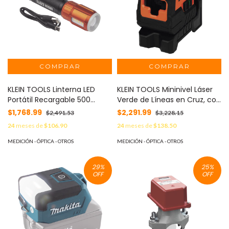
KLEIN TOOLS Linterna LED
KLEIN TOOLS Mininivel Láser
Portátil Recargable 500
Verde de Líneas en Cruz, con
Lúmenes con Luz Frontal y
Montaje Magnético y para
$1,768.99
$2,291.99
$2,491.53
$3,228.15
Lateral de Trabajo. Lámpara
Tripoide. Alcance de 15.2 m.
24
meses de
$106.90
24
meses de
$138.50
con tapa de Extremo con
MOD: 93MCLG
Imán, USB-C MOD: 56412
MEDICIÓN - ÓPTICA - OTROS
MEDICIÓN - ÓPTICA - OTROS
29
%
25
%
OFF
OFF