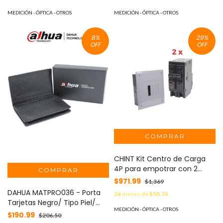
Largo, Certificación UL 94V-2
Fail Safe, Compatible con
Puertas de Madera, Vidrio y
MEDICIÓN - ÓPTICA - OTROS
MEDICIÓN - ÓPTICA - OTROS
Metálicas
8
%
29
%
OFF
OFF
CHINT Kit Centro de Carga
4P para empotrar con 2
Interruptores Térmicos de 2
$971.99
$1,369
Polos, 20Amp 120/240Vca
DAHUA MATPRO036 - Porta
24
meses de
$58.74
10kA. MOD: KITC2Q420E
Tarjetas Negro/ Tipo Piel/
MEDICIÓN - ÓPTICA - OTROS
con Logo Dahua/
$190.99
$206.50
Promocional