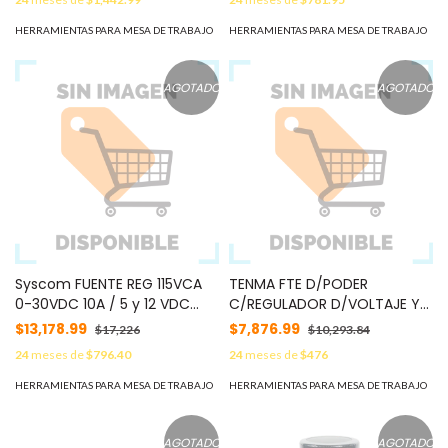
HERRAMIENTAS PARA MESA DE TRABAJO
HERRAMIENTAS PARA MESA DE TRABAJO
AGOTADO
AGOTADO
Syscom FUENTE REG 115VCA
TENMA FTE D/PODER
0-30VDC 10A / 5 y 12 VDC
C/REGULADOR D/VOLTAJE Y
0.5A 72-7660
AMPERAJE 3-15Vcc 25A 72-
$13,178.99
$7,876.99
$17,226
$10,293.84
7670
24
meses de
$796.40
24
meses de
$476
HERRAMIENTAS PARA MESA DE TRABAJO
HERRAMIENTAS PARA MESA DE TRABAJO
AGOTADO
AGOTADO