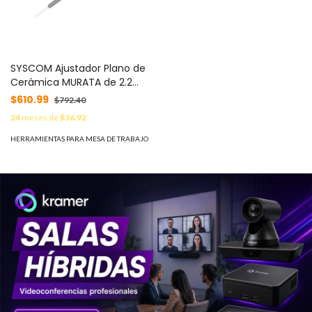
SYSCOM Ajustador Plano de
Cerámica MURATA de 2.2
mm. MOD: 490-2607-ND
$610.99
$792.40
24
meses de
$36.92
HERRAMIENTAS PARA MESA DE TRABAJO