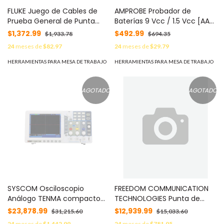
FLUKE Juego de Cables de
AMPROBE Probador de
Prueba General de Punta
Baterías 9 Vcc / 1.5 Vcc [AA-
Dura. CAT III y CAT IV solo
AAA-C-D] BAT-250
$1,372.99
$492.99
$1,933.78
$694.35
con Tapa Protectora TL75
24
meses de
$82.97
24
meses de
$29.79
HERRAMIENTAS PARA MESA DE TRABAJO
HERRAMIENTAS PARA MESA DE TRABAJO
AGOTADO
AGOTADO
SYSCOM Osciloscopio
FREEDOM COMMUNICATION
Análogo TENMA compacto
TECHNOLOGIES Punta de
de Mesa, 2 Canales, 30 MHz.
prueba para osciloscopio en
$23,878.99
$12,939.99
$31,215.60
$15,033.60
MOD: 72-2580
el R2600D. MOD: RTL-4011A
24
meses de
$1,442.99
24
meses de
$781.95