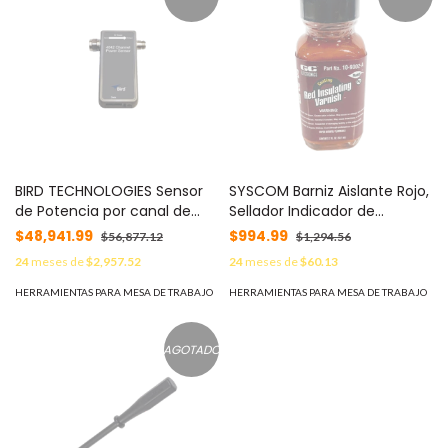
BIRD TECHNOLOGIES Sensor
SYSCOM Barniz Aislante Rojo,
de Potencia por canal de
Sellador Indicador de
banda ancha, 100-1000 MHz.
Posición de Ajuste y Anti-
$48,941.99
$994.99
$56,877.12
$1,294.56
4042-1-430
vibración MOD: 51P3574
24
meses de
$2,957.52
24
meses de
$60.13
HERRAMIENTAS PARA MESA DE TRABAJO
HERRAMIENTAS PARA MESA DE TRABAJO
AGOTADO