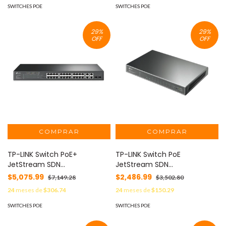
GS-6320-24UP2T2XV
SWITCHES POE
SWITCHES POE
29
%
29
%
OFF
OFF
TP-LINK Switch PoE+
TP-LINK Switch PoE
JetStream SDN
JetStream SDN
Administrable 24 puertos
Administrable 8 puertos
$5,075.99
$2,486.99
$7,149.28
$3,502.80
10/100 Mbps + 2 puertos
10/100/1000 Mbps + 2 puertos
24
meses de
$306.74
24
meses de
$150.29
10/100/1000 Mbps (Uplink) + 2
SFP, 8 puertos PoE, 61W,
puertos SFP (combo 2 RJ45
administración centralizada
SWITCHES POE
SWITCHES POE
10/100/1000 Mbps), 250W,
OMADA SDN MOD: TLSG2210P
administración centralizada