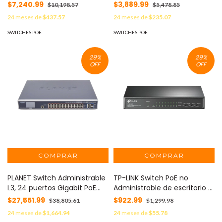
Puertos Gigabit PoE
Administrable 8 puertos
$7,240.99
$3,889.99
$10,198.57
$5,478.85
802.3af/at + 1 SFP / Capa 2 /
10/100/1000 Mbps + 2 puertos
24
meses de
$437.57
24
meses de
$235.07
Gestión en la Nube Gratuito
SFP, 8 puertos PoE, 150W,
MX-EX1010PXA-0
administración centralizada
SWITCHES POE
SWITCHES POE
OMADA SDN MOD: TL-
SG2210MP
29
%
29
%
OFF
OFF
PLANET Switch Administrable
TP-LINK Switch PoE no
L3, 24 puertos Gigabit PoE
Administrable de escritorio 9
802.3bt, 2 puertos 10G SFP+,
puertos 10/100 Mbps, 8
$27,551.99
$922.99
$38,805.61
$1,299.98
Pantalla Tactil, Fuente
puertos PoE, 65 W MOD:
24
meses de
$1,664.94
24
meses de
$55.78
Redundante, (600W) MOD:
TLSF1009P