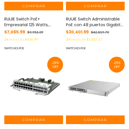
RUIJIE Switch PoE+
RUIJIE Switch Administrable
Empresarial 125 Watts,
PoE con 48 puertos Gigabit
Administrable L2+, 8 Puertos
PoE 802.3af/at + 4 SFP+ para
$7,065.99
$30,401.99
$9,952.09
$42,819.70
PoE Gigabit , 2 Puertos Uplink
fibra 10Gb, gestión gratuita
24
meses de
$426.99
24
meses de
$1,837.17
Gigabit y 2 Puertos Uplink SFP
desde la nube, 370w RG-
2.5G MOD: RG-S2915-
NBS5200-48GT4XS-UP
SWITCHES POE
SWITCHES POE
10GT2MS-P-L
29
%
29
%
OFF
OFF