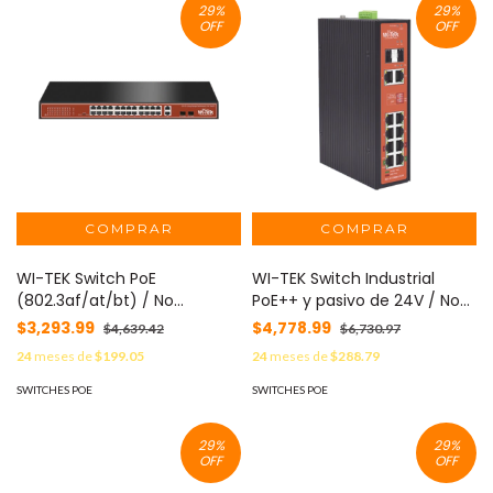
29
%
29
%
OMADA SDN MOD: TL-
OFF
OFF
SL2428P
WI-TEK Switch PoE
WI-TEK Switch Industrial
(802.3af/at/bt) / No
PoE++ y pasivo de 24V / No
administrable de largo
administrable / Con 8
$3,293.99
$4,778.99
$4,639.42
$6,730.97
alcance / Hasta 250m / Con
puertos Gigabit + 2 SFP
24
meses de
$199.05
24
meses de
$288.79
24 x 10/100Mbps + 2 x SFP
combo / Presupuesto 300W
Gigabit Combo / 250 W
MOD: WI-PS310GF-I-V2
SWITCHES POE
SWITCHES POE
MOD: WI-PS526G
29
%
29
%
OFF
OFF