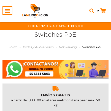
0
OBTEN ENVIO GRATIS A PARTIR DE 5,000
Switches PoE
Inicio
-
Redes y Audio-Video
-
Networking
-
Switches PoE
ENVÍOS GRATIS
a partir de 5,000.00 en el área metropolitana peso max. 50
kg