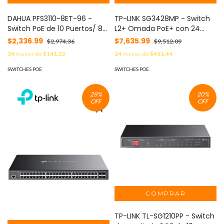
DAHUA PFS3110-8ET-96 -
TP-LINK SG3428MP - Switch
Switch PoE de 10 Puertos/ 8
L2+ Omada PoE+ con 24
Puertos PoE/ 1 Puerto SFP de
puertos PoE+ 10/100/1000
$2,336.99
$7,635.99
$2,974.36
$9,512.09
1000 Mbps/ 1 Puerto Puerto
Mbps, 4 puertos SFP 1G,
24
meses de
$141.22
24
meses de
$461.44
RJ45 10/100/1000/ 96 Watts
consola RJ45 y microUSB,
Totales/ Soporta PoE
además gestión
SWITCHES POE
SWITCHES POE
Watchdog/ Switching 7.6
centralizada Omada o
Gbps/ Tasa de Reenvio de
Stand-Alone, con soporte
29
%
20
%
Paquetes de 4.17 Mbps/
Multicast IGMP, QoS y
OFF
OFF
presupuesto PoE 384W.
TP-LINK TL-SG1210PP - Switch