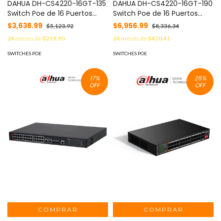
DAHUA DH-CS4220-16GT-135
DAHUA DH-CS4220-16GT-190
Switch Poe de 16 Puertos
Switch Poe de 16 Puertos
Gigabit/ Poe Inteligente/
Gigabit con PoE inteligente,
$3,638.99
$6,956.99
$5,123.92
$8,336.34
Puerto Rojo de 90W/ 135
puerto rojo de 90W, 190W
24
meses de
$219.90
24
meses de
$420.41
Watts Totales/ 2 Puertos
totales, 2 puertos SFP, PoE
SFP/Poe Watchdog/
Watchdog, switching de 40
SWITCHES POE
SWITCHES POE
Switching 40 Gbps/
Gbps y protección avanzada
Protección de Descargas/
contra descargas.
17
%
25
%
Plataforma DoLynk Care
Plataforma DoLynk Care/
OFF
OFF
#LoNuevo