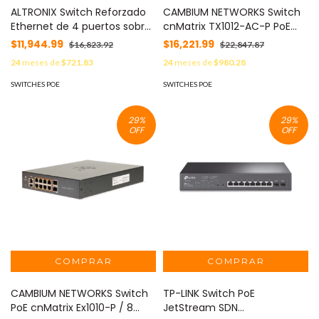
ALTRONIX Switch Reforzado
CAMBIUM NETWORKS Switch
Ethernet de 4 puertos sobre
cnMatrix TX1012-AC-P PoE
fibra PoE+ MOD:
Ideal para WISP / 8 Puertos
$11,944.99
$16,221.99
$16,823.92
$22,847.87
NETWAY4EWP
Gigabit PoE + 4 SFP+ / PoE
24
meses de
$721.83
24
meses de
$980.28
Budget 200W /Capa 2 y
Capa 3 / Gestión Gratuita
SWITCHES POE
SWITCHES POE
Desde la Nube MX-
TX1012GXPA-00
29
%
29
%
OFF
OFF
CAMBIUM NETWORKS Switch
TP-LINK Switch PoE
PoE cnMatrix Ex1010-P / 8
JetStream SDN