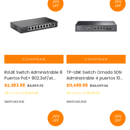
29
%
29
%
OFF
OFF
RUIJIE Switch Administrable 8
TP-LINK Switch Omada SDN
Puertos PoE+ 802.3af/at
Administrable 4 puertos 10GE
Gigabit, gestión gratuita
PoE++ / 2 SFP+ 10GE / 1
$2,383.99
$11,499.99
$3,357.73
$16,197.16
desde la nube, 120w RG-
puerto consola RJ45, puerto
24
meses de
$144.06
24
meses de
$694.93
ES209GC-P
consola miro-SUB /
Funciones sFlow, QinQ y QoS
SWITCHES POE
SWITCHES POE
/ compatile con IPv6 / TL-
SX3206HPP
29
%
29
%
OFF
OFF