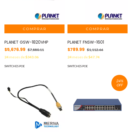
PLANET GSW-1820VHP
PLANET FNSW-1601
$5,676.99
$789.99
$7,880.11
$1,112.66
24
meses de
$343.06
24
meses de
$47.74
SWITCHES POE
SWITCHES POE
24
%
OFF