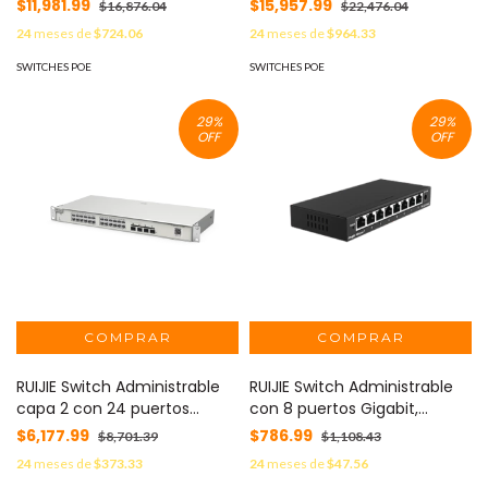
PoE 802.3af/at + 4 SFP+ para
modulares M7000 series RG-
$11,981.99
$15,957.99
$16,876.04
$22,476.04
fibra 10Gb, gestión gratuita
NBS7003
24
meses de
$724.06
24
meses de
$964.33
desde la nube, 370w RG-
NBS3200-48GT4XS
SWITCHES POE
SWITCHES POE
29
%
29
%
OFF
OFF
RUIJIE Switch Administrable
RUIJIE Switch Administrable
capa 2 con 24 puertos
con 8 puertos Gigabit,
Gigabit + 4 SFP+ para fibra
gestión gratuita desde la
$6,177.99
$786.99
$8,701.39
$1,108.43
10Gb, gestión gratuita desde
nube RG-ES208GC
24
meses de
$373.33
24
meses de
$47.56
la nube RG-NBS3200-