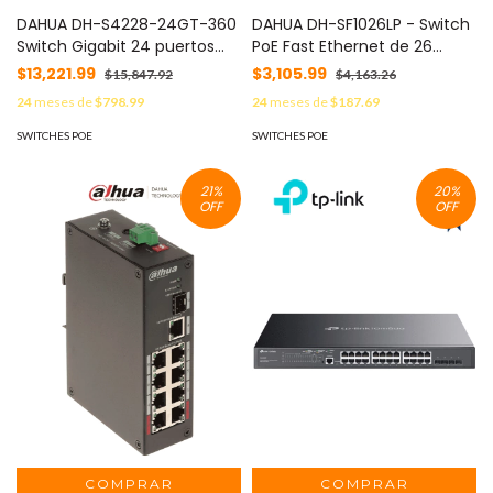
DAHUA DH-S4228-24GT-360
DAHUA DH-SF1026LP - Switch
Switch Gigabit 24 puertos
PoE Fast Ethernet de 26
Administrable/ capa 2/ 2
Puertos/ Hasta 190 Watts
$13,221.99
$3,105.99
$15,847.92
$4,163.26
Puertos Hi-PoE/ Redundancia
Totales/ 24 Puertos PoE
24
meses de
$798.99
24
meses de
$187.69
de red: STP/ RSTP/
10/100/ 2 Puertos Uplink
Transmisión de larga
10/100/1000/ Switching 8.8
SWITCHES POE
SWITCHES POE
distancia de 250 m/ 56
Gbps/ Standares: IEEE802.3af;
Gbps/ PoE
IEEE802.3at; Hi-PoE/ PoE
21
%
20
%
Hasta 250 Metros/ #LoNuevo
OFF
OFF
#SWDA