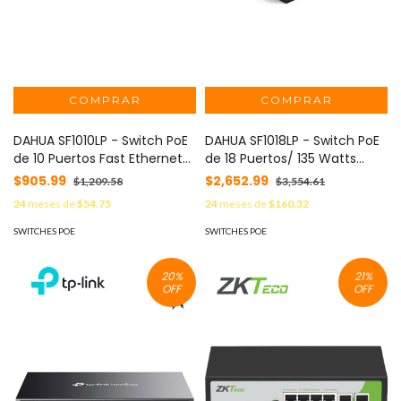
DAHUA SF1010LP - Switch PoE
DAHUA SF1018LP - Switch PoE
de 10 Puertos Fast Ethernet/
de 18 Puertos/ 135 Watts
8 Puertos PoE 10/100 / 65
Totales/ 16 Puertos PoE
$905.99
$2,652.99
$1,209.58
$3,554.61
Watts Totales / 2 Puertos
10/100/ 2 Puertos Uplink
24
meses de
$54.75
24
meses de
$160.32
Uplink RJ-45/ PoE watchdog/
10/100/1000/ Switching 7.2
Hasta 250 metros/ Switching
Gbps/ Compatible con
SWITCHES POE
SWITCHES POE
12 Gbps/ Protección Contra
Standares:IEEE802.3af;
Descargas
IEEE802.3at; Hi-PoE/ PoE
20
%
21
%
Hasta 250 Metros/ #LoNuevo
OFF
OFF