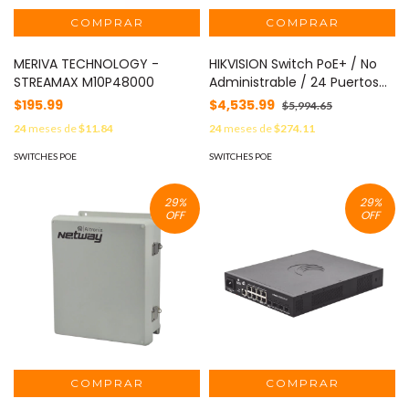
MERIVA TECHNOLOGY -
HIKVISION Switch PoE+ / No
STREAMAX M10P48000
Administrable / 24 Puertos
10/100 Mbps PoE+ / 1 Puerto
$195.99
$4,535.99
$5,994.65
10/100/1000 Mbps + 1 Puerto
24
meses de
$11.84
24
meses de
$274.11
SFP Uplink / PoE hasta 250
metros / 230 W MOD: DS-
SWITCHES POE
SWITCHES POE
3E0326P-E/M(C)
29
%
29
%
OFF
OFF