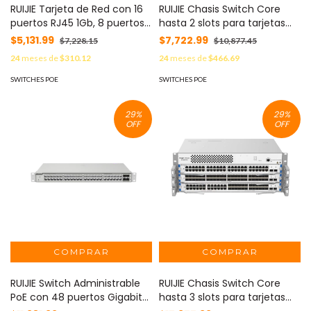
RUIJIE Tarjeta de Red con 16
RUIJIE Chasis Switch Core
puertos RJ45 1Gb, 8 puertos
hasta 2 slots para tarjetas
SFP 1Gb y 2 puertos SFP+
modulares M6000 series
$5,131.99
$7,722.99
$7,228.15
$10,877.45
10Gb para Chasis RG-
RGNBS6002
24
meses de
$310.12
24
meses de
$466.69
NBS6002 M6000-
16GT8SFP2XS
SWITCHES POE
SWITCHES POE
29
%
29
%
OFF
OFF
RUIJIE Switch Administrable
RUIJIE Chasis Switch Core
PoE con 48 puertos Gigabit
hasta 3 slots para tarjetas