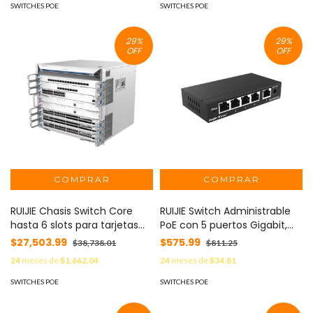
24GT4XS
SWITCHES POE
SWITCHES POE
29
%
29
%
OFF
OFF
RUIJIE Chasis Switch Core
RUIJIE Switch Administrable
hasta 6 slots para tarjetas
PoE con 5 puertos Gigabit,
modulares M7000 series
gestión gratuita desde la
$27,503.99
$575.99
$38,738.01
$811.25
RGNBS7006
nube RG-ES205GC
24
meses de
$1,662.04
24
meses de
$34.81
SWITCHES POE
SWITCHES POE