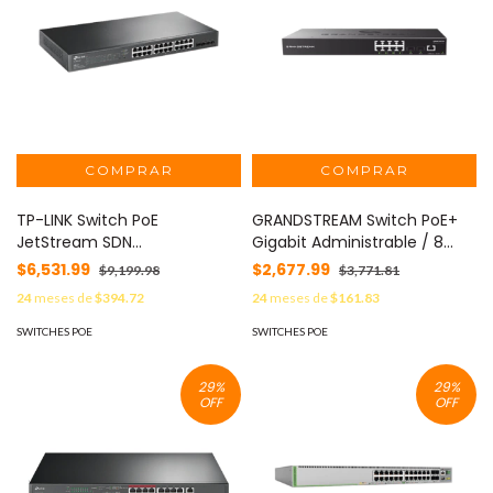
TP-LINK Switch PoE
GRANDSTREAM Switch PoE+
JetStream SDN
Gigabit Administrable / 8
Administrable 24 puertos
puertos 10/100/1000 Mbps + 2
$6,531.99
$2,677.99
$9,199.98
$3,771.81
10/100/1000 Mbps + 4
Puertos SFP Uplink / Hasta
24
meses de
$394.72
24
meses de
$161.83
puertos SFP, 24 puertos PoE,
120W / Compatible con GWN
250W, administración
Cloud. MOD: GWN7801P
SWITCHES POE
SWITCHES POE
centralizada OMADA SDN
MOD: TL-SG2428P
29
%
29
%
OFF
OFF