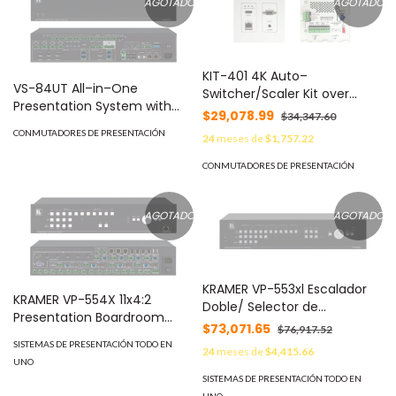
AGOTADO
AGOTADO
KIT-401 4K Auto–
VS-84UT All–in–One
Switcher/Scaler Kit over
Presentation System with
Long–Reach HDBaseT MOD:
$29,078.99
$34,347.60
8x4 4K60 4:2:0
KIT-401
CONMUTADORES DE PRESENTACIÓN
24
meses de
$1,757.22
HDMI/HDBaseT 2.0 Matrix
Switching, Master Room
CONMUTADORES DE PRESENTACIÓN
Controller, PoE & Power
Amplifier MOD: VS-84UT
AGOTADO
AGOTADO
KRAMER VP-553xl Escalador
KRAMER VP-554X 11x4:2
Doble/ Selector de
Presentation Boardroom
Presentación Sala de Juntas
$73,071.65
$76,917.52
Router / Scaler System
SISTEMAS DE PRESENTACIÓN TODO EN
24
meses de
$4,415.66
UNO
SISTEMAS DE PRESENTACIÓN TODO EN
UNO