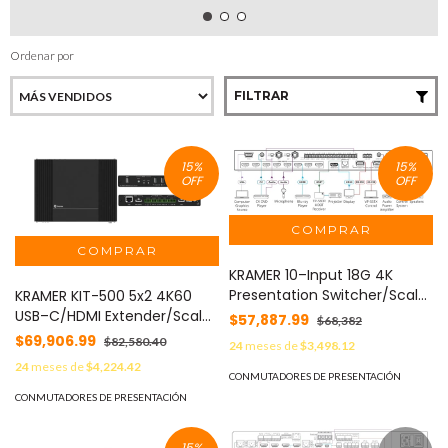
Ordenar por
FILTRAR
15
%
15
%
OFF
OFF
KRAMER 10–Input 18G 4K
Presentation Switcher/Scaler
KRAMER KIT-500 5x2 4K60
MOD: VP-551X
USB–C/HDMI Extender/Scaler
$57,887.99
$68,382
Matrix Kit
$69,906.99
$82,580.40
24
meses de
$3,498.12
24
meses de
$4,224.42
CONMUTADORES DE PRESENTACIÓN
CONMUTADORES DE PRESENTACIÓN
15
%