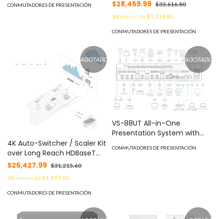
$28,459.99
$33,616.80
CONMUTADORES DE PRESENTACIÓN
24
meses de
$1,719.81
CONMUTADORES DE PRESENTACIÓN
AGOTADO
AGOTADO
VS-88UT All–in–One
Presentation System with
8x8 4K60 4:2:0
4K Auto-Switcher / Scaler Kit
CONMUTADORES DE PRESENTACIÓN
HDMI/HDBaseT 2.0 Matrix
over Long Reach HDBaseT
Switching, Master Room
MOD: KIT-400
$26,427.99
$31,215.60
Controller, PoE & Power
24
meses de
$1,597.02
Amplifier MOD: VS-88UT
CONMUTADORES DE PRESENTACIÓN