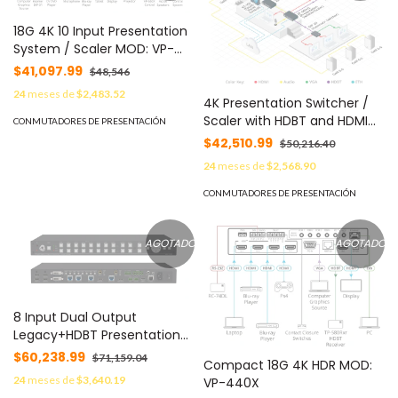
18G 4K 10 Input Presentation
System / Scaler MOD: VP-
550X
$41,097.99
$48,546
24
meses de
$2,483.52
4K Presentation Switcher /
Scaler with HDBT and HDMI
CONMUTADORES DE PRESENTACIÓN
Outputs MOD: VP-440H2
$42,510.99
$50,216.40
24
meses de
$2,568.90
CONMUTADORES DE PRESENTACIÓN
AGOTADO
AGOTADO
8 Input Dual Output
Legacy+HDBT Presentation
Switcher/Scaler MOD: VP-
$60,238.99
$71,159.04
Compact 18G 4K HDR MOD:
778
24
meses de
$3,640.19
VP-440X