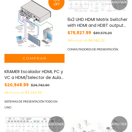
AGOTADO
OFF
6x2 UHD HDMI Matrix Switcher
with HDMI and HDBT outputs
MOD: VS-622DT
$75,827.99
$89,575.20
24
meses de
$4,582.22
CONMUTADORES DE PRESENTACIÓN
KRAMER Escalador HDMI, PC y
VC a HDMI/Selector de Aulas
VP-439
$20,948.99
$24,742.80
24
meses de
$1,265.93
SISTEMAS DE PRESENTACIÓN TODO EN
UNO
AGOTADO
AGOTADO