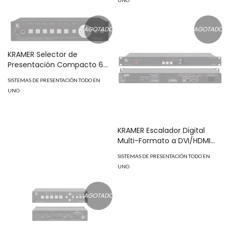
AGOTADO
AGOTADO
KRAMER Selector de
Presentación Compacto 6
Entradas/Escalador con
SISTEMAS DE PRESENTACIÓN TODO EN
Salidas Simultáneas HDBaseT
UNO
y HDMI VP-440
KRAMER Escalador Digital
Multi-Formato a DVI/HDMI
con Distorsión y Fusión de
SISTEMAS DE PRESENTACIÓN TODO EN
Borde Profesional VP-793
UNO
AGOTADO