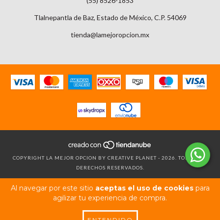
(55) 8526-1853
Tlalnepantla de Baz, Estado de México, C.P. 54069
tienda@lamejoropcion.mx
COPYRIGHT LA MEJOR OPCION BY CREATIVE PLANET - 2026. TODOS LOS
DERECHOS RESERVADOS.
Al navegar por este sitio
aceptas el uso de cookies
para
agilizar tu experiencia de compra.
ENTENDIDO