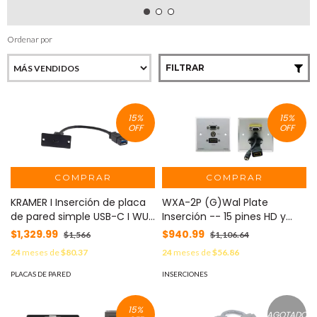
Ordenar por
FILTRAR
15
%
15
%
OFF
OFF
COMPRAR
COMPRAR
KRAMER I Inserción de placa
WXA-2P (G)Wal Plate
de pared simple USB-C I WU-
Inserción -- 15 pines HD y
CA
Audio Estéreo 3.5mm -- Gris
$1,329.99
$940.99
$1,566
$1,106.64
24
meses de
$80.37
24
meses de
$56.86
PLACAS DE PARED
INSERCIONES
15
%
AGOTADO