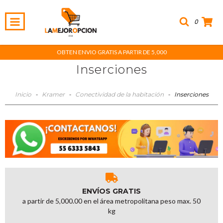
0
OBTEN ENVIO GRATIS A PARTIR DE 5,000
Inserciones
Inicio
-
Kramer
-
Conectividad de la habitación
-
Inserciones
ENVÍOS GRATIS
a partir de 5,000.00 en el área metropolitana peso max. 50
kg