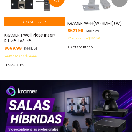
OFF
KRAMER W-H(W-HDMI)(W)
$621.99
$807.29
KRAMER I Wall Plate Insert --
24
meses de
$37.59
RJ-45 I W-45
$569.99
PLACAS DE PARED
$668.16
24
meses de
$34.44
PLACAS DE PARED