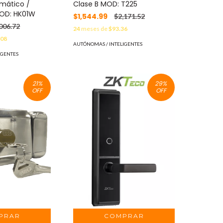
mático /
Clase B MOD: T225
MOD: HK01W
$1,544.99
$2,171.52
006.72
24
meses de
$93.36
.08
AUTÓNOMAS / INTELIGENTES
IGENTES
21
%
29
%
OFF
OFF