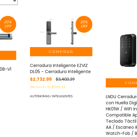
20
%
20
%
OFF
OFF
Cerradura Inteligente EZVIZ
0B-V1
DL05 - Cerradura Inteligente
$2,732.99
$3,403.39
24
meses de
$165.15
LNDU Cerradura
AUTÓNOMAS / INTELIGENTES
con Huella Dig
HK01W / WiFi I
Compatible Ap
Teclado Táctil
AA / Escaneo 
Watch-Fob / 