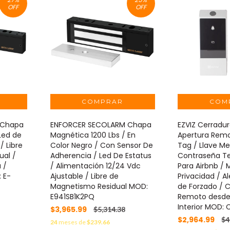
OFF
OFF
 Chapa
ENFORCER SECOLARM Chapa
EZVIZ Cerradur
Led de
Magnética 1200 Lbs / En
Apertura Remo
/ Libre
Color Negro / Con Sensor De
Tag / Llave M
ual /
Adherencia / Led De Estatus
Contraseña Te
 /
/ Alimentación 12/24 Vdc
Para Airbnb /
 E-
Ajustable / Libre de
Privacidad / A
Magnetismo Residual MOD:
de Forzado / C
E941SB1K2PQ
Remoto desde 
Interior MOD:
$3,965.99
$5,314.38
$2,964.99
$4
24
meses de
$239.66