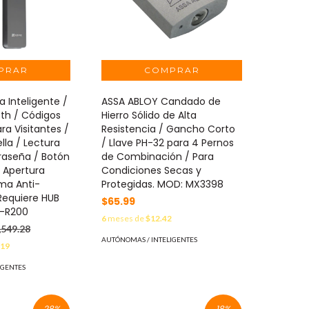
a Inteligente /
ASSA ABLOY Candado de
oth / Códigos
Hierro Sólido de Alta
a Visitantes /
Resistencia / Gancho Corto
lla / Lectura
/ Llave PH-32 para 4 Pernos
raseña / Botón
de Combinación / Para
/ Apertura
Condiciones Secas y
ma Anti-
Protegidas. MOD: MX3398
 Requiere HUB
$65.99
-R200
6
meses de
$12.42
,549.28
AUTÓNOMAS / INTELIGENTES
.19
IGENTES
28
%
18
%