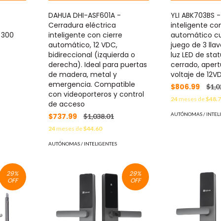
DAHUA DHI-ASF601A -
YLI ABK703BS 
Cerradura eléctrica
inteligente co
 300
inteligente con cierre
automático c
automático, 12 VDC,
juego de 3 lla
bidireccional (izquierda o
luz LED de sta
derecha). Ideal para puertas
cerrado, apert
de madera, metal y
voltaje de 12V
emergencia. Compatible
$806.99
$1,0
con videoporteros y control
24
meses de
$48.
de acceso
AUTÓNOMAS / INTEL
$737.99
$1,038.01
24
meses de
$44.60
AUTÓNOMAS / INTELIGENTES
29
%
29
%
OFF
OFF