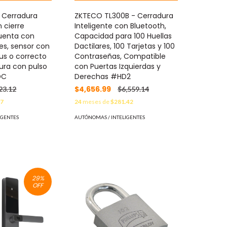
- Cerradura
ZKTECO TL300B - Cerradura
n cierre
Inteligente con Bluetooth,
uenta con
Capacidad para 100 Huellas
ves, sensor con
Dactilares, 100 Tarjetas y 100
tus o correcto
Contraseñas, Compatible
ura con pulso
con Puertas Izquierdas y
DC
Derechas #HD2
$4,656.99
23.12
$6,559.14
77
24
meses de
$281.42
IGENTES
AUTÓNOMAS / INTELIGENTES
29
%
OFF