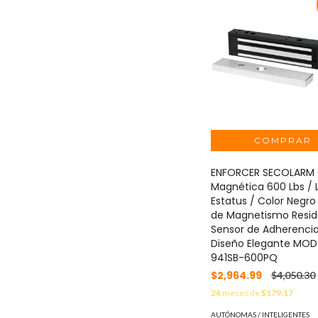
ENFORCER SECOLARM
Magnética 600 Lbs / 
Estatus / Color Negro 
de Magnetismo Resid
Sensor de Adherencia
Diseño Elegante MOD:
941SB-600PQ
$2,964.99
$4,050.30
24
meses de
$179.17
AUTÓNOMAS / INTELIGENTES