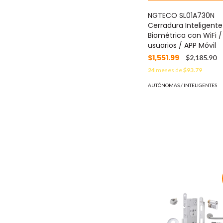
NGTECO SL01A730N
Cerradura Inteligente
Biométrica con WiFi /
usuarios / APP Móvil
$1,551.99
$2,185.90
24
meses de
$93.79
AUTÓNOMAS / INTELIGENTES