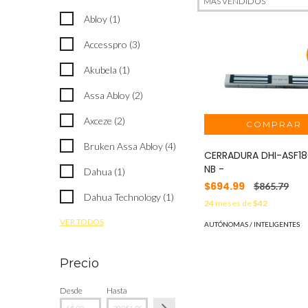
Abloy (1)
Accesspro (3)
Akubela (1)
Assa Abloy (2)
Axceze (2)
Bruken Assa Abloy (4)
CERRADURA DHI-ASF18
NB -
Dahua (1)
$694.99
$865.79
Dahua Technology (1)
24
meses de
$42
VER TODOS
AUTÓNOMAS / INTELIGENTES
Precio
Desde
Hasta