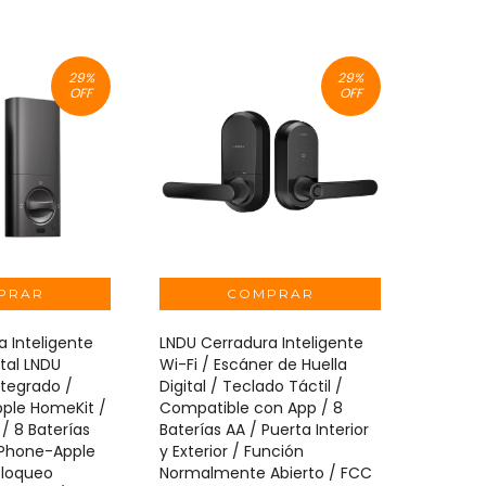
29
%
29
%
OFF
OFF
 Inteligente
LNDU Cerradura Inteligente
ital LNDU
Wi-Fi / Escáner de Huella
ntegrado /
Digital / Teclado Táctil /
ple HomeKit /
Compatible con App / 8
 / 8 Baterías
Baterías AA / Puerta Interior
iPhone-Apple
y Exterior / Función
Bloqueo
Normalmente Abierto / FCC