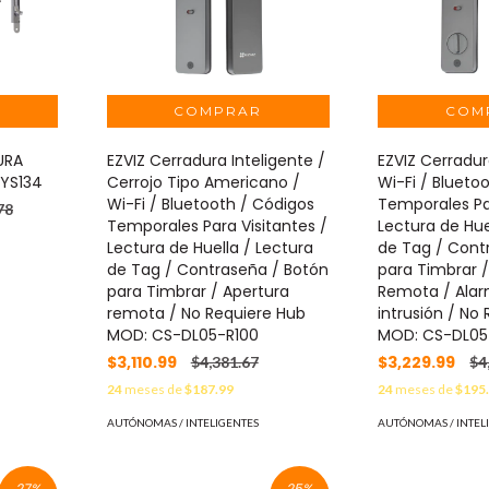
URA
EZVIZ Cerradura Inteligente /
EZVIZ Cerradur
SYS134
Cerrojo Tipo Americano /
Wi-Fi / Blueto
Wi-Fi / Bluetooth / Códigos
Temporales Par
78
Temporales Para Visitantes /
Lectura de Hue
Lectura de Huella / Lectura
de Tag / Cont
de Tag / Contraseña / Botón
para Timbrar 
para Timbrar / Apertura
Remota / Alar
remota / No Requiere Hub
intrusión / No
MOD: CS-DL05-R100
MOD: CS-DL05
$3,110.99
$3,229.99
$4,381.67
$4
24
meses de
$187.99
24
meses de
$195
AUTÓNOMAS / INTELIGENTES
AUTÓNOMAS / INTEL
27
%
25
%