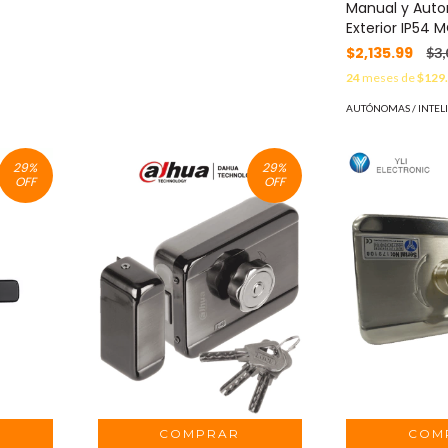
Manual y Auto
Exterior IP54 
$2,135.99
$3,
24
meses de
$129
AUTÓNOMAS / INTEL
29
%
29
%
OFF
OFF