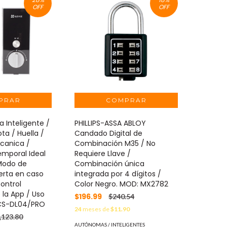
OFF
OFF
a Inteligente /
PHILLIPS-ASSA ABLOY
ta / Huella /
Candado Digital de
ecanica /
Combinación M35 / No
mporal Ideal
Requiere Llave /
 Modo de
Combinación única
lerta en caso
integrada por 4 dígitos /
ontrol
Color Negro. MOD: MX2782
la App / Uso
$196.99
$240.54
 CS-DL04/PRO
24
meses de
$11.90
,123.80
AUTÓNOMAS / INTELIGENTES