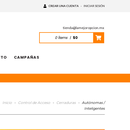
CREAR UNA CUENTA
-
INICIAR SESIÓN
tienda@lamejoropcion.mx
0
Ítems
|
$0
CTO
CAMPAÑAS
Inicio
-
Control de Acceso
-
Cerraduras
-
Autónomas /
Inteligentes