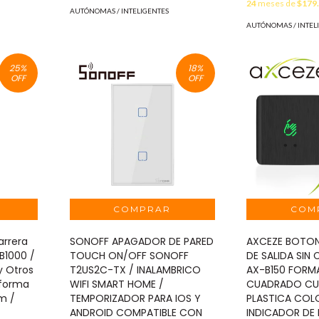
24
meses de
$179
AUTÓNOMAS / INTELIGENTES
AUTÓNOMAS / INTEL
25
%
18
%
OFF
OFF
arrera
SONOFF APAGADOR DE PARED
AXCEZE BOTON
B1000 /
TOUCH ON/OFF SONOFF
DE SALIDA SI
y Otros
T2US2C-TX / INALAMBRICO
AX-B150 FOR
aforma
WIFI SMART HOME /
CUADRADO CU
mm /
TEMPORIZADOR PARA IOS Y
PLASTICA COL
ANDROID COMPATIBLE CON
INDICADOR DE