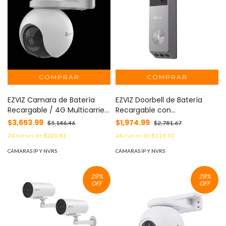
EZVIZ Camara de Batería
EZVIZ Doorbell de Batería
Recargable / 4G Multicarrier
Recargable con
/ 3 Megapixel / Compatible
Transformador de 5Vcc o
$3,653.99
$1,974.99
$5,146.46
$2,781.67
con Panel Solar CS-CMT-
Panel Solar (Incluye Panel) /
24
meses de
$220.81
24
meses de
$119.35
SOLARPANEL-E conector Tipo
3 megapíxel / Doble Lente /
C / Seguimiento Inteligente
Protección IP65 / Audio de
CÁMARAS IP Y NVRS
CÁMARAS IP Y NVRS
/ Visión Nocturna a Color /
Dos Vías MOD: CS-EP3X
Detección humana / Exterior
29
%
29
%
Con Potección MOD: CS-
OFF
OFF
EB8-4G