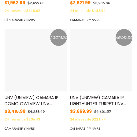
IPC3624LE-ADF28K-WL / 4MP
IPC322SB-DF28K-I0 / 2MP /
$1,962.99
$2,621.99
$2,459.83
$3,286.84
/ LENTE-2.8MM / WDR120DB /
LENTE-FIJO 2.8MM /
24
meses de
$118.62
24
meses de
$158.44
IR30M / (LUZBLANCA) /
WDR120DB / IR30M /
MICROFONO-INTEGRADO /
MICROSD512GB / AUDIO-
CÁMARAS IP Y NVRS
CÁMARAS IP Y NVRS
MICROSD128GB / ULTRA-
1IN1OUT / ALARMA-1IN1OUT /
MOTION-DETECTION /
ULTRA-MOTION-DETECTION /
CRUCE-DE-LINEA / NDAA /
CONTEO-DE-PERSONAS /
AGOTADO
AGOTADO
ONVIF / IP67 / 3-AXIS /
SMART-INTRUSION-
METAL+PLASTICO / EASYSTAR
PREVENTION / DETECCIÓN-
/ ULTRA265 / POE-AF / 12VDC
DE-ROSTRO/
/ MODO-CORREDOR MOD:
RECONOCIMIENTO-FACIAL-
IPC3624LE-ADF28K-WL
CON-NVR-IQ / ONVIF / NDAA
/ IP67 / IK10 / METAL / PRIME-I
/ ULTRA265 / POE-AF / 12VCD
/ MODO-CORREDOR MOD:
IPC322SB-DF28K-I0
UNV (UNIVIEW) CAMARA IP
UNV (UNIVIEW) CAMARA IP
DOMO OWLVIEW UNV
LIGHTHUNTER TURRET UNV
IPC3528LE-ADF28K-WP / 8
IPC3614SS-ADF28K-I1 / 4MP /
$3,415.99
$3,669.99
$4,283.49
$4,601.57
MP COLORHUNTER / WISE-ISP
LENTE 2.8MM / WDR130DB /
24
meses de
$206.43
24
meses de
$221.77
/ LENTE-FIJO-2.8MM /
IR40M / MICROSD512GB /
WDR120DB / MICROSD512GB /
MICROFONO-INTEGRADO /
CÁMARAS IP Y NVRS
CÁMARAS IP Y NVRS
MICROFONO-INTEGRADO /
SMART-INTRUSION-