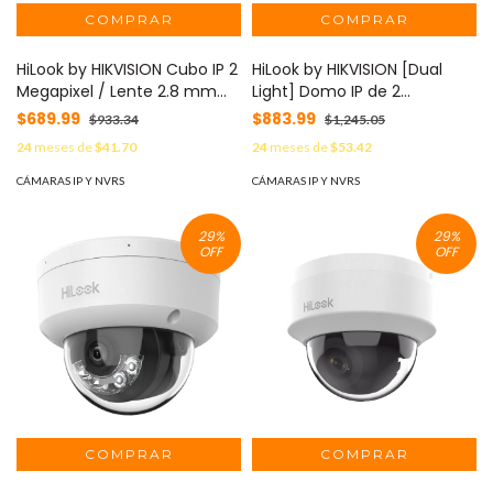
HiLook by HIKVISION Cubo IP 2
HiLook by HIKVISION [Dual
Megapixel / Lente 2.8 mm
Light] Domo IP de 2
(Gran Angular) / Audio
Megapixel (1080p) / Lente
$689.99
$883.99
$933.34
$1,245.05
Bidireccional / WiFi /
2.8 mm / 20 mts IR + 15 mts
24
meses de
$41.70
24
meses de
$53.42
Memoria Micro SD
Luz Blanca / Micrófono
/AcuSense / Notificacion
Integrado / ACUSENSE Lite /
CÁMARAS IP Y NVRS
CÁMARAS IP Y NVRS
Push / Interior / H.265+ MOD:
Uso en interior / PoE / dWDR
IPC-C320HA-D/W(W)
/ H.265+ / ONVIF MOD: IPC-
29
%
29
%
D120HA-LUC
OFF
OFF