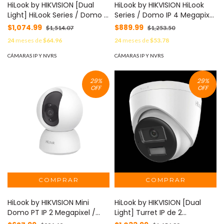
HiLook by HIKVISION [Dual
HiLook by HIKVISION HiLook
Light] HiLook Series / Domo IP
Series / Domo IP 4 Megapixel
de 4 Megapixel / Uso en
/ Lente 2.8 mm (Gran
$1,074.99
$889.99
$1,514.07
$1,253.50
interior / Lente 2.8 mm / 20
Angular) / 20 mts IR / Interior
24
meses de
$64.96
24
meses de
$53.78
mts IR + 20 mts Luz Blanca /
/ PoE / dWDR / H.265+ /
Micrófono Integrado /
ONVIF MOD: IPC-D141H-C
CÁMARAS IP Y NVRS
CÁMARAS IP Y NVRS
ACUSENSE Lite / PoE / dWDR /
H.265+ / ONVIF MOD: IPC-
29
%
29
%
D140HA-LUC
OFF
OFF
HiLook by HIKVISION Mini
HiLook by HIKVISION [Dual
Domo PT IP 2 Megapixel /
Light] Turret IP de 2
Lente 4 mm / 10 mts IR / WiFi
Megapixel / Lente 2.8 mm /