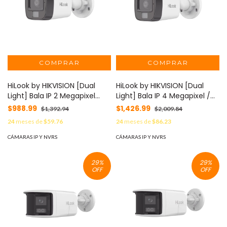
HiLook by HIKVISION [Dual
HiLook by HIKVISION [Dual
Light] Bala IP 2 Megapixel
Light] Bala IP 4 Megapixel /
(1080p) / Lente 2.8 mm /
Lente 2.8 mm / Ángulo de
$988.99
$1,426.99
$1,392.94
$2,009.84
Ángulo de visión 101° / 20
visión 104° / 20 mts IR + 15
24
meses de
$59.76
24
meses de
$86.23
mts IR + 15 mts Luz Blanca /
mts Luz Blanca / Micrófono
Micrófono Integrado /
Integrado / ACUSENSE Lite /
CÁMARAS IP Y NVRS
CÁMARAS IP Y NVRS
ACUSENSE Lite / Exterior IP67
Exterior IP67 / H.265+ / PoE /
/ PoE / dWDR / H.265+ /
ONVIF / dWDR MOD: IPC-
29
%
29
%
ONVIF MOD: IPC-B120HA-LUC
B140HA-LUC
OFF
OFF