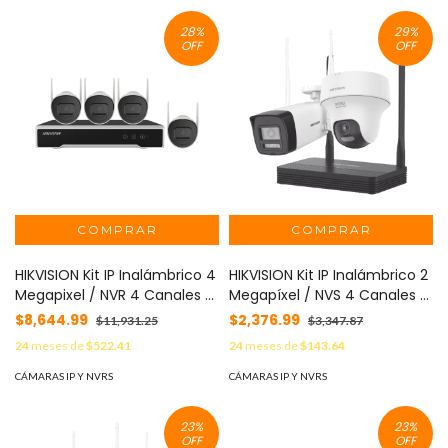
Poder MOD: KIT-3K-DL
28
%
29
%
OFF
OFF
HIKVISION Kit IP Inalámbrico 4
HIKVISION Kit IP Inalámbrico 2
Megapixel / NVR 4 Canales /
Megapíxel / NVS 4 Canales /
4 Cámaras Bala para Exterior
1 Cámara Bala Exterior + 1
$8,644.99
$2,376.99
$11,931.25
$3,347.87
/ 1 HDD de 1 TB / Modo
Cámara Turret Interior con
24
meses de
$522.41
24
meses de
$143.64
Repetidor MOD: NK44W0H-
Lente 2.8 mm y Dual Light /
1T(E)
Audio Bidireccional
CÁMARAS IP Y NVRS
CÁMARAS IP Y NVRS
(Micrófono y Bocina) /
Soporta Micro SD de 512 GB
23
%
23
%
MOD: NKS422W02H
OFF
OFF