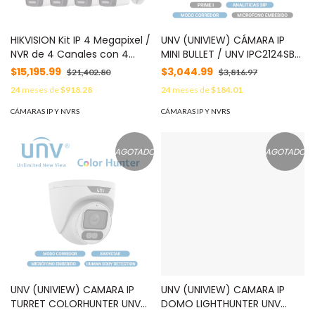
HIKVISION Kit IP 4 Megapixel /
UNV (UNIVIEW) CÁMARA IP
NVR de 4 Canales con 4
MINI BULLET / UNV IPC2124SB-
Puertos PoE / 4 Cámaras IP
ADF28KM-I0 / 4MP /
$15,195.99
$3,044.99
$21,402.80
$3,816.97
Bala Dual Light (IR + Luz
ULTRA265 / LENTE FIJO DE 2.8
24
meses de
$918.28
24
meses de
$184.01
Blanca) con Microfono
MM / 12 VCD & POE AF /
Integrado y ACUSENSE Lite
RANURA PARA MICRO SD
CÁMARAS IP Y NVRS
CÁMARAS IP Y NVRS
para Exterior/ Bobina de
HASTA 256 GB / MICROFONO
Cable de 100 mts / SSD de 1
EMBEBIDO / WDR 120 DB / IR
TB MOD: KIT4MP/4B/1TB
40 M / MODO CORREDOR /
AGOTADO
AGOTADO
ANALITICAS SIP / BOTON DE
RESET / LIGHTHUNTER / IP67
(SERIE PRIME I) MOD:
IPC2124SB-ADF28KM-I0
UNV (UNIVIEW) CAMARA IP
UNV (UNIVIEW) CAMARA IP
TURRET COLORHUNTER UNV
DOMO LIGHTHUNTER UNV