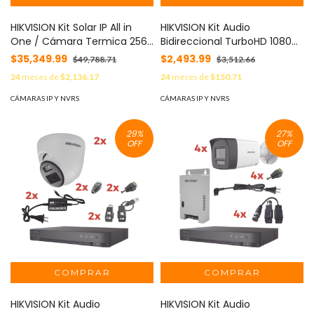
HIKVISION Kit Solar IP All in
HIKVISION Kit Audio
One / Cámara Termica 256
Bidireccional TurboHD 1080p
× 192 / Lente 9.7 mm / Panel
/ DVR 4 Canales / 2
$35,349.99
$2,493.99
$49,788.71
$3,512.66
Solar / Batería de Respaldo
Cámaras Bala (Exterior) con
24
meses de
$2,136.17
24
meses de
$150.71
de Litio 23.2Ah / Conexión 4G
Bocina y Microfóno
/ Accesorios de Instalación
Integrado / 2 Fuentes de
CÁMARAS IP Y NVRS
CÁMARAS IP Y NVRS
MOD: DS-2TXS2628-
Poder / Accesorios MOD: KH-
10P/QA/GLT/CH36S80(LA)
1080P-2B-TWA
29
%
27
%
OFF
OFF
HIKVISION Kit Audio
HIKVISION Kit Audio