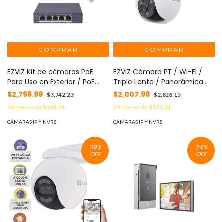
EZVIZ Kit de cámaras PoE
EZVIZ Cámara PT / Wi-Fi /
Para Uso en Exterior / PoE
Triple Lente / Panorámica
Estandar Af / 2 piezas CS-
360° / Resolución 2k+ /
$2,798.99
$2,007.99
$3,942.23
$2,828.15
H5/3MP/ 1 Pieza de Switch
Visión Nocturna a color / IA
24
meses de
$169.14
24
meses de
$121.34
DS-3E1505P-EI/M / Vision
Detección de Humanos y
Nocturna a Color / IP67 /
Vehiculos / Alarma con
CÁMARAS IP Y NVRS
CÁMARAS IP Y NVRS
Audio Bidireccional / Luz y
Sirena y Luz / IP67 MOD: CS-
Sirena / 4 Puertos 1000 Mbps
H80F
29
%
24
%
PoE+ / 1 Puerto 1000 Mbps
OFF
OFF
Uplink MOD: CS-
H5/3MP/POE/KS2