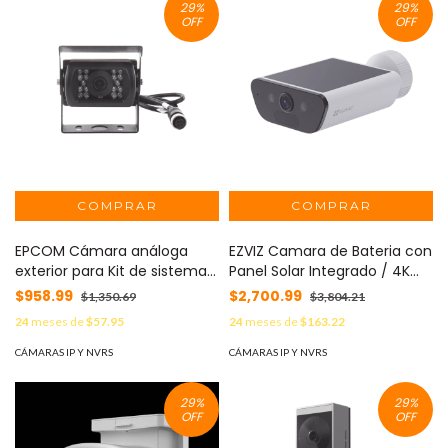
29
%
29
%
DETECTION / PANEO+TILDEO /
DETECTION / DETECCION-
OFF
OFF
IP66 / GRAFENO / ULTRA265 /
VEHICULO-MASCOTA-LLANTO
12VCD / SERIE PANDA P MOD:
/ USB-C / INTERIOR / SERIE
UHO-P2A-M3F4D
PANDA MOD: UHO-S3S-M33D
EPCOM Cámara análoga
EZVIZ Camara de Bateria con
exterior para Kit de sistema
Panel Solar Integrado / 4K
de reversa Vehicular EP790J
Resolucion / WI-FI 6 / Vision
$958.99
$2,700.99
$1,350.69
$3,804.21
MOD: EPC-633
Nocturna / Detección
24
meses de
$57.95
24
meses de
$163.22
Humana y de Vehiculos /
Batería de 10400 MAH / IP65
CÁMARAS IP Y NVRS
CÁMARAS IP Y NVRS
MOD: CS-CB5/4K
29
%
29
%
OFF
OFF