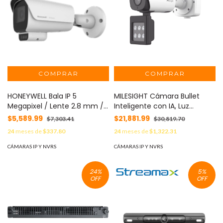
HONEYWELL Bala IP 5
MILESIGHT Cámara Bullet
Megapixel / Lente 2.8 mm /
Inteligente con IA, Luz
Lente Fijo / 50 mts IR /
Suplementaria y
$5,589.99
$21,881.99
$7,303.41
$30,819.70
Exterior IP66 / H.265 / PoE /
Reconocimiento Vehicular
24
meses de
$337.80
24
meses de
$1,322.31
Micro SD / WDR 120 dB / HLC
para Monitoreo de Tráfico
/ ONVIF / NDAA / Serie 35
MOD: TS4466-X4RWE-W
CÁMARAS IP Y NVRS
CÁMARAS IP Y NVRS
MOD: HC35WB5R3
24
%
5
%
OFF
OFF