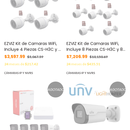
EZVIZ Kit de Camaras WiFi,
EZVIZ Kit de Camaras WiFi,
Incluye 4 Piezas CS-H3C y 4
Incluye 8 Piezas CS-H3C y 8
Piezas HS-TF-E1/32G /
Piezas HS-TF-E1/32G /
$3,597.99
$7,206.99
$5,067.59
$10,150.69
Detección de Movimiento
Detección de Movimiento
24
meses de
$217.42
24
meses de
$435.51
MOD: CS-H3C/KM4
MOD: CS-H3C/KM8
CÁMARAS IP Y NVRS
CÁMARAS IP Y NVRS
AGOTADO
AGOTADO