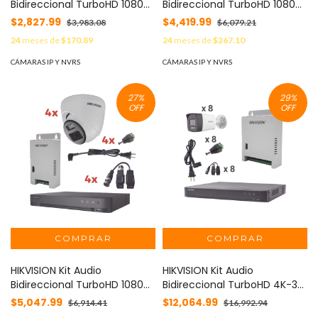
Bidireccional TurboHD 1080p
Bidireccional TurboHD 1080p
/ DVR 4 Canales / 2
/ DVR 4 Canales / 4
$2,827.99
$4,419.99
$3,983.08
$6,079.21
Cámaras Eyeball (Exterior)
Cámaras Bala (Exterior) con
24
meses de
$170.89
24
meses de
$267.10
con Bocina y Microfóno
Bocina y Microfóno
Integrado / 2 Fuentes de
Integrado / 1 Fuente de
CÁMARAS IP Y NVRS
CÁMARAS IP Y NVRS
Poder / Accesorios MOD: KH-
Poder / Accesorios MOD: KH-
1080P-2E-TWA
1080P-4B-TWA
27
%
29
%
OFF
OFF
HIKVISION Kit Audio
HIKVISION Kit Audio
Bidireccional TurboHD 1080p
Bidireccional TurboHD 4K-3K
/ DVR 4 Canales / 4
/ DVR 8 Canales 4K / 8
$5,047.99
$12,064.99
$6,914.41
$16,992.94
Cámaras Eyeball (Exterior)
Cámaras Bala (Exterior) con