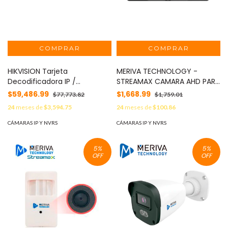
HIKVISION Tarjeta
MERIVA TECHNOLOGY -
Decodificadora IP /
STREAMAX CAMARA AHD PARA
Compatible con Controlador
PLACA MERIVA STREAMAX
$59,486.99
$1,668.99
$77,773.82
$1,759.01
DS-C30S MOD: DS-C30S-
MC38 / 2 MP 1080P /
24
meses de
$3,594.75
24
meses de
$100.86
DEC(V2)
CONECTOR DIN 4 PINES /
COMPATIBLE CON MDVR´S
CÁMARAS IP Y NVRS
CÁMARAS IP Y NVRS
MERIVA STREAMAX MOD:
MC38
5
%
5
%
OFF
OFF