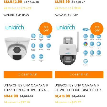
2x2 / 1.77 Gbps / 2.5 GbE
MOD: 4 x UAC-T112-F28-W
$12,542.99
$1,158.99
$17,666.18
$1,630.97
Uplink / Cloud Management
24
meses de
$757.96
24
meses de
$70.04
cnMaestro / WPA3 Security /
IoT Optimized MOD:
WIFI (INALÁMBRICAS)
CÁMARAS IP Y NVRS
XV22X00A10RW
12
%
13
%
OFF
OFF
UNIARCH BY UNV CAMARA IP
UNIARCH BY UNV CAMARA IP
TURRET UNIARCH IPC-T124-
PT WI-FI CLOUD GRATUITO 7
APF28K / 4MP / ULTRA265 /
DIAS COLORHUNTER WISE-ISP
$944.99
$1,415.99
$1,079.39
$1,619.09
LENTE 2.8 MM / IP67 / DWDR /
UNIARCH UHO-P3C-M5F4 /
24
meses de
$57.10
24
meses de
$85.57
MICROFONO INTEGRADO /
5MP / LENTE-4MM / DWDR /