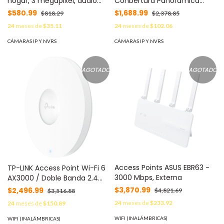
hogar, 3 megapixel, audio
Conbertura Panoramica
doble vía, visión nocturna,
360° / Detección humana /
$580.99
$1,688.99
$818.29
$2,378.85
notificación Push, acepta
Detección de Vehiculo /
24
meses de
$35.11
24
meses de
$102.06
memoria Micro SD de para
Sirena / Luz Parpadeante /
grabación. MOD: TAPO-C110
Colores en Oscuridad / Micro
CÁMARAS IP Y NVRS
CÁMARAS IP Y NVRS
SD / Presets / Exterior MOD:
CS-H8-3K
AGOTADO
AGOTADO
Access Points ASUS EBR63 -
TP-LINK Access Point Wi-Fi 6
3000 Mbps, Externa
AX3000 / Doble Banda 2.4
GHz + 5 GHz / 4-Stream /
$3,870.99
$2,496.99
$4,821.69
$3,516.88
160 MHz / MU-MIMO / OFDMA
24
meses de
$233.92
24
meses de
$150.89
/ 1 Puerto Gigabit PoE /
Montaje en Techo / Gestión
WIFI (INALÁMBRICAS)
WIFI (INALÁMBRICAS)