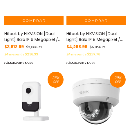
HiLook by HIKVISION [Dual
HiLook by HIKVISION [Dual
Light] Bala IP 6 Megapixel /
Light] Bala IP 8 Megapixel /
Imagen Panorámica 180°/
Imagen Panorámica 180°/
$3,612.99
$4,298.99
$5,088.71
$6,054.91
PoE / Micrófono y Bocina
PoE / Micrófono y Bocina
24
meses de
$218.33
24
meses de
$259.78
Integrado / Exterior IP67 /
Integrado / Exterior IP67 /
Audio Bidireccional / Alarma
Audio Bidireccional / Alarma
CÁMARAS IP Y NVRS
CÁMARAS IP Y NVRS
Visual y Auditiva Integrada /
Visual y Auditiva Integrada /
Smart Supplement Light /
Smart Supplement Light /
26
%
29
%
Micro SD 512 GB MOD: IPC-
Micro SD 512 GB MOD: IPC-
OFF
OFF
B460HAD-LUF/SL
B480HAD-LUF/SL