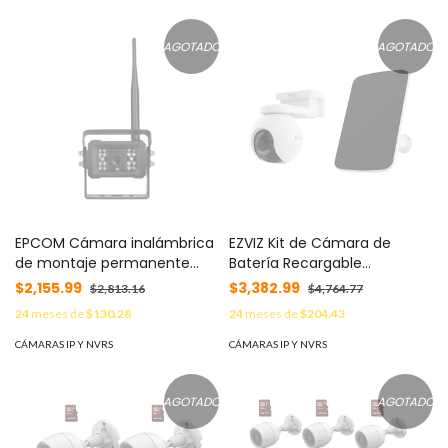
Cloud Omada SDN MOD:
EAP653UR
AGOTADO
AGOTADO
EPCOM Cámara inalámbrica
EZVIZ Kit de Cámara de
de montaje permanente
Batería Recargable
para kit EP175J MOD:
10400mAh y Panel Solar /
$2,155.99
$3,382.99
$2,813.16
$4,764.77
EPC683W
Wi-Fi / Incluye 1 pieza de CS-
24
meses de
$130.28
24
meses de
$204.43
CB8 y 1 Pieza de Panel Solar
MOD: CS-CB8/SP
CÁMARAS IP Y NVRS
CÁMARAS IP Y NVRS
AGOTADO
AGOTADO