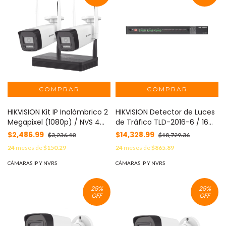
HIKVISION Kit IP Inalámbrico 2
HIKVISION Detector de Luces
Megapixel (1080p) / NVS 4
de Tráfico TLD-2016-6 / 16
Canales / 2 Cámaras Bala
Canales / RS485 / Salida DC
$2,486.99
$14,328.99
$3,236.40
$18,729.36
para Exterior con Lente 2.8
5V / SCM para Detección y
24
meses de
$150.29
24
meses de
$865.89
mm y Dual Light (30 mts IR +
Comunicación /
20 mts Luz Blanca) / Audio
Protecciones de Voltaje
CÁMARAS IP Y NVRS
CÁMARAS IP Y NVRS
Bidireccional (Micrófono y
MOD: TLD-2016-6
Bocina) / Soporta Micro SD
29
%
29
%
de 512 GB MOD: NKS422W0H
OFF
OFF