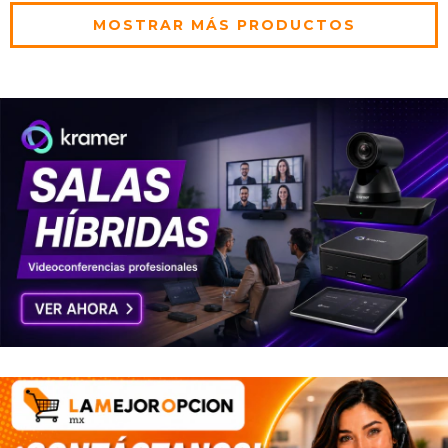
HUMAN-BODY-DETECTION /
PREVENTION+COLOR-
MOSTRAR MÁS PRODUCTOS
ONVIF / IP67 / IK10 / 3-AXIS /
RETRIEVAL / ONVIF / NDAA /
METAL+PLASTICO / ULTRA265
IP67 / METAL+PLASTICO /
/ MODO-CORREDOR / LUZ-
SERIE-PRIME-II / 12VCD / POE-
BLANCA-30MTS-LUZ-CALIDA-
AF / ULTRA265 / MODO-
30MTS / ULTRA-MOTION-
CORREDOR MOD: IPC3614SS-
DETECTION MOD: IPC3528LE-
ADF28K-I1
ADF28K-WP