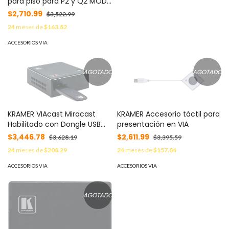
para piso para P2 y Q2 MOD:
83060613
$2,710.99
$3,522.99
24
meses de
$163.82
ACCESORIOS VIA
AGOTADO
AGOTADO
KRAMER Accesorio táctil para
KRAMER VIAcast Miracast
presentación en VIA
Habilitado con Dongle USB
para dispositivos VIA
$2,611.99
$3,446.78
$3,395.59
$3,628.19
24
meses de
$157.84
24
meses de
$208.29
ACCESORIOS VIA
ACCESORIOS VIA
AGOTADO