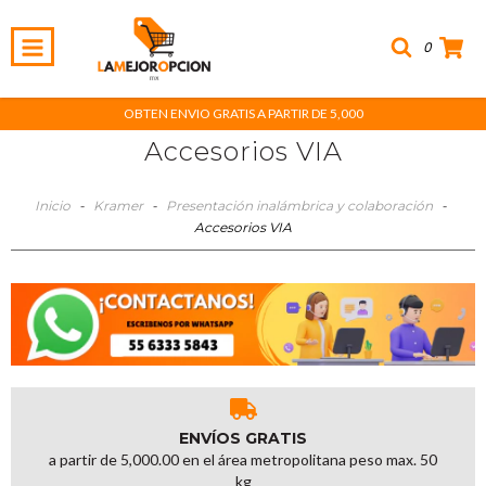
0
OBTEN ENVIO GRATIS A PARTIR DE 5,000
Accesorios VIA
Inicio
-
Kramer
-
Presentación inalámbrica y colaboración
-
Accesorios VIA
ENVÍOS GRATIS
a partir de 5,000.00 en el área metropolitana peso max. 50
kg