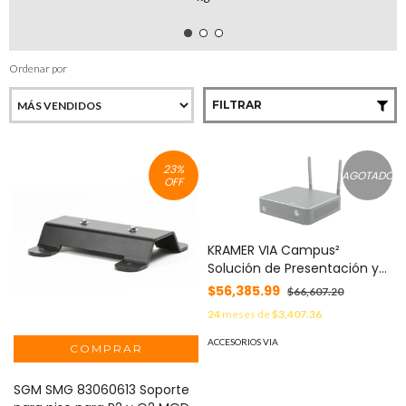
Ordenar por
FILTRAR
23
%
AGOTADO
OFF
KRAMER VIA Campus²
Solución de Presentación y
Colaboración Inalámbrica
$56,385.99
$66,607.20
4K60 para educación,
24
meses de
$3,407.36
formación o cualquier
espacio de reunión.
ACCESORIOS VIA
SGM SMG 83060613 Soporte