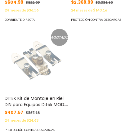
A MOD: BGW40
$604.99
$2,368.99
$852.09
$3,336.60
24
meses de
$36.56
24
meses de
$143.16
CORRIENTE DIRECTA
PROTECCIÓN CONTRA DESCARGAS
AGOTADO
DITEK Kit de Montaje en Riel
DIN para Equipos Ditek MOD:
DTK-DRK
$407.57
$567.18
24
meses de
$24.63
PROTECCIÓN CONTRA DESCARGAS