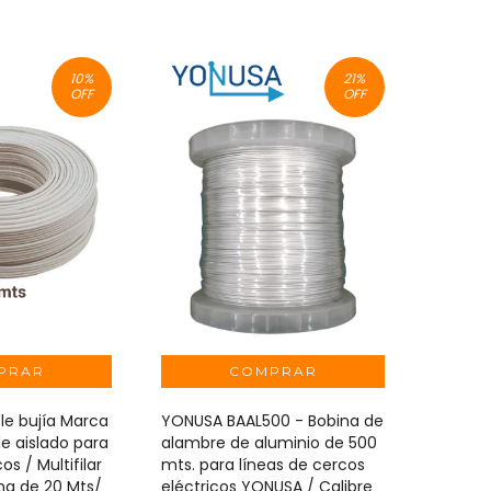
10
%
21
%
OFF
OFF
le bujía Marca
YONUSA BAAL500 - Bobina de
e aislado para
alambre de aluminio de 500
os / Multifilar
mts. para líneas de cercos
na de 20 Mts/
eléctricos YONUSA / Calibre