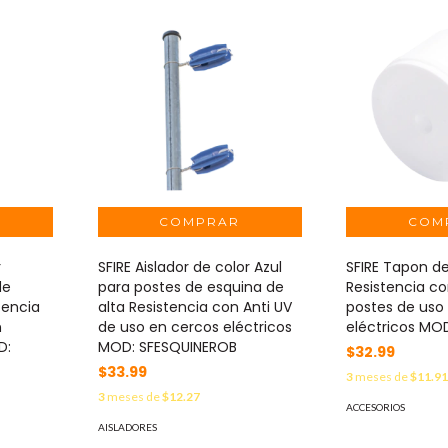
r
SFIRE Aislador de color Azul
SFIRE Tapon de
de
para postes de esquina de
Resistencia co
tencia
alta Resistencia con Anti UV
postes de uso
n
de uso en cercos eléctricos
eléctricos M
D:
MOD: SFESQUINEROB
$32.99
$33.99
3
meses de
$11.9
3
meses de
$12.27
ACCESORIOS
AISLADORES