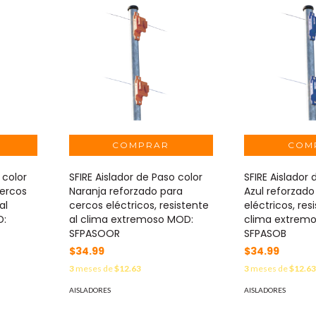
 color
SFIRE Aislador de Paso color
SFIRE Aislador
cercos
Naranja reforzado para
Azul reforzado
al
cercos eléctricos, resistente
eléctricos, res
D:
al clima extremoso MOD:
clima extrem
SFPASOOR
SFPASOB
$34.99
$34.99
3
meses de
$12.63
3
meses de
$12.6
AISLADORES
AISLADORES