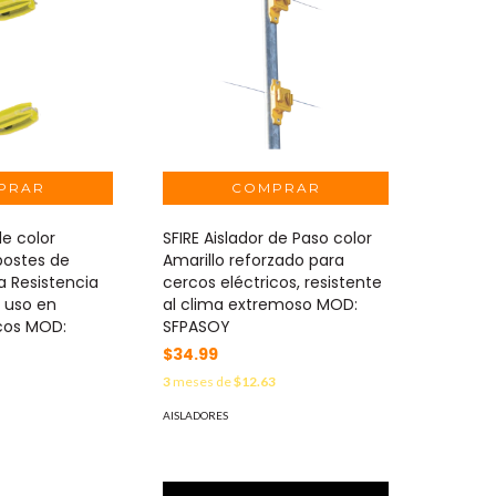
de color
SFIRE Aislador de Paso color
postes de
Amarillo reforzado para
a Resistencia
cercos eléctricos, resistente
e uso en
al clima extremoso MOD:
icos MOD:
SFPASOY
$34.99
3
meses de
$12.63
7
AISLADORES