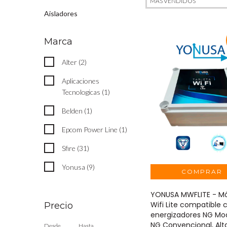
Aisladores
Marca
Alter (2)
Aplicaciones
Tecnologicas (1)
Belden (1)
Epcom Power Line (1)
Sfire (31)
Yonusa (9)
YONUSA MWFLITE - M
Wifi Lite compatible 
Precio
energizadores NG Mod
NG Convencional, Alt
Desde
Hasta