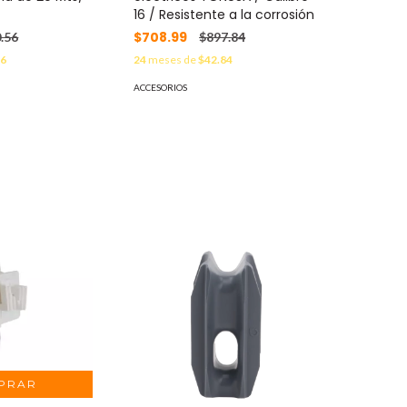
16 / Resistente a la corrosión
$708.99
.56
$897.84
66
24
meses de
$42.84
ACCESORIOS