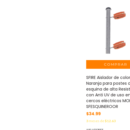
SFIRE Aislador de colo
Naranja para postes 
esquina de alta Resis
con Anti UV de uso e
cercos eléctricos MO
SFESQUINEROOR
$34.99
3
meses de
$12.63
AISLADORES