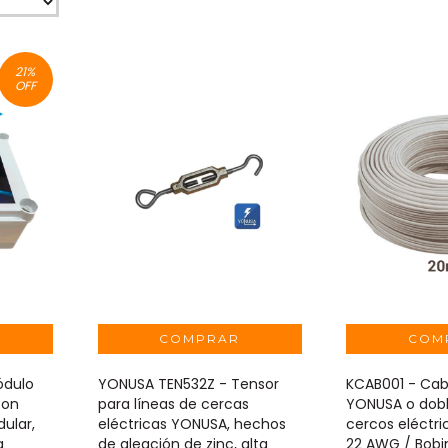
21
%
OFF
ódulo
YONUSA TEN532Z - Tensor
KCAB001 - Cab
con
para líneas de cercas
YONUSA o dobl
ular,
eléctricas YONUSA, hechos
cercos eléctric
a
de aleación de zinc, alta
22 AWG / Bobi