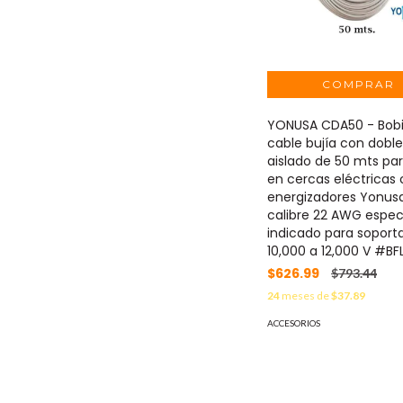
YONUSA CDA50 - Bob
cable bujía con doble
aislado de 50 mts pa
en cercas eléctricas
energizadores Yonus
calibre 22 AWG espec
indicado para soport
10,000 a 12,000 V #BF
$626.99
$793.44
24
meses de
$37.89
ACCESORIOS