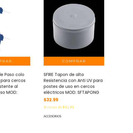
 de Paso colo
SFIRE Tapon de alta
 para cercos
Resistencia con Anti UV para
istente al
postes de uso en cercos
oso MOD:
eléctricos MOD: SFTAPONG
$32.99
3
meses de
$11.91
3
ACCESORIOS