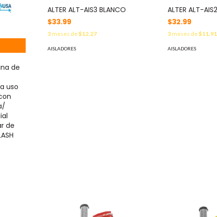
ALTER ALT-AIS3 BLANCO
ALTER ALT-AIS
$33.99
$32.99
3
meses de
$12.27
3
meses de
$11.9
AISLADORES
AISLADORES
ina de
ra uso
 con
a/
ial
ar de
LASH