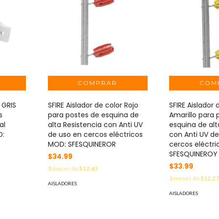
 GRIS
SFIRE Aislador de color Rojo
SFIRE Aislador 
s
para postes de esquina de
Amarillo para 
al
alta Resistencia con Anti UV
esquina de alt
D:
de uso en cercos eléctricos
con Anti UV d
MOD: SFESQUINEROR
cercos eléctr
SFESQUINEROY
$34.99
$33.99
3
meses de
$12.63
3
meses de
$12.2
AISLADORES
AISLADORES