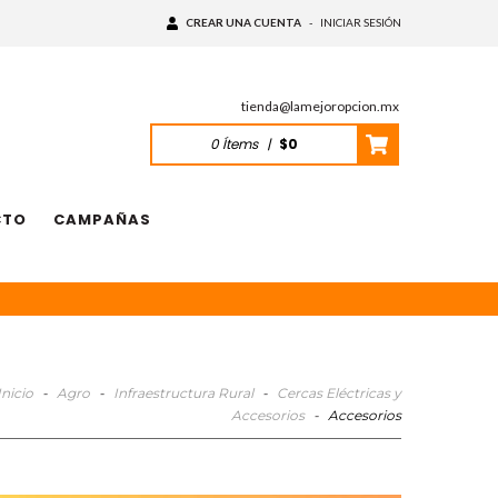
CREAR UNA CUENTA
-
INICIAR SESIÓN
tienda@lamejoropcion.mx
0
Ítems
|
$0
CTO
CAMPAÑAS
Inicio
-
Agro
-
Infraestructura Rural
-
Cercas Eléctricas y
Accesorios
-
Accesorios