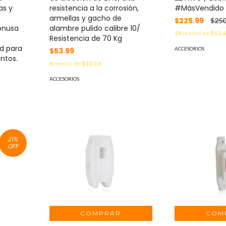
as y
resistencia a la corrosión,
#MásVendido
armellas y gacho de
$225.99
$250
Yonusa
alambre pulido calibre 10/
24
meses de
$13.
Resistencia de 70 Kg
id para
ACCESORIOS
$53.99
ntos.
6
meses de
$10.16
ACCESORIOS
21
%
OFF