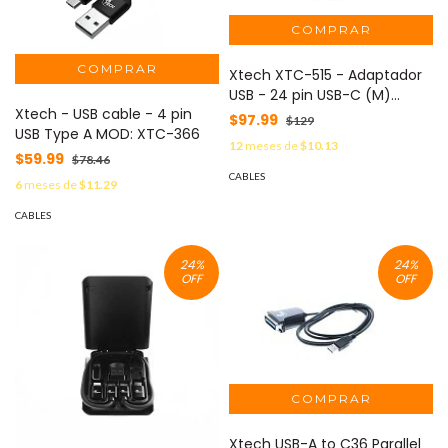
Xtech XTC-515 - Adaptador
USB - 24 pin USB-C (M)
Xtech - USB cable - 4 pin
reversible a USB Tipo A (H)
$97.99
$129
USB Type A MOD: XTC-366
MOD: XTC-515
12
meses de
$10.13
$59.99
$78.46
CABLES
6
meses de
$11.29
CABLES
24
%
24
%
OFF
OFF
Xtech USB-A to C36 Parallel