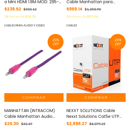
a Mini HDMI 1.8M MOD: 295-
Cable Manhattan para
880
Monitor SVGA HD15 M-M 30m
$236.52
$959.14
$333.12
$1,350.90
Color Negro MOD: 337342
24
meses de
$14.29
24
meses de
$57.96
CABLES PARA AUDIO Y VIDEO
CABLES
23
%
29
%
OFF
OFF
MANHATTAN (INTRACOM)
NEXXT SOLUTIONS Cable
Cable Manhattan Audio
Nexxt Solutions Cat5e UTP
Estéreo con Recubrimiento
100MHz 4P CM 305m 24AWG
$25.30
$2,896.27
$32.69
$4,079.25
Textil 3.5mm 1m Color Rosa-
Negro MOD: AB355NXT07