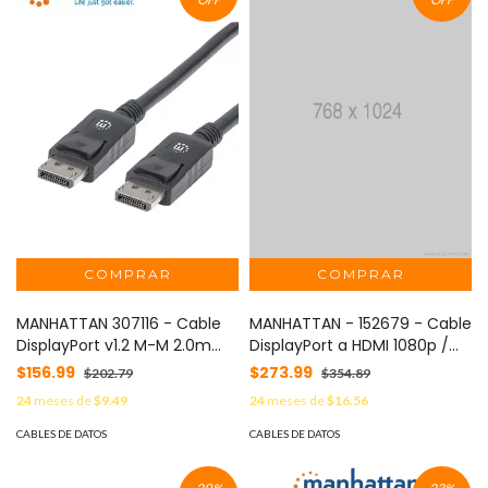
MANHATTAN 307116 - Cable
MANHATTAN - 152679 - Cable
DisplayPort v1.2 M-M 2.0m
DisplayPort a HDMI 1080p /
Negro 4K60Hz
Cable DisplayPort Macho a
$156.99
$273.99
$202.79
$354.89
HDMI Macho, 1.8 m, negro
24
meses de
$9.49
24
meses de
$16.56
CABLES DE DATOS
CABLES DE DATOS