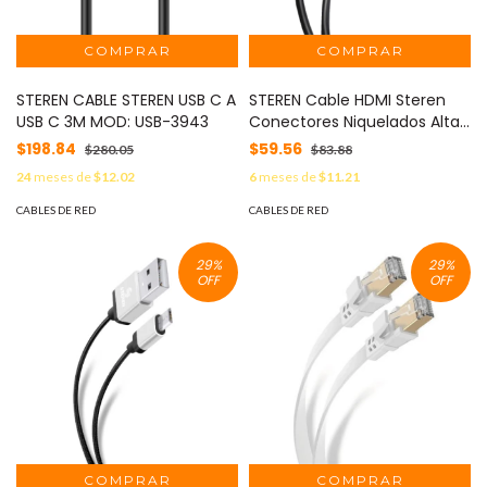
STEREN CABLE STEREN USB C A
STEREN Cable HDMI Steren
USB C 3M MOD: USB-3943
Conectores Niquelados Alta
Velocidad 90cm Color Negro
$198.84
$59.56
$280.05
$83.88
MOD: 206-843
24
meses de
$12.02
6
meses de
$11.21
CABLES DE RED
CABLES DE RED
29
%
29
%
OFF
OFF