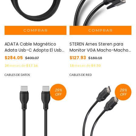
ADATA Cable Magnético
STEREN Arnes Steren para
Adata Usb-C Adopta El Usb
Monitor VGA Macho-Macho
3.2 Gen2 Estandar Velocidad
DB15 1.8M MOD: 506-070
$284.05
$127.93
$400.07
$180.18
De Transferencia De Datos
24
meses de
$17.16
18
meses de
$9.50
De 10 Gbps Color Negro MOD:
CACCU3-100W-100AN-BK
CABLES DE DATOS
CABLES DE RED
29
%
29
%
OFF
OFF