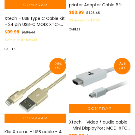
printer Adapter Cable 6ft
XTC-318 MOD: XTC-318
$93.99
$123.68
Xtech - USB type C Cable Kit
12
meses de
$9.72
- 24 pin USB-C MOD: XTC-
CABLES
570
$99.99
$131.66
12
meses de
$10.34
CABLES
24
%
24
%
OFF
OFF
Xtech - Video / audio cable
- Mini DisplayPort MOD: XTC-
Klip Xtreme - USB cable - 4
357