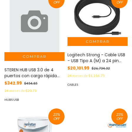
OFF
OFF
Logitech Strong - Cable USB
- USB Tipo A (M) a 24 pin
USB-C (M) MOD: 939-001802
$20,101.99
$26,734.32
STEREN HUB USB 3.0 de 4
puertos con carga rápida
24
meses de
$1,214.75
MOD: USB-5232-NEGRO
$342.99
$454.85
CABLES
24
meses de
$20.73
HUBS USB
23
%
23
%
OFF
OFF