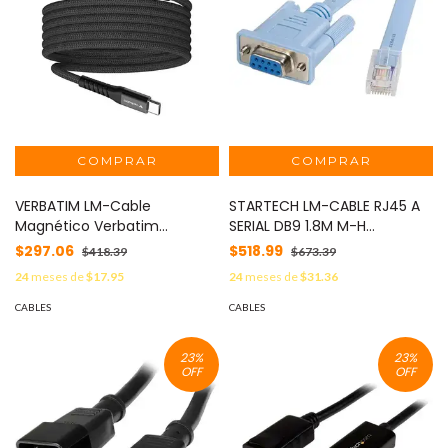
VERBATIM LM-Cable
STARTECH LM-CABLE RJ45 A
Magnético Verbatim
SERIAL DB9 1.8M M-H
Compacto 100W 12cm Color
STARTECH.COM MOD:
$297.06
$518.99
$418.39
$673.39
Negro MOD: 31863
DB9CONCABL6
24
meses de
$17.95
24
meses de
$31.36
CABLES
CABLES
23
%
23
%
OFF
OFF