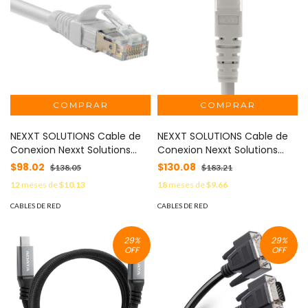
NEXXT SOLUTIONS Cable de
NEXXT SOLUTIONS Cable de
Conexion Nexxt Solutions
Conexion Nexxt Solutions
U/UTP Cat6A 90 cm LSZH
U/UTP Cat6 3 Mts LSZH
$98.02
$130.08
$138.05
$183.21
(Compuesto sin Halogeno
(Compuesto sin Halogeno
12
meses de
$10.13
18
meses de
$9.66
de Baja Toxicidad) Gris MOD:
de Baja Toxicidad) Gris MOD:
AB362NXT06
AB361NXT40
CABLES DE RED
CABLES DE RED
29
%
29
%
OFF
OFF