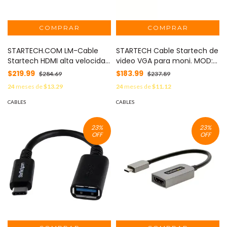
STARTECH.COM LM-Cable
STARTECH Cable Startech de
Startech HDMI alta velocidad
video VGA para moni. MOD:
50cm m-m negro MOD:
MXT101MM
$219.99
$183.99
$284.69
$237.89
HDMM50CM
24
meses de
$13.29
24
meses de
$11.12
CABLES
CABLES
23
%
23
%
OFF
OFF