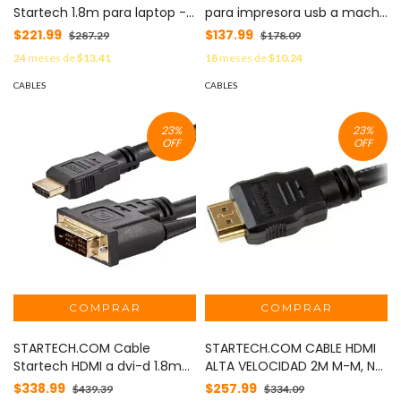
Startech 1.8m para laptop -
para impresora usb a macho
NEMA 15P a C5 MOD:
a usb b macho MOD:
$221.99
$137.99
$287.29
$178.09
PXT101NB3S
USB2HAB3M
24
meses de
$13.41
18
meses de
$10.24
CABLES
CABLES
23
%
23
%
OFF
OFF
STARTECH.COM Cable
STARTECH.COM CABLE HDMI
Startech HDMI a dvi-d 1.8m
ALTA VELOCIDAD 2M M-M, NG.
m-m negro MOD:
STARTECH.COM MOD:
$338.99
$257.99
$439.39
$334.09