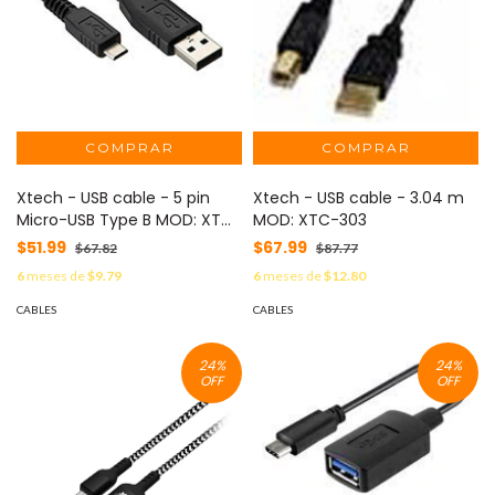
Xtech - USB cable - 5 pin
Xtech - USB cable - 3.04 m
Micro-USB Type B MOD: XTC-
MOD: XTC-303
322
$51.99
$67.99
$67.82
$87.77
6
meses de
$9.79
6
meses de
$12.80
CABLES
CABLES
24
%
24
%
OFF
OFF