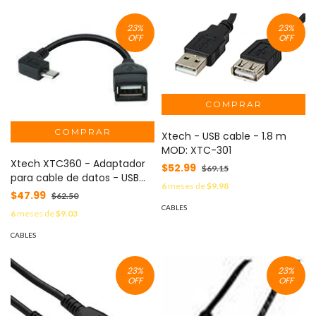
23
%
23
%
OFF
OFF
Xtech - USB cable - 1.8 m
MOD: XTC-301
Xtech XTC360 - Adaptador
$52.99
$69.15
para cable de datos - USB
6
meses de
$9.98
hembra a Micro-USB tipo B
$47.99
$62.50
macho MOD: XTC-360
CABLES
6
meses de
$9.03
CABLES
23
%
23
%
OFF
OFF