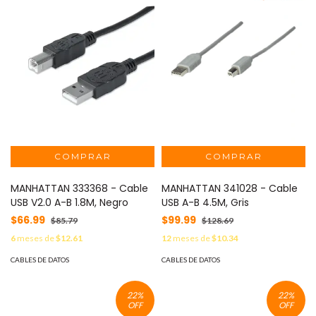
MANHATTAN 333368 - Cable
MANHATTAN 341028 - Cable
USB V2.0 A-B 1.8M, Negro
USB A-B 4.5M, Gris
$66.99
$99.99
$85.79
$128.69
6
meses de
$12.61
12
meses de
$10.34
CABLES DE DATOS
CABLES DE DATOS
22
%
22
%
OFF
OFF