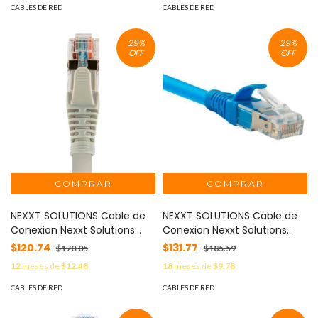
AB361NXT39
AB362NXT07
CABLES DE RED
CABLES DE RED
29
%
29
%
OFF
OFF
NEXXT SOLUTIONS Cable de
NEXXT SOLUTIONS Cable de
Conexion Nexxt Solutions
Conexion Nexxt Solutions
S/FTPCat6A 90 cm LSZH Gris
U/UTP Cat6A 2 10 Mts LSZH
$120.74
$131.77
$170.05
$185.59
MOD: AB362NXT08
(Compuesto sin Halogeno
12
meses de
$12.48
18
meses de
$9.78
de Baja Toxicidad) Azul MOD:
AB362NXT05
CABLES DE RED
CABLES DE RED