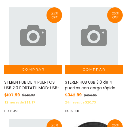
23
%
25
%
OFF
OFF
STEREN HUB DE 4 PUERTOS
STEREN HUB USB 3.0 de 4
USB 2.0 PORTATIL MOD: USB-
puertos con carga rápida
520
MOD: USB-5232-BLANCO
$107.99
$342.99
$140.97
$454.85
12
meses de
$11.17
24
meses de
$20.73
HUBS USB
HUBS USB
25
%
25
%