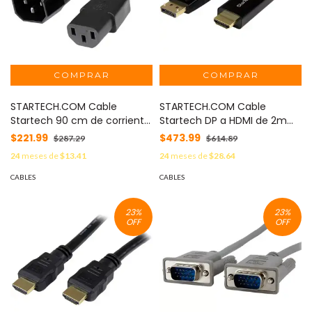
STARTECH.COM Cable
STARTECH.COM Cable
Startech 90 cm de corriente
Startech DP a HDMI de 2m
para C14-C MOD: PXT100143
Ultra 4K Negro. MOD:
$221.99
$473.99
$287.29
$614.89
DP2HDMM2MB
24
meses de
$13.41
24
meses de
$28.64
CABLES
CABLES
23
%
23
%
OFF
OFF