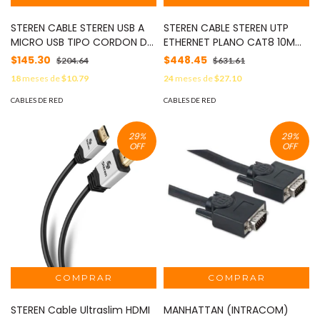
STEREN CABLE STEREN USB A
STEREN CABLE STEREN UTP
MICRO USB TIPO CORDON DE
ETHERNET PLANO CAT8 10M
1M MOD: USB-347
MOD: 380-510BL
$145.30
$448.45
$204.64
$631.61
18
meses de
$10.79
24
meses de
$27.10
CABLES DE RED
CABLES DE RED
29
%
29
%
OFF
OFF
STEREN Cable Ultraslim HDMI
MANHATTAN (INTRACOM)