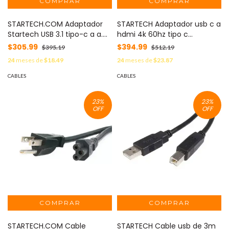
STARTECH.COM Adaptador
STARTECH Adaptador usb c a
Startech USB 3.1 tipo-c a a.
hdmi 4k 60hz tipo c
MOD: USB31CAADP
convertidor modo alt MOD:
$305.99
$394.99
$395.19
$512.19
USBC-HDMI-CDP2HD4K60
24
meses de
$18.49
24
meses de
$23.87
CABLES
CABLES
23
%
23
%
OFF
OFF
STARTECH.COM Cable
STARTECH Cable usb de 3m