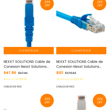
29
%
29
%
OFF
OFF
NEXXT SOLUTIONS Cable de
NEXXT SOLUTIONS Cable de
Conexion Nexxt Solutions
Conexion Nexxt Solutions
UTP Cat6 30 cm CM Type
S/FTP Cat6A 90 cm LSZH Azul
$47.90
$121
$67.46
$170.42
Azul MOD: AB361NXT35
MOD: AB362NXT02
6
meses de
$9.02
12
meses de
$12.51
CABLES DE RED
CABLES DE RED
29
%
29
%
OFF
OFF