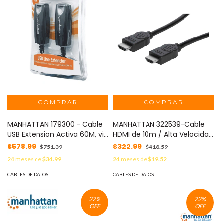
MANHATTAN 179300 - Cable
MANHATTAN 322539-Cable
USB Extension Activa 60M, via
HDMI de 10m / Alta Velocidad
RJ45
/ Macho a macho / Blindado
$578.99
$322.99
$751.39
$418.59
/ Resolución de 1080p / Color
24
meses de
$34.99
24
meses de
$19.52
intenso / Hasta 10.2Gbps a
340MHz / Terminales en
CABLES DE DATOS
CABLES DE DATOS
PVC/ Color negro
22
%
22
%
OFF
OFF