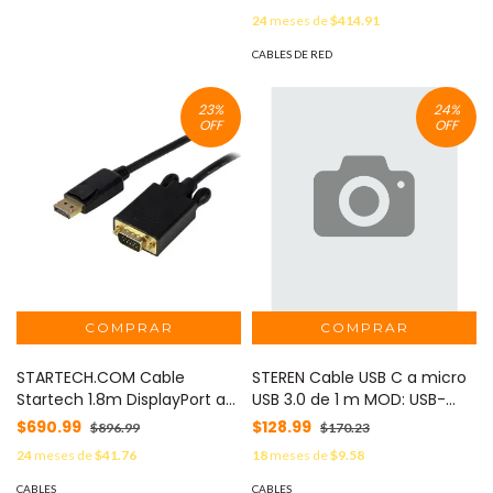
23 AWG / 1,000 pies (305
24
meses de
$414.91
metros) / Azul
CABLES DE RED
23
%
24
%
OFF
OFF
STARTECH.COM Cable
STEREN Cable USB C a micro
Startech 1.8m DisplayPort a
USB 3.0 de 1 m MOD: USB-
VG ctivo MOD: DP2VGAMM6B
3970
$690.99
$128.99
$896.99
$170.23
24
meses de
$41.76
18
meses de
$9.58
CABLES
CABLES