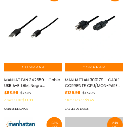
MANHATTAN 342650 - Cable
MANHATTAN 300179 - CABLE
USB A-B 1.8M, Negro
CORRIENTE CPU/MON-PARED
Economico
1.8M
$58.99
$129.99
$75.39
$167.69
6
meses de
$11.11
18
meses de
$9.65
CABLES DE DATOS
CABLES DE DATOS
23
%
23
%
OFF
OFF