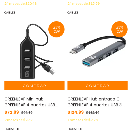
HDMIDVIMM6
HDMM2M
24
meses de
$20.48
24
meses de
$15.59
CABLES
CABLES
23
%
23
%
OFF
OFF
GREENLEAF Mini hub
GREENLEAF Hub entrada C
GREENLEAF 4 puertos USB
GREENLEAF 4 puertos USB 3.0
color negro MOD: 18-3505
plateado MOD: 18-3512
$72.99
$124.99
$94.89
$162.49
9
meses de
$9.62
18
meses de
$9.28
HUBS USB
HUBS USB