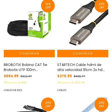
14
%
23
%
OFF
OFF
BROBOTIX Bobina CAT 5e
STARTECH Cable hdmi de
Brobotix UTP 100m
alta velocidad 91cm 2x hdmi
exteriornegra MOD: 055100
macho color negro MOD:
$694.99
$376.99
$812.49
$488.79
USB31CCV1M
24
meses de
$42
24
meses de
$22.78
CABLES DE RED
CABLES
29
%
23
%
OFF
OFF