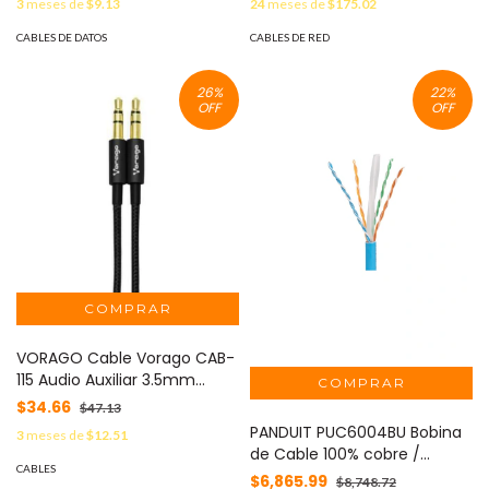
3
meses de
$9.13
24
meses de
$175.02
Morado MOD: 352826
CABLES DE DATOS
CABLES DE RED
26
%
22
%
OFF
OFF
VORAGO Cable Vorago CAB-
115 Audio Auxiliar 3.5mm
Metálico 1m Color MOD: AC-
$34.66
$47.13
365810-4
PANDUIT PUC6004BU Bobina
3
meses de
$12.51
de Cable 100% cobre /
CABLES
Categoría 6 / UTP / 4 Pares /
$6,865.99
$8,748.72