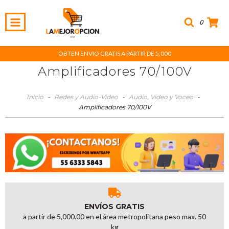
0
OBTEN ENVIO GRATIS A PARTIR DE 5,000
Amplificadores 70/100V
Inicio
-
Redes y Audio-Video
-
Audio, Video y Voceo
-
Amplificadores 70/100V
ENVÍOS GRATIS
a partir de 5,000.00 en el área metropolitana peso max. 50
kg