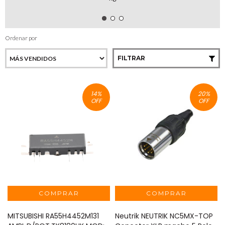
Ordenar por
FILTRAR
14
%
20
%
OFF
OFF
MITSUBISHI RA55H4452M131
Neutrik NEUTRIK NC5MX-TOP