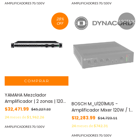
AMPLIFICADORES 70/100V
AMPLIFICADORES 70/100V
28
%
AGOTADO
OFF
YAMAHA Mezclador
Amplificador | 2 zonas | 120w
BOSCH M_U1201MUS -
a 70/100V | 100w a 8Ω | DSP
$32,471.99
Amplificador Mixer 120W / 1
$45,227.33
Integrado MOD: MA2120
Canal / US
$12,283.99
24
meses de
$1,962.26
$14,723.11
24
meses de
$742.31
AMPLIFICADORES 70/100V
AMPLIFICADORES 70/100V