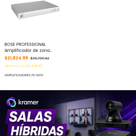
BOSE PROFESSIONAL
Amplificador de zona
integrado | FreeSpace |
$21,824.99
$30,739.42
2x120W | Clase D | Baja
24
meses de
$1,318.87
impedancia MOD: IZA2120LZ
AMPLIFICADORES 70/100V