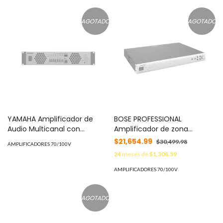
AGOTADO
AGOTADO
YAMAHA Amplificador de
BOSE PROFESSIONAL
Audio Multicanal con
Amplificador de zona
Conexión Análoga / DANTE |
integrado | FreeSpace |
$21,654.99
$30,499.98
AMPLIFICADORES 70/100V
8 Canales, 280W | 8 OHMS |
2x120W | 70/100V MOD:
24
meses de
$1,308.59
70/100V MOD: XMV8280-D
IZA2120HZ
AMPLIFICADORES 70/100V
AGOTADO