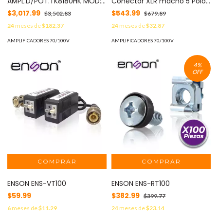
AMPL.D/POT.TK8180HK MOD:
Conector XLR macho 5 Polos
RA55-H4452-M13
para uso en exterior MOD:
$3,017.99
$543.99
$3,502.83
$679.89
NC5MX-TOP
24
meses de
$182.37
24
meses de
$32.87
AMPLIFICADORES 70/100V
AMPLIFICADORES 70/100V
4
%
OFF
ENSON ENS-VT100
ENSON ENS-RT100
$59.99
$382.99
$399.77
6
meses de
$11.29
24
meses de
$23.14