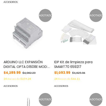
/ Batería reemplazable /
ACCESORIOS
Alcance: 25-30m
AGOTADO
AGOTADO
ARDUINO LLC EXPANSIÓN
IDP Kit de limpieza para
DIGITAL OPTA D1608E MOD:
SMART70 659217
AFX00005
$4,289.99
$1,093.99
$6,042.23
$1,425.06
24
meses de
$259.24
24
meses de
$66.11
ACCESORIOS
ACCESORIOS
AGOTADO
AGOTADO