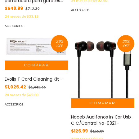
perforadora para gafetes
24
meses de
$402.40
MOD: MX60077
$548.99
$712.39
ACCESORIOS
24
meses de
$33.18
ACCESORIOS
29
%
23
%
OFF
OFF
Evolis T Card Cleaning Kit -
$1,026.42
$1,445.66
24
meses de
$62.03
ACCESORIOS
Naceb Audifonos In-Ear Usb-
C C/Control Na-0321 -
$126.99
$165.09
18
meses de
$9.43