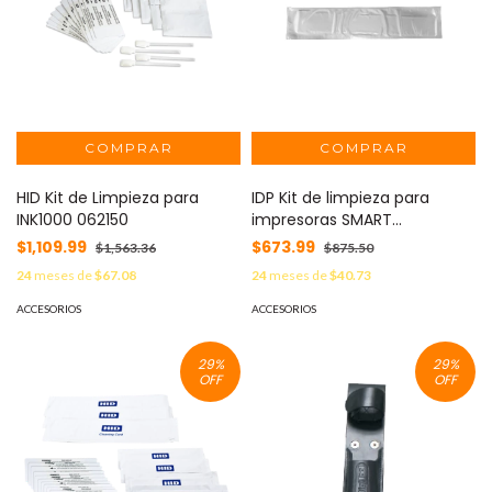
HID Kit de Limpieza para
IDP Kit de limpieza para
INK1000 062150
impresoras SMART
21,30,31/50/51 / Incluye 10
$1,109.99
$673.99
$1,563.36
$875.50
servicios 659909
24
meses de
$67.08
24
meses de
$40.73
ACCESORIOS
ACCESORIOS
29
%
29
%
OFF
OFF