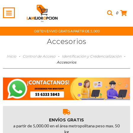
0
OBTEN ENVIO GRATIS A PARTIR DE 5,000
Accesorios
Inicio
-
Control de Acceso
-
Identificación y Credencialización
-
Accesorios
ENVÍOS GRATIS
a partir de 5,000.00 en el área metropolitana peso max. 50
kg