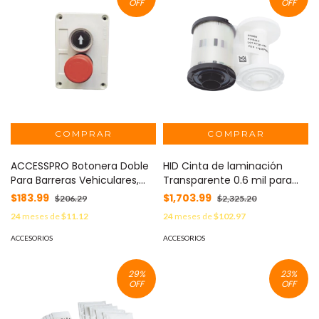
OFF
OFF
ACCESSPRO Botonera Doble
HID Cinta de laminación
Para Barreras Vehiculares,
Transparente 0.6 mil para
Operadores Corredizos y
HDP5000 con laminación
$183.99
$1,703.99
$206.29
$2,325.20
Abatibles / Botón de Stop
/Compatible con DTC4500e,
24
meses de
$11.12
24
meses de
$102.97
Enclavado MOD: XBS-SW-23
DTC4500, HDP5000,
HDP8500/ Capacidad de 250
ACCESORIOS
ACCESORIOS
laminados por un solo lado.
MOD: 82600
29
%
23
%
OFF
OFF