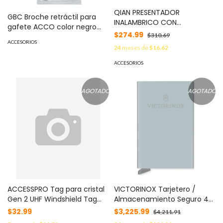
QIAN PRESENTADOR
GBC Broche retráctil para
INALAMBRICO CON
gafete ACCO color negro
APUNTADOR LASER -
$274.99
$310.69
MOD: MX02303
RECEPTOR USB 2.4 GHZ,
ACCESORIOS
24
meses de
$16.62
DISTANCIA HASTA LUZ 200MT,
Y 100 MTS PARA CONTROL,
ACCESORIOS
BATERIAS AAA, QLP-200
AGOTADO
AGOTADO
ACCESSPRO Tag para cristal
VICTORINOX Tarjetero /
Gen 2 UHF Windshield Tag
Almacenamiento Seguro 4-
Tamperproof W 26 MOD:
6 Tarjetas / Aluminio
$32.99
$3,225.99
$4,211.91
9945946
Duradero / Protección RFID /