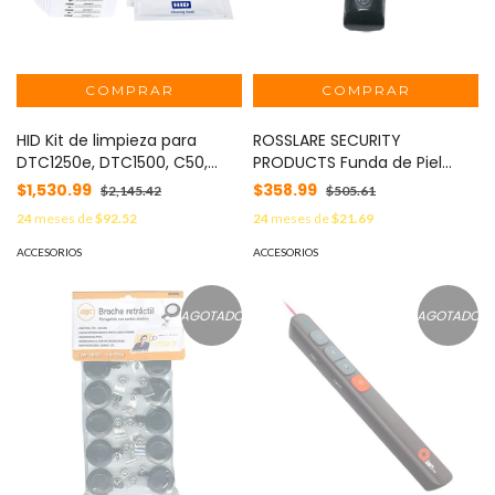
HID Kit de limpieza para
ROSSLARE SECURITY
DTC1250e, DTC1500, C50,
PRODUCTS Funda de Piel
DTC1000Me, DTC4250e,
Para Cinturón, Compatible
$1,530.99
$358.99
$2,145.42
$505.61
DTC1000, DTC4000, incluye
con Lector GC-01 DigiTool
24
meses de
$92.52
24
meses de
$21.69
10 servicios 086177
MOD: GA-06
ACCESORIOS
ACCESORIOS
AGOTADO
AGOTADO