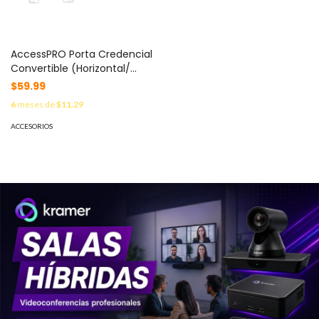
AccessPRO Porta Credencial
Convertible (Horizontal/
Vertical) / Transparente
$59.99
1840-3010
6
meses de
$11.29
ACCESORIOS