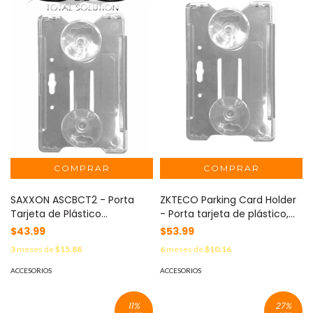
SAXXON ASCBCT2 - Porta
ZKTECO Parking Card Holder
Tarjeta de Plástico
- Porta tarjeta de plástico,
Transparente / Compatible
compatible con tarjetas de 1
$43.99
$53.99
con Tarjetas o TAG SAXXON
mm, unitario
3
meses de
$15.88
6
meses de
$10.16
de PVC
ACCESORIOS
ACCESORIOS
11
%
27
%