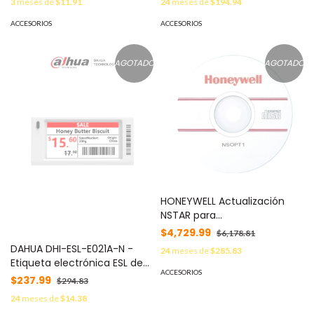
3
meses de
$11.91
24
meses de
$194.94
Sistema Deslizamiento
Patentado / Victorinox MOD:
ACCESORIOS
ACCESORIOS
612679
AGOTADO
AGOTADO
HONEYWELL Actualización
NSTAR para
credencialización MOD:
$4,729.99
$6,178.81
NSOPT1
DAHUA DHI-ESL-E021A-N -
24
meses de
$285.83
Etiqueta electrónica ESL de
ACCESORIOS
2.1" / Bluetooth 5.1 / Indicador
$237.99
$294.83
LED / Colores: Negro, Blanco
24
meses de
$14.38
y Rojo / Resolución 152 x 296