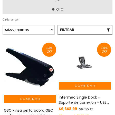
Ordenar por
FILTRAR
23
%
25
%
OFF
OFF
Intermec Single Dock -
Soporte de conexión - USB
MOD: 871-228-301
$6,658.99
$8,855.13
GBC Pinza perforadora GBC