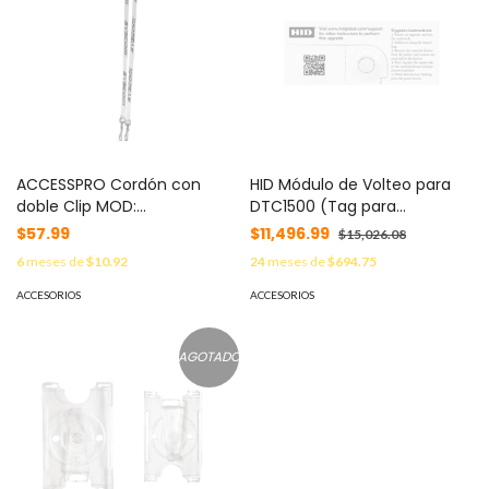
ACCESSPRO Cordón con
HID Módulo de Volteo para
doble Clip MOD:
DTC1500 (Tag para
ACCESSLANSYSR2
actualización en Campo)
$57.99
$11,496.99
$15,026.08
047736
6
meses de
$10.92
24
meses de
$694.75
ACCESORIOS
ACCESORIOS
AGOTADO