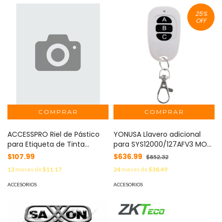
25
%
OFF
ACCESSPRO Riel de Pástico
YONUSA Llavero adicional
para Etiqueta de Tinta
para SYS12000/127AFV3 MOD:
Electrónica / AccessPRO /
KEYFOBAFV3
$107.99
$636.99
$852.32
Compatible con 1.54" - 2.13" -
12
meses de
$11.17
24
meses de
$38.49
2.36" - 2.9" / 1 Metro MOD:
RAILZKC1
ACCESORIOS
ACCESORIOS