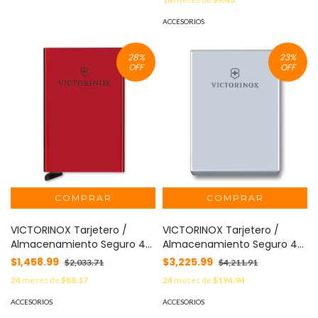
ACCESORIOS
28
%
23
%
OFF
OFF
VICTORINOX Tarjetero /
VICTORINOX Tarjetero /
Almacenamiento Seguro 4-
Almacenamiento Seguro 4-
6 Tarjetas / Aluminio
6 Tarjetas / Aluminio
$1,458.99
$3,225.99
$2,033.71
$4,211.91
Duradero / Protección RFID /
Duradero / Protección RFID /
24
meses de
$88.17
24
meses de
$194.94
Sistema Deslizamiento
Sistema Deslizamiento
Patentado / Rojo. MOD: 612-
Patentado / Gris Claro. MOD:
ACCESORIOS
ACCESORIOS
676
612678