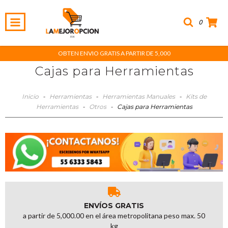
0
OBTEN ENVIO GRATIS A PARTIR DE 5,000
Cajas para Herramientas
Inicio
-
Herramientas
-
Herramientas Manuales
-
Kits de
Herramientas
-
Otros
-
Cajas para Herramientas
ENVÍOS GRATIS
a partir de 5,000.00 en el área metropolitana peso max. 50
kg