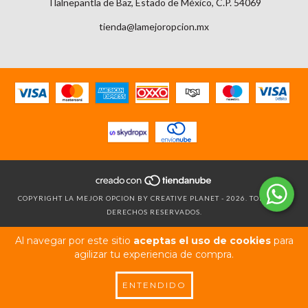
Tlalnepantla de Baz, Estado de México, C.P. 54069
tienda@lamejoropcion.mx
COPYRIGHT LA MEJOR OPCION BY CREATIVE PLANET - 2026. TODOS LOS
DERECHOS RESERVADOS.
Al navegar por este sitio
aceptas el uso de cookies
para
agilizar tu experiencia de compra.
ENTENDIDO