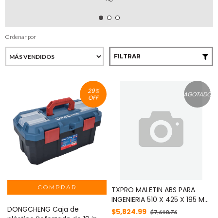
Ordenar por
FILTRAR
29
%
AGOTADO
OFF
TXPRO MALETIN ABS PARA
INGENIERIA 510 X 425 X 195 MM
DONGCHENG Caja de
4.55KG RELLENO MOD: SZ-
$5,824.99
$7,610.76