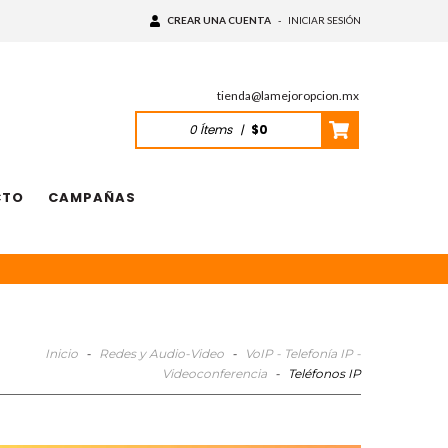
CREAR UNA CUENTA
-
INICIAR SESIÓN
tienda@lamejoropcion.mx
0
Ítems
|
$0
CTO
CAMPAÑAS
Inicio
-
Redes y Audio-Video
-
VoIP - Telefonía IP -
Videoconferencia
-
Teléfonos IP