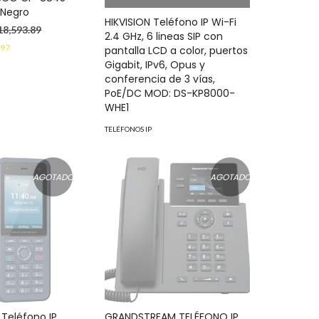
, Negro
HIKVISION Teléfono IP Wi-Fi
18,593.89
2.4 GHz, 6 lineas SIP con
.97
pantalla LCD a color, puertos
Gigabit, IPv6, Opus y
conferencia de 3 vías,
PoE/DC MOD: DS-KP8000-
WHE1
TELÉFONOS IP
AGOTADO
AGOTADO
Teléfono IP
GRANDSTREAM TELÉFONO IP