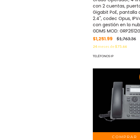
con 2 cuentas, puert
Gigabit PoE, pantalla 
2.4", codec Opus, IPV
con gestión en la nu
GDMS MOD: GRP2612
$1,251.99
$1,763.36
24
meses de
$75.66
TELÉFONOS IP