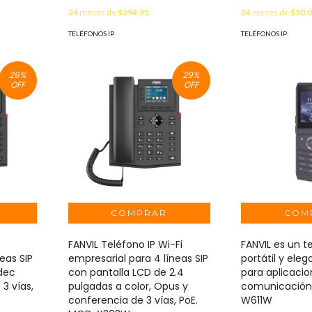
24
meses de
$294.95
24
meses de
$50.
TELÉFONOS IP
TELÉFONOS IP
29
%
29
%
OFF
OFF
FANVIL Teléfono IP Wi-Fi
FANVIL es un te
eas SIP
empresarial para 4 líneas SIP
portátil y ele
dec
con pantalla LCD de 2.4
para aplicaci
3 vías,
pulgadas a color, Opus y
comunicación
conferencia de 3 vías, PoE.
W611W