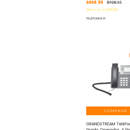
$658.99
$928.15
24
meses de
$39.82
TELÉFONOS IP
GRANDSTREAM Teléfon
Grado Operador, 4 lín