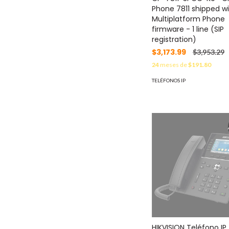
Phone 7811 shipped w
Multiplatform Phone
firmware - 1 line (SIP
registration)
$3,173.99
$3,953.29
24
meses de
$191.80
TELÉFONOS IP
HIKVISION Teléfono IP