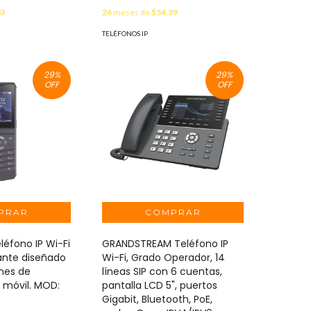
03
24
meses de
$54.39
TELÉFONOS IP
29
%
29
%
OFF
OFF
léfono IP Wi-Fi
GRANDSTREAM Teléfono IP
gante diseñado
Wi-Fi, Grado Operador, 14
ones de
líneas SIP con 6 cuentas,
 móvil. MOD:
pantalla LCD 5", puertos
Gigabit, Bluetooth, PoE,