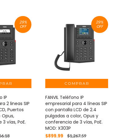
29
%
29
%
OFF
OFF
o IP
FANVIL Teléfono IP
ra 2 lineas SIP
empresarial para 4 líneas SIP
CD, Puertos
con pantalla LCD de 2.4
c Opus,
pulgadas a color, Opus y
 3 vías, PoE.
conferencia de 3 vías, PoE.
MOD: X303P
$899.99
66.18
$1,267.59