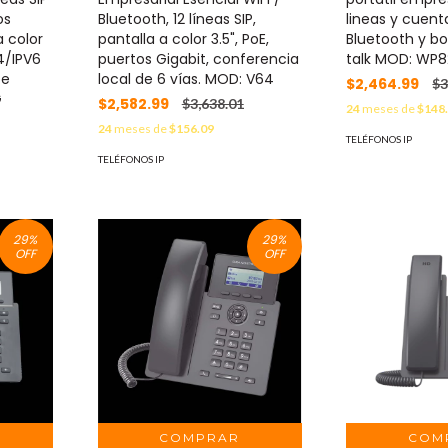
os
Bluetooth, 12 líneas SIP,
lineas y cuenta
a color
pantalla a color 3.5", PoE,
Bluetooth y b
4/IPV6
puertos Gigabit, conferencia
talk MOD: WP8
be
local de 6 vías. MOD: V64
$2,464.99
$3
G
$2,582.99
$3,638.01
24
meses de
$148
24
meses de
$156.09
TELÉFONOS IP
TELÉFONOS IP
29
%
29
%
OFF
OFF