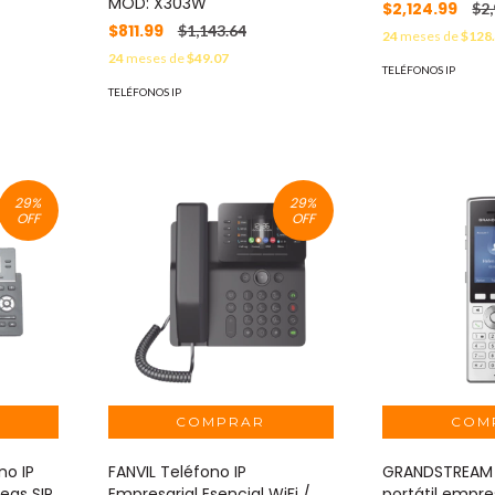
MOD: X303W
$2,124.99
$2
$811.99
$1,143.64
24
meses de
$128
24
meses de
$49.07
TELÉFONOS IP
TELÉFONOS IP
29
%
29
%
OFF
OFF
o IP
FANVIL Teléfono IP
GRANDSTREAM 
eas SIP
Empresarial Esencial WiFi /
portátil empre