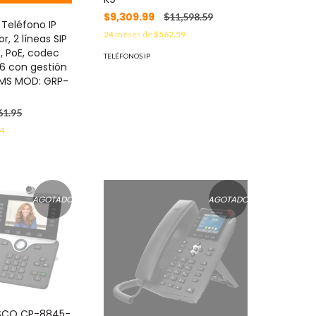
$9,309.99
$11,598.59
Teléfono IP
24
meses de
$562.59
, 2 líneas SIP
, PoE, codec
TELÉFONOS IP
V6 con gestión
DMS MOD: GRP-
61.95
14
AGOTADO
AGOTADO
ISCO CP-8845-