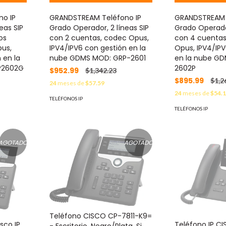
o IP
GRANDSTREAM Teléfono IP
GRANDSTREAM 
eas SIP
Grado Operador, 2 líneas SIP
Grado Operador
os
con 2 cuentas, codec Opus,
con 4 cuentas
pus,
IPV4/IPV6 con gestión en la
Opus, IPV4/IP
 en la
nube GDMS MOD: GRP-2601
en la nube G
P2602G
2602P
$952.99
$1,342.23
$895.99
$1,2
24
meses de
$57.59
24
meses de
$54.
TELÉFONOS IP
TELÉFONOS IP
AGOTADO
AGOTADO
Teléfono CISCO CP-7811-K9=
sco IP
Teléfono IP C