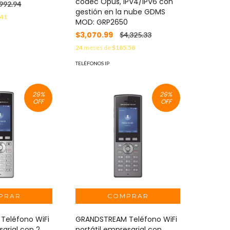
codec Opus, IPV4/IPV6 con
,992.94
gestión en la nube GDMS
.41
MOD: GRP2650
$3,070.99
$4,325.33
24
meses de
$185.58
TELÉFONOS IP
29
%
29
%
OFF
OFF
Teléfono WiFi
GRANDSTREAM Teléfono WiFi
sarial con 2
portátil empresarial con