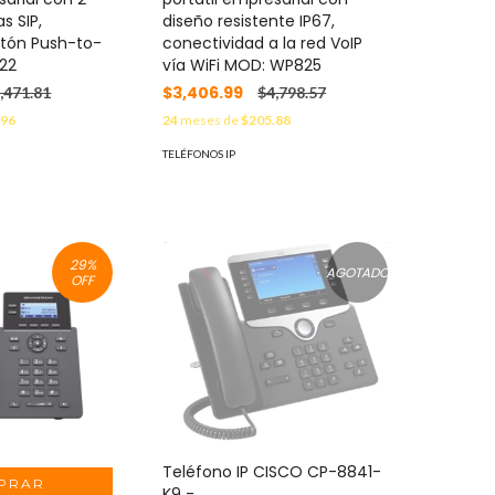
s SIP,
diseño resistente IP67,
otón Push-to-
conectividad a la red VoIP
22
vía WiFi MOD: WP825
$3,406.99
,471.81
$4,798.57
.96
24
meses de
$205.88
TELÉFONOS IP
29
%
AGOTADO
OFF
Teléfono IP CISCO CP-8841-
K9 -