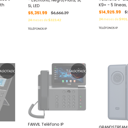
- Escritorio, Negro/Plata, Si,
ith
K9= - 5 líneas
Si, LED
$14,925.99
$
$5,351.99
$6,666.39
24
meses de
$901
24
meses de
$323.42
TELÉFONOS IP
TELÉFONOS IP
AGOTADO
AGOTADO
FANVIL Teléfono IP
GRANDSTREAM 