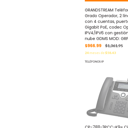
GRANDSTREAM Teléfon
Grado Operador, 2 lín
con 4 cuentas, puert
Gigabit PoE, codec O
IPV4/IPV6 con gestión
nube GDMS MOD: GR
$966.99
$1,361.95
24
meses de
$58.43
TELÉFONOS IP
CP-7811-3PCC-K9= Ci