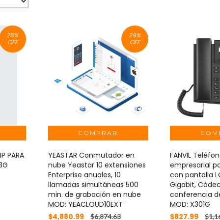
25
%
29
%
OFF
OFF
IP PARA
YEASTAR Conmutador en
FANVIL Teléfon
23G
nube Yeastar 10 extensiones
empresarial pa
Enterprise anuales, 10
con pantalla L
llamadas simultáneas 500
Gigabit, Códe
min. de grabación en nube
conferencia de
MOD: YEACLOUD10EXT
MOD: X301G
$4,880.99
$827.99
$6,874.63
$1,1