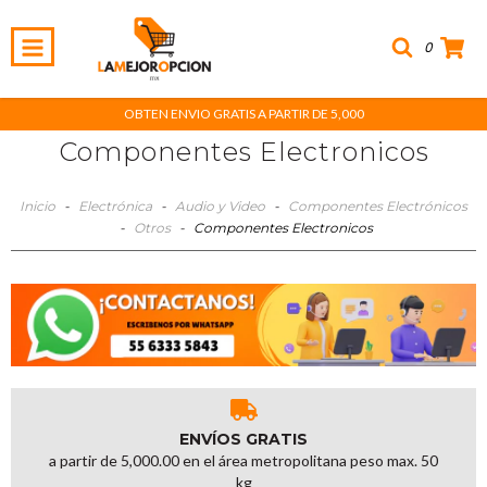
0
OBTEN ENVIO GRATIS A PARTIR DE 5,000
Componentes Electronicos
Inicio
-
Electrónica
-
Audio y Video
-
Componentes Electrónicos
-
Otros
-
Componentes Electronicos
ENVÍOS GRATIS
a partir de 5,000.00 en el área metropolitana peso max. 50
kg