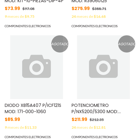
MOD: KIT-10-PIEZAS-DIP-4P
MOD: R39060125
$73.99
$275.99
$97.08
$388.71
9
meses de
$9.75
24
meses de
$16.68
COMPONENTES ELECTRONICOS
COMPONENTES ELECTRONICOS
AGOTADO
AGOTADO
DIODO XB15A407 P/ICF121S
POTENCIOMETRO
MOD: 171-000-1060
P/NX5200/5300 MOD:
R31069205
$85.99
$211.99
$212.35
9
meses de
$11.33
24
meses de
$12.81
COMPONENTES ELECTRONICOS
COMPONENTES ELECTRONICOS