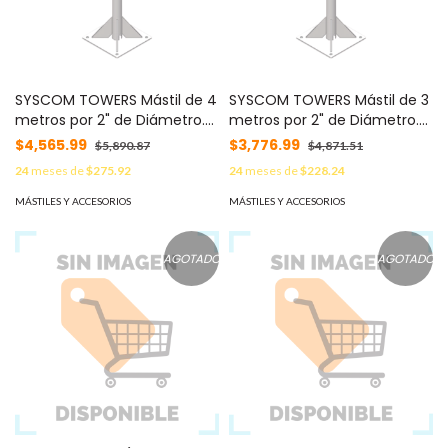
SYSCOM TOWERS Mástil de 4
SYSCOM TOWERS Mástil de 3
metros por 2" de Diámetro.
metros por 2" de Diámetro.
Galvanizado por Inmersión
Galvanizado por Inmersión
$4,565.99
$3,776.99
$5,890.87
$4,871.51
en Caliente. MOD: SBMPR4M
en Caliente. MOD: SBMPR3M
24
meses de
$275.92
24
meses de
$228.24
MÁSTILES Y ACCESORIOS
MÁSTILES Y ACCESORIOS
AGOTADO
AGOTADO