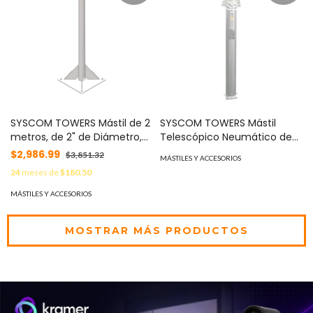
SYSCOM TOWERS Mástil de 2
SYSCOM TOWERS Mástil
metros, de 2" de Diámetro,
Telescópico Neumático de
con Opresor, Base Soldada .
15 metros con Compresor y
$2,986.99
$3,851.32
MÁSTILES Y ACCESORIOS
Galvanizado por Inmersión
Accesorios. MOD:
24
meses de
$180.50
en Caliente. MOD: SBMPR2M
TELEMASTN15
MÁSTILES Y ACCESORIOS
MOSTRAR MÁS PRODUCTOS