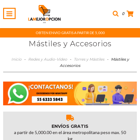
0
OBTEN ENVIO GRATIS A PARTIR DE 5,000
Mástiles y Accesorios
Inicio
-
Redes y Audio-Video
-
Torres y Mástiles
-
Mástiles y
Accesorios
ENVÍOS GRATIS
a partir de 5,000.00 en el área metropolitana peso max. 50
kg