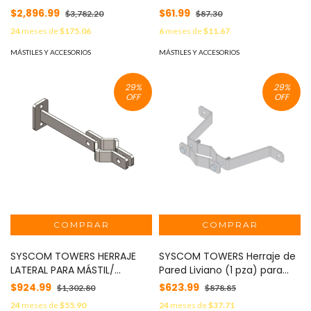
4087-KIT
modelo SLMBR. MOD:
$2,896.99
$61.99
$3,782.20
$87.30
SLMBRKIT
24
meses de
$175.06
6
meses de
$11.67
MÁSTILES Y ACCESORIOS
MÁSTILES Y ACCESORIOS
29
%
29
%
OFF
OFF
SYSCOM TOWERS HERRAJE
SYSCOM TOWERS Herraje de
LATERAL PARA MÁSTIL/
Pared Liviano (1 pza) para
PARARRAYOS EN PARED MOD:
Sujeción de Mástil 1" a 1-3/4".
$924.99
$623.99
$1,302.80
$878.85
SHPRP
MOD: SMRP-HL1
24
meses de
$55.90
24
meses de
$37.71