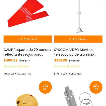
CAME Paquete de 20 bandas
SYSCOM VIDEO Montaje
reflectantes rojas para
telescópico de aluminio
mástil 001-G0401,001-G0601
600-1200 mm MOD: XBRT-
$488.99
$591.99
$666.49
$768.59
CAME MOD: 001-G02809
8031-12
24
meses de
$29.55
24
meses de
$35.77
MÁSTILES Y ACCESORIOS
MÁSTILES Y ACCESORIOS
27
%
28
%
OFF
OFF