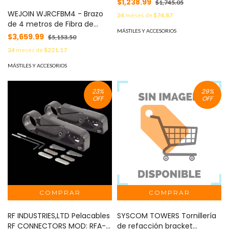
$1,238.99
$1,745.05
Ganancia. MOD: MSP2401490
WEJOIN WJRCFBM4 - Brazo
24
meses de
$74.87
de 4 metros de Fibra de
MÁSTILES Y ACCESORIOS
Carbono con Cubierta de
$3,659.99
$5,153.50
Espuma
24
meses de
$221.17
MÁSTILES Y ACCESORIOS
23
%
29
%
OFF
OFF
RF INDUSTRIES,LTD Pelacables
SYSCOM TOWERS Tornillería
RF CONNECTORS MOD: RFA-
de refacción bracket