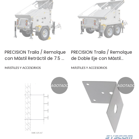
PRECISION Traila / Remolque
PRECISION Traila / Remolque
con Mástil Retráctil de 7.5 m.
de Doble Eje con Mástil
para Videovigilancia o
Retráctil de 7.5 m. para
MÁSTILES Y ACCESORIOS
MÁSTILES Y ACCESORIOS
Iluminación, con Bases para
Videovigilancia o
Instalar Paneles Solares y
Iluminación, con Bases para
Baterías (No incluidos) MOD:
Instalar Paneles Solares y
AGOTADO
AGOTADO
PST-VTS-3P
Baterías (No incluidos) MOD:
PST-VTS-4PL