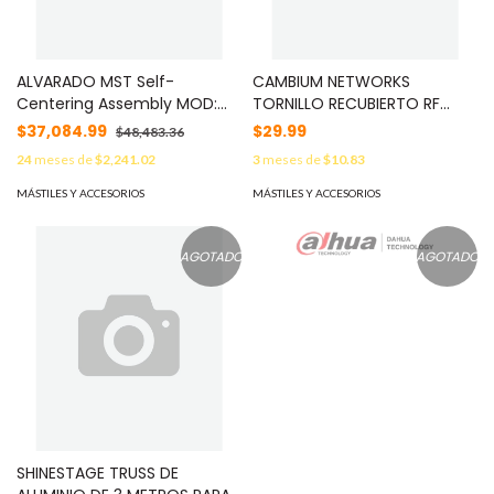
ALVARADO MST Self-
CAMBIUM NETWORKS
Centering Assembly MOD:
TORNILLO RECUBIERTO RF
04-86-33
ELEMENTS MOD:
$37,084.99
$29.99
$48,483.36
CROATEDSCREW
24
meses de
$2,241.02
3
meses de
$10.83
MÁSTILES Y ACCESORIOS
MÁSTILES Y ACCESORIOS
AGOTADO
AGOTADO
SHINESTAGE TRUSS DE