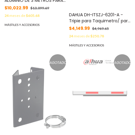
ALUMINIO DE 3 METROS PARA
VIDEOWALLS Y LUCES DE
$10,022.99
$13,099.69
ESCENARIO MOD: EP-YT40S-
DAHUA DH-ITSZJ-6201-A -
24
meses de
$605.68
3M
Tripie para Taquimetro/ para
MÁSTILES Y ACCESORIOS
sistema de medición de
$4,149.99
$4,969.65
velocidad.
24
meses de
$250.78
MÁSTILES Y ACCESORIOS
AGOTADO
AGOTADO