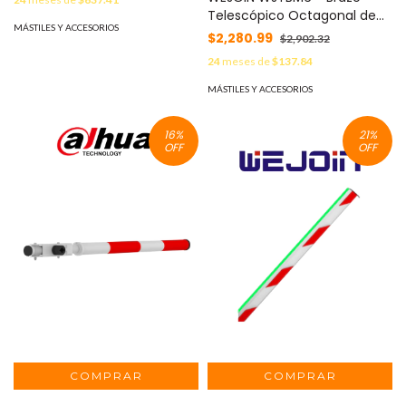
Telescópico Octagonal de
MÁSTILES Y ACCESORIOS
4m a 6m / Franjas
$2,280.99
$2,902.32
Reflejantes
24
meses de
$137.84
MÁSTILES Y ACCESORIOS
16
%
21
%
OFF
OFF