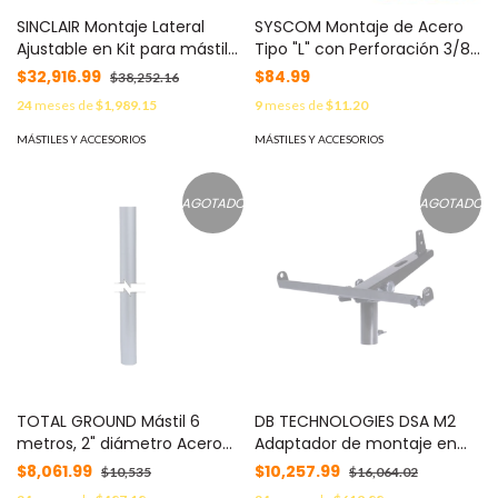
SINCLAIR Montaje Lateral
SYSCOM Montaje de Acero
Ajustable en Kit para mástil
Tipo "L" con Perforación 3/8",
de Antenas Dipolo a 228 cm
y Pintura Horneada. MOD:
$32,916.99
$84.99
$38,252.16
de Distancia-Torre. MOD:
SYL-38
24
meses de
$1,989.15
9
meses de
$11.20
SMK-125-A7
MÁSTILES Y ACCESORIOS
MÁSTILES Y ACCESORIOS
AGOTADO
AGOTADO
TOTAL GROUND Mástil 6
DB TECHNOLOGIES DSA M2
metros, 2" diámetro Acero
Adaptador de montaje en
Inoxidable. MOD: MTG-06-
poste para módulos DVA Mini
$8,061.99
$10,257.99
$10,535
$16,064.02
INOX