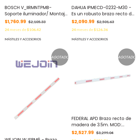
BOSCH V_IIRMNTPMB-
DAHUA IPMECD-0232-M30 -
Soporte iluminador/ Montaje
Es un robusto brazo recto de
en poste
3 metros, fabricado en
$1,760.99
$2,090.99
$2,105.33
$2,501.63
aluminio. Su tratamiento de
24
meses de
$106.42
24
meses de
$126.36
pulverización electrostática
previene la oxidación,
MÁSTILES Y ACCESORIOS
MÁSTILES Y ACCESORIOS
garantizando un
rendimiento excepcional y
durabilidad en diversas
AGOTADO
AGOTADO
condiciones de uso.
FEDERAL APD Brazo recto de
madera de 3.5m. MOD:
5318036
$2,527.99
$3,299.04
WEJOIN WJSBM6 - Brazo