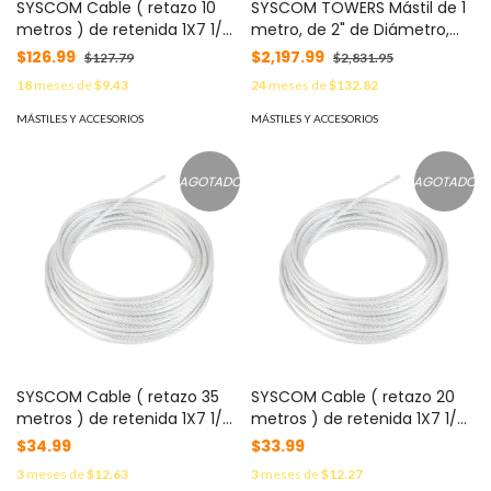
SYSCOM Cable ( retazo 10
SYSCOM TOWERS Mástil de 1
metros ) de retenida 1X7 1/8"
metro, de 2" de Diámetro,
alta resistencia galvanizado
con Opresor, Base Soldada .
$126.99
$2,197.99
$127.79
$2,831.95
clase A MOD: SRET-
Galvanizado por Inmersión
18
meses de
$9.43
24
meses de
$132.82
318*10MTS
en Caliente. MOD: SBMPR1M
MÁSTILES Y ACCESORIOS
MÁSTILES Y ACCESORIOS
AGOTADO
AGOTADO
SYSCOM Cable ( retazo 35
SYSCOM Cable ( retazo 20
metros ) de retenida 1X7 1/8"
metros ) de retenida 1X7 1/8"
alta resistencia galvanizado
alta resistencia galvanizado
$34.99
$33.99
clase A MOD:
clase A MOD:
3
meses de
$12.63
3
meses de
$12.27
SRET318CAM*35MTS
SRET318CAM*20MTS