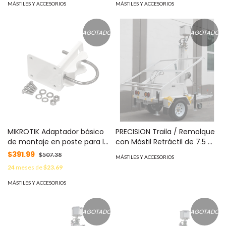
Salina / Compatible con
MÁSTILES Y ACCESORIOS
MÁSTILES Y ACCESORIOS
Diferentes Diámetros de
Barra MOD: 10-13101-20
AGOTADO
AGOTADO
MIKROTIK Adaptador básico
PRECISION Traila / Remolque
de montaje en poste para la
con Mástil Retráctil de 7.5 m.
serie LHG, hecho de metal
para Videovigilancia o
$391.99
$507.38
MÁSTILES Y ACCESORIOS
MOD: LHGMOUNT
Iluminación, con capacidad
24
meses de
$23.69
para Instalar Módulos Solares
y Baterías (No incluidos)
MÁSTILES Y ACCESORIOS
MOD: PST-VTS-2P
AGOTADO
AGOTADO