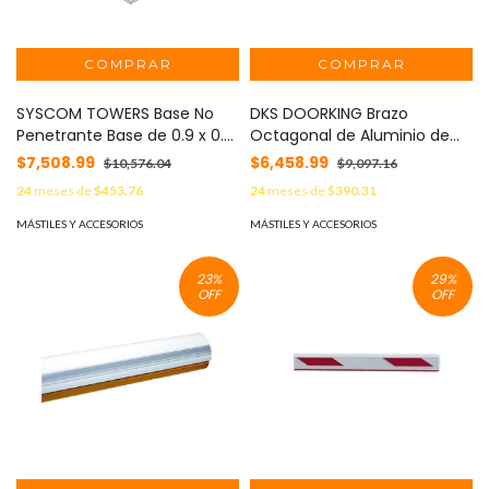
SYSCOM TOWERS Base No
DKS DOORKING Brazo
Penetrante Base de 0.9 x 0.9
Octagonal de Aluminio de
m con Mástil de 1.5 m x 2"
4.2 metros / Compatible
$7,508.99
$6,458.99
$10,576.04
$9,097.16
diam. Ced.30 para
con Iluminación Rojo-Verde
24
meses de
$453.76
24
meses de
$390.31
Instalación de Antenas
(No incluida) 1601-555
(HOT-DIP). MOD: S-BNP-901
MÁSTILES Y ACCESORIOS
MÁSTILES Y ACCESORIOS
23
%
29
%
OFF
OFF