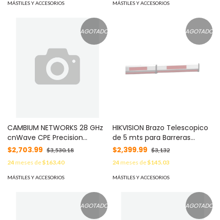
Temperatura -40°C a 80°C
MÁSTILES Y ACCESORIOS
MÁSTILES Y ACCESORIOS
/ Peso 5 kg (11 lb) MOD: DS-
TMP00A-A22W
AGOTADO
AGOTADO
CAMBIUM NETWORKS 28 GHz
HIKVISION Brazo Telescopico
cnWave CPE Precision
de 5 mts para Barreras
Bracket Kit MOD:
Hikvision DS-TMG520 /
$2,703.99
$2,399.99
$3,530.18
$3,132
N000000L159A
Octagonal MOD: 366000490
24
meses de
$163.40
24
meses de
$145.03
MÁSTILES Y ACCESORIOS
MÁSTILES Y ACCESORIOS
AGOTADO
AGOTADO