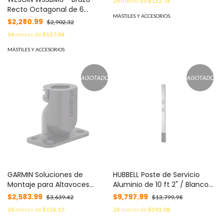
24
meses de
$152.76
Recto Octagonal de 6
MÁSTILES Y ACCESORIOS
metros / Franjas Reflejantes
$2,280.99
$2,902.32
24
meses de
$137.84
MÁSTILES Y ACCESORIOS
AGOTADO
AGOTADO
GARMIN Soluciones de
HUBBELL Poste de Servicio
Montaje para Altavoces
Aluminio de 10 ft 2" / Blanco
WAKE TOWER / Montaje al
con 4 Oficios. MOD: HUB-
$2,583.99
$9,797.99
$3,639.42
$13,799.98
Ras y en Tubo 2" y 2.5" /
HBL-PPO-AAL
24
meses de
$156.15
24
meses de
$592.08
Resistente a UV y Niebla