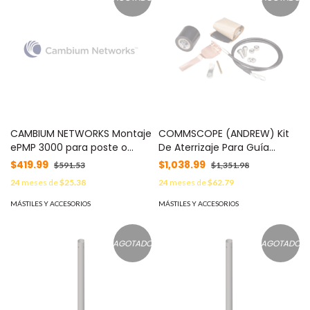
CAMBIUM NETWORKS Montaje
COMMSCOPE (ANDREW) Kit
ePMP 3000 para poste o
De Aterrizaje Para Guía
pared, incluye 4 tornillos y 2
Elíptica 43 204989-10
$419.99
$1,038.99
$591.53
$1,351.98
abrazaderas metalicas MOD:
24
meses de
$25.38
24
meses de
$62.79
N000900L060A
MÁSTILES Y ACCESORIOS
MÁSTILES Y ACCESORIOS
AGOTADO
AGOTADO