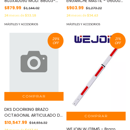
803XA0050 MOD: 88003-
ENGANCHE MÁSTIL - G6000
0038
MOD: 119-RIG-066
$879.99
$903.99
$1,144.02
$1,273.22
24
meses de
$53.18
24
meses de
$54.63
MÁSTILES Y ACCESORIOS
MÁSTILES Y ACCESORIOS
29
%
21
%
OFF
OFF
DKS DOORKING BRAZO
OCTAGONAL ARTICULADO DE
12FT MOD: 1601-812
$10,547.99
$14,856.32
WEJOIN WJTBM6 - Brazo
24
meses de
$637.41