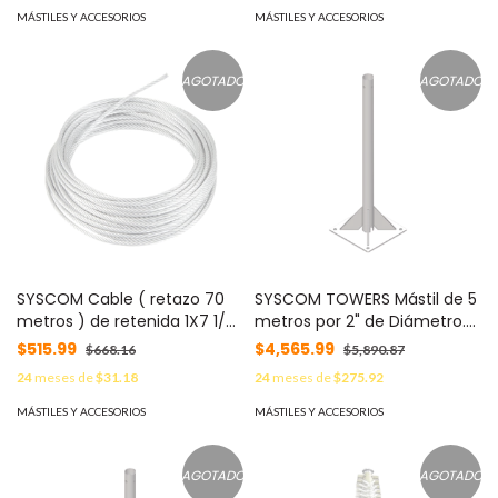
MÁSTILES Y ACCESORIOS
MÁSTILES Y ACCESORIOS
AGOTADO
AGOTADO
SYSCOM Cable ( retazo 70
SYSCOM TOWERS Mástil de 5
metros ) de retenida 1X7 1/8"
metros por 2" de Diámetro.
alta resistencia galvanizado
Galvanizado por Inmersión
$515.99
$4,565.99
$668.16
$5,890.87
clase A MOD:
en Caliente. MOD: SBMPR5M
24
meses de
$31.18
24
meses de
$275.92
SRET318CAM*70MTS
MÁSTILES Y ACCESORIOS
MÁSTILES Y ACCESORIOS
AGOTADO
AGOTADO