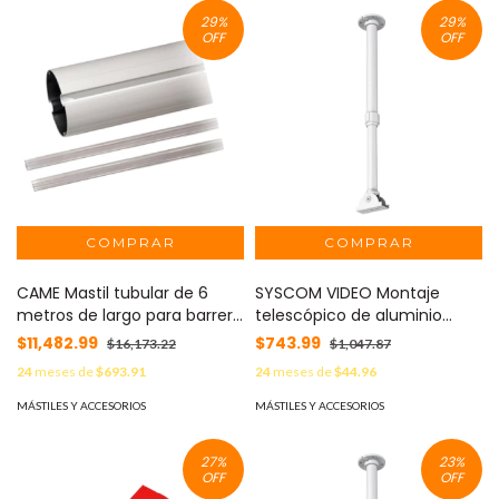
29
%
29
%
OFF
OFF
CAME Mastil tubular de 6
SYSCOM VIDEO Montaje
metros de largo para barrera
telescópico de aluminio
CAME G6000 MOD: 001-
1000-2000 mm MOD: XBRT-
$11,482.99
$743.99
$16,173.22
$1,047.87
G06000
8031-20
24
meses de
$693.91
24
meses de
$44.96
MÁSTILES Y ACCESORIOS
MÁSTILES Y ACCESORIOS
27
%
23
%
OFF
OFF