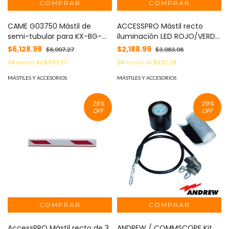
CAME G03750 Mástil de
ACCESSPRO Mástil recto
semi-tubular para KX-BG-
iluminación LED ROJO/VERDE
GA, 4 metros, Color blanco
de 5 metros compatible con
$6,128.99
$2,188.99
$8,007.27
$3,083.08
semi elíptico MOD: 001-
barreras Industrial By
24
meses de
$370.37
24
meses de
$132.28
G03750
AccessPRO MOD: XBS-ARM
MÁSTILES Y ACCESORIOS
MÁSTILES Y ACCESORIOS
29
%
29
%
OFF
OFF
AccessPRO Mástil recto de 3
ANDREW / COMMSCOPE Kit