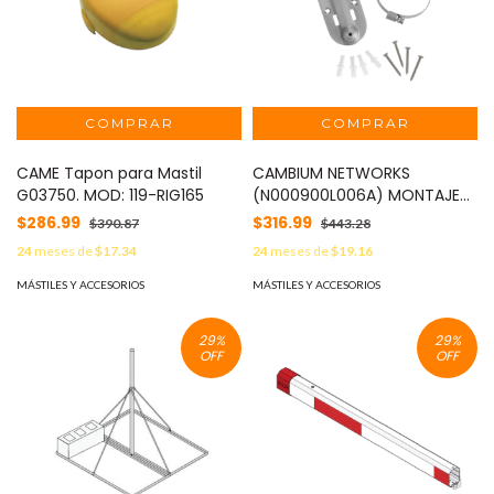
CAME Tapon para Mastil
CAMBIUM NETWORKS
G03750. MOD: 119-RIG165
(N000900L006A) MONTAJE
P/RAD CONECTORIZADOS
$286.99
$316.99
$390.87
$443.28
EPMP MOD: E-MOUNT
24
meses de
$17.34
24
meses de
$19.16
MÁSTILES Y ACCESORIOS
MÁSTILES Y ACCESORIOS
29
%
29
%
OFF
OFF