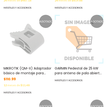
24
meses de
$487.18
24
meses de
$619.88
MÁSTILES Y ACCESORIOS
MÁSTILES Y ACCESORIOS
AGOTADO
AGOTADO
MIKROTIK (QM-X) Adaptador
GARMIN Pedestal de 25 kW
básico de montaje para
para antena de pala abierta
poste MOD: QM-X
de 4 a 6 pies 10-01333-10
$110.99
MÁSTILES Y ACCESORIOS
12
meses de
$11.48
MÁSTILES Y ACCESORIOS
AGOTADO
AGOTADO