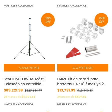
MÁSTILES Y ACCESORIOS
MÁSTILES Y ACCESORIOS
29
%
29
%
OFF
OFF
SYSCOM TOWERS Mástil
CAME Kit de mástil para
Telescópico Retraible
barreras GARD8 / Incluye 2
Manual de 12 metros con
secciones tubulares de 4m /
$89,221.99
$13,731.99
$125,664.77
$19,340.83
Accesorios. Incluye Tripie.
Incluye tiras reflejantes /
24
meses de
$5,391.61
24
meses de
$829.81
MOD: TELEMASTM12
Incluye unión central MOD:
GARD8-ARM
MÁSTILES Y ACCESORIOS
MÁSTILES Y ACCESORIOS