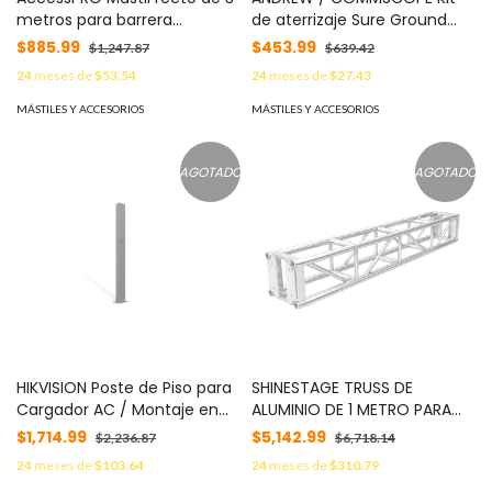
metros para barrera
de aterrizaje Sure Ground
XBF3000 MOD: XBF-ARM
para cable de 7/8", longitud
$885.99
$453.99
$1,247.87
$639.42
24" MOD: SG78-06B2A
24
meses de
$53.54
24
meses de
$27.43
MÁSTILES Y ACCESORIOS
MÁSTILES Y ACCESORIOS
AGOTADO
AGOTADO
HIKVISION Poste de Piso para
SHINESTAGE TRUSS DE
Cargador AC / Montaje en
ALUMINIO DE 1 METRO PARA
Suelo / IP67 IK10 /
VIDEOWALLS Y LUCES DE
$1,714.99
$5,142.99
$2,236.87
$6,718.14
Dimensiones 1400 x 100 x 40
ESCENARIO TIPO AMERICANO
24
meses de
$103.64
24
meses de
$310.79
mm (55 x 4 x 1.6 in) /
MOD: EPYT30STT1M