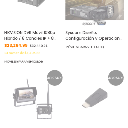
HIKVISION DVR Móvil 1080p
Syscom Diseño,
Hibrido / 8 Canales IP + 8
Configuración y Operación
Canales TURBOHD / GPS y
de Sistemas de
$23,264.99
$32,440.21
MÓVILES (PARA VEHÍCULOS)
GLONASS / ADAS / DSM / SSD
Videovigilancia Para Flotillas
24
meses de
$1,405.88
y HDD / H.265 MOD: AE-
de Vehículos/Transporte y
MD7083
Cámaras Curso Express
MÓVILES (PARA VEHÍCULOS)
SYSCOM MOD: EXPERTEMON
AGOTADO
AGOTADO