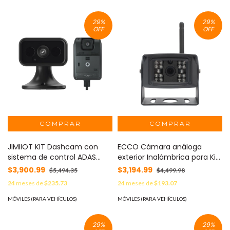
4G / GPS MOD: XMR406NAHD
Perforación / IP67 /
Alimentación PON DC12V /
29
%
29
%
Detección de & MOD: XMR-
OFF
OFF
CA46
JIMIIOT KIT Dashcam con
ECCO Cámara análoga
sistema de control ADAS
exterior Inalámbrica para Kit
(asistencia de manejo) y
de sistema de reversa
$3,900.99
$3,194.99
$5,494.35
$4,499.98
Camara de cabina (CI01) /
Vehicular K7000BWK MOD:
24
meses de
$235.73
24
meses de
$193.07
Multiples alarmas
C2013BWC
/Comunicación dos vías /
MÓVILES (PARA VEHÍCULOS)
MÓVILES (PARA VEHÍCULOS)
ideal para flotas vehiculares
/ Facil instalacion MOD:
29
%
29
%
JC261CI01