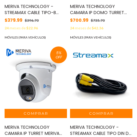
MERIVA TECHNOLOGY -
MERIVA TECHNOLOGY
STREAMAX CABLE TIPO-B
CAMARA IP DOMO TURRET
MERIVA STREAMAX M4PIN 7M
MERIVA TECHNOLOGY MTD-
$379.99
$700.99
$396.70
$735.70
/ COMPATIBLE CON CAMARA
404D / 4 MP / H.265+ /
24
meses de
$22.96
24
meses de
$42.36
MCA20D ADAS MOD: M4PIN
2.8MM / ILUMINACION DUAL
7M
(20 - 30 M IR / 10 - 20 M LUZ
MÓVILES (PARA VEHÍCULOS)
MÓVILES (PARA VEHÍCULOS)
BLANCA) / IP67 / METAL-
PLASTICA/ SOLO POE /
5
%
MICROFONO INTEGRADO /
OFF
MIA 2.0 / ONVIF / VIDEO
ESTRUCTURADO INTRUSION -
CRUCE DE LINEA MOD: MTD-
404D
MERIVA TECHNOLOGY
MERIVA TECHNOLOGY -
CAMARA IP TURRET MERIVA
STREAMAX CABLE TIPO DIN DE