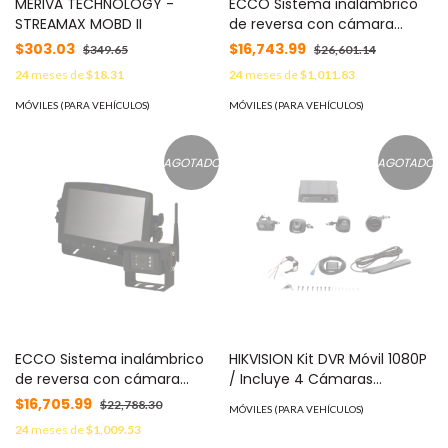
MERIVA TECHNOLOGY -
ECCO Sistema inalámbrico
SERIE PRIME / CLOUDUPGRADE
STREAMAX MOBD II
de reversa con cámara
/ ULTRA265 MOD: NVR502-
infrarroja , imán y monitor de
$303.03
08B-P8-IQ
$16,743.99
$349.65
$26,601.14
7" táctil MOD: EC7010WK
24
meses de
$18.31
24
meses de
$1,011.83
MÓVILES (PARA VEHÍCULOS)
MÓVILES (PARA VEHÍCULOS)
AGOTADO
AGOTADO
ECCO Sistema inalámbrico
HIKVISION Kit DVR Móvil 1080P
de reversa con cámara
/ Incluye 4 Cámaras
infrarroja y monitor de 7"
TURBOHD / Soporta 4G / GPS
$16,705.99
$22,788.30
MÓVILES (PARA VEHÍCULOS)
táctil MOD: EC7008WK
/ Soporta Memoria SD MOD:
24
meses de
$1,009.53
DS-MP5604SD/GLF(LITE)(KIT)