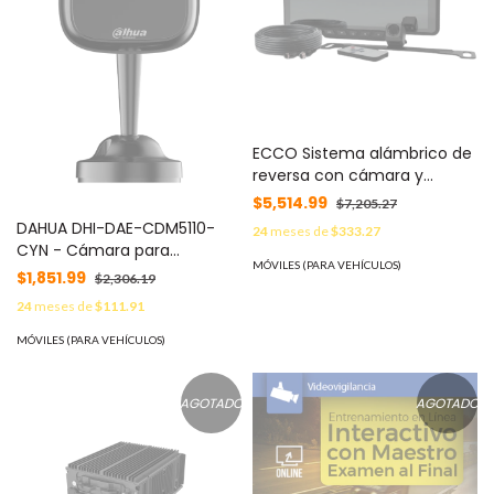
ECCO Sistema alámbrico de
reversa con cámara y
monitor de 9 pulgadas,
$5,514.99
$7,205.27
Incluye cámara para placa
DAHUA DHI-DAE-CDM5110-
24
meses de
$333.27
de 170° MOD: EC4211BK
CYN - Cámara para
MÓVILES (PARA VEHÍCULOS)
Monitoreo de Conductor/
$1,851.99
$2,306.19
Lente de 4mm/ IR de 3 Mts/
24
meses de
$111.91
Para DVR Movil/ Analitico
DSM/ Detecta Cansancio y
MÓVILES (PARA VEHÍCULOS)
Distraccion en Rostro del
Conductor/ Uso Interior/
#DSM #CMO
AGOTADO
AGOTADO