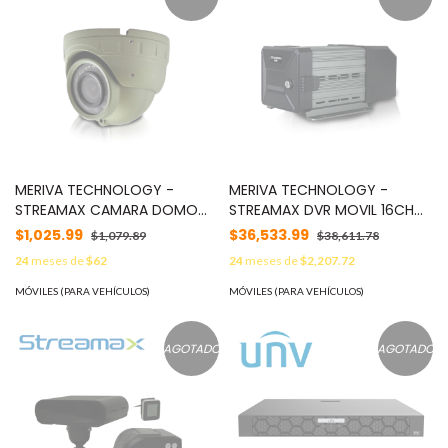
CONTEO-DE-PERSONAS /
SMART-INTRUSION-
PREVENTION / DETECCION-
DE-ROSTRO / ONVIF / NDAA /
IP66 / METAL / PRIME /
ULTRA265 / POE-AT / 24VCD
/ 24VCA MOD: IPC6624SR-
X33-VF
MERIVA TECHNOLOGY -
MERIVA TECHNOLOGY -
STREAMAX CAMARA DOMO
STREAMAX DVR MOVIL 16CH
MOVIL HD MERIVA STREAMAX
MERIVA STREAMAX A8PRO-
$1,025.99
$36,533.99
$1,079.89
$38,611.78
MC303V2 / 2MP / 2.8MM /
H0412 / 4CH AHD + 12CH IP /
24
meses de
$62
24
meses de
$2,207.72
IP54 / 5M IR / AUDIO
GPS / 4G / WIFI / SOPORTA
INTEGRADO MOD: MC303V2
SSD HASTA 2TB MOD: A8PRO-
MÓVILES (PARA VEHÍCULOS)
MÓVILES (PARA VEHÍCULOS)
H0412
AGOTADO
AGOTADO