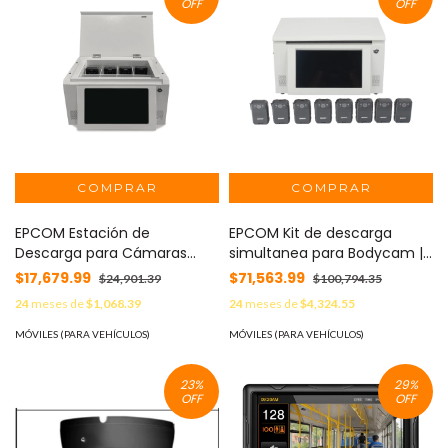
OFF
OFF
EPCOM Estación de
EPCOM Kit de descarga
Descarga para Cámaras
simultanea para Bodycam |
Corporales | 8 Canales de
Estación de descarga
$17,679.99
$71,563.99
$24,901.39
$100,794.35
Conexión | Descarga
XMRA8R3 | 8 X Bodycam
24
meses de
$1,068.39
24
meses de
$4,324.55
Simultanea | Pantalla Táctil |
XMRR3 MOD: XMRA8R3KIT
Almacenamiento Hasta 12TB
MÓVILES (PARA VEHÍCULOS)
MÓVILES (PARA VEHÍCULOS)
| Carga y Copia de Seguridad
Automática | Compatible
23
%
29
%
con Body Cam XMR-R3.
OFF
OFF
MOD: XMRA8R3/V2