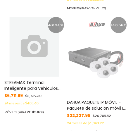
conexión 4G WIFI /
SOLUCION UNICA PARA S
MÓVILES (PARA VEHÍCULOS)
POLICIA MOD: XMRV404AHD
AGOTADO
AGOTADO
STREAMAX Terminal
Inteligente para Vehículos
F6N / 4Ch AHD + 1Ch IPC /
$6,711.99
$8,769.60
5Ch 1080P@30fps / 4G/3G +
DAHUA PAQUETE IP MÓVIL -
24
meses de
$405.60
WIFI /
Paquete de solución móvil IP
GPS/BDS/GALILEO/GLONASS /
MÓVILES (PARA VEHÍCULOS)
que incluye: 1 grabador móvil
$22,227.99
$26,705.52
AI para Análisis de
IP de 8 canales, 4 cámaras IP
Conducción / Dual Micro SD
24
meses de
$1,343.22
domo de 2 MP (1080p) y el
hasta 2*512GB / IP67 MOD: