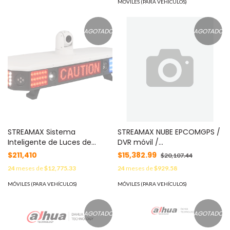
cable extensor de
MÓVILES (PARA VEHÍCULOS)
F6N
alimentación, Compatible
con el software Mobile
Center
AGOTADO
AGOTADO
STREAMAX Sistema
STREAMAX NUBE EPCOMGPS /
Inteligente de Luces de
DVR móvil /
Policía PL100 / 8 Cámaras HD
almacenamiento en HDD / 4
$211,410
$15,382.99
$20,107.44
AI / Reconocimiento Facial y
canales AHD hasta 2MP /
24
meses de
$12,775.33
24
meses de
$929.58
Placas / 4G/5G / Sirena
compresión de video H.265 /
100W / Pantalla LED /
CHIP IA embebido MOD:
MÓVILES (PARA VEHÍCULOS)
MÓVILES (PARA VEHÍCULOS)
Cumple GB 13954-2009
XMRN404AHD
MOD: PL100
AGOTADO
AGOTADO