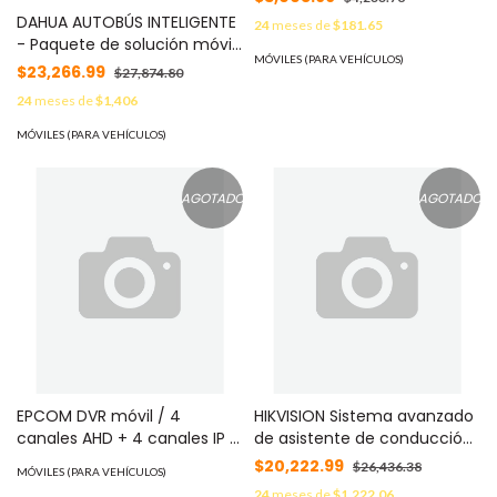
DAHUA AUTOBÚS INTELIGENTE
24
meses de
$181.65
- Paquete de solución móvil
MÓVILES (PARA VEHÍCULOS)
IP que incluye: 1 grabador
$23,266.99
$27,874.80
móvil IP de 8 canales, 2
24
meses de
$1,406
cámaras IP para conteo de
personas, 2 cámaras IP
MÓVILES (PARA VEHÍCULOS)
domo de 2 MP y el cable
extensor de alimentación,
Compatible con el software
AGOTADO
AGOTADO
Mobile Center
EPCOM DVR móvil / 4
HIKVISION Sistema avanzado
canales AHD + 4 canales IP /
de asistente de conducción
almacenamiento SSD 2.5 pul
MOD: AE-AC1130-A
$20,222.99
$26,436.38
MÓVILES (PARA VEHÍCULOS)
/ SD hasta 256 / incluye
24
meses de
$1,222.06