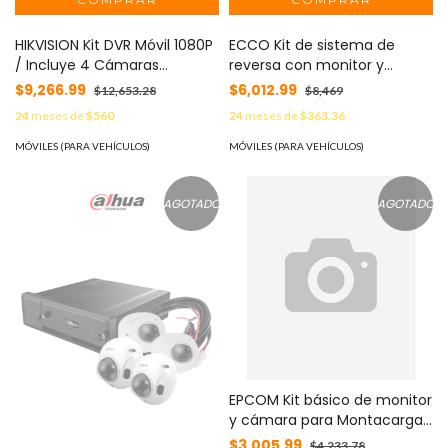
HIKVISION Kit DVR Móvil 1080P
ECCO Kit de sistema de
/ Incluye 4 Cámaras
reversa con monitor y
TURBOHD / Soporta 4G / GPS
cámara para Montacargas y
$9,266.99
$6,012.99
$12,653.28
$8,469
/ Soporta Memoria SD MOD:
Vehículos MOD: K7000B
24
meses de
$560
24
meses de
$363.36
AE-MD5043-SD/GLF(LITE)
(KIT)
MÓVILES (PARA VEHÍCULOS)
MÓVILES (PARA VEHÍCULOS)
AGOTADO
AGOTADO
EPCOM Kit básico de monitor
y cámara para Montacargas
y Vehiculos MOD: EP730J
$3,005.99
$4,233.78