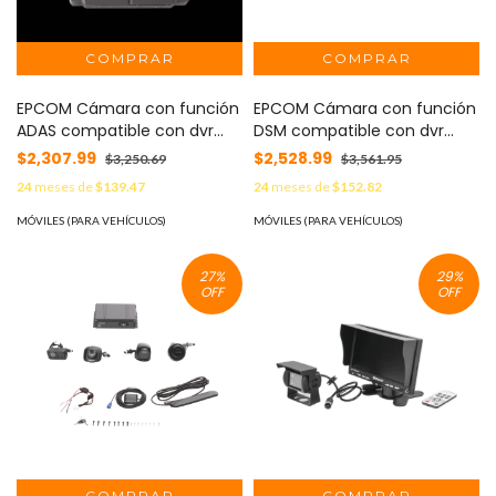
EPCOM Cámara con función
EPCOM Cámara con función
ADAS compatible con dvr
DSM compatible con dvr
móvil epcom, ayuda a evitar
móvil epcom, ayuda a
$2,307.99
$2,528.99
$3,250.69
$3,561.95
colisiones y cambio de carril.
identificar los estados de
24
meses de
$139.47
24
meses de
$152.82
MOD: XMRADASSENSOR
conducción anormal MOD:
XMRDSMSENSOR
MÓVILES (PARA VEHÍCULOS)
MÓVILES (PARA VEHÍCULOS)
27
%
29
%
OFF
OFF