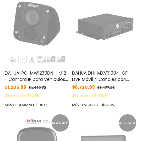
DAHUA IPC-MW1230DN-HM12
DAHUA DHI-MXVR1004-GFI -
- Camara IP para Vehiculos
DVR Móvil 4 Canales con
de 2 Megapixeles/ Lente de
Inteligencia Artificial 1080p,
$1,205.99
$6,720.99
$1,440.72
$8,477.28
2.8mm/ 115 Grados de
4G, H.265, soporta 2 Tarjetas
24
meses de
$72.88
24
meses de
$406.14
Apertura/ Ir de 30 Mts/
SD, DSM/ADAS/BSD,
Protección IP6K9K para
Comunicación 3G/4G. No
MÓVILES (PARA VEHÍCULOS)
MÓVILES (PARA VEHÍCULOS)
Soporta Agua a Presión/
incluye WiFi.
AGOTADO
AGOTADO