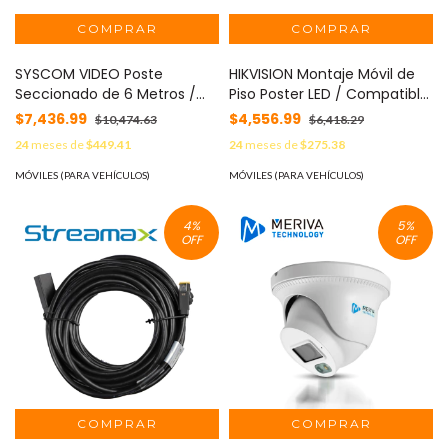
SYSCOM VIDEO Poste
HIKVISION Montaje Móvil de
Seccionado de 6 Metros /
Piso Poster LED / Compatible
Especializado para la
con DS-D4215MI-070H(B)
$7,436.99
$4,556.99
$10,474.63
$6,418.29
Instalación de
MOD: DS-D44ZJ-CMF/FS
24
meses de
$449.41
24
meses de
$275.38
Videovigilancia / Incluye
Base de Cimentación y
MÓVILES (PARA VEHÍCULOS)
MÓVILES (PARA VEHÍCULOS)
Brazo para Cámara PTZ /
Color Negro MOD:
4
%
5
%
XGAPOLE6M/A
OFF
OFF