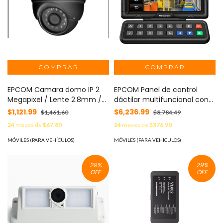
EPCOM Camara domo IP 2
EPCOM Panel de control
Megapixel / Lente 2.8mm /
dáctilar multifuncional con
uso interior / Compatible
monitor de 7" para MDVR
$1,121.99
$6,236.99
$1,461.60
$8,784.49
con DVR´s Moviles Streamax
móvil Streamax MOD:
24
meses de
$67.80
24
meses de
$376.90
/conector tipo aviación de 6
XMRCP5
pines MOD: XMRC1
MÓVILES (PARA VEHÍCULOS)
MÓVILES (PARA VEHÍCULOS)
29
%
29
%
OFF
OFF