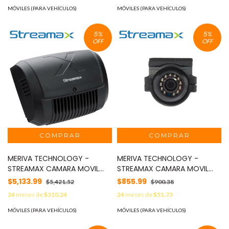
CADDY X3
IP54 / 10M IR / AUDIO
MÓVILES (PARA VEHÍCULOS)
MÓVILES (PARA VEHÍCULOS)
INTEGRADO / CONECTOR DIN
DE AVIACION 4 PINES /
5
%
5
%
COMPATIBLE CON MDVRS QUE
OFF
OFF
SOPORTEN 1080P MOD:
MC4002HD
MERIVA TECHNOLOGY -
MERIVA TECHNOLOGY -
STREAMAX CAMARA MOVIL
STREAMAX CAMARA MOVIL
MERIVA STREAMAX MCA20D /
DOMO MERIVA TECHNOLOGY
$5,133.99
$855.99
$5,421.52
$900.38
2MP AHD / IPC / NTSC /
MC4000HD / ANTIVANDALICO
24
meses de
$310.24
24
meses de
$51.73
2.7MM / 8MM / 16MM MOD:
AHD 2MP / 2.8MM / IP66 / 10M
MCA20D
IR /NO AUDIO / SONY
MÓVILES (PARA VEHÍCULOS)
MÓVILES (PARA VEHÍCULOS)
STARLIGHT / CONECTOR DIN