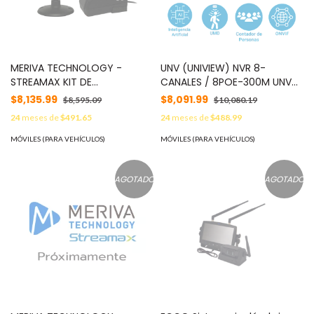
MERIVA TECHNOLOGY -
UNV (UNIVIEW) NVR 8-
STREAMAX KIT DE
CANALES / 8POE-300M UNV
INTELIGENCIA ARTIFICIAL
NVR502-08B-P8-IQ /
$8,135.99
$8,091.99
$8,595.09
$10,080.19
MERIVA STREAMAX MADKIT /
INTELIGENCIA-ARTIFICIAL-
24
meses de
$491.65
24
meses de
$488.99
CAMARA ADAS / CAMARA
INTEGRADA(IQ) / 16MP /
DMS / R-WATCH /
2HDD-HASTA-16TB / HDMI-
MÓVILES (PARA VEHÍCULOS)
MÓVILES (PARA VEHÍCULOS)
COMPATIBLE CON TODAS LAS
4K+VGA-1080P-
SERIES DE GRABADORES
INDEPENDIENTES / ANALITICAS
(EXCEPTO DASHCAM) MOD:
/ SMART-BY-NVR / SMART-
AGOTADO
AGOTADO
MADKIT
INTRUSION-PREVENTION /
ULTRA-MOTION-DETECTION /
DETECTION-BY-IPC / SMART-
INTRUSION-PREVENTION /
ULTRA-MOTION-DETECTION /
FACE-DETECTION / NDAA /
1PUERTO-RJ45-10-100-1000 /
AUDIO 1OUT1IN / ALARMA-
8IN2OUT / 320MPS / ANR /