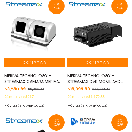
DE AVIACION 4 PINES /
5
%
5
%
COMPATIBLE CON MDVRS QUE
OFF
OFF
SOPORTEN 1080P
UNICAMENTE MOD:
MC4000HD
MERIVA TECHNOLOGY -
MERIVA TECHNOLOGY -
STREAMAX CAMARA MERIVA
STREAMAX DVR MOVIL AHD
STREAMAX MCA24S-L / 2MP /
MERIVA STREAMAX MX3NPRO /
$3,590.99
$19,399.99
$3,790.66
$20,501.19
6MM / 20M IR / IP69K / 12
4CH AHD / 4CHIP / 1080P /
24
meses de
$217
24
meses de
$1,172.33
VCD / CABLE DIN DE 4PIN
H.265 / MODULO GPS /
MOD: MCA24S-L
MODULO 3G-4G / MODULO
MÓVILES (PARA VEHÍCULOS)
MÓVILES (PARA VEHÍCULOS)
WIFI / SOPORTA TARJETA
MICRO SD / G-SENSOR MOD:
5
%
5
%
MX3NPRO
OFF
OFF