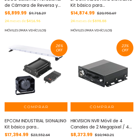
de Cámara de Reversa y
Kit básico para
Monitor para Vehículos de
equipamiento de unidades
$6,899.99
$14,874.99
$9,718.29
$20,950.69
Trabajo y Montacargas con
de Seguridad Privada MOD:
24
meses de
$416.96
24
meses de
$898.88
inteligencia IA para la
X75AKIT
detección de peatones
MÓVILES (PARA VEHÍCULOS)
MÓVILES (PARA VEHÍCULOS)
MOD: K7000BAI
26
%
23
%
OFF
OFF
EPCOM INDUSTRIAL SIGNALING
HIKVISION NVR Móvil de 4
Kit básico para
Canales de 2 Megapixel / 4
equipamiento de unidades
PoE + 4 vía Switch Extendible
$17,394.99
$8,373.99
$23,552.64
$10,943.21