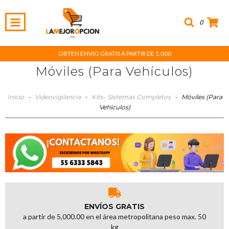
0
OBTEN ENVIO GRATIS A PARTIR DE 5,000
Móviles (Para Vehículos)
Inicio
-
Videovigilancia
-
Kits- Sistemas Completos
-
Móviles (Para
Vehículos)
ENVÍOS GRATIS
a partir de 5,000.00 en el área metropolitana peso max. 50
kg