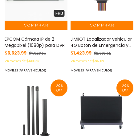
EPCOM Cámara IP de 2
JIMIIOT Localizador vehicular
Megapixel (1080p) para DVRs
4G Boton de Emergencia y
Móviles XMR EPCOM /
Relevador incluidos /
$6,623.99
$1,423.99
$9,329.56
$2,005.61
Solución para el Conteo de
detección de apertura de
24
meses de
$400.28
24
meses de
$86.05
Personas MOD: XMRP3DV3
puertas / multiples salidas
digitales / compatible con
MÓVILES (PARA VEHÍCULOS)
MÓVILES (PARA VEHÍCULOS)
sensor ultrasonico de
combustible MOD: VL802
29
%
29
%
OFF
OFF