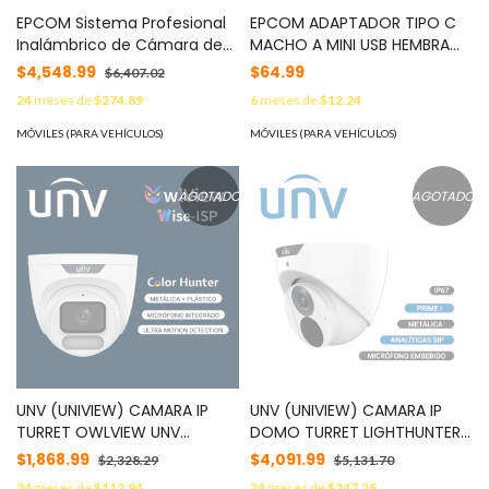
EPCOM Sistema Profesional
EPCOM ADAPTADOR TIPO C
Inalámbrico de Cámara de
MACHO A MINI USB HEMBRA
Reversa Infrarroja y Monitor
PARA COMPATIBILIDAD DE
$4,548.99
$64.99
$6,407.02
Touch de 7" para Vehículos
ESTACIÓN XMRA8 CON
24
meses de
$274.89
6
meses de
$12.24
de Trabajo y Montacargas
BODYCAM XMRR3 MOD:
MOD: EP175J
XMRA8R3PLUG
MÓVILES (PARA VEHÍCULOS)
MÓVILES (PARA VEHÍCULOS)
AGOTADO
AGOTADO
UNV (UNIVIEW) CAMARA IP
UNV (UNIVIEW) CAMARA IP
TURRET OWLVIEW UNV
DOMO TURRET LIGHTHUNTER
IPC3622LE-ADF28K-WP / 2MP
UNV IPC3618SB-ADF28KM-I0 /
$1,868.99
$4,091.99
$2,328.29
$5,131.70
/ LENTE-2.8 MM / WDR120DB /
8MP / LENTE-FIJO 2.8 MM /
24
meses de
$112.94
24
meses de
$247.28