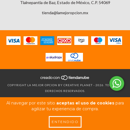
Tlalnepantla de Baz, Estado de México, C.P. 54069
tienda@lamejoropcion.mx
COPYRIGHT LA MEJOR OPCION BY CREATIVE PLANET - 2026. TODOS LOS
DERECHOS RESERVADOS.
Al navegar por este sitio
aceptas el uso de cookies
para
agilizar tu experiencia de compra.
ENTENDIDO