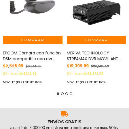
EPCOM Cámara con función
MERIVA TECHNOLOGY -
DSM compatible con dvr
STREAMAX DVR MOVIL AHD
móvil epcom, ayuda a
MERIVA STREAMAX MX3NPRO /
$2,528.99
$19,399.99
$3,561.95
$20,501.19
identificar los estados de
4CH AHD / 4CHIP / 1080P /
24
meses de
$152.82
24
meses de
$1,172.33
conducción anormal MOD:
H.265 / MODULO GPS /
XMRDSMSENSOR
MODULO 3G-4G / MODULO
MÓVILES (PARA VEHÍCULOS)
MÓVILES (PARA VEHÍCULOS)
WIFI / SOPORTA TARJETA
MICRO SD / G-SENSOR MOD:
MX3NPRO
ENVÍOS GRATIS
a partir de 5,000.00 en el área metropolitana peso max. 50 kg