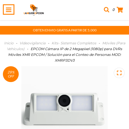
0
OBTEN ENVIO GRATIS A PARTIR DE 5,000
Inicio
-
Videovigilancia
-
Kits- Sistemas Completos
-
Móviles (Para
Vehículos)
-
EPCOM Cámara IP de 2 Megapixel (1080p) para DVRs
Móviles XMR EPCOM / Solución para el Conteo de Personas MOD:
XMRP3DV3
29
%
OFF