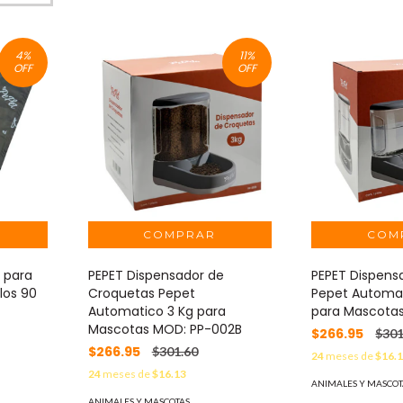
4
%
11
%
OFF
OFF
s para
PEPET Dispensador de
PEPET Dispens
los 90
Croquetas Pepet
Pepet Automati
Automatico 3 Kg para
para Mascotas
Mascotas MOD: PP-002B
$266.95
$301
$266.95
$301.60
24
meses de
$16.
24
meses de
$16.13
ANIMALES Y MASCOT
ANIMALES Y MASCOTAS