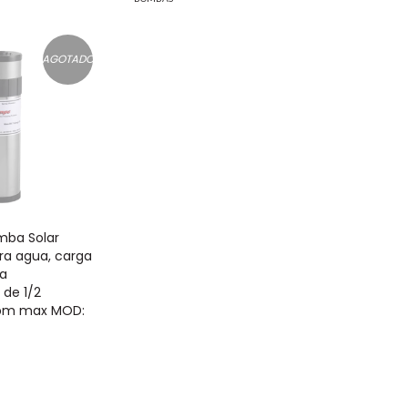
AGOTADO
mba Solar
ra agua, carga
ta
de 1/2
Lpm max MOD: