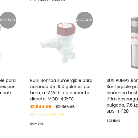
AGOTADO
AGOTADO
le para
RULE Bomba sumergible para
SUN PUMPS Bo
nes por
carnada de 1100 galones por
Sumergible pa
rriente
hora, a 12 Volts de corriente
dinámica has
directa. MOD: 405FC
70m,descarga 
pulgada, 7.6 
$1,544.99
$2,065.66
SDS-T-128
24
meses de
$93.36
BOMBAS
BOMBAS