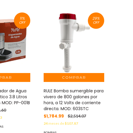
11
%
29
%
OFF
OFF
ador de Agua
RULE Bomba sumergible para
co 3.8 Litros
vivero de 800 galones por
 MOD: PP-001B
hora, a 12 Volts de corriente
directa. MOD: 603STC
.60
$1,784.99
$2,514.07
13
24
meses de
$107.87
AS
BOMBAS