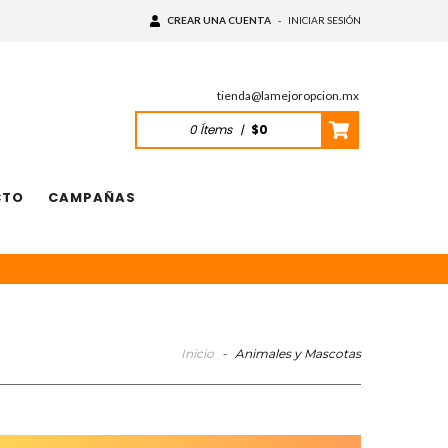
CREAR UNA CUENTA
-
INICIAR SESIÓN
tienda@lamejoropcion.mx
0
Ítems
|
$0
CTO
CAMPAÑAS
Inicio
-
Animales y Mascotas