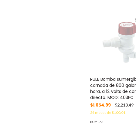
RULE Bomba sumergib
carnada de 800 galo
hora, a 12 Volts de co
directa. MOD: 403FC
$1,654.99
$2,213.49
24
meses de
$100.01
BOMBAS