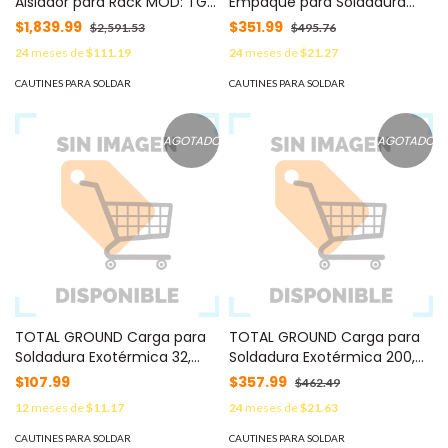
Aislador para Rack MOD: TG-
Empaque para Soldadura
PAR
Exotérmica. MOD: TG-
$1,839.99
$351.99
$2,591.53
$495.76
MASILLA
24
meses de
$111.19
24
meses de
$21.27
CAUTINES PARA SOLDAR
CAUTINES PARA SOLDAR
AGOTADO
AGOTADO
TOTAL GROUND Carga para
TOTAL GROUND Carga para
Soldadura Exotérmica 32,
Soldadura Exotérmica 200,
venta por unidad. TG-
venta por unidad. TG-
$107.99
$357.99
$462.49
CARGA32
CARGA-200
12
meses de
$11.17
24
meses de
$21.63
CAUTINES PARA SOLDAR
CAUTINES PARA SOLDAR