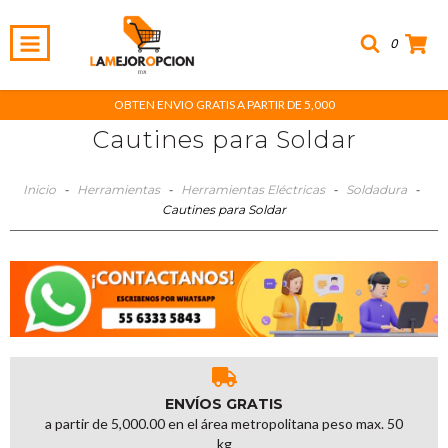
0
OBTEN ENVIO GRATIS A PARTIR DE 5,000
Cautines para Soldar
Inicio
-
Herramientas
-
Herramientas Eléctricas
-
Soldadura
-
Cautines para Soldar
ENVÍOS GRATIS
a partir de 5,000.00 en el área metropolitana peso max. 50
kg