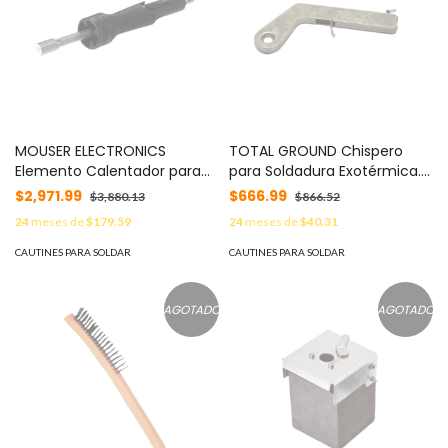
MOUSER ELECTRONICS
TOTAL GROUND Chispero
Elemento Calentador para
para Soldadura Exotérmica.
Cautín PS-900 y Soldar en
MOD: TG-CHISPERO
$2,971.99
$666.99
$3,880.13
$866.52
Ambiente RoHS MOD: PS-CA3
24
meses de
$179.59
24
meses de
$40.31
CAUTINES PARA SOLDAR
CAUTINES PARA SOLDAR
AGOTADO
AGOTADO