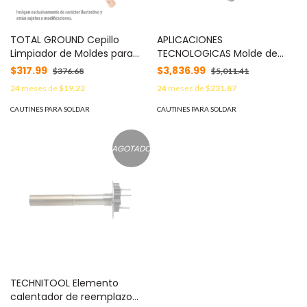
TOTAL GROUND Cepillo
APLICACIONES
Limpiador de Moldes para
TECNOLOGICAS Molde de
Soldadura Exotérmica. MOD:
Grafito Vertical Unión Líneal
$317.99
$3,836.99
$376.68
$5,011.41
TG-CEPILLO
Horizontal de Cable 1/0 AWG
24
meses de
$19.22
24
meses de
$231.87
a Cable 1/0 AWG. MOD: AT-
W10/W10/LV
CAUTINES PARA SOLDAR
CAUTINES PARA SOLDAR
AGOTADO
TECHNITOOL Elemento
calentador de reemplazo