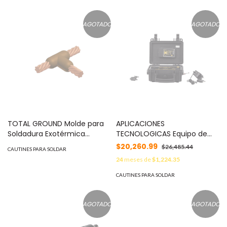
AGOTADO
AGOTADO
TOTAL GROUND Molde para
APLICACIONES
Soldadura Exotérmica
TECNOLOGICAS Equipo de
Compatible con Cable 2/0 a
Encendido Electrónico de
$20,260.99
$26,485.44
CAUTINES PARA SOLDAR
2 Awg. MOD: TG-M235
Seguridad APLIWELD®-E. MOD:
24
meses de
$1,224.35
AT-100-N
CAUTINES PARA SOLDAR
AGOTADO
AGOTADO