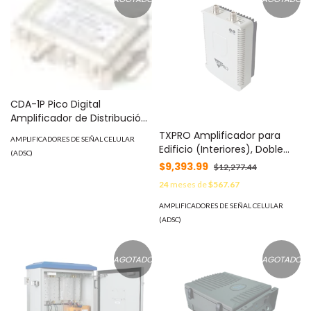
CDA-1P Pico Digital
Amplificador de Distribución
de 15 dB - Potente y
TXPRO Amplificador para
AMPLIFICADORES DE SEÑAL CELULAR
compacto, Ideal para
Edificio (Interiores), Doble
(ADSC)
mejorar la señal -
Banda para Celular, 824 -
$9,393.99
$12,277.44
Profesional
894 / 1850 - 1990 MHz, 65 dB.
24
meses de
$567.67
MOD: TX-0819
AMPLIFICADORES DE SEÑAL CELULAR
(ADSC)
AGOTADO
AGOTADO