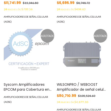
1900 MHz, 70 dB de Ganancia
Banda, especial para 4G LTE
$11,741.99
$6,695.99
$15,346.80
$8,748.72
y 20 dB en Potencia de
y 3G o 2G, cubre áreas de
24
meses de
$709.56
24
meses de
$404.63
salida. MOD: TS-OR16RB20A
hasta 1200 metros
cuadrados. Amplifica las
AMPLIFICADORES DE SEÑAL CELULAR
AMPLIFICADORES DE SEÑAL CELULAR
bandas de frecuencia de
(ADSC)
(ADSC)
850 MHz (Banda 5) y
1700/2100 MHz (Banda 4),
ganancia máxima de MOD:
AGOTADO
AGOTADO
F17F-CA
Syscom Amplificadores
WILSONPRO / WEBOOST
EPCOM para Cobertura en
Amplificador de señal celular
Exterior MOD: EXPERT-
restaurado Enterprise 1300/
$80,710.99
$105,524.60
AMPLIFICADORES DE SEÑAL CELULAR
AMPEXT-ON
Mejora las llamadas
24
meses de
$4,877.30
(ADSC)
convencionales y VoLTE /
Soporta los datos de las
AMPLIFICADORES DE SEÑAL CELULAR