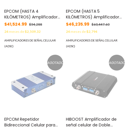
EPCOM (HASTA 4
EPCOM (HASTA 5
KILÓMETROS) Amplificador
KILÓMETROS) Amplificador
de Señal Celular 4G de ALTA
de Señal Celular de ALTA
$41,524.99
$46,235.99
$54,288
$60,447.60
POTENCIA: Especial para
POTENCIA: Especial para
24
meses de
$2,509.32
24
meses de
$2,794
Crear una Zona Celular en
Crear una Zona Celular en
Áreas Rurales o
Áreas Rurales o
AMPLIFICADORES DE SEÑAL CELULAR
AMPLIFICADORES DE SEÑAL CELULAR
Comunidades Alejadas. 95
Comunidades Alejadas. 95
(ADSC)
(ADSC)
dB de Ganancia, 20 Watts de
dB de Ganancia, 20 Watts de
Potencia, 1700/2100 MHz.
Potencia, 850 MHz. MOD:
MOD: EP43-B466-ABSE
EP43-B5-ABSE
AGOTADO
AGOTADO
EPCOM Repetidor
HIBOOST Amplificador de
Bidireccional Celular para
señal celular de Doble