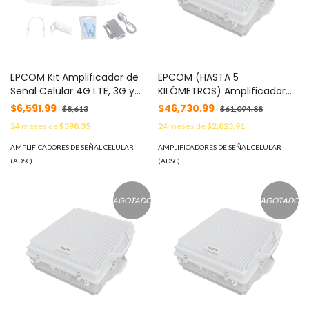
EPCOM Kit Amplificador de
EPCOM (HASTA 5
Señal Celular 4G LTE, 3G y
KILÓMETROS) Amplificador
Voz. Funciona con Todos los
de Señal Celular de ALTA
$6,591.99
$46,730.99
$8,613
$61,094.88
Operadores. Soporta
POTENCIA: Especial para
24
meses de
$398.35
24
meses de
$2,823.91
Múltiples Dispositivos y
Crear una Zona Celular en
Tecnologías. Hasta 1000
Áreas Rurales o
AMPLIFICADORES DE SEÑAL CELULAR
AMPLIFICADORES DE SEÑAL CELULAR
metros cuadrados de
Comunidades Alejadas. 95
(ADSC)
(ADSC)
Cobertura MOD: EP20-TB-4G
dB de Ganancia, 20 Watts de
Potencia, 1900 MHz. MOD:
EP43-B225-ABSE
AGOTADO
AGOTADO