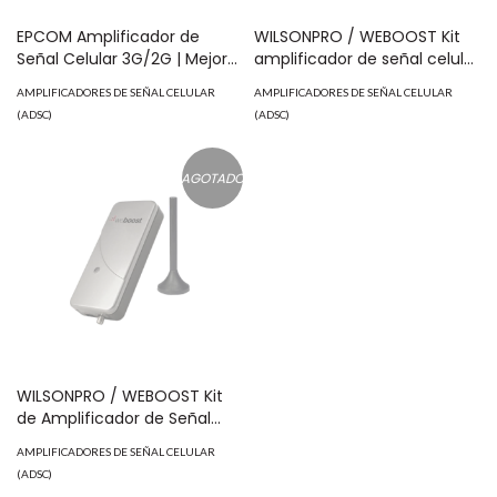
EPCOM Amplificador de
WILSONPRO / WEBOOST Kit
Señal Celular 3G/2G | Mejora
amplificador de señal celular
las llamadas telefónicas y
para vehículo, soporta 4G
AMPLIFICADORES DE SEÑAL CELULAR
AMPLIFICADORES DE SEÑAL CELULAR
los datos del 3G | Banda
LTE, 3G, mejora la llamada
(ADSC)
(ADSC)
Sencilla, 850 MHz | 70 dB de
telefónica, multiusuario. Con
ganancia para cubrir áreas
una ganancia máxima de
de hasta 2000 metros
50dB 470-510
AGOTADO
cuadrados. MOD: EP-SIG-08
WILSONPRO / WEBOOST Kit
de Amplificador de Señal
Celular Drive 3G-Flex para
AMPLIFICADORES DE SEÑAL CELULAR
Vehículo y Casa. 470-113
(ADSC)