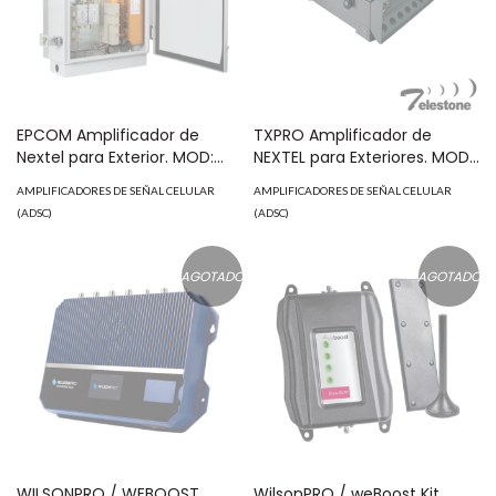
EPCOM Amplificador de
TXPRO Amplificador de
Nextel para Exterior. MOD:
NEXTEL para Exteriores. MOD:
CR-SOI08WB
TS-OR17RB43BR
AMPLIFICADORES DE SEÑAL CELULAR
AMPLIFICADORES DE SEÑAL CELULAR
(ADSC)
(ADSC)
AGOTADO
AGOTADO
WILSONPRO / WEBOOST
WilsonPRO / weBoost Kit