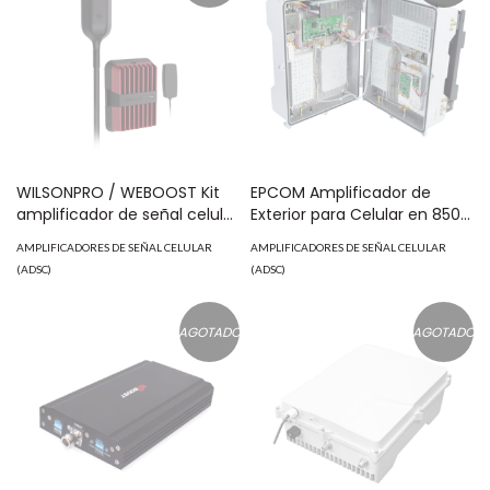
WILSONPRO / WEBOOST Kit
EPCOM Amplificador de
amplificador de señal celular
Exterior para Celular en 850
4G LTE, 3G y VOZ. Drive
MHz. MOD: CR-SOG08-V2
AMPLIFICADORES DE SEÑAL CELULAR
AMPLIFICADORES DE SEÑAL CELULAR
Reach OTR. Especial para
(ADSC)
(ADSC)
Tractocamión y Vehículos
Pesados. Soporta múltiples
dispositivos. Opera con los
AGOTADO
AGOTADO
principales operadores. MOD:
472-154