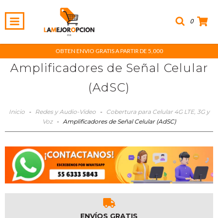
0
OBTEN ENVIO GRATIS A PARTIR DE 5,000
Amplificadores de Señal Celular
(AdSC)
Inicio
-
Redes y Audio-Video
-
Cobertura para Celular 4G LTE, 3G y
Voz
-
Amplificadores de Señal Celular (AdSC)
ENVÍOS GRATIS