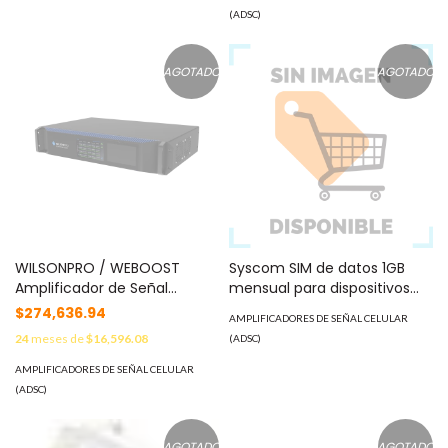
tecnologías 2G, 3G y 4G de
(ADSC)
TELCEL, AT&T y MOVISTAR /
Función MT y XDR. MOD:
460-049-R
AGOTADO
AGOTADO
WILSONPRO / WEBOOST
Syscom SIM de datos 1GB
Amplificador de Señal
mensual para dispositivos
Celular, ENTERPRISE 4300/
móviles 3G/4G (Telcel) 1 año
$274,636.94
AMPLIFICADORES DE SEÑAL CELULAR
Para Montaje en RACK/
de servicio (solo datos)
24
meses de
$16,596.08
(ADSC)
Mejora la Señal Celular de
SIM50MBTELCEL
Múltiples Operadores/ Puede
AMPLIFICADORES DE SEÑAL CELULAR
cubrir áreas de hasta 4800
(ADSC)
metros cuadrados. MOD:
461-053
AGOTADO
AGOTADO