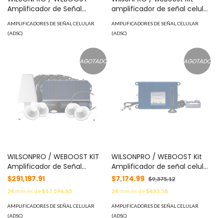
Amplificador de Señal
amplificador de señal celular
Celular, ENTERPRISE 4300 |
cuatribanda para vehículo,
AMPLIFICADORES DE SEÑAL CELULAR
AMPLIFICADORES DE SEÑAL CELULAR
Mejora la Señal Celular de los
para 4G LTE, 3G, 2G y Nextel
(ADSC)
(ADSC)
principales operadores |
Evolution, multiusuario.
Cubre áreas de hasta 9200
Amplifica las bandas de
metros cuadrados 460-252
frecuencia de 850MHz,
AGOTADO
AGOTADO
1900MHz, 1700/2100MHz y
700MHz, con una ganancia
máxima de 50dB. 470-108
WILSONPRO / WEBOOST KIT
WILSONPRO / WEBOOST Kit
Amplificador de Señal
Amplificador de señal celular
Celular, ENTERPRISE 4300 |
4G LTE y 3G de conexión
$291,197.91
$7,174.99
$9,375.12
Mejora la Señal de los
directa. Especial para router,
24
meses de
$17,596.85
24
meses de
$433.58
principales operadores |
comunicador o módem
Cubre áreas de hasta 9200
celular IoT / M2M con
AMPLIFICADORES DE SEÑAL CELULAR
AMPLIFICADORES DE SEÑAL CELULAR
metros cuadrados 460-152
conexión SMA hembra.
(ADSC)
(ADSC)