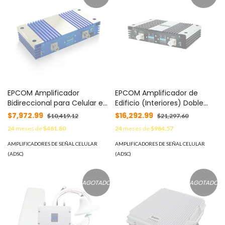
EPCOM Amplificador
EPCOM Amplificador de
Bidireccional para Celular en
Edificio (Interiores) Doble
1900 MHz, para Interior, 1850-
Banda para Nextel Iden (800
$7,972.99
$16,292.99
$10,419.12
$21,297.60
1990 Mhz, Ganancia 70 dBi,
MHz) y Celular en 1900 MHz.
24
meses de
$481.80
24
meses de
$984.57
con Conectores N Hembra.
MOD: EP-BISG-0819
Incluye Adaptador 110-220
AMPLIFICADORES DE SEÑAL CELULAR
AMPLIFICADORES DE SEÑAL CELULAR
Vca /9 Vcc, Voltaje 9 Vcc, 2A.
(ADSC)
(ADSC)
No incluye Antenas MOD:
CR-SIG19WB-20
AGOTADO
AGOTADO