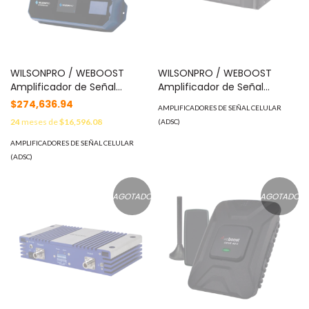
WILSONPRO / WEBOOST
WILSONPRO / WEBOOST
Amplificador de Señal
Amplificador de Señal
Celular, ENTERPRISE 4300 /
Celular, ENTERPRISE 4300.
$274,636.94
AMPLIFICADORES DE SEÑAL CELULAR
Mejora la Señal Celular de los
Mejora la Señal Celular de
24
meses de
$16,596.08
(ADSC)
principales operadores /
Múltiples Operadores. Cubre
Cubre áreas de hasta 9200
áreas de hasta 9200 metros
AMPLIFICADORES DE SEÑAL CELULAR
metros cuadrados 461-052
cuadrados. Incluye 457.2 m
(ADSC)
de cable Plenum de 1/2"
460-653
AGOTADO
AGOTADO