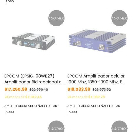
similares/ Soporta múltiples
(ADSC)
dispositivos y compañías
como Telcel, AT&T y
Movistar a la vez MOD: 472-
AGOTADO
AGOTADO
061
EPCOM (EPSIG-08WB27)
EPCOM Amplificador celular
Amplificador Bidireccional de
1900 Mhz, 1850-1990 Mhz, 80
Celular 850 MHz, 824 - 894
dBi. MOD: CR-SIG19WB
$17,250.99
$18,033.99
$22,550.40
$23,573.52
MHz MOD: CR-SIG08WB-27
24
meses de
$1,042.46
24
meses de
$1,089.78
AMPLIFICADORES DE SEÑAL CELULAR
AMPLIFICADORES DE SEÑAL CELULAR
(ADSC)
(ADSC)
AGOTADO
AGOTADO