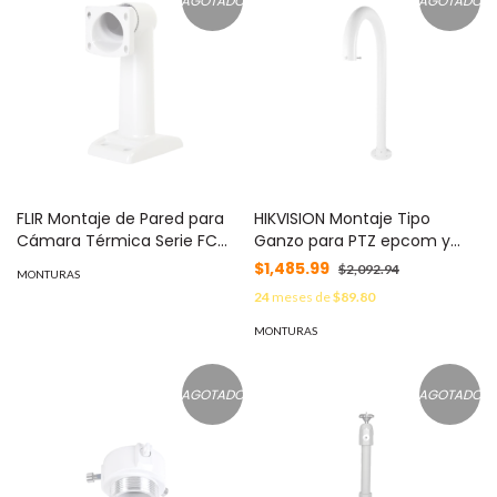
AGOTADO
AGOTADO
FLIR Montaje de Pared para
HIKVISION Montaje Tipo
Cámara Térmica Serie FC
Ganzo para PTZ epcom y
MOD: FC-WALL-00
HIKVISION MOD: DS-1619ZJ
$1,485.99
$2,092.94
MONTURAS
24
meses de
$89.80
MONTURAS
AGOTADO
AGOTADO