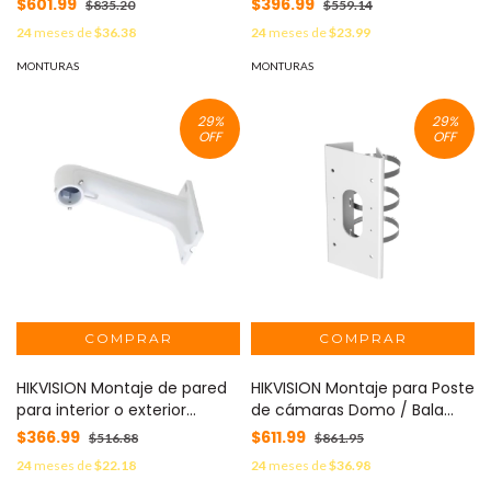
$601.99
$396.99
$835.20
$559.14
2CD27X3G0-IZS MOD: DS-
2CD27X5 / DS-
24
meses de
$36.38
24
meses de
$23.99
1473ZJ-155
2CD4332FWD-I / Material de
Metal / Uso en Interior MOD:
MONTURAS
MONTURAS
DS-1273ZJ-130
29
%
29
%
OFF
OFF
HIKVISION Montaje de pared
HIKVISION Montaje para Poste
para interior o exterior
de cámaras Domo / Bala
compatible con domos PTZ
DS-2CD27XX / DS-2CD26XX
$366.99
$611.99
$516.88
$861.95
HIKVISION MOD: DS-1602ZJ
MOD: DS-1475ZJ-SUS
24
meses de
$22.18
24
meses de
$36.98