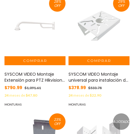
28
%
29
%
OFF
OFF
SYSCOM VIDEO Montaje
SYSCOM VIDEO Montaje
Extensión para PTZ HIkvision /
universal para instalación de
Diseño Instalación en Pared
cámaras en poste MOD:
$790.99
$378.99
$1,091.61
$533.78
MOD: XBRW20C
XGAMPOLE
24
meses de
$47.80
24
meses de
$22.90
MONTURAS
MONTURAS
23
%
AGOTADO
OFF