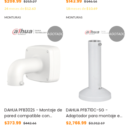
$208.99
$143.99
$215.27
$146.16
Camaras H dBW5121 / 5220 /
de Pared PFB300W o de
24
meses de
$12.63
18
meses de
$10.69
5221 / 5421 / 8231 / 8331EZ /
Techo PFB300C/
HDC
MONTURAS
MONTURAS
AGOTADO
AGOTADO
DAHUA PFB302S - Montaje de
DAHUA PFB710C-SG -
pared compatible con
Adaptador para montaje en
adaptadores PFA100 para
techo compatible con
$373.99
$2,766.99
$442.66
$3,312.19
camaras domo H dBW5300 /
cámaras PTZ PSDW81642M