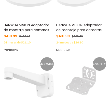
HANWHA VISION Adaptador
HANWHA VISION Adaptador
de montaje para camaras
de montaje para camaras
tipo Domo Hanwha Vision
tipo multisensor Hanwha
$431.99
$431.99
$608.43
$608.43
XNV-60/80/9083, PNV-
Vision PNM-70/120 MOD: SBP-
24
meses de
$26.10
24
meses de
$26.10
A60/70/9082 MOD: SBP-180C
215C
MONTURAS
MONTURAS
AGOTADO
AGOTADO