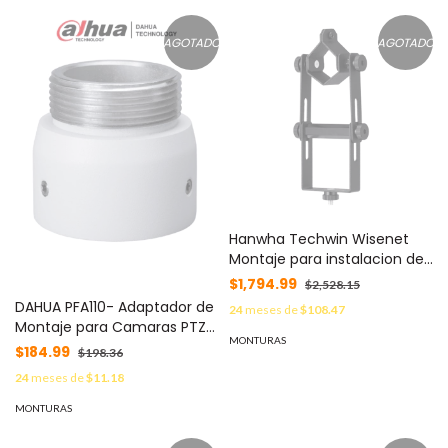
AGOTADO
AGOTADO
Hanwha Techwin Wisenet
Montaje para instalacion de
lente pinhole hanwha en
$1,794.99
$2,528.15
cajero ATM MOD: STB-2000
DAHUA PFA110- Adaptador de
24
meses de
$108.47
Montaje para Camaras PTZ
MONTURAS
SD59/ SD50/ SD40/
$184.99
$198.36
Compatible con Montajes
24
meses de
$11.18
PFB300S/ PFB303W/ PFB303S
y PFB300C
MONTURAS