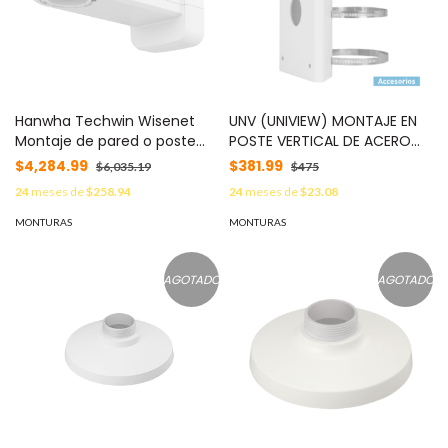
Hanwha Techwin Wisenet
UNV (UNIVIEW) MONTAJE EN
Montaje de pared o poste
POSTE VERTICAL DE ACERO
IP66 / NEMA4X compatible
UNV TR-UP08-A-IN (STEEL) P
$4,284.99
$381.99
$6,035.19
$475
con camaras tipo Domo y
/ IPC62XX / IPC63XX / IPC68X
24
meses de
$258.94
24
meses de
$23.08
PTZ MOD: SBP-400WMW
MOD: TR-UP08-A-IN
MONTURAS
MONTURAS
AGOTADO
AGOTADO