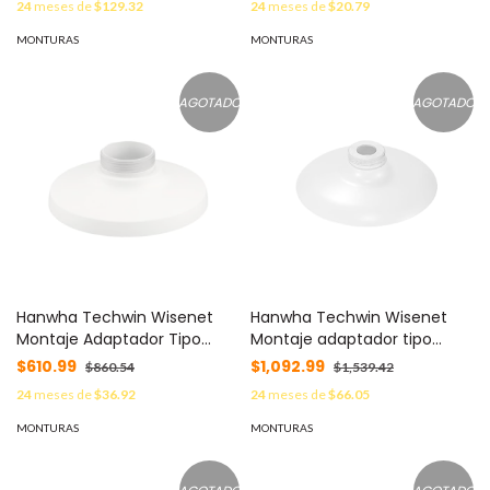
24
meses de
$129.32
24
meses de
$20.79
Samsung/Hanwha MOD:
1294ZJ-TRL
SBP-156WMW
MONTURAS
MONTURAS
AGOTADO
AGOTADO
Hanwha Techwin Wisenet
Hanwha Techwin Wisenet
Montaje Adaptador Tipo
Montaje adaptador tipo
Plato necesario para Pared o
plato necesario para pared o
$610.99
$1,092.99
$860.54
$1,539.42
Techo con Domos Samsung
techo en domos PTZ
24
meses de
$36.92
24
meses de
$66.05
/ Hanwha (Ver modelos
Samsung (ver modelos
compatibles) MOD: SBP-
compatibles) MOD: SBP-
MONTURAS
MONTURAS
300HM4
300HM1