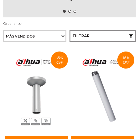
Ordenar por
FILTRAR
21
%
16
%
OFF
OFF