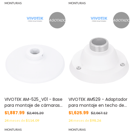
macho 1-1/2" PS
MONTURAS
MONTURAS
AGOTADO
AGOTADO
VIVOTEK AM-525_V01 - Base
VIVOTEK AM529 - Adaptador
para montaje de cámaras
para montaje en techo de
domo exteriores, fabricada
cámaras PTZ SD9361,
$1,887.99
$1,625.99
$2,401.20
$2,067.12
en material metálico
SD9362, SD9363, SD9364, EHL.
24
meses de
$114.09
24
meses de
$98.26
Compatible con AM114,
AM116, AM117 y AM231
MONTURAS
MONTURAS