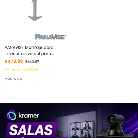
PANAVISE Montaje para
interior universal para
cámara tipo profesional, con
$473.99
$613.87
perilla para ajuste rápido
24
meses de
$28.64
883-06
MONTURAS