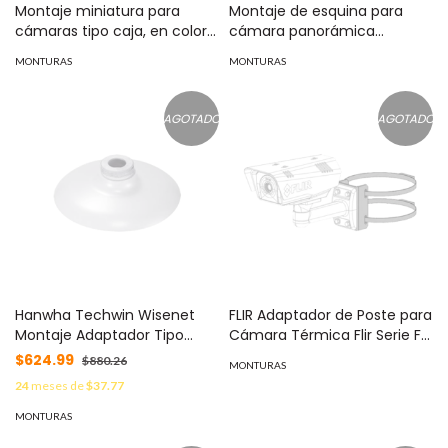
Montaje miniatura para
Montaje de esquina para
cámaras tipo caja, en color
cámara panorámica
blanco | 845-246W
TURBOHD | DS1274ZJDM28
MONTURAS
MONTURAS
AGOTADO
AGOTADO
Hanwha Techwin Wisenet
FLIR Adaptador de Poste para
Montaje Adaptador Tipo
Cámara Térmica Flir Serie FC
Plato necesario para Pared o
MOD: FC-POLE-00
$624.99
$880.26
MONTURAS
Techo con Domos Samsung
24
meses de
$37.77
/ Hanwha (Ver modelos
compatibles) MOD: SBP-
MONTURAS
300H-M2