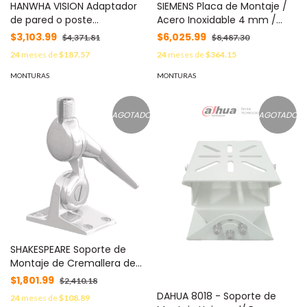
HANWHA VISION Adaptador
SIEMENS Placa de Montaje /
de pared o poste
Acero Inoxidable 4 mm /
compatible con camaras
Ajuste Angular / Para
$3,103.99
$6,025.99
$4,371.81
$8,487.30
tipo Domo y PTZ Hanwha
Cámaras MV440-MV500 /
24
meses de
$187.57
24
meses de
$364.15
MOD: SBP-350WMW
80x80x60 mm (3.15x3.15x2.36
in) MOD: 6GF3440-8CA
MONTURAS
MONTURAS
AGOTADO
AGOTADO
SHAKESPEARE Soporte de
Montaje de Cremallera de
Acero Inoxidable / Diseño sin
$1,801.99
$2,410.18
Tuercas / Dientes de 5
DAHUA 8018 - Soporte de
24
meses de
$108.89
Grados para Ajustes Finos /