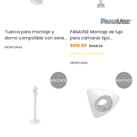
Tuerca para montaje y
PANAVISE Montaje de lujo
domo compatible con serie
para camaras tipo
DS-2DF1-5xx y DS-2AF1-5xx |
profesional, 360º de rotacion
$515.99
$668.16
MONTURAS
DS-2AF-NUT
y 90º de inclinacion. color
24
meses de
$31.18
Beige, 228mm MOD: 827-
09W
MONTURAS
AGOTADO
AGOTADO