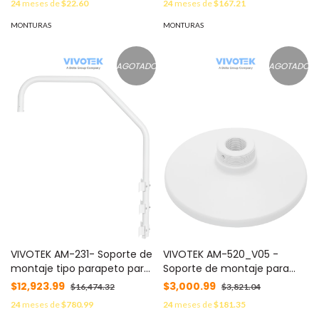
24
meses de
$22.60
24
meses de
$167.21
H dBW5501 / H dBW8301
#XCDAHUA
MONTURAS
MONTURAS
AGOTADO
AGOTADO
VIVOTEK AM-231- Soporte de
VIVOTEK AM-520_V05 -
montaje tipo parapeto para
Soporte de montaje para
cámaras Speed Dome
camaras domo y fisheye,
$12,923.99
$3,000.99
$16,474.32
$3,821.04
VIVOTEK
para exterior, Conector
24
meses de
$780.99
24
meses de
$181.35
hembra 3/4" NPT, Conector