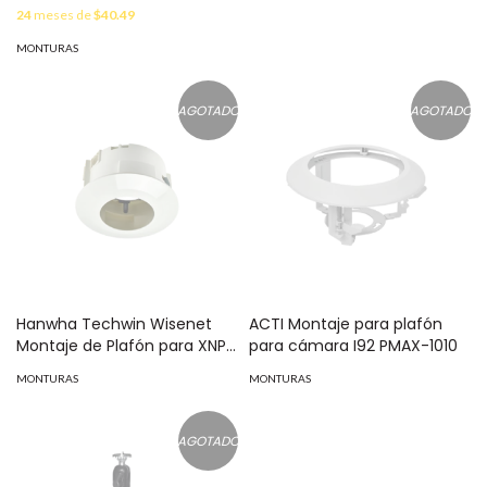
techo en domos fijos MOD:
HIKVISION MOD: DS1602ZJAX
24
meses de
$40.49
SBP-300HM6
MONTURAS
AGOTADO
AGOTADO
Hanwha Techwin Wisenet
ACTI Montaje para plafón
Montaje de Plafón para XNP-
para cámara I92 PMAX-1010
6120H, XNV-6120/6120R/6085
MONTURAS
MONTURAS
y XND-6085V/6085 MOD:
SHP-1680F
AGOTADO