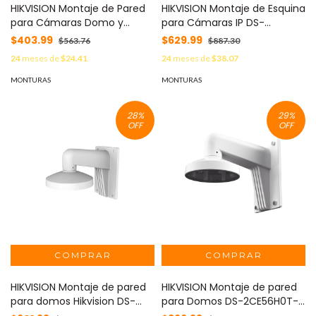
HIKVISION Montaje de Pared
HIKVISION Montaje de Esquina
para Cámaras Domo y
para Cámaras IP DS-
Turret MOD: DS-1273ZJ-140
2CD27XX y DS-2CD26XX
$403.99
$629.99
$563.76
$887.30
MOD: DS-1476ZJ-SUS
24
meses de
$24.41
24
meses de
$38.07
MONTURAS
MONTURAS
28
%
29
%
OFF
OFF
HIKVISION Montaje de pared
HIKVISION Montaje de pared
para domos Hikvision DS-
para Domos DS-2CE56H0T-
2CD27X5FWD-IZS / DS-
VPIT3ZF / DS-2CD27X3 / DS-