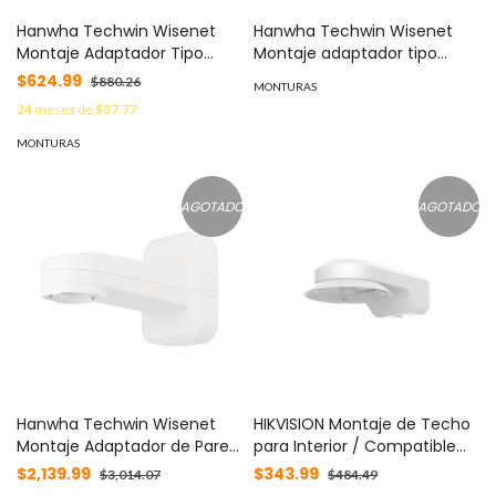
Hanwha Techwin Wisenet
Hanwha Techwin Wisenet
Montaje Adaptador Tipo
Montaje adaptador tipo
Plato necesario para Pared o
plato color marfil necesario
$624.99
$880.26
MONTURAS
Techo con Domos Samsung
para instalación en pared o
24
meses de
$37.77
/ Hanwha (Ver modelos
techo (ver domos
compatibles) MOD: SBP-
compatibles) MOD: SBP-
MONTURAS
300HM3
301HM5
AGOTADO
AGOTADO
Hanwha Techwin Wisenet
HIKVISION Montaje de Techo
Montaje Adaptador de Pared
para Interior / Compatible
Compatible con Cámaras
con DS-2PT3326IZ-DE3 y DS-
$2,139.99
$343.99
$3,014.07
$484.49
Domo Fijas y PTZ
2PT3122IZ-DE3 MOD: DS-