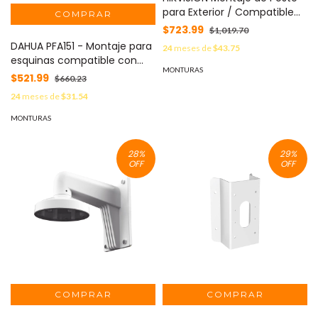
para Exterior / Compatible
con PTZ HIKVISION / epcom /
$723.99
$1,019.70
HiLook MOD: DS-1684ZJ-P
DAHUA PFA151 - Montaje para
24
meses de
$43.75
esquinas compatible con
MONTURAS
camaras PTZ DAHUA y bullet
$521.99
$660.23
IPCHFW5421EZ
24
meses de
$31.54
MONTURAS
28
%
29
%
OFF
OFF