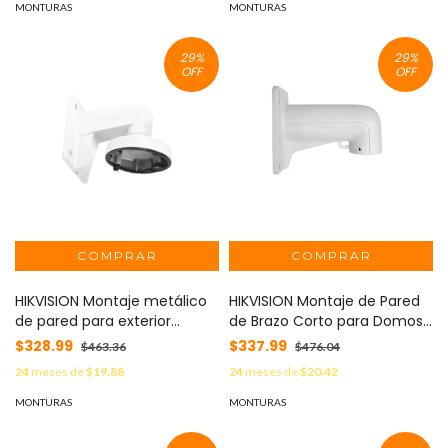
MONTURAS
MONTURAS
29
%
29
%
OFF
OFF
HIKVISION Montaje metálico
HIKVISION Montaje de Pared
de pared para exterior
de Brazo Corto para Domos
compatible con domo DS-
PTZ TURBOHD e IP de 4"
$328.99
$337.99
$463.36
$476.04
2CD21XX MOD: DS-1272ZJ-110
(Pulgadas) / Compatible
24
meses de
$19.88
24
meses de
$20.42
con epcom y HIKVISION MOD:
DS-1618ZJ
MONTURAS
MONTURAS