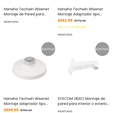
Hanwha Techwin Wisenet
Hanwha Techwin Wisenet
Montaje de Pared para
Montaje Adaptador tipo
Cámara MOD: SBP-300B
Plato Necesario para Pared o
$692.99
$976.04
MONTURAS
Techo en Domos Fish Eye
24
meses de
$41.88
5MP Samsung (Ver modelos
compatibles) MOD: SBP-
MONTURAS
300HM5
AGOTADO
AGOTADO
Hanwha Techwin Wisenet
SYSCOM VIDEO Montaje de
Montaje adaptador tipo
pared para interior o exterior
plato necesario para pared o
compatible con domos PTZ
$669.99
$943.64
MONTURAS