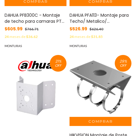
DAHUA PFB300C - Montaje
DAHUA PFA113- Montaje para
de techo para camaras PTZ
Techo/ Metalico/
DAHUA SD65 / SD69 / SD6A Y
Compatible con
$605.99
$526.99
$766.71
$626.40
SAXXON SD4925 /
Adaptadores PFA111/
24
meses de
$36.62
24
meses de
$31.85
SD5925PRO / SD5940TM
MONTURAS
MONTURAS
21
%
29
%
OFF
OFF
HIKVISION Montaje de Poste