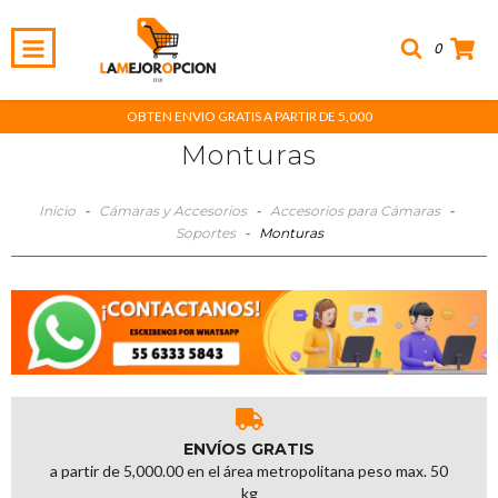
0
OBTEN ENVIO GRATIS A PARTIR DE 5,000
Monturas
Inicio
-
Cámaras y Accesorios
-
Accesorios para Cámaras
-
Soportes
-
Monturas
ENVÍOS GRATIS
a partir de 5,000.00 en el área metropolitana peso max. 50
kg