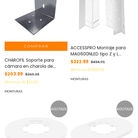
ACCESSPRO Montaje para
MAG600NLED tipo Z y L
CHAROFIL Soporte para
BZL600N
$322.99
$454.91
cámara en charola de
24
meses de
$19.52
peralte 116 mm MOD: CH-
$203.99
$265.18
SC116-EZ
MONTURAS
24
meses de
$12.33
MONTURAS
AGOTADO
AGOTADO