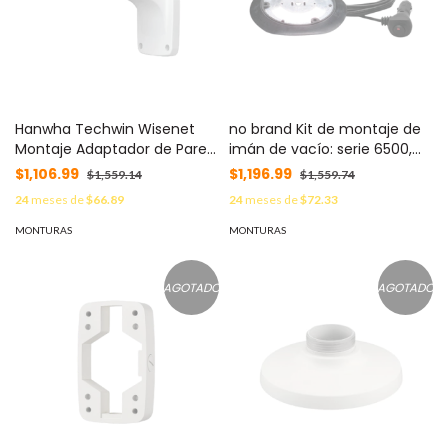
Hanwha Techwin Wisenet
no brand Kit de montaje de
Montaje Adaptador de Pared
imán de vacío: serie 6500,
Color Ivory Compatible con
6600, 6900, 7100 y 7900
$1,106.99
$1,196.99
$1,559.14
$1,559.74
Cámaras Domo Fijas y PTZ
MOD: A6000VMK
24
meses de
$66.89
24
meses de
$72.33
Samsung/Hanwha MOD:
SBP-300WM1
MONTURAS
MONTURAS
AGOTADO
AGOTADO