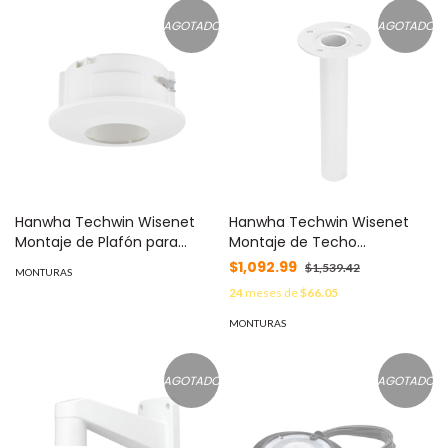
AGOTADO
AGOTADO
Hanwha Techwin Wisenet
Hanwha Techwin Wisenet
Montaje de Plafón para
Montaje de Techo
series SNDL / SCD / HCD /
compatible con Domos Fijos
$1,092.99
$1,539.42
MONTURAS
QND MOD: SHD-3000F2
y PTZ Samsung/Hanwha
24
meses de
$66.05
MOD: SBP-300CM
MONTURAS
AGOTADO
AGOTADO