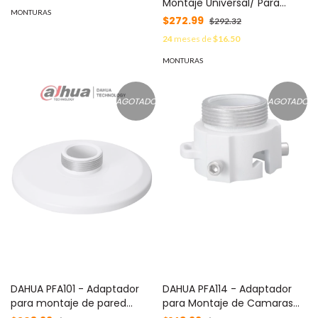
Montaje Universal/ Para
Ranura Especial para Cable /
MONTURAS
Montaje de Camaras LPR/
$272.99
$292.32
Liberación de Acción Rápida
Material de Aluminio/
/ Superficies Inclinadas /
24
meses de
$16.50
#LoNuevo
Roscas Estándar 1-1 MOD:
MONTURAS
5187
AGOTADO
AGOTADO
DAHUA PFA101 - Adaptador
DAHUA PFA114 - Adaptador
para montaje de pared
para Montaje de Camaras
PFB302S / Techo PFB300C /
PTZ/ Compatible con Brazo