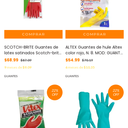
SCOTCH-BRITE Guantes de
ALTEX Guantes de hule Altex
latex satinados Scotch-brite
color rojo, N. 8. MOD: GUANTE
3M tamaño mediano MOD:
ALTEX 8
$68.99
$54.99
$87.09
$70.19
MC900175803
9
meses de
$9.09
6
meses de
$10.35
GUANTES
GUANTES
22
%
22
%
OFF
OFF