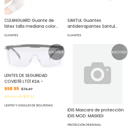
CLEANGUARD Guante de
SANTUL Guantes
látex talla mediana color
antiderrapantes Santul
blanco paquete con 100
bicolor medianos. MOD: 8855
GUANTES
GUANTES
piezas MOD: GLATEX
AGOTADO
AGOTADO
LENTES DE SEGURIDAD
COVID19 LT01 KSA -
$58.99
$76.69
6
meses de
$11.11
LENTES Y GOGGLES DE SEGURIDAD
IDIS Mascara de protección
IDIS MOD: MASKIDI
PROTECCIÓN PERSONAL