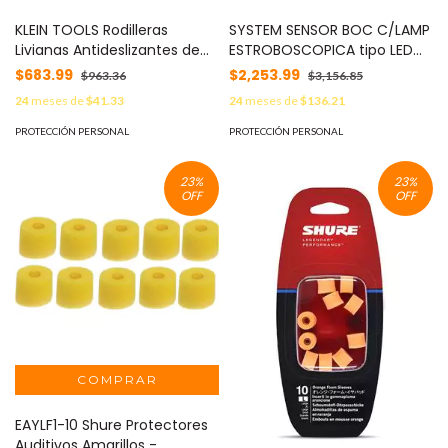
KLEIN TOOLS Rodilleras
SYSTEM SENSOR BOC C/LAMP
Livianas Antideslizantes de
ESTROBOSCOPICA tipo LED
Gel que No Dañan las
MONT EN TECHO CLR ROJO
$683.99
$2,253.99
$963.36
$3,156.85
Superficies Terminadas
MOD: SPSCRLED
24
meses de
$41.33
24
meses de
$136.21
MOD: 60849
PROTECCIÓN PERSONAL
PROTECCIÓN PERSONAL
23
%
23
%
OFF
OFF
EAYLF1-10 Shure Protectores
Auditivos Amarillos -