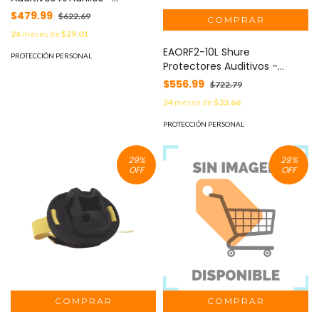
Potentes y Cómodos para el
$479.99
$622.69
Oído - Certificación de
24
meses de
$29.01
Protección Auditiva
EAORF2-10L Shure
PROTECCIÓN PERSONAL
Protectores Auditivos -
Protección Eficaz -
$556.99
$722.79
Cómodos y Resistentes
24
meses de
$33.66
PROTECCIÓN PERSONAL
29
%
29
%
OFF
OFF