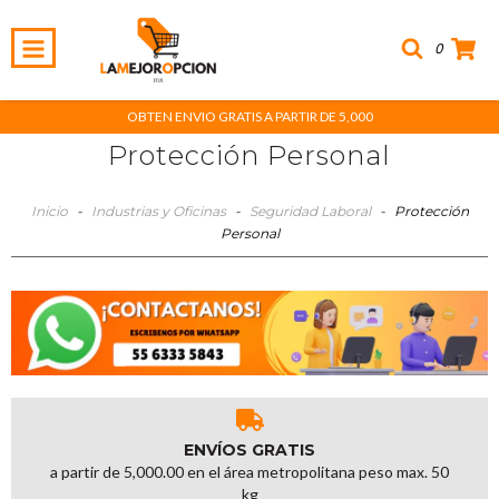
0
OBTEN ENVIO GRATIS A PARTIR DE 5,000
Protección Personal
Inicio
-
Industrias y Oficinas
-
Seguridad Laboral
-
Protección
Personal
ENVÍOS GRATIS
a partir de 5,000.00 en el área metropolitana peso max. 50
kg