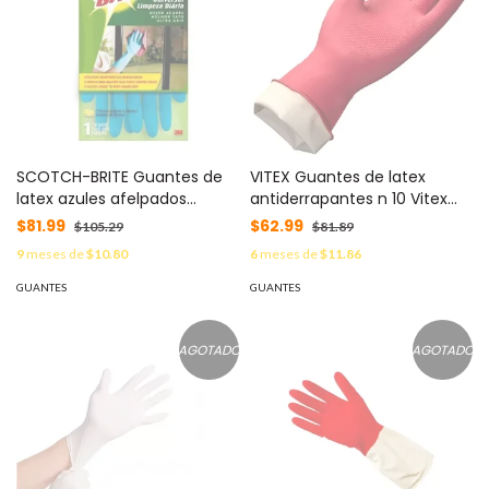
SCOTCH-BRITE Guantes de
VITEX Guantes de latex
latex azules afelpados
antiderrapantes n 10 Vitex
Scotch-brite 3M tamaño
color rojo MOD: GUA0025GV
$81.99
$62.99
$105.29
$81.89
mediano MOD: MN300112807
9
meses de
$10.80
6
meses de
$11.86
GUANTES
GUANTES
AGOTADO
AGOTADO