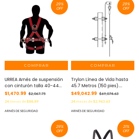
29
%
29
%
OFF
OFF
URREA Arnés de suspensión
Trylon Línea de Vida hasta
con cinturón talla 40-44
45.7 Metros (150 pies).
MOD: SYS-USA7B
Compatible con línea Super
$1,470.99
$49,042.99
$2,067.75
$69,074.63
Titan. Carro de Seg. NO
24
meses de
$88.89
24
meses de
$2,963.63
INCLUIDO. MOD: TRY-ST-LV-
150
ARNÉS DE SEGURIDAD
ARNÉS DE SEGURIDAD
29
%
21
%
OFF
OFF