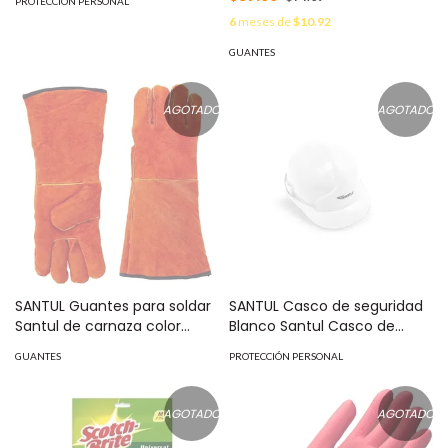
PROTECCIÓN PERSONAL
8884
6
meses de
$10.92
GUANTES
AGOTADO
AGOTADO
SANTUL Guantes para soldar
SANTUL Casco de seguridad
Santul de carnaza color
Blanco Santul Casco de
naranja. MOD: 8261
seguridad Blanco Santul
GUANTES
PROTECCIÓN PERSONAL
MOD: 8895
AGOTADO
AGOTADO