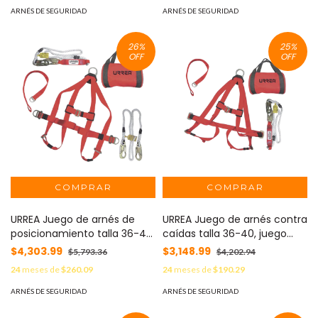
ARNÉS DE SEGURIDAD
ARNÉS DE SEGURIDAD
26
%
25
%
OFF
OFF
URREA Juego de arnés de
URREA Juego de arnés contra
posicionamiento talla 36-40,
caídas talla 36-40, juego
juego con 5 piezas MOD:
con 4 piezas MOD: SYS-
$4,303.99
$3,148.99
$5,793.36
$4,202.94
SYS-USA02A
USA01A
24
meses de
$260.09
24
meses de
$190.29
ARNÉS DE SEGURIDAD
ARNÉS DE SEGURIDAD