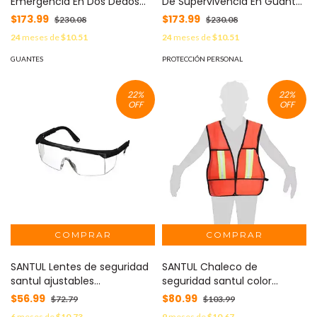
Emergencia En Dos Dedos
De Supervivencia En Guante
Linterna Derecha MOD:
Mano Izquierda MOD:
$173.99
$173.99
$230.08
$230.08
GUANTE-LAMP-DER
GUANTE-LAMP-IZ
24
meses de
$10.51
24
meses de
$10.51
GUANTES
PROTECCIÓN PERSONAL
22
%
22
%
OFF
OFF
SANTUL Lentes de seguridad
SANTUL Chaleco de
santul ajustables
seguridad santul color
ansparentes MOD: 8867
naranja MOD: 8896
$56.99
$80.99
$72.79
$103.99
6
meses de
$10.73
9
meses de
$10.67