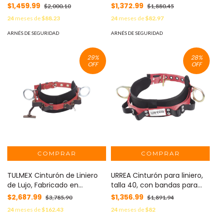
porta herramientas y dos
porta herramientas y dos
$1,459.99
$1,372.99
$2,000.10
$1,880.45
anillos tipo D. MOD: SYS-
anillos tipo D. MOD:
24
meses de
$88.23
24
meses de
$82.97
USC01-G
SYSUSC01C
ARNÉS DE SEGURIDAD
ARNÉS DE SEGURIDAD
29
%
28
%
OFF
OFF
TULMEX Cinturón de Liniero
URREA Cinturón para liniero,
de Lujo, Fabricado en
talla 40, con bandas para
Poliéster, con 2 Anillos tipo D,
porta herramientas y dos
$2,687.99
$1,356.99
$3,785.90
$1,891.94
Talla 40. 5271-40
anillos tipo D. MOD: SYS-
24
meses de
$162.43
24
meses de
$82
USC01M