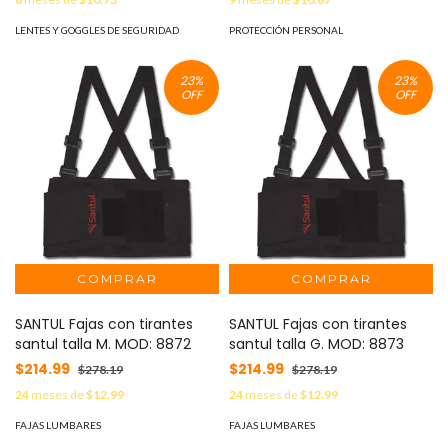
LENTES Y GOGGLES DE SEGURIDAD
PROTECCIÓN PERSONAL
23
%
23
%
OFF
OFF
SANTUL Fajas con tirantes
SANTUL Fajas con tirantes
santul talla M. MOD: 8872
santul talla G. MOD: 8873
$214.99
$214.99
$278.19
$278.19
24
meses de
$12.99
24
meses de
$12.99
FAJAS LUMBARES
FAJAS LUMBARES