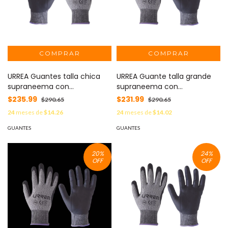
URREA Guantes talla chica
URREA Guante talla grande
supraneema con
supraneema con
recubrimiento de nitrilo.
recubrimiento de nitrilo.
$235.99
$231.99
$290.65
$290.65
MOD: SYS-USGDC
MOD: SYS-USGDG
24
meses de
$14.26
24
meses de
$14.02
GUANTES
GUANTES
20
%
24
%
OFF
OFF