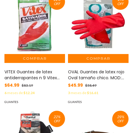
OFF
OFF
VITEX Guantes de latex
OVAL Guantes de latex rojo
antiderrapantes n 9 Vitex
Oval tamaño chico. MOD:
color rojo MOD: GUA0014GV
JA077
$64.99
$45.99
$83.19
$58.49
6
meses de
$12.24
3
meses de
$16.61
GUANTES
GUANTES
22
%
29
%
OFF
OFF