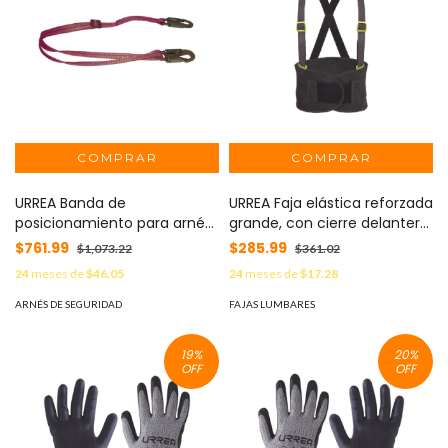
URREA Banda de
URREA Faja elástica reforzada
posicionamiento para arnés
grande, con cierre delantero
de seguridad MOD: SYS-
y herrajes de plástico. MOD:
$761.99
$285.99
$1,073.22
$361.02
USBL2
SYS-USF02G
24
meses de
$46.05
24
meses de
$17.28
ARNÉS DE SEGURIDAD
FAJAS LUMBARES
19
%
20
%
OFF
OFF