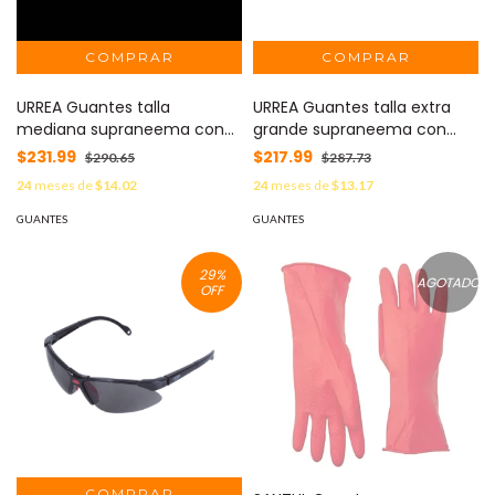
URREA Guantes talla
URREA Guantes talla extra
mediana supraneema con
grande supraneema con
recubrimiento de nitrilo.
recubrimiento de nitrilo.
$231.99
$217.99
$290.65
$287.73
MOD: SYS-USGDM
MOD: SYS-USGDX
24
meses de
$14.02
24
meses de
$13.17
GUANTES
GUANTES
29
%
AGOTADO
OFF