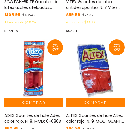
SCOTCH-BRITE Guantes de
VITEX Guantes de latex
latex azules afelpados
antiderrapantes N. 7 Vitex
Scotch-brite 3M tamaño
color rojo MOD: GUA0009GV
$105.99
$59.99
$136.49
$75.39
grande MOD: MN300112765
12
meses de
$10.96
6
meses de
$11.29
GUANTES
GUANTES
21
%
22
%
OFF
OFF
ADEX Guantes de hule Adex
ALTEX Guantes de hule Altex
color rojo, N. 8. MOD: 6-686B
color rojo, N. 9. MOD: GUANTE
ALTEX 9
$87.99
$54.99
$111.79
$70.19