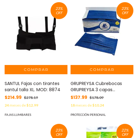
23
%
23
%
OFF
OFF
SANTUL Fajas con tirantes
GRUPREYSA Cubrebocas
santul talla XL. MOD: 8874
GRUPREYSA 3 capas
termosellado azul Marino
$214.99
$137.99
$278.19
$178.09
con 50 pza. MOD: 22080
24
meses de
$12.99
18
meses de
$10.24
FAJAS LUMBARES
PROTECCIÓN PERSONAL
23
%
22
%
OFF
OFF