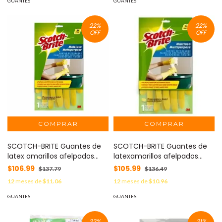
GUANTES
GUANTES
22
%
22
%
OFF
OFF
SCOTCH-BRITE Guantes de
SCOTCH-BRITE Guantes de
latex amarillos afelpados
latexamarillos afelpados
Scotch-brite 3M tamaño
scotch-brit 3M tamaño
$106.99
$105.99
$137.79
$136.49
mediano MOD: MN300112724
grande MOD: MN300112732
12
meses de
$11.06
12
meses de
$10.96
GUANTES
GUANTES
22
%
21
%