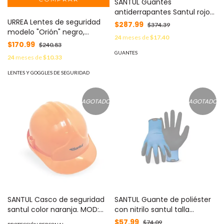
SANTUL Guantes
antiderrapantes Santul rojos
URREA Lentes de seguridad
medianos MOD: 8851
$287.99
$374.39
modelo "Orión" negro,
24
meses de
$17.40
armazón de plástico. MOD:
$170.99
$240.83
SYS-USL006
GUANTES
24
meses de
$10.33
LENTES Y GOGGLES DE SEGURIDAD
AGOTADO
AGOTADO
SANTUL Casco de seguridad
SANTUL Guante de poliéster
santul color naranja. MOD:
con nitrilo santul talla
8861
mediana modelo 8884 MOD:
$57.99
$74.09