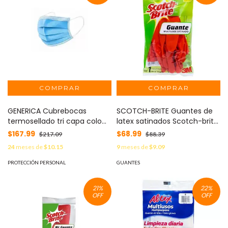
GENERICA Cubrebocas
SCOTCH-BRITE Guantes de
termosellado tri capa colo
latex satinados Scotch-brite
zul paquete con 50 pzas
3M tamaño grandes MOD:
$167.99
$68.99
$217.09
$88.39
MOD: D22CB-1826PL
MC900175795
24
meses de
$10.15
9
meses de
$9.09
PROTECCIÓN PERSONAL
GUANTES
21
%
22
%
OFF
OFF