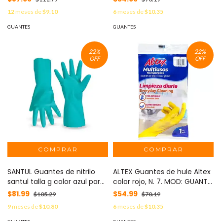
12
meses de
$9.10
6
meses de
$10.35
GUANTES
GUANTES
22
%
22
%
OFF
OFF
SANTUL Guantes de nitrilo
ALTEX Guantes de hule Altex
santul talla g color azul para
color rojo, N. 7. MOD: GUANTE
limpieza industrial MOD:
ALTEX 7
$81.99
$54.99
$105.29
$70.19
8858
9
meses de
$10.80
6
meses de
$10.35