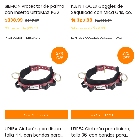
SIEMON Protector de palma
KLEIN TOOLS Goggles de
con inserto UltraMAX PG2
Seguridad con Mica Gris, con
Resistencia a Rayaduras y
$388.99
$1,320.99
$547.87
$1,860.54
Protección UV MOD: 60480
24
meses de
$23.51
24
meses de
$79.83
PROTECCIÓN PERSONAL
LENTES Y GOGGLES DE SEGURIDAD
27
%
27
%
OFF
OFF
URREA Cinturón para liniero
URREA Cinturón para liniero,
talla 44, con bandas para
talla 36, con bandas para