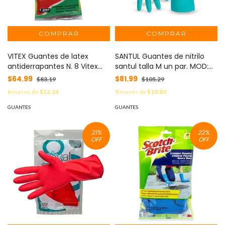
VITEX Guantes de latex
SANTUL Guantes de nitrilo
antiderrapantes N. 8 Vitex
santul talla M un par. MOD:
color rojo MOD: GUA0012GV
8857
$64.99
$81.99
$83.19
$105.29
6
meses de
$12.24
9
meses de
$10.80
GUANTES
GUANTES
21
%
22
%
OFF
OFF