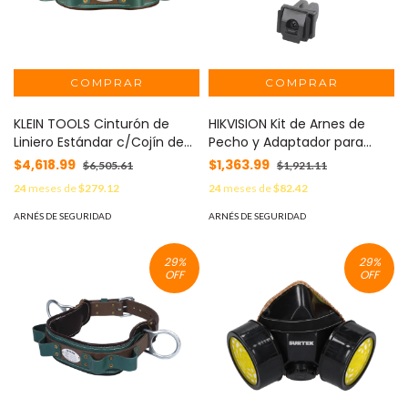
KLEIN TOOLS Cinturón de
HIKVISION Kit de Arnes de
Liniero Estándar c/Cojín de
Pecho y Adaptador para
Oscaria / Talla 48. MOD:
Body Cam HIKVISION /
$4,618.99
$1,363.99
$6,505.61
$1,921.11
5268-48
Compatible con DS-MH2311 y
24
meses de
$279.12
24
meses de
$82.42
DS-MCW406. MOD: DS-
MH1711-HM/K
ARNÉS DE SEGURIDAD
ARNÉS DE SEGURIDAD
29
%
29
%
OFF
OFF