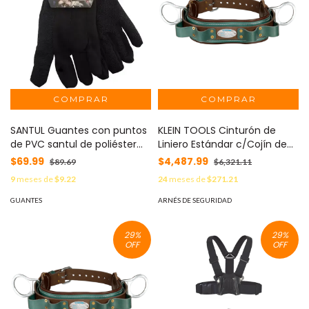
SANTUL Guantes con puntos
KLEIN TOOLS Cinturón de
de PVC santul de poliéster
Liniero Estándar c/Cojín de
MOD: 8265
Oscaria / Talla 44. MOD:
$69.99
$4,487.99
$89.69
$6,321.11
5268-44
9
meses de
$9.22
24
meses de
$271.21
GUANTES
ARNÉS DE SEGURIDAD
29
%
29
%
OFF
OFF