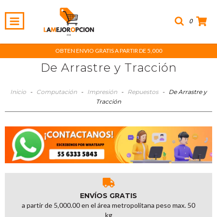
0
OBTEN ENVIO GRATIS A PARTIR DE 5,000
De Arrastre y Tracción
Inicio
-
Computación
-
Impresión
-
Repuestos
-
De Arrastre y
Tracción
ENVÍOS GRATIS
a partir de 5,000.00 en el área metropolitana peso max. 50
kg