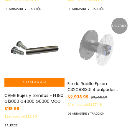
con MFCL9630CDN
DE ARRASTRE Y TRACCIÓN
DE ARRASTRE Y TRACCIÓN
AGOTADO
Eje de Rodillo Epson
C32C881301 4 pulgadas
CAME Bujes y tornillos - FL180
(ColorWorks C6500 / 6000)
$2,936.99
$3,658.19
G12000 G4000 G6000 MOD:
-
24
meses de
$177.48
119RIG215U
$118.99
DE ARRASTRE Y TRACCIÓN
12
meses de
$12.30
BALEROS