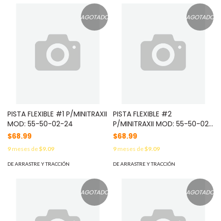
AGOTADO
AGOTADO
PISTA FLEXIBLE #1 P/MINITRAXII
PISTA FLEXIBLE #2
MOD: 55-50-02-24
P/MINITRAXII MOD: 55-50-02-
25
$68.99
$68.99
9
meses de
$9.09
9
meses de
$9.09
DE ARRASTRE Y TRACCIÓN
DE ARRASTRE Y TRACCIÓN
AGOTADO
AGOTADO