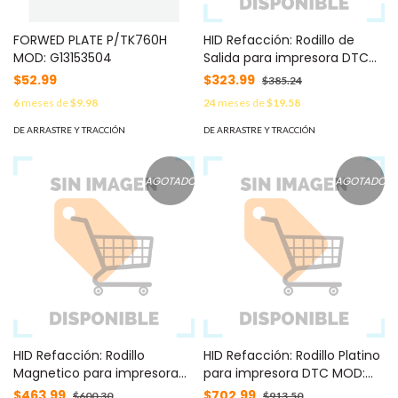
FORWED PLATE P/TK760H
HID Refacción: Rodillo de
MOD: G13153504
Salida para impresora DTC
MOD: D930123
$52.99
$323.99
$385.24
6
meses de
$9.98
24
meses de
$19.58
DE ARRASTRE Y TRACCIÓN
DE ARRASTRE Y TRACCIÓN
AGOTADO
AGOTADO
HID Refacción: Rodillo
HID Refacción: Rodillo Platino
Magnetico para impresora
para impresora DTC MOD:
DTC MOD: D930122
D930120
$463.99
$702.99
$600.30
$913.50