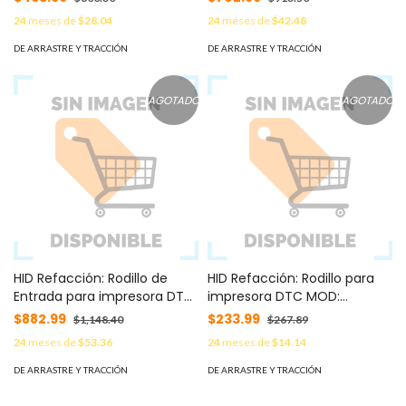
24
meses de
$28.04
24
meses de
$42.48
DE ARRASTRE Y TRACCIÓN
DE ARRASTRE Y TRACCIÓN
AGOTADO
AGOTADO
HID Refacción: Rodillo de
HID Refacción: Rodillo para
Entrada para impresora DTC
impresora DTC MOD:
MOD: D930284
D920013
$882.99
$233.99
$1,148.40
$267.89
24
meses de
$53.36
24
meses de
$14.14
DE ARRASTRE Y TRACCIÓN
DE ARRASTRE Y TRACCIÓN