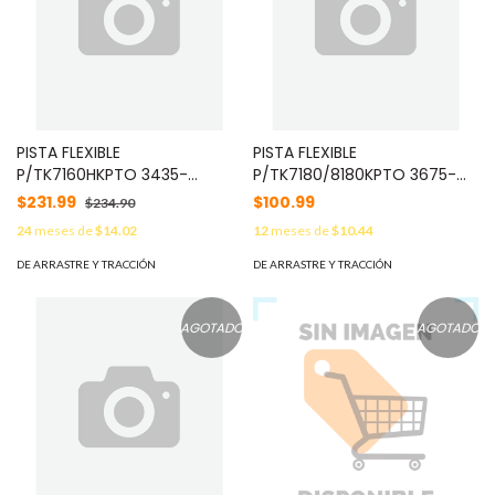
PISTA FLEXIBLE
PISTA FLEXIBLE
P/TK7160HKPTO 3435-
P/TK7180/8180KPTO 3675-
9003181 28/04/2009 MOD:
9007051 08/10/2009 MOD:
$231.99
$100.99
$234.90
E37109705
E37111005
24
meses de
$14.02
12
meses de
$10.44
DE ARRASTRE Y TRACCIÓN
DE ARRASTRE Y TRACCIÓN
AGOTADO
AGOTADO