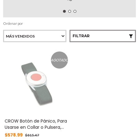
Ordenar por
FILTRAR
AGOTADO
CROW Botón de Pánico, Para
Usarse en Collar o Pulsera,
Resistente al Agua MOD:
$578.99
$815.47