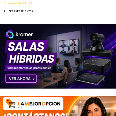
FW2-PANIC-9FB
24
meses de
$34.99
PULSERAS REPELENTES