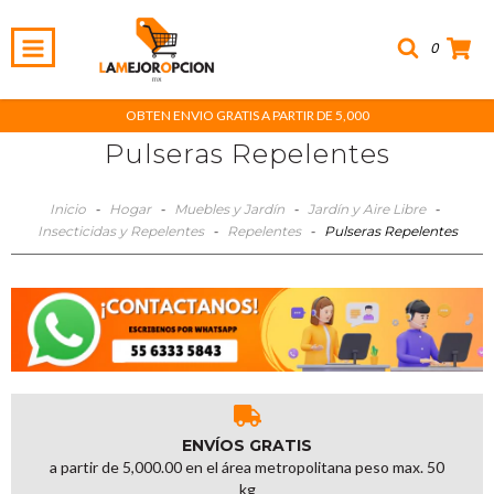
0
OBTEN ENVIO GRATIS A PARTIR DE 5,000
Pulseras Repelentes
Inicio
-
Hogar
-
Muebles y Jardín
-
Jardín y Aire Libre
-
Insecticidas y Repelentes
-
Repelentes
-
Pulseras Repelentes
ENVÍOS GRATIS
a partir de 5,000.00 en el área metropolitana peso max. 50
kg