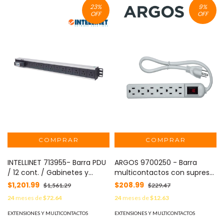
23
%
9
%
OFF
OFF
INTELLINET 713955- Barra PDU
ARGOS 9700250 - Barra
/ 12 cont. / Gabinetes y
multicontactos con supresor
Racks, / Vertical / Interruptor
de picos / 6 tomas
$1,201.99
$208.99
$1,561.29
$229.47
doble / Conta cortos
aterrizadas / Uso interior /
24
meses de
$72.64
24
meses de
$12.63
circuitos
Color blanco / 110-125V AC /
1875W /
EXTENSIONES Y MULTICONTACTOS
EXTENSIONES Y MULTICONTACTOS