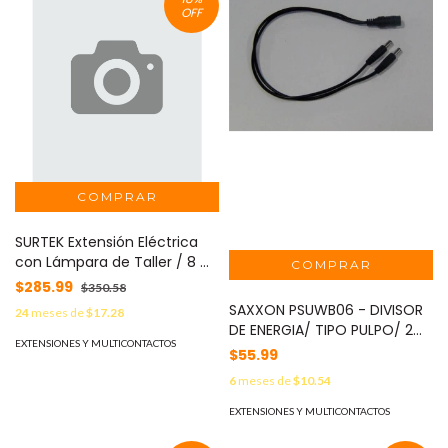
OFF
SURTEK Extensión Eléctrica
con Lámpara de Taller / 8 m
y 15 m / 75 W Máxima / 127 V
$285.99
$350.58
/ Doble Cubierta PVC /
SAXXON PSUWB06 - DIVISOR
24
meses de
$17.28
Canastilla E26-E27 / Gancho
DE ENERGIA/ TIPO PULPO/ 2
Resistente / Polarizada /
EXTENSIONES Y MULTICONTACTOS
CONECTORES MACHO/
$55.99
Calibre 16 AWG / Interruptor
2.1MM/ 1 CONECTOR HEMBRA
Incorporado MOD: SYS-
6
meses de
$10.54
136094
EXTENSIONES Y MULTICONTACTOS