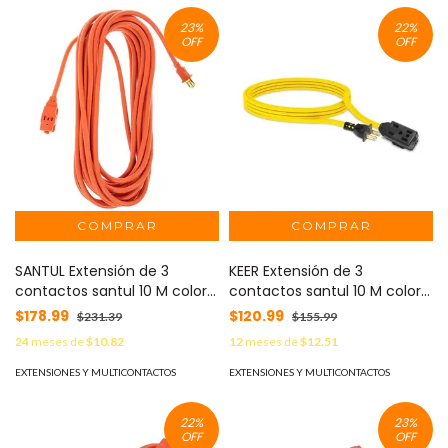
23
%
22
%
OFF
OFF
SANTUL Extensión de 3
KEER Extensión de 3
contactos santul 10 M color
contactos santul 10 M color
naranja MOD: 2410
amarillo MOD: 2440
$178.99
$120.99
$231.39
$155.99
24
meses de
$10.82
12
meses de
$12.51
EXTENSIONES Y MULTICONTACTOS
EXTENSIONES Y MULTICONTACTOS
22
%
23
%
OFF
OFF