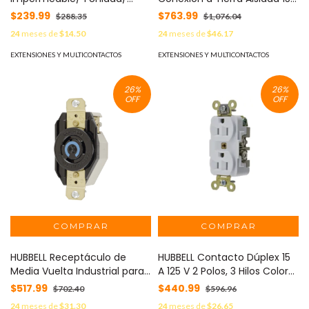
Horizontal-Vertical/ Servicio
125V/ 2 Polos 3 Hilos/ Color
$239.99
$763.99
$288.35
$1,076.04
Pesado/ Expandible/ Color
Naranja/ Nema 5-15R/ Grado
24
meses de
$14.50
24
meses de
$46.17
Gris. MOD: HUB-ML500G
Industrial. MOD: HUB-IG5262
EXTENSIONES Y MULTICONTACTOS
EXTENSIONES Y MULTICONTACTOS
26
%
26
%
OFF
OFF
HUBBELL Receptáculo de
HUBBELL Contacto Dúplex 15
Media Vuelta Industrial para
A 125 V 2 Polos, 3 Hilos Color
Empotrar/ 20A 250V/ 2 Polos
Blanco (Nema 5-15R). Grado
$517.99
$440.99
$702.40
$596.96
3 Hilos/ NEMA L6-20R / Color
Industrial. MOD: HUB-HBL-
24
meses de
$31.30
24
meses de
$26.65