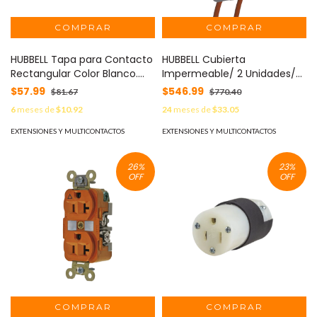
HUBBELL Tapa para Contacto
HUBBELL Cubierta
Rectangular Color Blanco.
Impermeable/ 2 Unidades/
MOD: HUB-P1W
Vertical/ Servicio Pesado/
$57.99
$546.99
$81.67
$770.40
Expandible/ Color Gris. MOD:
6
meses de
$10.92
24
meses de
$33.05
HUB-ML-2500G
EXTENSIONES Y MULTICONTACTOS
EXTENSIONES Y MULTICONTACTOS
26
%
23
%
OFF
OFF