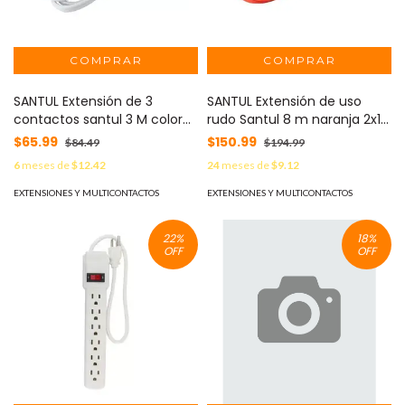
SANTUL Extensión de 3
SANTUL Extensión de uso
contactos santul 3 M color
rudo Santul 8 m naranja 2x16
blanco MOD: 2401
AWG MOD: 2409
$65.99
$150.99
$84.49
$194.99
6
meses de
$12.42
24
meses de
$9.12
EXTENSIONES Y MULTICONTACTOS
EXTENSIONES Y MULTICONTACTOS
22
%
18
%
OFF
OFF