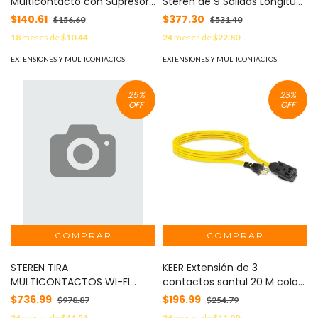
Multicontacto con Supresor
Steren de 9 Salidas Longitud
Nextep 3 Contactos
1.1m Blanco MOD: 905-3004
$140.61
$377.30
$156.60
$531.40
Aterrizados Entrada USB y
18
meses de
$10.44
24
meses de
$22.80
USBC Cable 50cm 14 AWG
MOD: NE-242
EXTENSIONES Y MULTICONTACTOS
EXTENSIONES Y MULTICONTACTOS
25
%
23
%
OFF
OFF
STEREN TIRA
KEER Extensión de 3
MULTICONTACTOS WI-FI
contactos santul 20 M color
MOD: SHOME-300
amarillo MOD: 2442
$736.99
$196.99
$978.87
$254.79
24
meses de
$44.54
24
meses de
$11.90