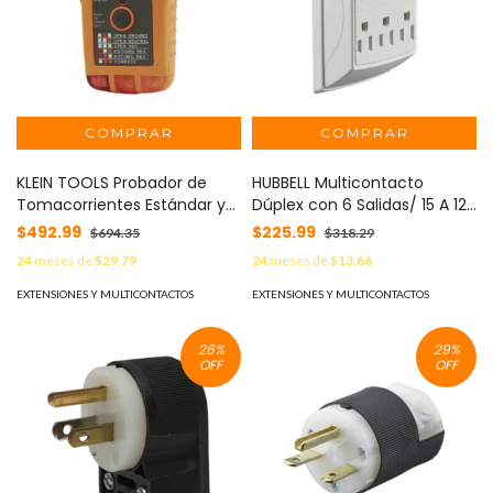
KLEIN TOOLS Probador de
HUBBELL Multicontacto
Tomacorrientes Estándar y
Dúplex con 6 Salidas/ 15 A 125
Tomacorrientes con
V CA/ 2 Polos 3 Hilos / Color
$492.99
$225.99
$694.35
$318.29
Interruptor de Falla a Tierra
Blanco. MOD: HUB-RT-600-W
24
meses de
$29.79
24
meses de
$13.66
(GFCI). MOD: RT-210
EXTENSIONES Y MULTICONTACTOS
EXTENSIONES Y MULTICONTACTOS
26
%
29
%
OFF
OFF