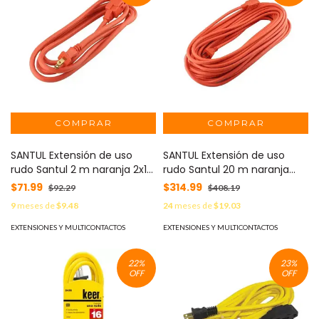
SANTUL Extensión de uso
SANTUL Extensión de uso
rudo Santul 2 m naranja 2x16
rudo Santul 20 m naranja
AWG MOD: 2406
2x16 AWG MOD: 2412
$71.99
$314.99
$92.29
$408.19
9
meses de
$9.48
24
meses de
$19.03
EXTENSIONES Y MULTICONTACTOS
EXTENSIONES Y MULTICONTACTOS
22
%
23
%
OFF
OFF