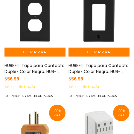
HUBBELL Tapa para Contacto
HUBBELL Tapa para Contacto
Dúplex Color Negro. HUB-
Dúplex Color Negro. HUB-
P8BK
P26-BK
$56.99
$56.99
6
meses de
$10.73
6
meses de
$10.73
EXTENSIONES Y MULTICONTACTOS
EXTENSIONES Y MULTICONTACTOS
29
%
29
%
OFF
OFF