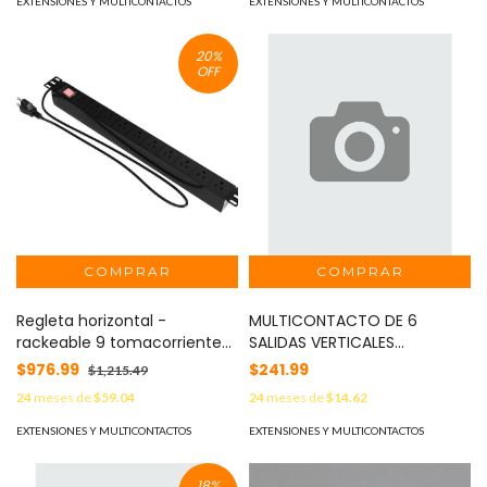
EXTENSIONES Y MULTICONTACTOS
EXTENSIONES Y MULTICONTACTOS
20
%
OFF
Regleta horizontal -
MULTICONTACTO DE 6
rackeable 9 tomacorrientes,
SALIDAS VERTICALES
125VCA, 15A, con supresor de
POLARIZADAS STEREN BARRA
$976.99
$241.99
$1,215.49
sobretensión NPD-11U9N15A
BARRA MULTI-V 6 BLANCA
24
meses de
$59.04
24
meses de
$14.62
IDEAL PARA CONECTAR
EQUIPOS DE COMPUTO Y
EXTENSIONES Y MULTICONTACTOS
EXTENSIONES Y MULTICONTACTOS
APARATOS ELECTRONICOS
18
%