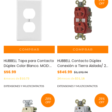
OFF
HUBBELL Tapa para Contacto
HUBBELL Contacto Dúplex
Dúplex Color Blanco. MOD:
Conexión a Tierra Aislada/ 20
HUB-P8W
A 125 V/ 2 polos 3 Hilos/ Color
$56.99
$846.99
$1,192.94
Rojo/ Nema 5- 20R/ Grado
6
meses de
$10.73
24
meses de
$51.18
Industrial. MOD: HUB-IG5362R
EXTENSIONES Y MULTICONTACTOS
EXTENSIONES Y MULTICONTACTOS
29
%
29
%
OFF
OFF