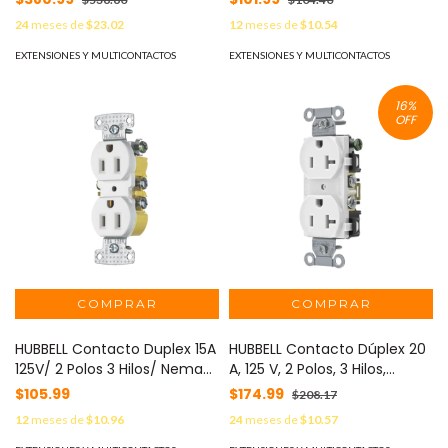
Industrial- Comercial. MOD:
15R). MOD: HUB-RRD15W
24
meses de
$23.02
12
meses de
$10.54
HUB-HBL5366C
EXTENSIONES Y MULTICONTACTOS
EXTENSIONES Y MULTICONTACTOS
16
%
OFF
HUBBELL Contacto Duplex 15A
HUBBELL Contacto Dúplex 20
125V/ 2 Polos 3 Hilos/ Nema
A, 125 V, 2 Polos, 3 Hilos,
5-15R/ Color Blanco. MOD:
Cableado Posterior y Lateral,
$105.99
$174.99
$208.17
HUB-RR15W
Color Blanco (Nema 5-20R).
12
meses de
$10.96
24
meses de
$10.57
MOD: HUB-BR-20-WHI