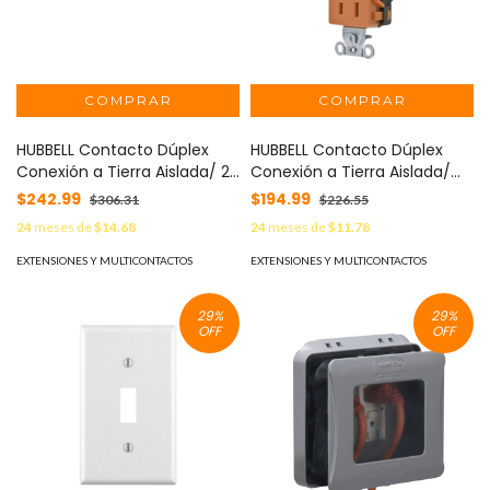
HUBBELL Contacto Dúplex
HUBBELL Contacto Dúplex
Conexión a Tierra Aislada/ 20
Conexión a Tierra Aislada/
A 125 V/ 2 polos 3 Hilos/ Color
15A 125V/ 2 polos 3 Hilos/
$242.99
$194.99
$306.31
$226.55
naranja/ Nema 5- 20R/
Nema 5-15R /Grado
24
meses de
$14.68
24
meses de
$11.78
Grado Comercial. MOD: HUB-
Comercial Decorativo/ Color
IG5352
Naranja. MOD: HUB-IG15DR
EXTENSIONES Y MULTICONTACTOS
EXTENSIONES Y MULTICONTACTOS
29
%
29
%
OFF
OFF