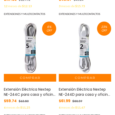
Cable 50Cm 16AWG color
Color Blanco y tres
12
meses de
$12.13
3
meses de
$15.73
blanco Casa y Oficina -
contactos polarizados -
EXTENSIONES Y MULTICONTACTOS
EXTENSIONES Y MULTICONTACTOS
6
%
23
%
OFF
OFF
Extensión Eléctrica Nextep
Extensión Eléctrica Nextep
NE-244C para casa y oficina
NE-244D para casa y oficina
16 AWG 5 mts. Clavija Plana
16 AWG 2 mts -
$59.74
$61.99
$63.80
$80.59
Color Blanco y tres
6
meses de
$11.25
6
meses de
$11.67
contactos polarizados -