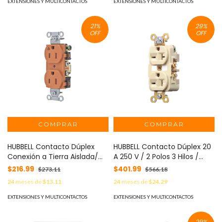
EXTENSIONES Y MULTICONTACTOS
EXTENSIONES Y MULTICONTACTOS
21
%
29
%
OFF
OFF
HUBBELL Contacto Dúplex
HUBBELL Contacto Dúplex 20
Conexión a Tierra Aislada/
A 250 V / 2 Polos 3 Hilos /
15A 125V/ 2 polos 3 Hilos/
Nema 6-20R / Grado
$216.99
$401.99
$273.11
$566.18
Nema 5-15R /Grado
Industrial /Color Marfil. MOD:
24
meses de
$13.11
24
meses de
$24.29
Comercial/ Color Naranja.
HUB-HBL-5462I
MOD: HUB-IG-5252
EXTENSIONES Y MULTICONTACTOS
EXTENSIONES Y MULTICONTACTOS
29
%