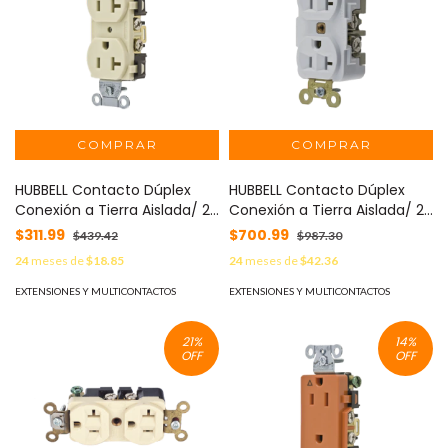
HUBBELL Contacto Dúplex
HUBBELL Contacto Dúplex
Conexión a Tierra Aislada/ 20
Conexión a Tierra Aislada/ 20
A 125 V/ 2 polos 3 Hilos/ Color
A 125 V/ 2 polos 3 Hilos/ Color
$311.99
$700.99
$439.42
$987.30
Marfil/ Nema 5- 20R/ Grado
Blanco/ Nema 5- 20R/ Grado
24
meses de
$18.85
24
meses de
$42.36
Comercial. MOD: HUB-IG5352I
Industrial. MOD: HUB-
IG5362W
EXTENSIONES Y MULTICONTACTOS
EXTENSIONES Y MULTICONTACTOS
21
%
14
%
OFF
OFF