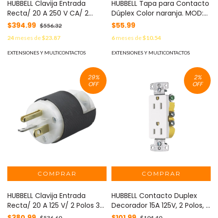
HUBBELL Clavija Entrada
HUBBELL Tapa para Contacto
Recta/ 20 A 250 V CA/ 2
Dúplex Color naranja. MOD:
Polos 3 Hilos/ Nema 6-20
HUB-P80R
$394.99
$55.99
$556.32
P/Grado Comercial -
24
meses de
$23.87
6
meses de
$10.54
Industrial. MOD: HUB-
HBL5466CA
EXTENSIONES Y MULTICONTACTOS
EXTENSIONES Y MULTICONTACTOS
29
%
2
%
OFF
OFF
HUBBELL Clavija Entrada
HUBBELL Contacto Duplex
Recta/ 20 A 125 V/ 2 Polos 3
Decorador 15A 125V, 2 Polos, 3
Hilos/ Nema 5-20 P/ Grado
Hilos, Color Blanco (Nema5-
$380.99
$101.99
$536.60
$104.40