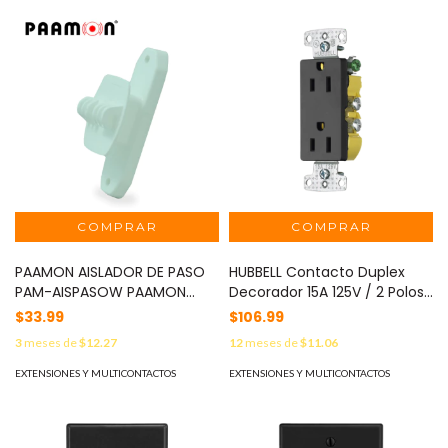
PAAMON AISLADOR DE PASO
HUBBELL Contacto Duplex
PAM-AISPASOW PAAMON
Decorador 15A 125V / 2 Polos
PARA POSTE DE 1/2 O 3/4
3 Hilos/ Nema5-15R / Color
$33.99
$106.99
COLOR BLANCO PARA CERCAS
Negro. HUB-RRD-15BK
3
meses de
$12.27
12
meses de
$11.06
ELECTRIFICADAS. MOD: PAM-
AISPASOW
EXTENSIONES Y MULTICONTACTOS
EXTENSIONES Y MULTICONTACTOS