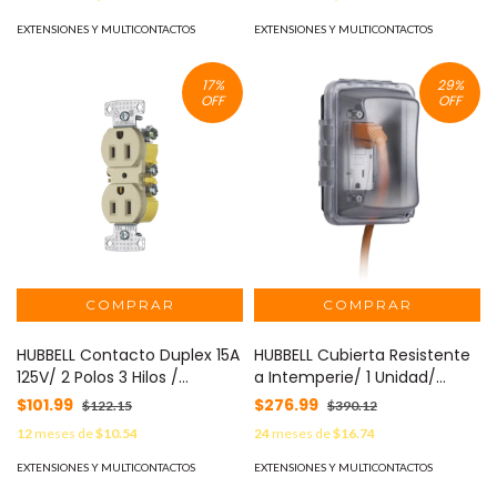
Negro. MOD: HUB-HBL-2320
5262W
EXTENSIONES Y MULTICONTACTOS
EXTENSIONES Y MULTICONTACTOS
17
%
29
%
OFF
OFF
HUBBELL Contacto Duplex 15A
HUBBELL Cubierta Resistente
125V/ 2 Polos 3 Hilos /
a Intemperie/ 1 Unidad/
Cableado posterior y lateral
Horizontal/Vertical/
$101.99
$276.99
$122.15
$390.12
/ Nema 5-15R / Color Marfil.
Profundidad 2-3/4"/
12
meses de
$10.54
24
meses de
$16.74
HUB-RR15I
Transparente. MOD: HUB-
MM-410-C
EXTENSIONES Y MULTICONTACTOS
EXTENSIONES Y MULTICONTACTOS