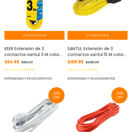
KEER Extensión de 3
SANTUL Extensión de 3
contactos santul 3 M color
contactos santul 15 M color
amarillo MOD: 2435
amarillo MOD: 2441
$64.99
$158.99
$83.19
$205.39
6
meses de
$12.24
24
meses de
$9.61
EXTENSIONES Y MULTICONTACTOS
EXTENSIONES Y MULTICONTACTOS
22
%
23
%
OFF
OFF