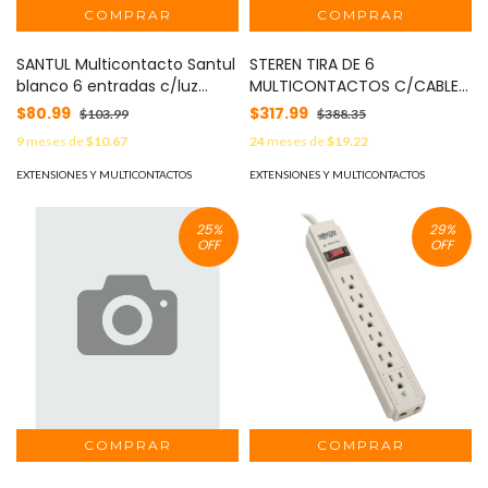
SANTUL Multicontacto Santul
STEREN TIRA DE 6
blanco 6 entradas c/luz
MULTICONTACTOS C/CABLE
indicadora MOD: 1308
LARGO DE 2.5M MOD: 905-215
$80.99
$317.99
$103.99
$388.35
9
meses de
$10.67
24
meses de
$19.22
EXTENSIONES Y MULTICONTACTOS
EXTENSIONES Y MULTICONTACTOS
25
%
29
%
OFF
OFF