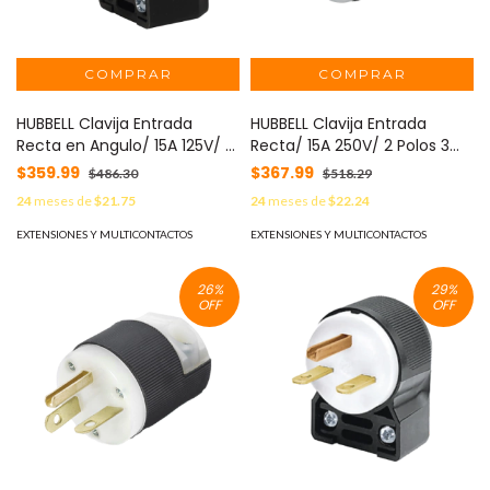
HUBBELL Clavija Entrada
HUBBELL Clavija Entrada
Recta en Angulo/ 15A 125V/ 2
Recta/ 15A 250V/ 2 Polos 3
Polos 3 Hilos/ Nema 5-15P/
Hilos/ Nema 6-15P/ Grado
$359.99
$367.99
$486.30
$518.29
Grado Industrial- Comercial.
Industrial- Comercial. MOD:
24
meses de
$21.75
24
meses de
$22.24
MOD: HUB-HBL5266CA
HUB-HBL5666C
EXTENSIONES Y MULTICONTACTOS
EXTENSIONES Y MULTICONTACTOS
26
%
29
%
OFF
OFF