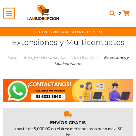
0
OBTEN ENVIO GRATIS A PARTIR DE 5,000
Extensiones y Multicontactos
Inicio
-
Energía / Herramientas
-
Área Eléctrica
-
Extensiones y
Multicontactos
ENVÍOS GRATIS
a partir de 5,000.00 en el área metropolitana peso max. 50
kg