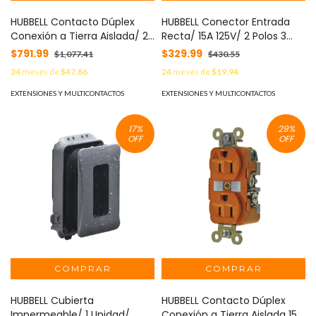
HUBBELL Contacto Dúplex
HUBBELL Conector Entrada
Conexión a Tierra Aislada/ 20
Recta/ 15A 125V/ 2 Polos 3
A 125 V/ 2 polos 3 Hilos/ Color
Hilos/ Nema 5-15R/ Grado
$791.99
$329.99
$1,077.41
$430.55
Naranja/ Nema 5- 20R/
Industrial- Comercial. MOD:
24
meses de
$47.86
24
meses de
$19.94
Grado Industrial. MOD: HUB-
HUB-HBL-5269-C
IG5362
EXTENSIONES Y MULTICONTACTOS
EXTENSIONES Y MULTICONTACTOS
17
%
29
%
OFF
OFF
HUBBELL Cubierta
HUBBELL Contacto Dúplex
Impermeable/ 1 Unidad/
Conexión a Tierra Aislada 15A