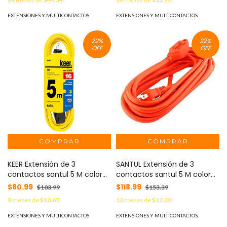
EXTENSIONES Y MULTICONTACTOS
EXTENSIONES Y MULTICONTACTOS
22
%
22
%
OFF
OFF
KEER Extensión de 3
SANTUL Extensión de 3
contactos santul 5 M color
contactos santul 5 M color
amarillo MOD: 2437
naranja, MOD: 2408
$80.99
$118.99
$103.99
$153.39
9
meses de
$10.67
12
meses de
$12.30
EXTENSIONES Y MULTICONTACTOS
EXTENSIONES Y MULTICONTACTOS