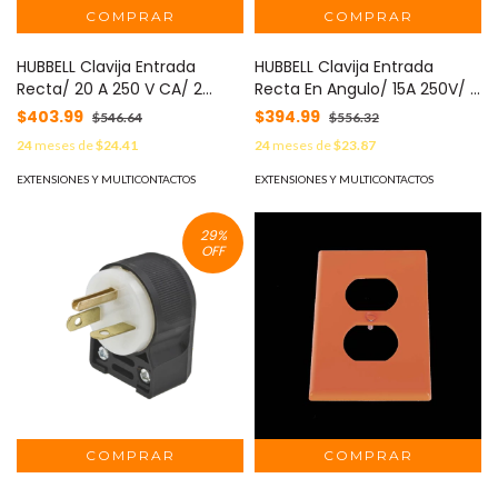
HUBBELL Clavija Entrada
HUBBELL Clavija Entrada
Recta/ 20 A 250 V CA/ 2
Recta En Angulo/ 15A 250V/ 2
Polos 3 Hilos/ Nema 6-20
Polos 3 Hilos/ Nema 6-15P/
$403.99
$394.99
$546.64
$556.32
P/Grado Comercial -
Grado Industrial- Comercial.
24
meses de
$24.41
24
meses de
$23.87
Industrial. MOD: HUB-
MOD: HUB-HBL5666CA
HBL5466C
EXTENSIONES Y MULTICONTACTOS
EXTENSIONES Y MULTICONTACTOS
29
%
OFF