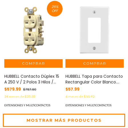
26
%
OFF
HUBBELL Contacto Dúplex 15
HUBBELL Tapa para Contacto
A 250 V / 2 Polos 3 Hilos /
Rectangular Color Blanco.
Nema 6-15R / Grado
MOD: HUB-P26W
$579.99
$57.99
$787.80
Industrial /Color Marfil. MOD:
24
meses de
$35.05
6
meses de
$10.92
HUB-HBL-566-2I
EXTENSIONES Y MULTICONTACTOS
EXTENSIONES Y MULTICONTACTOS
MOSTRAR MÁS PRODUCTOS