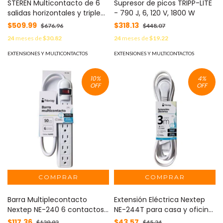
STEREN Multicontacto de 6
Supresor de picos TRIPP-LITE
salidas horizontales y triple
- 790 J, 6, 120 V, 1800 W
cargador USB MOD: 905-455
$509.99
$318.13
$676.96
$448.07
24
meses de
$30.82
24
meses de
$19.22
EXTENSIONES Y MULTICONTACTOS
EXTENSIONES Y MULTICONTACTOS
10
%
4
%
OFF
OFF
Barra Multiplecontacto
Extensión Eléctrica Nextep
Nextep NE-240 6 contactos
NE-244T para casa y oficina
Aterrizados Supresor 490J
16 AWG 3mts.Clavija Plana
$117.36
$43.57
$129.92
$45.24